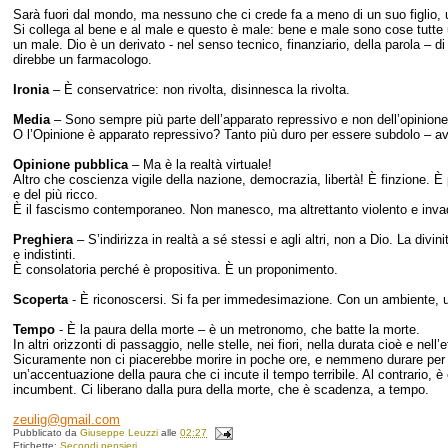
Sarà fuori dal mondo, ma nessuno che ci crede fa a meno di un suo figlio
Si collega al bene e al male e questo è male: bene e male sono cose tutte u
un male. Dio è un derivato - nel senso tecnico, finanziario, della parola – di
direbbe un farmacologo.
Ironia
– È conservatrice: non rivolta, disinnesca la rivolta.
Media
– Sono sempre più parte dell’apparato repressivo e non dell’opinione
O l’Opinione è apparato repressivo? Tanto più duro per essere subdolo – avve
Opinione
pubblica
– Ma è la realtà virtuale!
Altro che coscienza vigile della nazione, democrazia, libertà! È finzione. È
e del più ricco.
È il fascismo contemporaneo. Non manesco, ma altrettanto violento e inva
Preghiera
– S’indirizza in realtà a sé stessi e agli altri, non a Dio. La divin
e indistinti.
È consolatoria perché è propositiva. È un proponimento.
Scoperta
- È riconoscersi. Si fa per immedesimazione. Con un ambiente, un
Tempo
- È la paura della morte – è un metronomo, che batte la morte.
In altri orizzonti di passaggio, nelle stelle, nei fiori, nella durata cioè e ne
Sicuramente non ci piacerebbe morire in poche ore, e nemmeno durare per un’
un’accentuazione della paura che ci incute il tempo terribile. Al contrario, 
incumbent. Ci liberano dalla pura della morte, che è scadenza, a tempo.
zeulig@gmail.com
Pubblicato da
Giuseppe Leuzzi
alle
02:27
Etichette:
Secondi pensieri