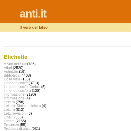
anti.it
Il vero del falso
Etichette
A Sud del Sud
(785)
Affari
(2520)
Autodafé
(19)
Biblioteca
(4403)
Cose viste
(150)
Il mondo com'è
(3713)
Il mondo com'è. Ombre
(5)
Il mondo com'era
(138)
Informazione
(2190)
Infprmazione
(4)
Lettera
(758)
Lettera. Sinistra sinistra
(4)
Letture
(813)
Letture\Visioni
(6)
Libelli
(536)
Ombre
(2165)
Presenze
(55)
Problemi di base
(931)