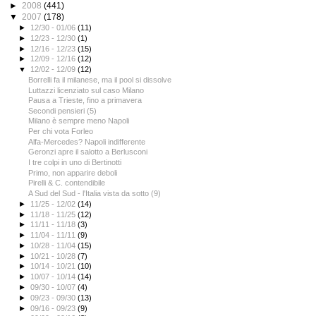
►
2008
(441)
▼
2007
(178)
►
12/30 - 01/06
(11)
►
12/23 - 12/30
(1)
►
12/16 - 12/23
(15)
►
12/09 - 12/16
(12)
▼
12/02 - 12/09
(12)
Borrelli fa il milanese, ma il pool si dissolve
Luttazzi licenziato sul caso Milano
Pausa a Trieste, fino a primavera
Secondi pensieri (5)
Milano è sempre meno Napoli
Per chi vota Forleo
Alfa-Mercedes? Napoli indifferente
Geronzi apre il salotto a Berlusconi
I tre colpi in uno di Bertinotti
Primo, non apparire deboli
Pirelli & C. contendibile
A Sud del Sud - l'Italia vista da sotto (9)
►
11/25 - 12/02
(14)
►
11/18 - 11/25
(12)
►
11/11 - 11/18
(3)
►
11/04 - 11/11
(9)
►
10/28 - 11/04
(15)
►
10/21 - 10/28
(7)
►
10/14 - 10/21
(10)
►
10/07 - 10/14
(14)
►
09/30 - 10/07
(4)
►
09/23 - 09/30
(13)
►
09/16 - 09/23
(9)