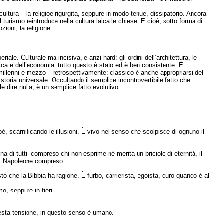
cultura – la religioe rigurgita, seppure in modo tenue, dissipatorio. Ancora
l turismo reintroduce nella cultura laica le chiese. E cioè, sotto forma di
zioni, la religione.
iale. Culturale ma incisiva, e anzi hard: gli ordini dell’architettura, le
litica e dell’economia, tutto questo è stato ed è ben consistente. È
millenni e mezzo – retrospettivamente: classico è anche appropriarsi del
storia universale. Occultando il semplice incontrovertibile fatto che
le dire nulla, è un semplice fatto evolutivo.
oè, scarnificando le illusioni. È vivo nel senso che scolpisce di ognuno il
na di tutti, compreso chi non esprime né merita un briciolo di eternità, il
a, Napoleone compreso.
o che la Bibbia ha ragione. È furbo, carrierista, egoista, duro quando è al
, seppure in fieri.
uesta tensione, in questo senso è umano.