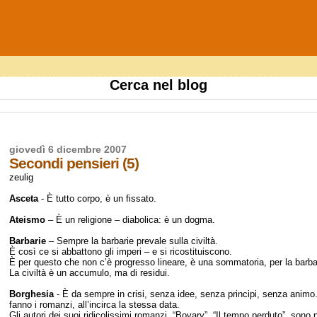
Cerca nel blog
giovedì 6 dicembre 2007
Secondi pensieri (5)
zeulig
Asceta
- È tutto corpo, è un fissato.
Ateismo
– È un religione – diabolica: è un dogma.
Barbarie
– Sempre la barbarie prevale sulla civiltà.
È così ce si abbattono gli imperi – e si ricostituiscono.
È per questo che non c’è progresso lineare, è una sommatoria, per la barba
La civiltà è un accumulo, ma di residui.
Borghesia
- È da sempre in crisi, senza idee, senza principi, senza anim
fanno i romanzi, all’incirca la stessa data.
Gli autori dei suoi ridicolissimi romanzi, “Bovary”, “Il tempo perduto”, sono p