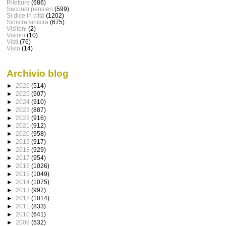
Riletture
(686)
Secondi pensieri
(599)
Si dice in città
(1202)
Sinistra sinistra
(675)
Visiioni
(2)
Visioni
(10)
Visti
(76)
Visto
(14)
Archivio blog
►
2026
(514)
►
2025
(907)
►
2024
(910)
►
2023
(887)
►
2022
(916)
►
2021
(912)
►
2020
(958)
►
2019
(917)
►
2018
(929)
►
2017
(954)
►
2016
(1026)
►
2015
(1049)
►
2014
(1075)
►
2013
(997)
►
2012
(1014)
►
2011
(833)
►
2010
(641)
►
2009
(532)