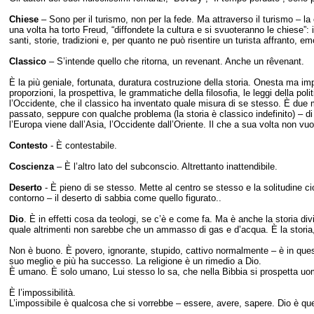
Chiese
– Sono per il turismo, non per la fede. Ma attraverso il turismo – la 
una volta ha torto Freud, “diffondete la cultura e si svuoteranno le chiese”: i
santi, storie, tradizioni e, per quanto ne può risentire un turista affranto, emo
Classico
– S’intende quello che ritorna, un revenant. Anche un rêvenant.
È la più geniale, fortunata, duratura costruzione della storia. Onesta ma imper
proporzioni, la prospettiva, le grammatiche della filosofia, le leggi della po
l’Occidente, che il classico ha inventato quale misura di se stesso. È due 
passato, seppure con qualche problema (la storia è classico indefinito) – di 
l’Europa viene dall’Asia, l’Occidente dall’Oriente. Il che a sua volta non vuo
Contesto
- È contestabile.
Coscienza
– È l’altro lato del subconscio. Altrettanto inattendibile.
Deserto
- È pieno di se stesso. Mette al centro se stesso e la solitudine ci
contorno – il deserto di sabbia come quello figurato..
Dio
. È in effetti cosa da teologi, se c’è e come fa. Ma è anche la storia divi
quale altrimenti non sarebbe che un ammasso di gas e d’acqua. È la stori
Non è buono. È povero, ignorante, stupido, cattivo normalmente – è in quest
suo meglio e più ha successo. La religione è un rimedio a Dio.
È umano. È solo umano, Lui stesso lo sa, che nella Bibbia si prospetta uomo
È l’impossibilità.
L’impossibile è qualcosa che si vorrebbe – essere, avere, sapere. Dio è q