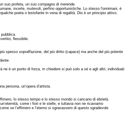
, un suo profeta, un suo compagno di merende.
mane, incerte, mutevoli, perfino opportunistiche. Lo stesso l'onnimani, è
 qualche poeta o lestofante in vena di regalità. Dio è un principio attivo,
 pubblica.
rtito, flessibile.
 più spesso sopraffazione, del più dritto (capace) ma anche del più potente
dente.
ità ne è un punto di forza, m chiedere si può solo a sé e agli altri, individuati
a persona, un’opera d’artista.
ll’effimero, lo stesso tempo e lo stesso mondo si caricano di ebrietà.
eternità, come i fiori e le stelle, e tuttavia non ne ricaviamo
è come se l’effimero e l’eterno si sgravassero di questo sgradevole