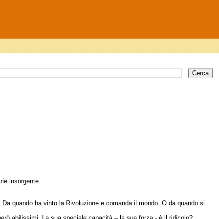
rie insorgente.
o. Da quando ha vinto la Rivoluzione e comanda il mondo. O da quando si
erò abilissimi. La sua speciale capacità – la sua forza - è il ridicolo?