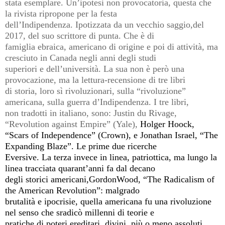
stata esemplare. Un’ipotesi non provocatoria, questa che
la rivista ripropone per la festa
dell’Indipendenza. Ipotizzata da un vecchio saggio,del
2017, del suo scrittore di punta. Che è di
famiglia ebraica, americano di origine e poi di attività, ma
cresciuto in Canada negli anni degli studi
superiori e dell’università. La sua non è però una
provocazione, ma la lettura-recensione di tre libri
di storia, loro sì rivoluzionari, sulla “rivoluzione”
americana, sulla guerra d’Indipendenza. I tre libri,
non tradotti in italiano, sono: Justin du Rivage,
“Revolution against Empire” (Yale),
Holger Hoock,
“Scars of Independence” (Crown), e Jonathan Israel, “The
Expanding Blaze”. Le prime due ricerche
Eversive. La terza invece in linea, patriottica, ma lungo la
linea tracciata quarant’anni fa dal decano
degli storici americani,GordonWood, “The Radicalism of
the American Revolution”: malgrado
brutalità e ipocrisie, quella americana fu una rivoluzione
nel senso che sradicò millenni di teorie e
pratiche di poteri ereditari, divini, più o meno assoluti.