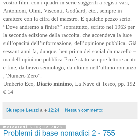
vostro film, con i quadri in serie suggeriti a registi vari,
Antonioni, Olmi, Visconti, Godùard, etc., sempre in
carattere con la cifra del maestro. E qualche pezzo serio.
“Dove andremo a finire?” soprattutto, scritto nel 1963 per
la seconda edizione della raccolta. che accendeva la luce
sull’opacità dell’informazione, dell’opinione pubblica. Già
sessant’anni fa, dunque, ben prima dei social da macello –
ma dell’opinione pubblica Eco è stato sempre lettore acuto
e fine, da bravo semiologo, da ultimo nell’ultimo romanzo
,“Numero Zero”.
Umbert
o Eco,
Diario minimo
, La Nave di Teseo, pp. 192
€ 14
Giuseppe Leuzzi
alle
12:24
Nessun commento:
mercoledì 5 luglio 2023
Problemi di base nomadici 2 - 755