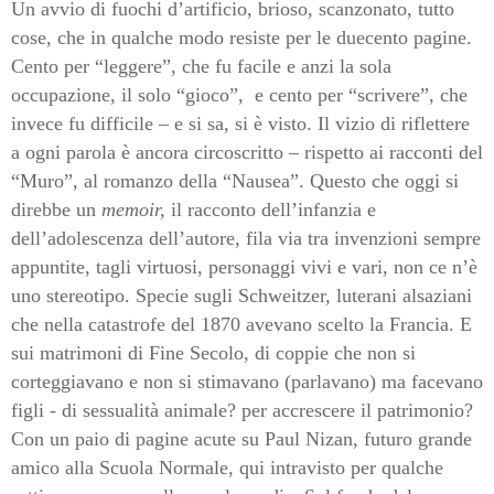
Un avvio di fuochi d’artificio, brioso, scanzonato, tutto
cose, che in qualche modo resiste per le duecento pagine.
Cento per “leggere”, che fu facile e anzi la sola
occupazione, il solo “gioco”,
e cento per “scrivere”, che
invece fu difficile – e si sa, si è visto. Il vizio di riflettere
a ogni parola è ancora circoscritto – rispetto ai racconti del
“Muro”, al romanzo della “Nausea”. Questo che oggi si
direbbe un
memoir,
il racconto dell’infanzia e
dell’adolescenza dell’autore, fila via tra invenzioni sempre
appuntite, tagli virtuosi, personaggi vivi e vari, non ce n’è
uno stereotipo. Specie sugli Schweitzer, luterani alsaziani
che nella catastrofe del 1870 avevano scelto la Francia. E
sui matrimoni di Fine Secolo, di coppie che non si
corteggiavano e non si stimavano (parlavano) ma facevano
figli - di sessualità animale? per accrescere il patrimonio?
Con un paio di pagine acute su Paul Nizan, futuro grande
amico alla Scuola Normale, qui intravisto per qualche