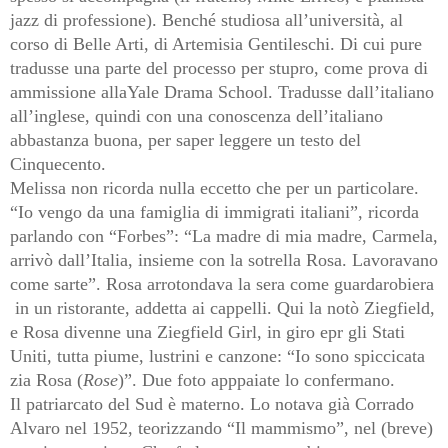
jazz di professione). Benché studiosa all’università, al
corso di Belle Arti, di Artemisia Gentileschi. Di cui pure
tradusse una parte del processo per stupro, come prova di
ammissione allaYale Drama School. Tradusse dall’italiano
all’inglese, quindi con una conoscenza dell’italiano
abbastanza buona, per saper leggere un testo del
Cinquecento.
Melissa non ricorda nulla eccetto che per un particolare.
“Io vengo da una famiglia di immigrati italiani”, ricorda
parlando con “Forbes”: “La madre di mia madre, Carmela,
arrivò dall’Italia, insieme con la sotrella Rosa. Lavoravano
come sarte”. Rosa arrotondava la sera come guardarobiera
in un ristorante, addetta ai cappelli. Qui la notò Ziegfield,
e Rosa divenne una Ziegfield Girl, in giro epr gli Stati
Uniti, tutta piume, lustrini e canzone: “Io sono spiccicata
zia Rosa (
Rose
)”. Due foto apppaiate lo confermano.
Il patriarcato del Sud è materno. Lo notava già Corrado
Alvaro nel 1952, teorizzando “Il mammismo”, nel (breve)