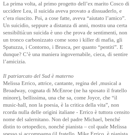
La prima volta, al primo progetto dell’ex marito Cosco di
uccidere Lea, il suicida aveva provato a dissuaderlo, e
c’era riuscito. Poi, a cose fatte, aveva “aiutato l’amico”.
Un suicidio, seppure a distanza di anni, mostra una certa
sensibiltià:un suicida è uno che prova de sentimenti, non
un tronco carbonizzato come sono i killer di mafia, gli
Spatuzza, i Contorno, i Brusca, per quanto “pentiti”. E
dunque? C’è una maniera ingovernabile, cieca, di sentire
l’amicizia.
Il patriarcato del Sud è materno
Melissa Errico, attrice, cantante, regina del ,musical a
Broadway, cognata di McEnroe (ne ha sposato il fratello
minore), bellissima, una che sa, come Joyce, che “il
music-hall, non la poesia, è la critica della vita”, non
rcorda nulla delle origini italiane - Errico è tuttora censito
nome del salernitano. Non del padre Michael, benché
distin to ortopedico, nonché pianista – col quale Melissa
spesso si accompagna (il fratello, Mike Errico, è pianista