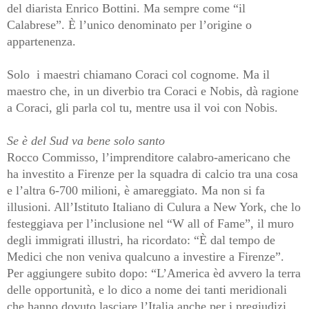
del diarista Enrico Bottini. Ma sempre come “il
Calabrese”. È l’unico denominato per l’origine o
appartenenza.
Solo
i maestri chiamano Coraci col cognome. Ma il
maestro che, in un diverbio tra Coraci e Nobis, dà ragione
a Coraci, gli parla col tu, mentre usa il voi con Nobis.
Se è del Sud va bene solo santo
Rocco Commisso, l’imprenditore calabro-americano che
ha investito a Firenze per la squadra di calcio tra una cosa
e l’altra 6-700 milioni, è amareggiato. Ma non si fa
illusioni. All’Istituto Italiano di Culura a New York, che lo
festeggiava per l’inclusione nel “W all of Fame”, il muro
degli immigrati illustri, ha ricordato: “È dal tempo de
Medici che non veniva qualcuno a investire a Firenze”.
Per aggiungere subito dopo: “L’America èd avvero la terra
delle opportunità, e lo dico a nome dei tanti meridionali
che hanno dovuto lasciare l’Italia anche per i pregiudizi