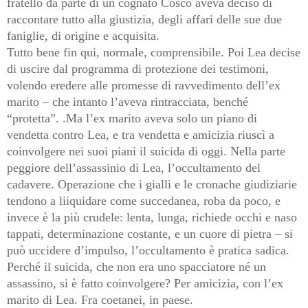
fratello da parte di un cognato Cosco aveva deciso di
raccontare tutto alla giustizia, degli affari delle sue due
faniglie, di origine e acquisita.
Tutto bene fin qui, normale, comprensibile. Poi Lea decise
di uscire dal programma di protezione dei testimoni,
volendo eredere alle promesse di ravvedimento dell’ex
marito – che intanto l’aveva rintracciata, benché
“protetta”. .Ma l’ex marito aveva solo un piano di
vendetta contro Lea, e tra vendetta e amicizia riuscì a
coinvolgere nei suoi piani il suicida di oggi. Nella parte
peggiore dell’assassinio di Lea, l’occultamento del
cadavere. Operazione che i gialli e le cronache giudiziarie
tendono a liiquidare come succedanea, roba da poco, e
invece è la più crudele: lenta, lunga, richiede occhi e naso
tappati, determinazione costante, e un cuore di pietra – si
può uccidere d’impulso, l’occultamento è pratica sadica.
Perché il suicida, che non era uno spacciatore né un
assassino, si è fatto coinvolgere? Per amicizia, con l’ex
marito di Lea. Fra coetanei, in paese.