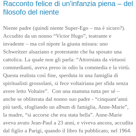
Racconto felice di un’infanzia piena – del
filosofo del niente
Niente padre (quindi niente Super-Ego – ma è sicuro?).
Accudito da un nonno “Victor Hugo”, teatrante e
invadente – ma col nipote la giusta misura: uno
Schweitzer alsaziano e protestante che ha sposato una
cattolica. La quale non gli parla: “Attorniata da virtuosi
commedianti, aveva preso in odio la commedia e la virtù.
Questa realista così fine, sperduta in una famiglia di
spiritualisti grossolani, si fece voltairiana per sfida senza
avere letto Voltaire”. Con una mamma tutta per sé –
anche se obliterata dal nonno suo padre - “cinquant’anni
più tardi, sfogliando un album di famiglia, Anne-Marie”,
la madre, “si accorse che era stata bella”. Anne-Marie
aveva avuto Jean-Paul a 23 anni, e viveva ancora, accudita
dal figlio a Parigi, quando il libro fu pubblicato, nel 1964.