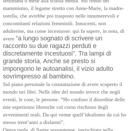
settimana o mese alla scuola media. Sul fondo del
mammismo, il legame stretto con Anne-Marie, la madre-
sorella, che avrebbe poi trasposto nelle innumerevoli e
concomitanti relazioni femminili. Innocenti, non
adulterine, ma come incestuose: qui fa sapere, in nota, di
“a lungo sognato di scrivere un
avere
racconto su due ragazzi perduti e
discretamente incestuosi”. Tra lampi di
grande storia. Anche se presto si
impongono le autoanalisi, il vizio adulto
sovrimpresso al bambino.
Sul piano personale la constatazione di avere scoperto il
mondo nei libri. Nelle idee del mondo invece che negli
eventi, le cose, le persone. “Ho confuso il disordine delle
mie esperienze libresche col corso rischioso degli
avvenimenti reali. Da qui venne quell’idealismo da cui ho
messo trent’anni a disfarmi”.
Opera tarda, di Sartre sessantenne, invischiato nella