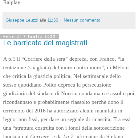
Raiplay
Giuseppe Leuzzi
alle
11:30
Nessun commento:
venerdì 7 luglio 2023
Le barricate dei magistrati
A p.1 il “Corriere della sera” depreca, con Franco, “la
tentazione (sbagliata) del muro contro muro”, di Meloni
che critica la giustizia politica. Nel settimanale dello
stesso quotidiano Polito depreca la persecuzione
giudiziaria del sindaco di Norcia, condannato e assolto poi
ricondannato e probabilmente riassolto perché dopo il
terremoto del 2016 ha autorizzato alcuni manufatti in
legno, non fissi, per dare un segnale di rinascita. Tra essi
una “struttura costruita con i fondi della sottoscrizione
lanciata dal
Corriere
e da
La 7
, «firmata» da Stefano