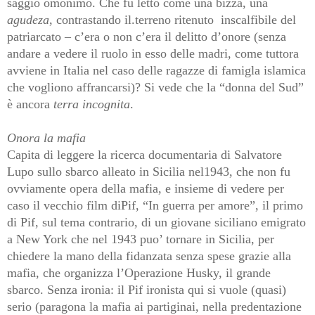
saggio omonimo. Che fu letto come una bizza, una
agudeza
, contrastando il.terreno ritenuto
inscalfibile del
patriarcato – c’era o non c’era il delitto d’onore (senza
andare a vedere il ruolo in esso delle madri, come tuttora
avviene in Ita
lia nel caso delle ragazze di famigla islamica
che vogliono affrancarsi)? Si vede che la “donna del Sud”
è ancora
terra incognita
.
Onora
la mafia
Capita di leggere la ricerca documentaria di Salvatore
Lupo sullo sbarco alleato in Sicilia nel1943, che non fu
ovviamente opera della mafia, e insieme di vedere per
caso il vecchio film diPif, “In guerra per amore”, il primo
di Pif, sul tema contrario, di un giovane siciliano emigrato
a New York che nel 1943 puo’ tornare in Sicilia, per
chiedere la mano della fidanzata senza spese grazie alla
mafia, che organizza l’Operazione Husky, il grande
sbarco. Senza ironia: il Pif ironista qui si vuole (quasi)
serio (paragona la mafia ai partiginai, nella predentazione