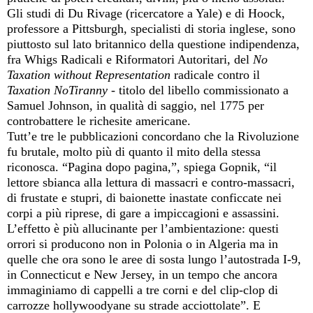
Gli studi di Du Rivage (ricercatore a Yale) e di Hoock,
professore a Pittsburgh, specialisti di storia inglese, sono
piuttosto sul lato britannico della questione indipendenza,
fra Whigs Radicali e Riformatori Autoritari, del
No
Taxation without Representation
radicale contro il
Taxation
NoTiranny
- titolo del libello commissionato a
Samuel Johnson, in qualità di saggio, nel 1775 per
controbattere le richesite americane.
Tutt’e tre le pubblicazioni concordano che la Rivoluzione
fu brutale, molto più di quanto il mito della stessa
riconosca. “Pagina dopo pagina,”, spiega Gopnik, “il
lettore sbianca alla lettura di massacri e contro-massacri,
di frustate e stupri, di baionette inastate conficcate nei
corpi a più riprese, di gare a impiccagioni e assassini.
L’effetto è più allucinante per l’ambientazione: questi
orrori si producono non in Polonia o in Algeria ma in
quelle che ora sono le aree di sosta lungo l’autostrada I-9,
in Connecticut e New Jersey, in un tempo che ancora
immaginiamo di cappelli a tre corni e del clip-clop di
carrozze hollywoodyane su strade acciottolate”. E