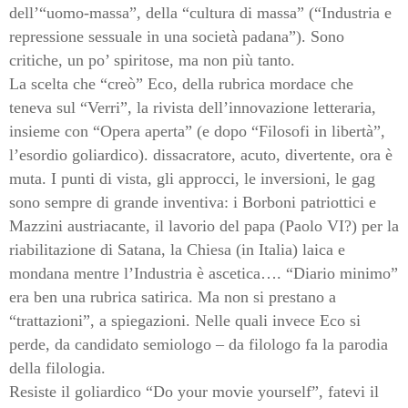
dell’“uomo-massa”, della “cultura di massa” (“Industria e
repressione sessuale in una società padana”). Sono
critiche, un po’ spiritose, ma non più tanto.
La scelta che “creò” Eco, della rubrica mordace che
teneva sul “Verri”, la rivista dell’innovazione letteraria,
insieme con “Opera aperta” (e dopo “Filosofi in libertà”,
l’esordio goliardico). dissacratore, acuto, divertente, ora è
muta. I punti di vista, gli approcci, le inversioni, le gag
sono sempre di grande inventiva: i Borboni patriottici e
Mazzini austriacante, il lavorio del papa (Paolo VI?) per la
riabilitazione di Satana, la Chiesa (in Italia) laica e
mondana mentre l’Industria è ascetica…. “Diario minimo”
era ben una rubrica satirica. Ma non si prestano a
“trattazioni”, a spiegazioni. Nelle quali invece Eco si
perde, da candidato semiologo – da filologo fa la parodia
della filologia.
Resiste il goliardico “Do your movie yourself”, fatevi il