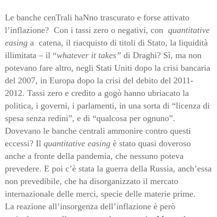
Le banche cenTrali haNno trascurato e forse attivato
l’inflazione? Con i tassi zero o negativi, con
quantitative
easing
a catena, il riacquisto di titoli di Stato, la liquidità
illimitata – il “
whatever it takes”
di Draghi? Sì, ma non
potevano fare altro, negli Stati Uniti dopo la crisi bancaria
del 2007, in Europa dopo la crisi del debito del 2011-
2012. Tassi zero e credito a gogò hanno ubriacato la
politica, i governi, i parlamenti, in una sorta di “licenza di
spesa senza redini”, e di “qualcosa per ognuno”.
Dovevano le banche centrali ammonire contro questi
eccessi? Il
quantitative easing
è stato quasi doveroso
anche a fronte della pandemia, che nessuno poteva
prevedere. E poi c’è stata la guerra della Russia, anch’essa
non prevedibile, che ha disorganizzato il mercato
internazionale delle merci, specie delle materie prime.
La reazione all’insorgenza dell’inflazione è però