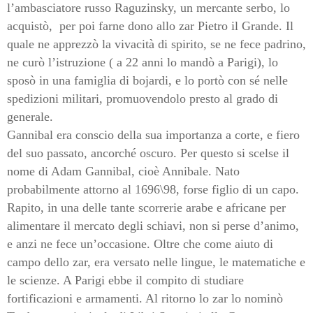
l’ambasciatore russo Raguzinsky, un mercante serbo, lo
acquistò,
per poi farne dono allo zar Pietro il Grande. Il
quale ne apprezzò la vivacità di spirito, se ne fece padrino,
ne curò l’istruzione ( a 22 anni lo mandò a Parigi), lo
sposò in una famiglia di bojardi, e lo portò con sé nelle
spedizioni militari, promuovendolo presto al grado di
generale.
Gannibal era conscio della sua importanza a corte, e fiero
del suo passato, ancorché oscuro. Per questo si scelse il
nome di Adam Gannibal, cioè Annibale. Nato
probabilmente attorno al 1696\98, forse figlio di un capo.
Rapito, in una delle tante scorrerie arabe e africane per
alimentare il mercato degli schiavi, non si perse d’animo,
e anzi ne fece un’occasione. Oltre che come aiuto di
campo dello zar, era versato nelle lingue, le matematiche e
le scienze. A Parigi ebbe il compito di studiare
fortificazioni e armamenti. Al ritorno lo zar lo nominò