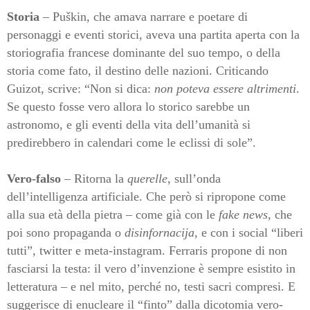
Storia
– Puškin, che amava narrare e poetare di
personaggi e eventi storici, aveva una partita aperta con la
storiografia francese dominante del suo tempo, o della
storia come fato, il destino delle nazioni. Criticando
Guizot, scrive: “Non si dica:
non poteva essere altrimenti
.
Se questo fosse vero allora lo storico sarebbe un
astronomo, e gli eventi della vita dell’umanità si
predirebbero in calendari come le eclissi di sole”.
Vero-falso
– Ritorna la
querelle
, sull’onda
dell’intelligenza artificiale. Che però si ripropone come
alla sua età della pietra – come già con le
fake news
, che
poi sono propaganda o
disinfornacija
, e con i social “liberi
tutti”, twitter e meta-instagram. Ferraris propone di non
fasciarsi la testa: il vero d’invenzione è sempre esistito in
letteratura – e nel mito, perché no, testi sacri compresi. E
suggerisce di enucleare il “finto” dalla dicotomia vero-