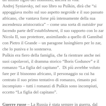
Andrej Syniavsky, nel suo libro su Puškin, dirà che “si
appoggiava molto sul suo aspetto negroide e il suo passato
africano, che vantava forse più intensamente della sua
ascendenza aristocratica” – come una sorta di
outsider
pur
facendo parte dell’
establishment
, il suo rapporto con lo zar
Nicola II, suo protettore, assimilando a quello di Gannibal
con Pietro il Grande – un paragone lusinghiero per lo zar,
che lo puniva e lo sosteneva.
Puškin era fiero della famiglia, che fa rientrare anche nei
suoi capolavori, il dramma storico “Boris Godunov” e il
romanzo “La figlia del capitano”.
Di più avrebbe voluto
fare per il bisnonno africano, il personaggio su cui ha
centrato il suo primo tentativo di romanzo, rimasto poi
incompiuto – tutti i romanzi di Puškin sono incompiuti,
eccetto “La figlia del capitano”.
Guerre russe
– La Russia è stata sempre in guerra, dal