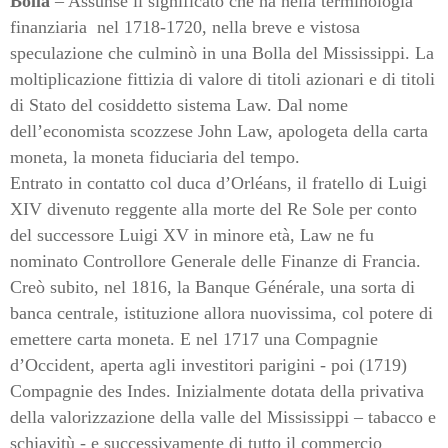
Bolla
– Assunse il significato che ha nella terminologia
finanziaria
nel 1718-1720, nella breve e vistosa
speculazione che culminò in una Bolla del Mississippi. La
moltiplicazione fittizia di valore di titoli azionari e di titoli
di Stato del cosiddetto sistema Law. Dal nome
dell’economista scozzese John Law, apologeta della carta
moneta, la moneta fiduciaria del tempo.
Entrato in contatto col duca d’Orléans, il fratello di Luigi
XIV divenuto reggente alla morte del Re Sole per conto
del successore Luigi XV in minore età, Law ne fu
nominato Controllore Generale delle Finanze di Francia.
Creò subito, nel 1816, la Banque Générale, una sorta di
banca centrale, istituzione allora nuovissima, col potere di
emettere carta moneta. E nel 1717 una Compagnie
d’Occident, aperta agli investitori parigini - poi (1719)
Compagnie des Indes. Inizialmente dotata della privativa
della valorizzazione della valle del Mississippi – tabacco e
schiavitù - e successivamente di tutto il commercio