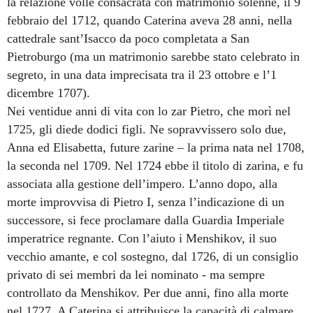
la relazione volle consacrata con matrimonio solenne, il 9
febbraio del 1712, quando Caterina aveva 28 anni, nella
cattedrale sant’Isacco da poco completata a San
Pietroburgo (ma un matrimonio sarebbe stato celebrato in
segreto, in una data imprecisata tra il 23 ottobre e l’1
dicembre 1707).
Nei ventidue anni di vita con lo zar Pietro, che morì nel
1725, gli diede dodici figli. Ne sopravvissero solo due,
Anna ed Elisabetta, future zarine – la prima nata nel 1708,
la seconda nel 1709. Nel 1724 ebbe il titolo di zarina, e fu
associata alla gestione dell’impero. L’anno dopo, alla
morte improvvisa di Pietro I, senza l’indicazione di un
successore, si fece proclamare dalla Guardia Imperiale
imperatrice regnante. Con l’aiuto i Menshikov, il suo
vecchio amante, e col sostegno, dal 1726, di un consiglio
privato di sei membri da lei nominato - ma sempre
controllato da Menshikov. Per due anni, fino alla morte
nel 1727. A Caterina si attribuisce la capacità di calmare