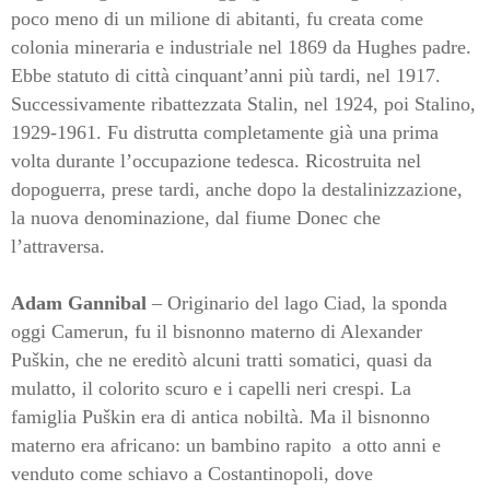
poco meno di un milione di abitanti, fu creata come
colonia mineraria e industriale nel 1869 da Hughes padre.
Ebbe statuto di città cinquant’anni più tardi, nel 1917.
Successivamente ribattezzata Stalin, nel 1924, poi Stalino,
1929-1961. Fu distrutta completamente già una prima
volta durante l’occupazione tedesca. Ricostruita nel
dopoguerra, prese tardi, anche dopo la destalinizzazione,
la nuova denominazione, dal fiume Donec che
l’attraversa.
Adam Gannibal
– Originario del lago Ciad, la sponda
oggi Camerun, fu il bisnonno materno di Alexander
Puškin, che ne ereditò alcuni tratti somatici, quasi da
mulatto, il colorito scuro e i capelli neri crespi. La
famiglia Puškin era di antica nobiltà. Ma il bisnonno
materno era africano: un bambino rapito a otto anni e
venduto come schiavo a Costantinopoli, dove