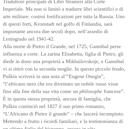
Traduttore principale di Libri Stranieri alla Corte
Imperiale. Ma non si limitò a tradurre libri scientifici e di
arte militare: costruì fortificazioni per tutta la Russia. Uno
di questi forti, Kronstadt nel golfo di Finlandia, sarà
importante ancora due secoli dopo, nell’assedio di
Leningrado nel 1941-42.
Alla morte di Pietro il Grande, nel 1725, Gannibal perse
influenza a corte. La zarina Elisabetta, figlia di Pietro, gli
diede in dono una proprietà a Mikhailovskoje, e Gannibal
vi si ritirò con la seconda moglie. In questo piccolo feudo,
Puškin scriverà in una nota al’“Eugene Onegin”,
“l’africano nero che era diventato un nobile russo visse
fino alla fine della sua vita come un
philosophe
francese”.
È in questa stessa proprietà, ancora di famiglia, che
Puškin cominciò nel 1827 il suo primo romanzo,
“L’Africano di Pietro il grande” – che lascerà incompiuto.
Mettendo a frutto i ricordi familiari, e la testimonianza di
un ultimo figlio del bisnonno, ancora in vita.