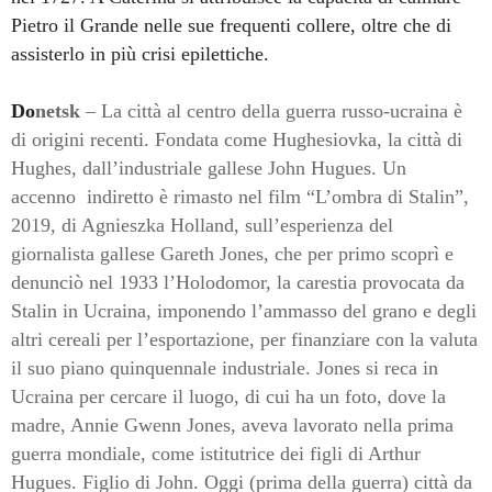
Pietro il Grande nelle sue frequenti collere, oltre che di
assisterlo in più crisi epilettiche.
Do
netsk
–
L
a città al centro della guerra russo-ucraina è
di origini recenti. Fondata come Hughesiovka, la città di
Hughes, dall’industriale gallese John Hugues. Un
accenno
indiretto è rimasto nel film “L’ombra di Stalin”,
2019, di Agnieszka Holland, sull’esperienza del
giornalista gallese Gareth Jones, che per primo scoprì e
denunciò nel 1933 l’Holodomor, la carestia provocata da
Stalin in Ucraina, imponendo l’ammasso del grano e degli
altri cereali per l’esportazione, per finanziare con la valuta
il suo piano quinquennale industriale. Jones si reca in
Ucraina per cercare il luogo, di cui ha un foto, dove la
madre, Annie Gwenn Jones, aveva lavorato nella prima
guerra mondiale, come istitutrice dei figli di Arthur
Hugues. Figlio di John. Oggi (prima della guerra) città da