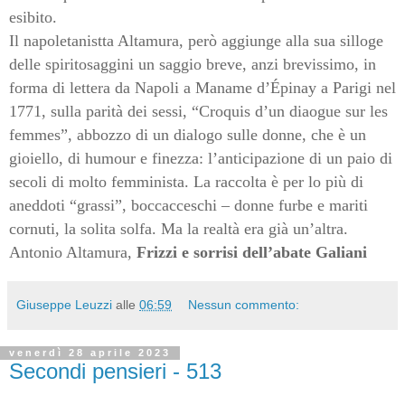
esibito.
Il napoletanistta Altamura, però aggiunge alla sua silloge
delle spiritosaggini un saggio breve, anzi brevissimo, in
forma di lettera da Napoli a Maname d’Épinay a Parigi nel
1771, sulla parità dei sessi, “Croquis d’un diaogue sur les
femmes”, abbozzo di un dialogo sulle donne, che è un
gioiello, di humour e finezza: l’anticipazione di un paio di
secoli di molto femminista. La raccolta è per lo più di
aneddoti “grassi”, boccacceschi – donne furbe e mariti
cornuti, la solita solfa. Ma la realtà era già un’altra.
Antonio Altamura,
Frizzi e sorrisi dell’abate Galiani
Giuseppe Leuzzi
alle
06:59
Nessun commento:
venerdì 28 aprile 2023
Secondi pensieri - 513