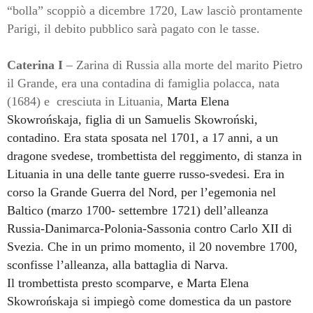
“bolla” scoppiò a dicembre 1720, Law lasciò prontamente
Parigi, il debito pubblico sarà pagato con le tasse.
Caterina I
– Zarina di Russia alla morte del marito Pietro
il Grande, era una contadina di famiglia polacca, nata
(1684) e
cresciuta in Lituania,
Marta Elena
Skowrońskaja, figlia di un Samuelis Skowroński,
contadino. Era stata sposata nel 1701, a 17 anni, a un
dragone svedese, trombettista del reggimento, di stanza in
Lituania in una delle tante guerre russo-svedesi. Era in
corso la Grande Guerra del Nord, per l’egemonia nel
Baltico (marzo
1700- settembre 1721)
dell’alleanza
Russia-Danimarca-Polonia-Sassonia contro Carlo XII di
Svezia. Che in un primo momento, il 20 novembre 1700,
sconfisse l’alleanza, alla battaglia di Narva.
Il trombettista presto scomparve, e Marta Elena
Skowrońskaja si impiegò come domestica da un pastore