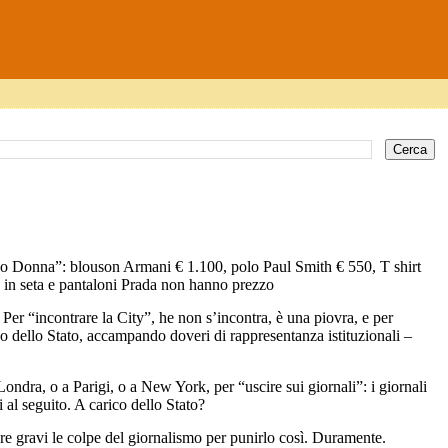
 “Io Donna”: blouson Armani € 1.100, polo Paul Smith € 550, T shirt
 in seta e pantaloni Prada non hanno prezzo
er “incontrare la City”, he non s’incontra, è una piovra, e per
o dello Stato, accampando doveri di rappresentanza istituzionali –
Londra, o a Parigi, o a New York, per “uscire sui giornali”: i giornali
 al seguito. A carico dello Stato?
re gravi le colpe del giornalismo per punirlo così. Duramente.