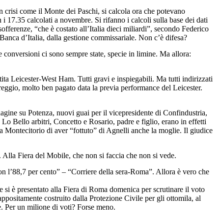
 in crisi come il Monte dei Paschi, si calcola ora che potevano
 i 17.35 calcolati a novembre. Si rifanno i calcoli sulla base dei dati
sofferenze, “che è costato all’Italia dieci miliardi”, secondo Federico
sa Banca d’Italia, dalla gestione commissariale. Non c’è difesa?
 conversioni ci sono sempre state, specie in limine. Ma allora:
tita Leicester-West Ham. Tutti gravi e inspiegabili. Ma tutti indirizzati
eggio, molto ben pagato data la previa performance del Leicester.
agine su Potenza, nuovi guai per il vicepresidente di Confindustria,
Lo Bello arbitri, Concetto e Rosario, padre e figlio, erano in effetti
a Montecitorio di aver “fottuto” di Agnelli anche la moglie. Il giudice
. Alla Fiera del Mobile, che non si faccia che non si vede.
con l’88,7 per cento” – “Corriere della sera-Roma”. Allora è vero che
ile si è presentato alla Fiera di Roma domenica per scrutinare il voto
appositamente costruito dalla Protezione Civile per gli ottomila, al
le. Per un milione di voti? Forse meno.