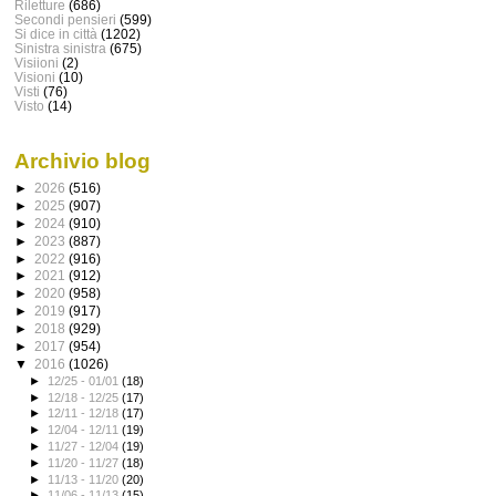
Riletture
(686)
Secondi pensieri
(599)
Si dice in città
(1202)
Sinistra sinistra
(675)
Visiioni
(2)
Visioni
(10)
Visti
(76)
Visto
(14)
Archivio blog
►
2026
(516)
►
2025
(907)
►
2024
(910)
►
2023
(887)
►
2022
(916)
►
2021
(912)
►
2020
(958)
►
2019
(917)
►
2018
(929)
►
2017
(954)
▼
2016
(1026)
►
12/25 - 01/01
(18)
►
12/18 - 12/25
(17)
►
12/11 - 12/18
(17)
►
12/04 - 12/11
(19)
►
11/27 - 12/04
(19)
►
11/20 - 11/27
(18)
►
11/13 - 11/20
(20)
►
11/06 - 11/13
(15)