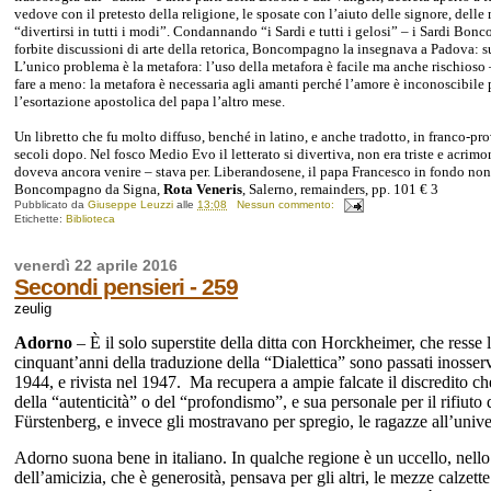
vedove con il pretesto della religione, le sposate con l’aiuto delle signore, delle m
“divertirsi in tutti i modi”. Condannando “i Sardi e tutti i gelosi” – i Sardi Bo
forbite discussioni di arte della retorica, Boncompagno la insegnava a Padova: sul
L’unico problema è la metafora: l’uso della metafora è facile ma anche rischioso 
fare a meno:
la metafora è necessaria agli amanti perché l’amore è inconoscibile p
l’esortazione apostolica del papa l’altro mese.
Un libretto che fu molto diffuso, benché in latino, e anche tradotto, in franco-p
secoli dopo. Nel fosco Medio Evo il letterato si divertiva, non era triste e acrimo
doveva ancora venire – stava per. Liberandosene, il papa Francesco in fondo non 
Boncompagno da Signa,
Rota Veneris
, Salerno, remainders, pp. 101 € 3
Pubblicato da
Giuseppe Leuzzi
alle
13:08
Nessun commento:
Etichette:
Biblioteca
venerdì 22 aprile 2016
Secondi pensieri - 259
zeulig
Adorno
– È il solo superstite della ditta con Horckheimer, che resse 
cinquant’anni della traduzione della “Dialettica” sono passati inosserv
1944, e rivista nel 1947. Ma recupera a ampie falcate il discredito che
della “autenticità” o del “profondismo”, e sua personale per il rifiuto 
Fürstenberg, e invece gli mostravano per spregio, le ragazze all’univer
Adorno suona bene in italiano. In qualche regione è un uccello, nello
dell’amicizia, che è generosità, pensava per gli altri, le mezze calzet