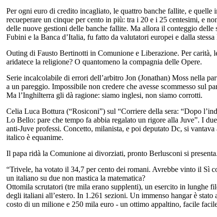
Per ogni euro di credito incagliato, le quattro banche fallite, e quelle
recueperare un cinque per cento in più: tra i 20 e i 25 centesimi, e non
delle nuove gestioni delle banche fallite. Ma allora il conteggio delle 
Fubini e la Banca d’Italia, fu fatto da valutatori europei e dalla stes
Outing di Fausto Bertinotti in Comunione e Liberazione. Per carità, le
aridatece la religione? O quantomeno la compagnia delle Opere.
Serie incalcolabile di errori dell’arbitro Jon (Jonathan) Moss nella par
a un pareggio. Impossibile non credere che avesse scommesso sul par
Ma l’Inghilterra gli dà ragione: siamo inglesi, non siamo corrotti.
Celia Luca Bottura (“Rosiconi”) sul “Corriere della sera: “Dopo l’ind
Lo Bello: pare che tempo fa abbia regalato un rigore alla Juve”. I due 
anti-Juve professi. Concetto, milanista, e poi deputato Dc, si vantava 
italico è equanime.
Il papa ridà la Comunione ai divorziati, pronto Berlusconi si presenta
“Trivele, ha votato il 34,7 per cento dei romani. Avrebbe vinto il Sì 
un italiano su due non mastica la matematica?
Ottomila scrutatori (tre mila erano supplenti), un esercito in lunghe f
degli italiani all’estero. In 1.261 sezioni. Un immenso hangar è stato 
costo di un milione e 250 mila euro - un ottimo appaltino, facile faci