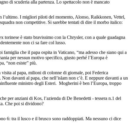
pagno di scuderia alla partenza. Lo spettacolo non è mancato
n l’ultimo. I migliori piloti del momento, Alonso, Raikkonen, Vettel,
quadra non competitive. Si sarebbe tentati di dire il morbo italico:
o ex torinese è stato bravissimo con la Chrysler, con a quale guadagna
identemente non ci sa fare col lusso.
i famiglia che il papa ospita in Vaticano, “ma adesso che siano qui a
ania per nessun motivo specifico, giusto perhé l’Europa è
a, “non esiste” più.
visita al papa, milioni di colonne di giornale, poi Federica
 Non davanti al papa, che nell’islam non c’è. E neppure davanti a un
ninfluente ministro degli Esteri. Mogherini è ben l’Europa, troppo
niche per anziani di Kos, l’azienda di De Benedetti - tessera n.1 del
nza. Che poi si dividono?
no 6: tra il lusco e il brusco sono raddoppiati. Ma nessuno ci dice