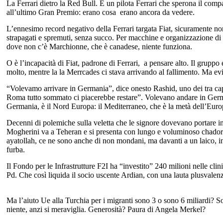
La Ferrari dietro la Red Bull. E un pilota Ferrari che sperona il com
all’ultimo Gran Premio: erano cosa erano ancora da vedere.
L’ennesimo record negativo della Ferrari targata Fiat, sicuramente no
strapagati e spremuti, senza succo. Per macchine e organizzazione di s
dove non c’è Marchionne, che è canadese, niente funziona.
O è l’incapacità di Fiat, padrone di Ferrari, a pensare alto. Il grupp
molto, mentre la la Merrcades ci stava arrivando al fallimento. Ma ev
“Volevamo arrivare in Germania”, dice onesto Rashid, uno dei tra cap
Roma tutto sommato ci piacerebbe restare”. Volevano andare in Germ
Germania, è il Nord Europa: il Mediterraneo, che è la metà dell’Europ
Decenni di polemiche sulla veletta che le signore dovevano portare in 
Mogherini va a Teheran e si presenta con lungo e voluminoso chador.
ayatollah, ce ne sono anche di non mondani, ma davanti a un laico, i
furba.
Il Fondo per le Infrastrutture F2I ha “investito” 240 milioni nelle cli
Pd. Che così liquida il socio uscente Ardian, con una lauta plusvale
Ma l’aiuto Ue alla Turchia per i migranti sono 3 o sono 6 miliardi? So
niente, anzi si meraviglia. Generosità? Paura di Angela Merkel?