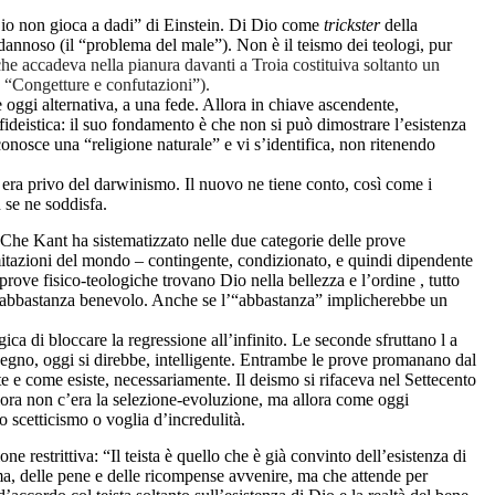
“Dio non gioca a dadi” di Einstein. Di Dio come
trickster
della
annoso (il “problema del male”). Non è il teismo dei teologi, pur
che accadeva nella pianura davanti a Troia costituiva soltanto un
, “Congetture e confutazioni”).
 oggi alternativa, a una fede. Allora in chiave ascendente,
 fideistica: il suo fondamento è che non si può dimostrare l’esistenza
iconosce una “religione naturale”
e vi s’identifica,
non ritenendo
era privo del darwinismo. Il nuovo ne tiene conto, così come i
 se ne soddisfa.
i. Che Kant ha sistematizzato nelle due categorie delle prove
mitazioni del mondo – contingente, condizionato, e quindi dipendente
prove fisico-teologiche trovano Dio nella bellezza e l’ordine , tutto
e abbastanza benevolo. Anche se l’“abbastanza” implicherebbe un
gica di bloccare la regressione all’infinito. Le seconde sfruttano l a
disegno, oggi si direbbe, intelligente. Entrambe le prove promanano dal
ste e come esiste, necessariamente. Il deismo si rifaceva nel Settecento
lora non c’era la selezione-evoluzione, ma allora come oggi
o scetticismo o voglia d’incredulità.
e restrittiva: “Il teista è quello che è già convinto dell’esistenza di
ima, delle pene e delle ricompense avvenire, ma che attende per