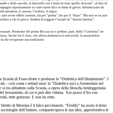
adri e delle ancelle, le fanciulle con l’aiuto di tutte quelle elencate”, al fine di
ncompagno ripetutamente in varie opere dice in fama di gelosi. Inframezzato da
la metafora, il canone, l’indizio, il segno.
– può avere effetti contrari, sia per “prima” che per il “dopo”. Ma non se ne può
erfino a chi lo prova. Sembra di leggere l’incipit di “Amoris laetitia”,
rovenzale. Prodromo del primo Boccaccio e perfino, pare, della “Celestina” tre
nioso. Anche tra il clero, che allora dominava le università: la sessuofobia
fa che recuperare una tradizione.
la Scuola di Francoforte e produsse la “Dialettica dell’illuminismo”. I
ati – così come i settant’anni: la “Dialettica uscì a Amsterdam nel
 si era abbattuto sulla Scuola, a opera della filosofia heideggeriana
del Sessantotto, di cui si può dire vittima.
Era pazzo d’Ira von
sità, tette grinzose. E non ha retto.
 Stretto di Messina è il falco pecchiaiolo. “Freddy” ha avuto il dono
te sociologhe dell’Istituto, compartecipava le sue idee, approfondiva le