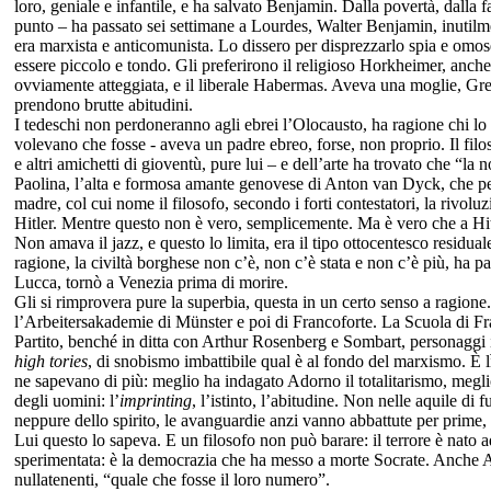
loro, geniale e infantile, e ha salvato Benjamin. Dalla povertà, dalla f
punto – ha passato sei settimane a Lourdes, Walter Benjamin, inutilm
era marxista e anticomunista. Lo dissero per disprezzarlo spia e omos
essere piccolo e tondo. Gli preferirono il religioso Horkheimer, anch
ovviamente atteggiata, e il liberale Habermas. Aveva una moglie, Gret
prendono brutte abitudini.
I tedeschi non perdoneranno agli ebrei l’Olocausto, ha ragione chi lo
volevano che fosse - aveva un padre ebreo, forse, non proprio. Il fi
e altri amichetti di gioventù, pure lui – e dell’arte ha trovato che “la
Paolina, l’alta e formosa amante genovese di Anton van Dyck, che per 
madre, col cui nome il filosofo, secondo i forti contestatori, la rivolu
Hitler. Mentre questo non è vero, semplicemente. Ma è vero che a Hitler
Non amava il jazz, e questo lo limita, era il tipo ottocentesco residu
ragione, la civiltà borghese non c’è, non c’è stata e non c’è più, ha p
Lucca, tornò a Venezia prima di morire.
Gli si rimprovera pure
la superbia, questa in un certo senso a ragione
l’Arbeitersakademie di Münster e poi di Francoforte. La Scuola di Fra
Partito, benché in ditta con Arthur Rosenberg e Sombart, personaggi i
high
tories
, di snobismo imbattibile qual è al fondo del marxismo. È 
ne sapevano di più: meglio ha indagato Adorno il totalitarismo, meglio
degli uomini: l’
imprinting
, l’istinto, l’abitudine. Non nelle aquile di
neppure dello spirito, le avanguardie anzi vanno abbattute per prime, 
Lui questo lo sapeva. E un filosofo non può barare: i
l terrore è nato 
sperimentata: è la democrazia che ha messo a morte Socrate. Anche Ar
nullatenenti, “quale che fosse il loro numero”.