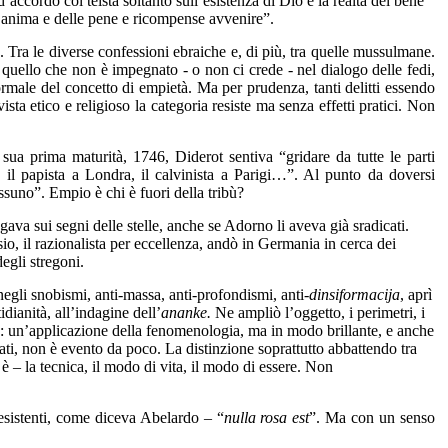
d’accordo col teista soltanto sull’esistenza di Dio e la realtà del bene
l’anima e delle pene e ricompense avvenire”.
. Tra le diverse confessioni ebraiche e, di più, tra quelle mussulmane.
r quello che non è impegnato - o non ci crede - nel dialogo delle fedi,
rmale del concetto di empietà. Ma per prudenza, tanti delitti essendo
sta etico e religioso la categoria resiste ma senza effetti pratici. Non
sua prima maturità, 1746, Diderot sentiva “gridare da tutte le parti
, il papista a Londra, il calvinista a Parigi…”. Al punto da doversi
ssuno”. Empio è chi è fuori della tribù?
gava sui segni delle stelle, anche se Adorno li aveva già sradicati.
o, il razionalista per eccellenza, andò in Germania in cerca dei
gli stregoni.
negli snobismi, anti-massa, anti-profondismi, anti-
dinsiformacija
, aprì
idianità, all’indagine dell’
ananke.
Ne ampliò l’oggetto, i perimetri, i
mpo: un’applicazione della fenomenologia, ma in modo brillante, e anche
arati, non è evento da poco. La distinzione soprattutto abbattendo tra
o è – la tecnica, il modo di vita, il modo di essere. Non
esistenti, come diceva Abelardo – “
nulla rosa est
”. Ma con un senso