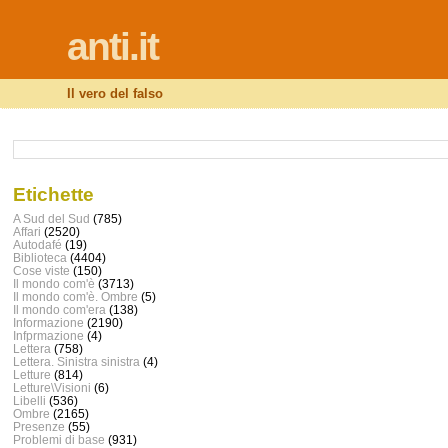
anti.it
Il vero del falso
Etichette
A Sud del Sud
(785)
Affari
(2520)
Autodafé
(19)
Biblioteca
(4404)
Cose viste
(150)
Il mondo com'è
(3713)
Il mondo com'è. Ombre
(5)
Il mondo com'era
(138)
Informazione
(2190)
Infprmazione
(4)
Lettera
(758)
Lettera. Sinistra sinistra
(4)
Letture
(814)
Letture\Visioni
(6)
Libelli
(536)
Ombre
(2165)
Presenze
(55)
Problemi di base
(931)