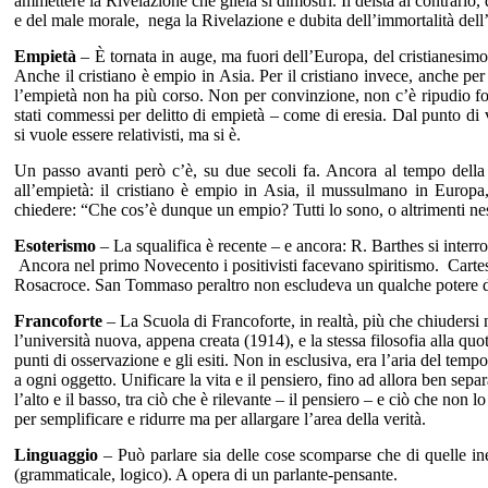
ammettere la Rivelazione che gliela si dimostri. Il deista al contrario, 
e del male morale, nega la Rivelazione e dubita dell’immortalità del
Empietà
– È tornata in auge, ma fuori dell’Europa, del cristianesimo
Anche il cristiano è empio in Asia. Per il cristiano invece, anche pe
l’empietà non ha più corso. Non per convinzione, non c’è ripudio fo
stati commessi per delitto di empietà – come di eresia. Dal punto di vi
si vuole essere relativisti, ma si è.
Un passo avanti però c’è, su due secoli fa. Ancora al tempo della 
all’empietà: il cristiano è empio in Asia, il mussulmano in Europa
chiedere: “Che cos’è dunque un empio? Tutti lo sono, o altrimenti ne
Esoterismo
– La squalifica è recente – e ancora: R. Barthes si interro
Ancora nel primo Novecento i positivisti facevano spiritismo. Cartesi
Rosacroce. San Tommaso peraltro non escludeva un qualche potere de
Francoforte
– La Scuola di Francoforte, in realtà, più che chiudersi 
l’università nuova, appena creata (1914), e la stessa filosofia alla quot
punti di osservazione e gli esiti. Non in esclusiva, era l’aria del te
a ogni oggetto. Unificare la vita e il pensiero, fino ad allora ben sep
l’alto e il basso, tra ciò che è rilevante – il pensiero – e ciò che non l
per
semplificare e ridurre ma per allargare l’area della verità.
Linguaggio
– Può parlare sia delle cose scomparse che di quelle in
(grammaticale, logico). A opera di un parlante-pensante.