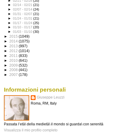
►
02/21 - 02/28
(20)
►
02/14 - 02/21
(21)
►
02/07 - 02/14
(24)
►
01/31 - 02/07
(21)
►
01/24 - 01/31
(21)
►
01/17 - 01/24
(25)
►
01/10 - 01/17
(20)
►
01/03 - 01/10
(30)
►
2015
(1049)
►
2014
(1075)
►
2013
(997)
►
2012
(1014)
►
2011
(833)
►
2010
(641)
►
2009
(532)
►
2008
(441)
►
2007
(178)
Informazioni personali
Giuseppe Leuzzi
Roma, RM, Italy
Passata l’età\ della medietà\ il mondo si guarda\ con serenità
Visualizza il mio profilo completo