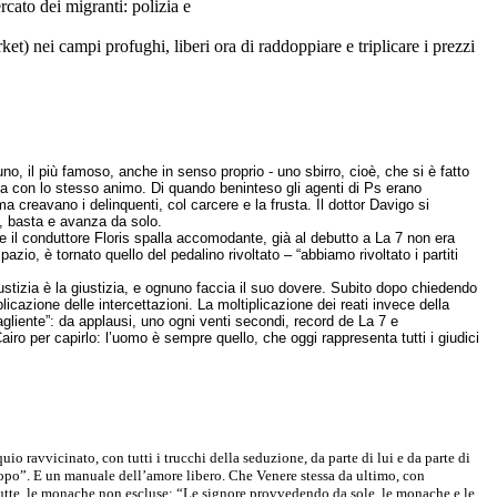
rcato dei migranti: polizia e
rket) nei campi profughi, liberi ora di raddoppiare e triplicare i prezzi
cuno, il più famoso, anche in senso proprio - uno sbirro, cioè, che si è fatto
ma con lo stesso animo. Di quando beninteso gli agenti di Ps erano
a creavano i delinquenti, col carcere e la frusta. Il dottor Davigo si
e, basta e avanza da solo.
 e il conduttore Floris spalla accomodante, già al debutto a La 7 non era
azio, è tornato quello del pedalino rivoltato – “abbiamo rivoltato i partiti
ustizia è la giustizia, e ognuno faccia il suo dovere. Subito dopo chiedendo
iplicazione delle intercettazioni. La moltiplicazione dei reati invece della
gliente”: da applausi, uno ogni venti secondi, record de La 7 e
airo per capirlo: l’uomo è sempre quello, che oggi rappresenta tutti i giudici
o ravvicinato, con tutti i trucchi della seduzione, da parte di lui e da parte di
 “dopo”. E un manuale dell’amore libero. Che Venere stessa da ultimo, con
a tutte, le monache non escluse: “Le signore provvedendo da sole, le monache e le