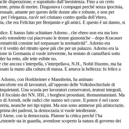
acile disperazione, e soprattutto dall’inesistenza. Fino a un certo
ente, prima di morire. Disgustava i compagni perché senza ipocrisia,
essuale, amante per questo delle donne alte e robuste, e non per
e per l’eleganza,
racée
nel cristiano contro quella dell’ebreo,
a, che era Felicitas per Benjamin e gli amici. E questo è un danno, si
 dice. E hanno fatto schiattare Adorno , che ebreo non era ma loro
losofo rotondetto cui piacevano le donne giunoniche – dopo Kracauer
 normatività consiste nel sorpassare la normatività”. Adorno era
il vestito del ritratto spese più che per un palazzo. Adorno era la
zione in Germania si vuole irriverente, ha tentato di camuffarsi sotto
 ha retto, alle tette esibite no.
ale che ancora s’interpella, s’interpellava, N.H., Nobil Huomo, ma ha
assato la mano alla cultura di massa. E amava la bellezza: fu felice a
.
Adorno, con Horkheimer e Mannheim, ha animato
ncoforte era di lavoratori, all’opposto delle Volkshochschule di
nquietanti.
Una scuola per lavoratori conservatori, teutoni integrali,
lì il focolaio dei NN. HH., i borghesi proustiani, thomasmanniani. Ma
 di Arendt, nelle radici che stanno nel cuore. Il potere è nel cuore
 fureria, neanche nei tipi topini. Ma non sono ammesse più aristocrazie,
prima dei padroni, la democrazia si vuole intollerante.
ad Atene, con la democrazia. Platone la critica perché l’ha
istotele sta in guardia, avendone scoperto la natura di governo dei