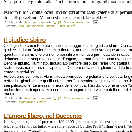
Si sa pure che gli aiuti alla Turchia non vano ai migranti quanto al me
esercito turchi, onlus locali, rivenditori autorizzati (catene di superma
della disperazione. Ma non si dice, che notizia sarebbe?
Pubblicato da
Giuseppe Leuzzi
alle
13:13
Nessun commento:
Etichette:
Affari
,
Informazione
,
Ombre
,
Si dice in città
Il giudice sbirro
C’è il giudice che interpreta e applica la legge, e c’è il giudice sbirro. Qual
giudice. Il dottor Davigo in senso figurato, non essendo stato questurino, 
questurini e sbirri, che ora non è possibile e non usa più – quando in caserm
definisce per le simpatie politiche d’origine, ma non è necessario rivangarl
Benché ripulito, illuminato, inquadrato sempre bello, per farne uno statista,
stato rassicurante, anzi. E appena il “Corriere della sera” gliene ha dato lo sp
come un pedalino”.
Furbo come sempre. A Floris aveva premesso: la politica è la politica, la gi
beffardo i giorni fasti e quelli nefasti, per “sospendere la giustizia”. La molt
semplificazione. La messa in mora della politica. Rapido, o come si dice “ta
probabilmente di ogni tv. Ma non c’era bisogno del servilismo della rete di C
italiani.
Pubblicato da
Giuseppe Leuzzi
alle
13:12
Nessun commento:
Etichette:
Informazione
,
Ombre
L’amore libero, nel Duecento
Un “segretario galante” precoce, 1190-1195, per la corrispondenza e per il colloqui
lei, benché in forbito latino – ma sulle tracce di Ovidio. Per il “prima” e per il
fraseologia dai “Salmi” e altre parti della Bibbia e dai Vangeli, decreta aperto 