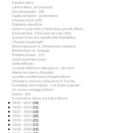
Il giudice sbirro
L’amore libero, nel Duecento
Secondi pensieri - 259
Il giallo del niente - postmoderno
Il mondo com'è (258)
Stupidario classifiche
L’islam si vuole forte e minaccioso, perché offend...
A Sud del Sud - il Sud visto da sotto (283)
Quando Torino era capitale della Repubblica
L'Europa al guinzaglio
Merkel appeaser vs. Böhmermann dantesco
Böhmermann vs. Erdogan
Problemi di base - 273
L’islam presenta il conto
I limiti dell’Opec
La verità dell’amore nella guerra – dei sessi
Atlante non piace a Bruxelles
La politica mediterranea di Angela Merkel
L’Europa in soccorso al fascismo in Turchia
Il complotto del computer – o la brutta copia del ...
Un costoso omaggio a Renzi
Letture - 254
Il comunismo rideva, ma solo a Mosca
►
04/10 - 04/17
(19)
►
04/03 - 04/10
(21)
►
03/27 - 04/03
(14)
►
03/20 - 03/27
(20)
►
03/13 - 03/20
(21)
►
03/06 - 03/13
(17)
►
02/28 - 03/06
(22)