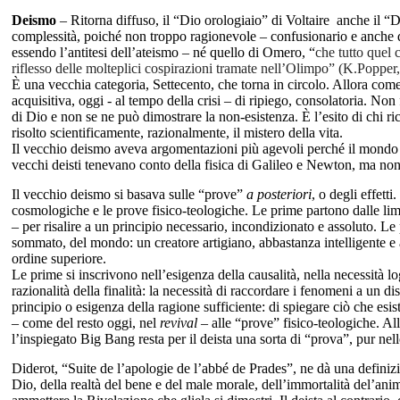
Deismo
– Ritorna diffuso, il “Dio orologiaio” di Voltaire anche il 
complessità, poiché non troppo ragionevole – confusionario e anche d
essendo l’antitesi dell’ateismo – né quello di Omero, “
che tutto quel 
riflesso delle molteplici cospirazioni tramate nell’Olimpo” (K.Popper
È una vecchia categoria, Settecento, che torna in circolo. Allora come
acquisitiva, oggi - al tempo della crisi – di ripiego, consolatoria. Non
di Dio e non se ne può dimostrare la non-esistenza. È l’esito di chi r
risolto scientificamente, razionalmente, il mistero della vita.
Il vecchio deismo aveva argomentazioni più agevoli perché il mondo 
vecchi deisti tenevano conto della fisica di Galileo e Newton, ma non
Il vecchio deismo si basava sulle “prove”
a posteriori
, o degli effett
cosmologiche e le prove fisico-teologiche. Le prime partono dalle li
– per risalire a un principio necessario, incondizionato e assoluto. Le 
sommato, del mondo: un creatore artigiano, abbastanza intelligente 
ordine superiore.
Le prime si inscrivono nell’esigenza della causalità, nella necessità lo
razionalità della finalità: la necessità di raccordare i fenomeni a un 
principio o esigenza della ragione sufficiente: di spiegare ciò che esi
– come del resto oggi, nel
revival
– alle “prove” fisico-teologiche. Al
l’inspiegato Big Bang resta per il deista una sorta di “prova”, pur nell
Diderot, “Suite de l’apologie de l’abbé de Prades”, ne dà una definizion
Dio, della realtà del bene e del male morale, dell’immortalità del’an