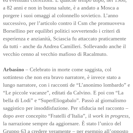
a 82 anni e non in buona salute, è a andato a Mosca a
porgere i suoi omaggi al colonnello sovietico. L’anno
successivo, per l’articolo contro il Csm che promuoveva
Borsellino per equilibri politici sovvertendo i criteri di
esperienza e anzianità, Sciascia fu attaccato praticamente
da tutti - anche da Andrea Camilleri. Sollevando anche il
vecchio cenno al vecchio mafioso di Racalmuto.
Arbasino
– Celebrato in morte come saggista, col
sottinteso che non era bravo narratore, è invece stato a
lungo narratore, con i racconti de “L’anonimo lombardo” e
“Le piccole vacanze”, editati da Calvino. E poi con “La
bella di Lodi” e “SuperEliogabalo”. Passò al giornalismo
saggistico per insoddisfazione. Per sfiducia nel racconto –
dopo aver concepito “Fratelli d’Italia”, il
work in progress
,
la narrazione sempre da aggiornare. È stato l’unico del
Gruppo 63 a credere veramente – per esempio all’opposto