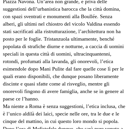
Piazza Navona. Un’area non grande, e priva delle
suggestioni dell’urbanistica barocca che la città domina,
con spazi sventrati e monumenti alla Boullée. Senza
alberi, gli ultimi nel chiostro del vicolo Valdina essendo
stati sacrificati alla ristrutturazione, l’architettura non ha
posto per le foglie. Tristanzuola ultimamente, benché
popolata di strafiche diurne e notturne, a caccia di uomini
speciali in questa città di uomini, ultracinquantenni,
rotondi, profumati alla lavanda, gli onorevoli, l’etica
esimendole dopo Mani Pulite dal fare quelle cose lì per le
quali erano disponibili, che dunque posano liberamente
discinte e quasi sfatte come al risveglio, mentre gli
onorevoli fingono di avere famiglia, anche se in genere al
paese ce l’hanno.
Ma niente a Roma è senza suggestioni, l’etica inclusa, che
è l’unico aldilà dei laici, specie nelle ore, tra le due e le
cinque del mattino, in cui questo loro mondo si popola.
Dopo l’ora di Mefistofele dunque, che sarà pure venuto a