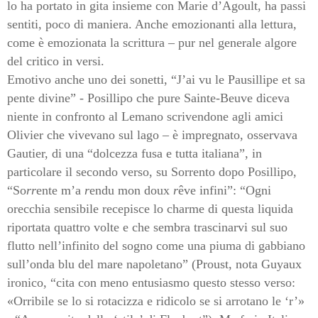
lo ha portato in gita insieme con Marie d’Agoult, ha passi
sentiti, poco di maniera. Anche emozionanti alla lettura,
come è emozionata la scrittura – pur nel generale algore
del critico in versi.
Emotivo anche uno dei sonetti, “J’ai vu le Pausillipe et sa
pente divine” - Posillipo che pure Sainte-Beuve diceva
niente in confronto al Lemano scrivendone agli amici
Olivier che vivevano sul lago – è impregnato, osservava
Gautier, di una “dolcezza fusa e tutta italiana”, in
particolare il secondo verso, su Sorrento dopo Posillipo,
“So
rr
ente m’a
r
endu mon doux
r
êve infini”: “Ogni
orecchia sensibile recepisce lo charme di questa liquida
riportata quattro volte e che sembra trascinarvi sul suo
flutto nell’infinito del sogno come una piuma di gabbiano
sull’onda blu del mare napoletano” (Proust, nota Guyaux
ironico, “cita con meno entusiasmo questo stesso verso:
«Orribile se lo si rotacizza e ridicolo se si arrotano le ‘r’»