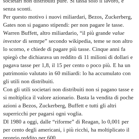
societari non distribuiti pure. Si tassa solo il lavoro, e
senza sconti.
Per questo motivo i nuovi miliardari, Bezos, Zuckerberg,
Gates non si pagano stipendi: per non pagare le tasse.
Warren Buffett, altro miliardario, “il più grande
value
investor
di semrpe” secondo wikipedia, teme se non altro
lo scorno, e chiede di pagare più tasse. Cinque anni fa
spiegò che dichiarava un reddito di 11 milioni di dollari e
pagava tasse per 1,8, il 15 per cento o poco più. E ha un
patrimonio valutato in 60 miliardi: lo ha accumulato con
gli utili non distribuiti.
Con gli utili societari non distribuiti non si pagano tasse e
si moltiplica il valore azionario. Basta la vendita di poche
azioni a Bezos, Zuckerberg, Buffett e tutti gli altri
superricchi per pagarsi ogni voglia.
Dl 1980 a oggi, dalle “riforme” di Reagan, lo 0,001 per
per cento degli americani, i più ricchi, ha moltiplicato il
proprio reddito per 600.