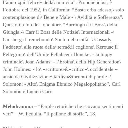
l’anno «più felice» della\ mia vita”. Proponendosi, è
l’ottobre del 1952, in California: “Basta erba adesso,\ solo
contemplazione di\ Bene e Male - \ Avidità e Sofferenza”.
Questo il club dei fondatori: “Burrough è il Boss\ della
Giungla -\ Carr il Boss delle Notizie\ Internazionali -\
Ginsberg il tremebondo\ Santo della città -\ Cassady
l’addetto\ alla ruota della\ terra&il coglione\ Kerouac il
Pellegrino\ dell’Umile Fellaheen\ Huncke: - la hippy
criminale\ Joan Adams: - l’Eroina\ della Hip Generation\
John Holmes: - lo\ «scrittore»&«critico»\ occidentale –
ansie da Civilizzazione\ tardiva&torrenti di parole -\
Solomon: - Alto\ Enigma Ebraico Megalopolitano”. Carl
Solomon e Lucien Carr.
Melodramma
– “Parole retoriche che scovano sentimenti
veri” – W. Pedullà, “Il pallone di stoffa”, 18.