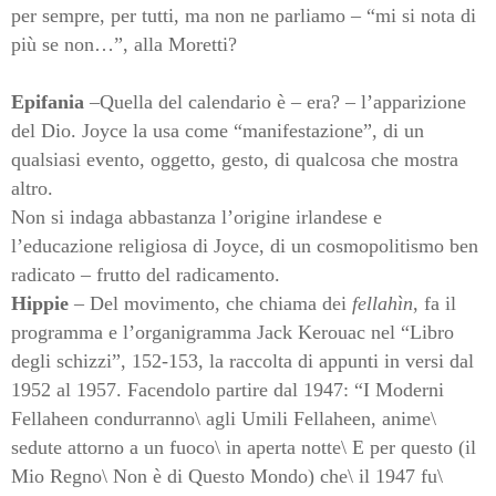
per sempre, per tutti, ma non ne parliamo – “mi si nota di
più se non…”, alla Moretti?
Epifania
–Quella del calendario è – era? – l’apparizione
del Dio. Joyce la usa come “manifestazione”, di un
qualsiasi evento, oggetto, gesto, di qualcosa che mostra
altro.
Non si indaga abbastanza l’origine irlandese e
l’educazione religiosa di Joyce, di un cosmopolitismo ben
radicato – frutto del radicamento.
Hippie
– Del movimento, che chiama dei
fellahìn
, fa il
programma e l’organigramma Jack Kerouac nel “Libro
degli schizzi”, 152-153, la raccolta di appunti in versi dal
1952 al 1957. Facendolo partire dal 1947: “I Moderni
Fellaheen condurranno\ agli Umili Fellaheen, anime\
sedute attorno a un fuoco\ in aperta notte\ E per questo (il
Mio Regno\ Non è di Questo Mondo) che\ il 1947 fu\