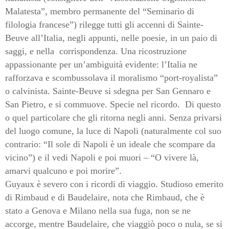
Malatesta”, membro permanente del “Seminario di
filologia francese”) rilegge tutti gli accenni di Sainte-
Beuve all’Italia, negli appunti, nelle poesie, in un paio di
saggi, e nella
corrispondenza. Una ricostruzione
appassionante per un’ambiguità evidente: l’Italia ne
rafforzava e scombussolava il moralismo “port-royalista”
o calvinista. Sainte-Beuve si sdegna per San Gennaro e
San Pietro, e si commuove. Specie nel ricordo.
Di questo
o quel particolare che gli ritorna negli anni. Senza privarsi
del luogo comune, la luce di Napoli (naturalmente col suo
contrario: “Il sole di Napoli è un ideale che scompare da
vicino”) e il vedi Napoli e poi muori – “O vivere là,
amarvi qualcuno e poi morire”.
Guyaux è severo con i ricordi di viaggio. Studioso emerito
di Rimbaud e di Baudelaire, nota che Rimbaud, che è
stato a Genova e Milano nella sua fuga, non se ne
accorge, mentre Baudelaire, che viaggiò poco o nula, se si