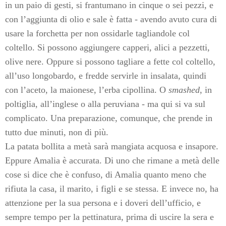
in un paio di gesti, si frantumano in cinque o sei pezzi, e
con l’aggiunta di olio e sale è fatta - avendo avuto cura di
usare la forchetta per non ossidarle tagliandole col
coltello. Si possono aggiungere capperi, alici a pezzetti,
olive nere. Oppure si possono tagliare a fette col coltello,
all’uso longobardo, e fredde servirle in insalata, quindi
con l’aceto, la maionese, l’erba cipollina. O
smashed
, in
poltiglia, all’inglese o alla peruviana - ma qui si va sul
complicato. Una preparazione, comunque, che prende in
tutto due minuti, non di più.
La patata bollita a metà sarà mangiata acquosa e insapore.
Eppure Amalia è accurata. Di uno che rimane a metà delle
cose si dice che è confuso, di Amalia quanto meno che
rifiuta la casa, il marito, i figli e se stessa. E invece no, ha
attenzione per la sua persona e i doveri dell’ufficio, e
sempre tempo per la pettinatura, prima di uscire la sera e