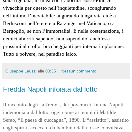
stata rigettata, in linea con l’aborrita Bossi-Fini. Si
vivacchia per questo nell’inquietudine, scongiurando
nell’intimo l’inevitabile: augurando lunga vita cioè a
Berlusconi nell’etere e a Ratzinger nel Vaticano, o a
Bergoglio, se non l’immortalità. E nella costernazione, i
nemici aborriti sapendo, non sapendolo, anch’essi
prossimi al crollo, boccheggianti per interna implosione.
Tutto è polvere, nel paradiso laico.
Giuseppe Leuzzi
alle
09:35
Nessun commento:
Fredda Napoli infoiata dal lotto
Il racconto degli “affreux”, dei poveracci. In una Napoli
indemoniata dal lotto, oggi come ai tempi di Matilde
Serao, “Il paese di cuccagna”, 1890. L’“assistito”, assistito
dagli spiriti, accecato da bambino dalla tosse convulsiva,