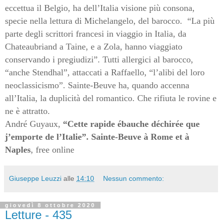
eccettua il Belgio, ha dell’Italia visione più consona,
specie nella lettura di Michelangelo, del barocco.
“La più
parte degli scrittori francesi in viaggio in Italia, da
Chateaubriand a Taine, e a Zola, hanno viaggiato
conservando i pregiudizi”. Tutti allergici al barocco,
“anche Stendhal”, attaccati a Raffaello, “l’alibi del loro
neoclassicismo”. Sainte-Beuve ha, quando accenna
all’Italia, la duplicità del romantico. Che rifiuta le rovine e
ne è attratto.
André Guyaux,
“Cette rapide ébauche déchirée que
j’emporte de l’Italie”. Sainte-Beuve à Rome et à
Naples
, free online
Giuseppe Leuzzi
alle
14:10
Nessun commento:
giovedì 8 ottobre 2020
Letture - 435