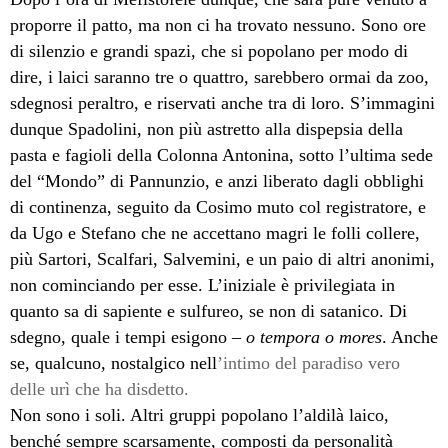
proporre il patto, ma non ci ha trovato nessuno. Sono ore
di silenzio e grandi spazi, che si popolano per modo di
dire, i laici saranno tre o quattro, sarebbero ormai da zoo,
sdegnosi peraltro, e riservati anche tra di loro. S’immagini
dunque Spadolini, non più astretto alla dispepsia della
pasta e fagioli della Colonna Antonina, sotto l’ultima sede
del “Mondo” di Pannunzio, e anzi liberato dagli obblighi
di continenza, seguito da Cosimo muto col registratore, e
da Ugo e Stefano che ne accettano magri le folli collere,
più Sartori, Scalfari, Salvemini, e un paio di altri anonimi,
non cominciando per esse. L’iniziale è privilegiata in
quanto sa di sapiente e sulfureo, se non di satanico. Di
sdegno, quale i tempi esigono –
o tempora o mores
. Anche
se, qualcuno, nostalgico nell
’intimo
del paradiso vero
delle urì che ha disdetto.
Non sono i soli. Altri gruppi popolano l’aldilà laico,
benché sempre scarsamente, composti da personalità