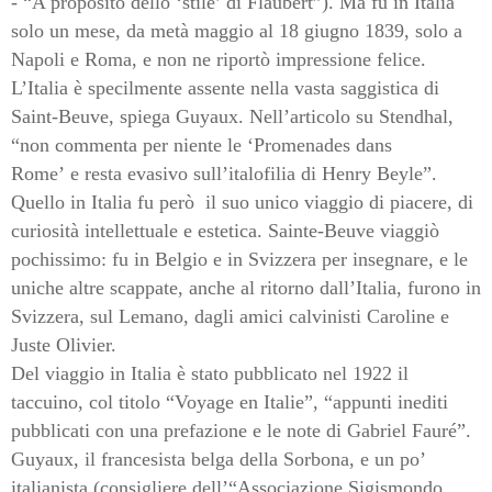
- “A proposito dello ‘stile’ di Flaubert”). Ma fu in Italia
solo un mese, da metà maggio al 18 giugno 1839, solo a
Napoli e Roma, e non ne riportò impressione felice.
L’Italia è specilmente assente nella vasta saggistica di
Saint-Beuve, spiega Guyaux. Nell’articolo su Stendhal,
“non commenta per niente le ‘Promenades dans
Rome’
e resta evasivo sull’italofilia di Henry Beyle”.
Quello in Italia fu però
il suo unico viaggio di piacere, di
curiosità intellettuale e estetica. Sainte-Beuve viaggiò
pochissimo: fu in Belgio e in Svizzera per insegnare, e le
uniche altre scappate, anche al ritorno dall’Italia, furono in
Svizzera, sul Lemano, dagli amici calvinisti Caroline e
Juste Olivier.
Del viaggio in Italia è stato pubblicato nel 1922 il
taccuino, col titolo “Voyage en Italie”, “appunti inediti
pubblicati con una prefazione e le note di Gabriel Fauré”.
Guyaux, il francesista belga della Sorbona, e un po’
italianista (consigliere dell’“Associazione Sigismondo