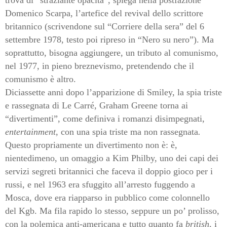
Domenico Scarpa, l’artefice del revival dello scrittore
britannico (scrivendone sul “Corriere della sera” del 6
settembre 1978, testo poi ripreso in “Nero su nero”). Ma
soprattutto, bisogna aggiungere, un tributo al comunismo,
nel 1977, in pieno breznevismo, pretendendo che il
comunismo è altro.
Diciassette anni dopo l’apparizione di Smiley, la spia triste
e rassegnata di Le Carré, Graham Greene torna ai
“divertimenti”, come definiva i romanzi disimpegnati,
entertainment
, con una spia triste ma non rassegnata
.
Questo propriamente un divertimento non è: è,
nientedimeno, un omaggio a Kim Philby, uno dei capi dei
servizi segreti britannici che faceva il doppio gioco per i
russi, e nel 1963 era sfuggito all’arresto fuggendo a
Mosca, dove era riapparso in pubblico come colonnello
del Kgb. Ma fila rapido lo stesso, seppure un po’ prolisso,
con la polemica anti-americana e tutto quanto fa
british
, i