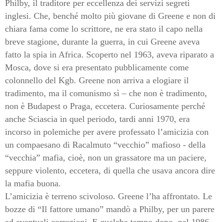
Philby, il traditore per eccellenza dei servizi segreti
inglesi. Che, benché molto più giovane di Greene e non di
chiara fama come lo scrittore, ne era stato il capo nella
breve stagione, durante la guerra, in cui Greene aveva
fatto la spia in Africa. Scoperto nel 1963, aveva riparato a
Mosca, dove si era presentato pubblicamente come
colonnello del Kgb. Greene non arriva a elogiare il
tradimento, ma il comunismo sì – che non è tradimento,
non è Budapest o Praga, eccetera. Curiosamente perché
anche Sciascia in quel periodo, tardi anni 1970, era
incorso in polemiche per avere professato l’amicizia con
un compaesano di Racalmuto “vecchio” mafioso - della
“vecchia” mafia, cioè, non un grassatore ma un paciere,
seppure violento, eccetera, di quella che usava ancora dire
la mafia buona.
L’amicizia è terreno scivoloso. Greene l’ha affrontato. Le
bozze di “Il fattore umano” mandò a Philby, per un parere
ed eventuali correzioni. E qualche tempo dopo, nel 1986,