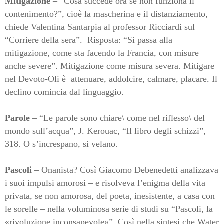
Mitigazione
– “Cosa succede ora se non funziona il
contenimento?”, cioè la mascherina e il distanziamento,
chiede Valentina Santarpia al professor Ricciardi sul
“Corriere della sera”.
Risposta: “Si passa alla
mitigazione, come sta facendo la Francia, con misure
anche severe”. Mitigazione come misura severa. Mitigare
nel Devoto-Oli è
attenuare, addolcire, calmare, placare
.
Il
declino comincia dal linguaggio.
Parole
– “Le parole sono chiare\ come nel riflesso\ del
mondo sull’acqua”, J. Kerouac, “Il libro degli schizzi”,
318. O s’increspano, si velano.
Pascoli
– Onanista? Così Giacomo Debenedetti analizzava
i suoi impulsi amorosi – e risolveva l’enigma della vita
privata, se non amorosa, del poeta, inesistente, a casa con
le sorelle – nella voluminosa serie di studi su “Pascoli, la
«rivoluzione inconsapevole»”. Così nella sintesi che Water