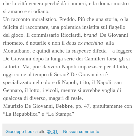
che la città venera perché dà i numeri, e la donna-mostro
si amano e si odiano.
Un racconto moralistico. Freddo. Più che una storia, o la
felicità di raccontare, una polemica insistita sul flagello
del gioco. Il commissario Ricciardi,
brand
De Giovanni
rinomato, è notarile e non il
deus ex machina
alla
Montalbano, e quindi anche la
suspense
difetta – a leggere
De Giovanni dopo la lunga serie dei Camilleri forse gli si
fa torto. Ma, poi: davvero Napoli impazzisce per il lotto,
oggi come al tempo di Serao? De Giovanni si è
specializzato nel colore di Napoli, trito, il Napoli, san
Gennaro, il lotto, i vicoli, mentre si avrebbe voglia di
qualcosa di diverso, magari di reale.
Maurizio De Giovanni,
Febbre
, pp. 47, gratuitamente con
“La Repubblica” e “La Stampa”
Giuseppe Leuzzi
alle
09:31
Nessun commento: