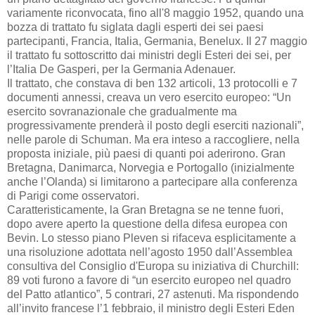
variamente riconvocata, fino all'8 maggio 1952, quando una
bozza di trattato fu siglata dagli esperti dei sei paesi
partecipanti, Francia, Italia, Germania, Benelux. Il 27 maggio
il trattato fu sottoscritto dai ministri degli Esteri dei sei, per
l’Italia De Gasperi, per la Germania Adenauer.
Il trattato, che constava di ben 132 articoli, 13 protocolli e 7
documenti annessi, creava un vero esercito europeo: “Un
esercito sovranazionale che gradualmente ma
progressivamente prenderà il posto degli eserciti nazionali”,
nelle parole di Schuman. Ma era inteso a raccogliere, nella
proposta iniziale, più paesi di quanti poi aderirono. Gran
Bretagna, Danimarca, Norvegia e Portogallo (inizialmente
anche l’Olanda) si limitarono a partecipare alla conferenza
di Parigi come osservatori.
Caratteristicamente, la Gran Bretagna se ne tenne fuori,
dopo avere aperto la questione della difesa europea con
Bevin. Lo stesso piano Pleven si rifaceva esplicitamente a
una risoluzione adottata nell’agosto 1950 dall’Assemblea
consultiva del Consiglio d'Europa su iniziativa di Churchill:
89 voti furono a favore di “un esercito europeo nel quadro
del Patto atlantico”, 5 contrari, 27 astenuti. Ma rispondendo
all’invito francese l’1 febbraio, il ministro degli Esteri Eden