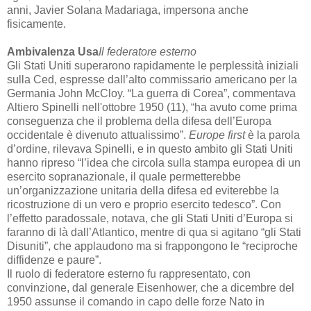
anni, Javier Solana Madariaga, impersona anche
fisicamente.
Ambivalenza Usa
Il federatore esterno
Gli Stati Uniti superarono rapidamente le perplessità iniziali
sulla Ced, espresse dall’alto commissario americano per la
Germania John McCloy. “La guerra di Corea”, commentava
Altiero Spinelli nell'ottobre 1950 (11), “ha avuto come prima
conseguenza che il problema della difesa dell’Europa
occidentale è divenuto attualissimo”.
Europe first
è la parola
d’ordine, rilevava Spinelli, e in questo ambito gli Stati Uniti
hanno ripreso “l’idea che circola sulla stampa europea di un
esercito sopranazionale, il quale permetterebbe
un’organizzazione unitaria della difesa ed eviterebbe la
ricostruzione di un vero e proprio esercito tedesco”. Con
l’effetto paradossale, notava, che gli Stati Uniti d’Europa si
faranno di là dall’Atlantico, mentre di qua si agitano “gli Stati
Disuniti”, che applaudono ma si frappongono le “reciproche
diffidenze e paure”.
Il ruolo di federatore esterno fu rappresentato, con
convinzione, dal generale Eisenhower, che a dicembre del
1950 assunse il comando in capo delle forze Nato in