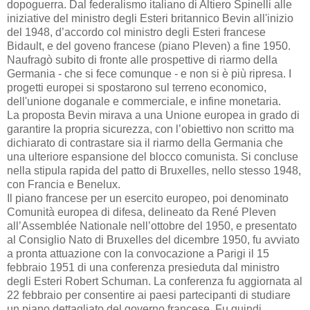
dopoguerra. Dal federalismo italiano di Altiero Spinelli alle
iniziative del ministro degli Esteri britannico Bevin all'inizio
del 1948, d’accordo col ministro degli Esteri francese
Bidault, e del goveno francese (piano Pleven) a fine 1950.
Naufragò subito di fronte alle prospettive di riarmo della
Germania - che si fece comunque - e non si è più ripresa. I
progetti europei si spostarono sul terreno economico,
dell'unione doganale e commerciale, e infine monetaria.
La proposta Bevin mirava a una Unione europea in grado di
garantire la propria sicurezza, con l’obiettivo non scritto ma
dichiarato di contrastare sia il riarmo della Germania che
una ulteriore espansione del blocco comunista. Si concluse
nella stipula rapida del patto di Bruxelles, nello stesso 1948,
con Francia e Benelux.
Il piano francese per un esercito europeo, poi denominato
Comunità europea di difesa, delineato da René Pleven
all’Assemblée Nationale nell’ottobre del 1950, e presentato
al Consiglio Nato di Bruxelles del dicembre 1950, fu avviato
a pronta attuazione con la convocazione a Parigi il 15
febbraio 1951 di una conferenza presieduta dal ministro
degli Esteri Robert Schuman. La conferenza fu aggiornata al
22 febbraio per consentire ai paesi partecipanti di studiare
un piano dettagliato del governo francese. Fu quindi