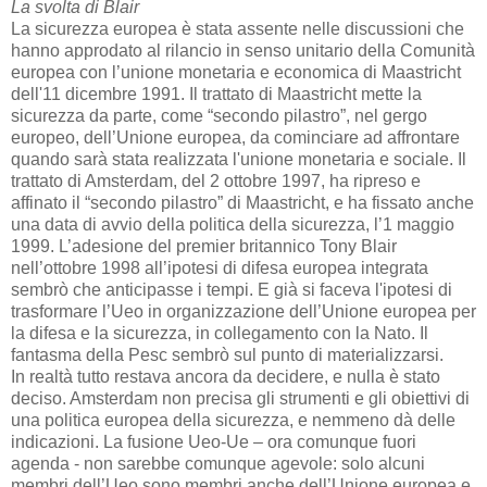
La svolta di Blair
La sicurezza europea è stata assente nelle discussioni che
hanno approdato al rilancio in senso unitario della Comunità
europea con l’unione monetaria e economica di Maastricht
dell'11 dicembre 1991. Il trattato di Maastricht mette la
sicurezza da parte, come “secondo pilastro”, nel gergo
europeo, dell’Unione europea, da cominciare ad affrontare
quando sarà stata realizzata l'unione monetaria e sociale. Il
trattato di Amsterdam, del 2 ottobre 1997, ha ripreso e
affinato il “secondo pilastro” di Maastricht, e ha fissato anche
una data di avvio della politica della sicurezza, l’1 maggio
1999. L’adesione del premier britannico Tony Blair
nell’ottobre 1998 all’ipotesi di difesa europea integrata
sembrò che anticipasse i tempi. E già si faceva l'ipotesi di
trasformare l’Ueo in organizzazione dell’Unione europea per
la difesa e la sicurezza, in collegamento con la Nato. Il
fantasma della Pesc sembrò sul punto di materializzarsi.
In realtà tutto restava ancora da decidere, e nulla è stato
deciso. Amsterdam non precisa gli strumenti e gli obiettivi di
una politica europea della sicurezza, e nemmeno dà delle
indicazioni. La fusione Ueo-Ue – ora comunque fuori
agenda - non sarebbe comunque agevole: solo alcuni
membri dell’Ueo sono membri anche dell’Unione europea e