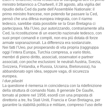
ministro britannico a Chartwell, il 28 agosto, alla vigilia del
ripudio della Ced da parte dell'Assemblée Nationale: il
primo ministro francese, non potendo far passare la Ced,
pensò che una difesa europea integrata, con il riarmo
tedesco, sarebbe stata possibile se la Gran Bretagna ci
partecipava. Ma l’Ueo, pur autorizzando, contrariamente alla
Ced, la ricostituzione di un esercito nazionale tedesco, con
suoi propri comandi e compiti, non era più dotata di forze
armate sopranazionali. La differenza era sostanziale.
Nei fatti l’Ueo, pur prosperando di vita propria (raggruppa
oggi l’intera Europa, Turchia compresa, a vario titolo,
membri di pieno diritto, associati, osservatori e partner
associati, con poche esclusioni: le neutrali Austria, Svezia,
Svizzera, Finlandia, e Russia, Ucraina, Bielorussia), ha
abbandonato ogni idea, seppure vaga, di sicurezza
europea.
I due pilastri
La questione è riemersa in coincidenza con la ridefinizione
della struttura di comando Nato. Il generale De Gaulle,
tornato al potere nel 1958, esordì con una proposta di
direttorio a tre, fra Stati Uniti, Francia e Gran Bretagna, per
garantire la stabilità politica e militare, compreso l’uso delle