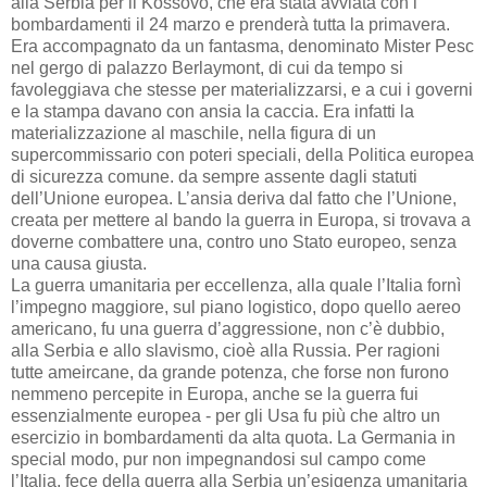
alla Serbia per il Kossovo, che era stata avviata con i
bombardamenti il 24 marzo e prenderà tutta la primavera.
Era accompagnato da un fantasma, denominato Mister Pesc
nel gergo di palazzo Berlaymont, di cui da tempo si
favoleggiava che stesse per materializzarsi, e a cui i governi
e la stampa davano con ansia la caccia. Era infatti la
materializzazione al maschile, nella figura di un
supercommissario con poteri speciali, della Politica europea
di sicurezza comune. da sempre assente dagli statuti
dell’Unione europea. L’ansia deriva dal fatto che l’Unione,
creata per mettere al bando la guerra in Europa, si trovava a
doverne combattere una, contro uno Stato europeo, senza
una causa giusta.
La guerra umanitaria per eccellenza, alla quale l’Italia fornì
l’impegno maggiore, sul piano logistico, dopo quello aereo
americano, fu una guerra d’aggressione, non c’è dubbio,
alla Serbia e allo slavismo, cioè alla Russia. Per ragioni
tutte ameircane, da grande potenza, che forse non furono
nemmeno percepite in Europa, anche se la guerra fui
essenzialmente europea - per gli Usa fu più che altro un
esercizio in bombardamenti da alta quota. La Germania in
special modo, pur non impegnandosi sul campo come
l’Italia, fece della guerra alla Serbia un’esigenza umanitaria