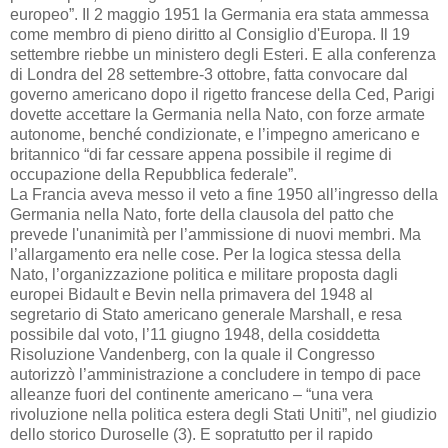
europeo”. Il 2 maggio 1951 la Germania era stata ammessa
come membro di pieno diritto al Consiglio d'Europa. Il 19
settembre riebbe un ministero degli Esteri. E alla conferenza
di Londra del 28 settembre-3 ottobre, fatta convocare dal
governo americano dopo il rigetto francese della Ced, Parigi
dovette accettare la Germania nella Nato, con forze armate
autonome, benché condizionate, e l’impegno americano e
britannico “di far cessare appena possibile il regime di
occupazione della Repubblica federale”.
La Francia aveva messo il veto a fine 1950 all’ingresso della
Germania nella Nato, forte della clausola del patto che
prevede l'unanimità per l’ammissione di nuovi membri. Ma
l’allargamento era nelle cose. Per la logica stessa della
Nato, l’organizzazione politica e militare proposta dagli
europei Bidault e Bevin nella primavera del 1948 al
segretario di Stato americano generale Marshall, e resa
possibile dal voto, l’11 giugno 1948, della cosiddetta
Risoluzione Vandenberg, con la quale il Congresso
autorizzò l’amministrazione a concludere in tempo di pace
alleanze fuori del continente americano – “una vera
rivoluzione nella politica estera degli Stati Uniti”, nel giudizio
dello storico Duroselle (3). E sopratutto per il rapido