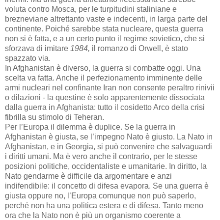
voluta contro Mosca, per le turpitudini staliniane e
brezneviane altrettanto vaste e indecenti, in larga parte del
continente. Poiché sarebbe stata nucleare, questa guerra
non si è fatta, e a un certo punto il regime sovietico, che si
sforzava di imitare
1984,
il romanzo di Orwell, è stato
spazzato via.
In Afghanistan è diverso, la guerra si combatte oggi. Una
scelta va fatta. Anche il perfezionamento imminente delle
armi nucleari nel confinante Iran non consente peraltro rinivii
o dilazioni - la questine è solo apparentemente dissociata
dalla guerra in Afghanista: tutto il cosidetto Arco della crisi
fibrilla su stimolo di Teheran.
Per l’Europa il dilemma è duplice. Se la guerra in
Afghanistan è giusta, se l’impegno Nato è giusto. La Nato in
Afghanistan, e in Georgia, si può convenire che salvaguardi
i diritti umani. Ma è vero anche il contrario, per le stesse
posizioni politiche, occidentaliste e umanitarie. In diritto, la
Nato gendarme è difficile da argomentare e anzi
indifendibile: il concetto di difesa evapora. Se una guerra è
giusta oppure no, l’Europa comunque non può saperlo,
perché non ha una politica estera e di difesa. Tanto meno
ora che la Nato non è più un organismo coerente a