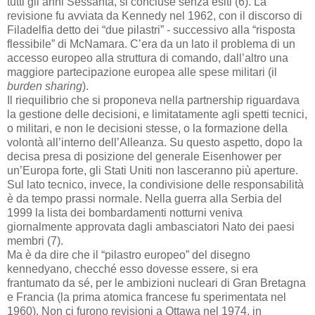
tutti gli anni Sessanta, si concluse senza esiti (6). La
revisione fu avviata da Kennedy nel 1962, con il discorso di
Filadelfia detto dei “due pilastri” - successivo alla “risposta
flessibile” di McNamara. C’era da un lato il problema di un
accesso europeo alla struttura di comando, dall’altro una
maggiore partecipazione europea alle spese militari (il
burden sharing
).
Il riequilibrio che si proponeva nella partnership riguardava
la gestione delle decisioni, e limitatamente agli spetti tecnici,
o militari, e non le decisioni stesse, o la formazione della
volontà all’interno dell’Alleanza. Su questo aspetto, dopo la
decisa presa di posizione del generale Eisenhower per
un’Europa forte, gli Stati Uniti non lasceranno più aperture.
Sul lato tecnico, invece, la condivisione delle responsabilità
è da tempo prassi normale. Nella guerra alla Serbia del
1999 la lista dei bombardamenti notturni veniva
giornalmente approvata dagli ambasciatori Nato dei paesi
membri (7).
Ma è da dire che il “pilastro europeo” del disegno
kennedyano, checché esso dovesse essere, si era
frantumato da sé, per le ambizioni nucleari di Gran Bretagna
e Francia (la prima atomica francese fu sperimentata nel
1960). Non ci furono revisioni a Ottawa nel 1974, in