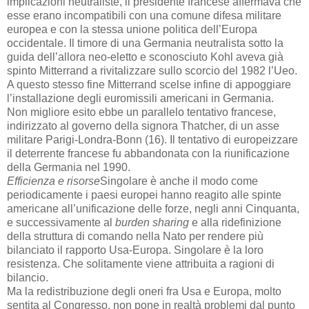
implicazioni neutraliste, il presidente francese affermava che
esse erano incompatibili con una comune difesa militare
europea e con la stessa unione politica dell’Europa
occidentale. Il timore di una Germania neutralista sotto la
guida dell’allora neo-eletto e sconosciuto Kohl aveva già
spinto Mitterrand a rivitalizzare sullo scorcio del 1982 l’Ueo.
A questo stesso fine Mitterrand scelse infine di appoggiare
l’installazione degli euromissili americani in Germania.
Non migliore esito ebbe un parallelo tentativo francese,
indirizzato al governo della signora Thatcher, di un asse
militare Parigi-Londra-Bonn (16). Il tentativo di europeizzare
il deterrente francese fu abbandonata con la riunificazione
della Germania nel 1990.
Efficienza e risorse
Singolare è anche il modo come
periodicamente i paesi europei hanno reagito alle spinte
americane all’unificazione delle forze, negli anni Cinquanta,
e successivamente al
burden sharing
e alla ridefinizione
della struttura di comando nella Nato per rendere più
bilanciato il rapporto Usa-Europa. Singolare è la loro
resistenza. Che solitamente viene attribuita a ragioni di
bilancio.
Ma la redistribuzione degli oneri fra Usa e Europa, molto
sentita al Congresso, non pone in realtà problemi dal punto