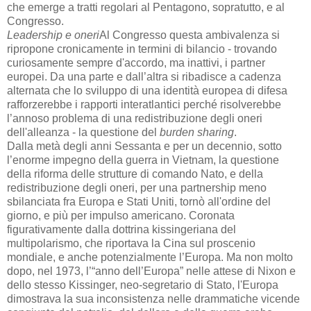
che emerge a tratti regolari al Pentagono, sopratutto, e al
Congresso.
Leadership e oneri
Al Congresso questa ambivalenza si
ripropone cronicamente in termini di bilancio - trovando
curiosamente sempre d'accordo, ma inattivi, i partner
europei. Da una parte e dall’altra si ribadisce a cadenza
alternata che lo sviluppo di una identità europea di difesa
rafforzerebbe i rapporti interatlantici perché risolverebbe
l’annoso problema di una redistribuzione degli oneri
dell'alleanza - la questione del
burden sharing
.
Dalla metà degli anni Sessanta e per un decennio, sotto
l’enorme impegno della guerra in Vietnam, la questione
della riforma delle strutture di comando Nato, e della
redistribuzione degli oneri, per una partnership meno
sbilanciata fra Europa e Stati Uniti, tornò all'ordine del
giorno, e più per impulso americano. Coronata
figurativamente dalla dottrina kissingeriana del
multipolarismo, che riportava la Cina sul proscenio
mondiale, e anche potenzialmente l’Europa. Ma non molto
dopo, nel 1973, l’“anno dell’Europa” nelle attese di Nixon e
dello stesso Kissinger, neo-segretario di Stato, l'Europa
dimostrava la sua inconsistenza nelle drammatiche vicende