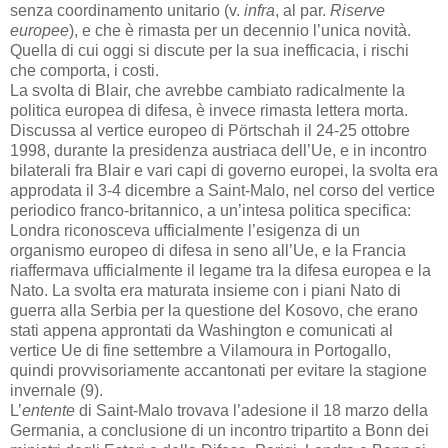
senza coordinamento unitario (v.
infra
, al par.
Riserve
europee
), e che è rimasta per un decennio l’unica novità.
Quella di cui oggi si discute per la sua inefficacia, i rischi
che comporta, i costi.
La svolta di Blair, che avrebbe cambiato radicalmente la
politica europea di difesa, è invece rimasta lettera morta.
Discussa al vertice europeo di Pörtschah il 24-25 ottobre
1998, durante la presidenza austriaca dell’Ue, e in incontro
bilaterali fra Blair e vari capi di governo europei, la svolta era
approdata il 3-4 dicembre a Saint-Malo, nel corso del vertice
periodico franco-britannico, a un’intesa politica specifica:
Londra riconosceva ufficialmente l’esigenza di un
organismo europeo di difesa in seno all’Ue, e la Francia
riaffermava ufficialmente il legame tra la difesa europea e la
Nato. La svolta era maturata insieme con i piani Nato di
guerra alla Serbia per la questione del Kosovo, che erano
stati appena approntati da Washington e comunicati al
vertice Ue di fine settembre a Vilamoura in Portogallo,
quindi provvisoriamente accantonati per evitare la stagione
invernale (9).
L’
entente
di Saint-Malo trovava l’adesione il 18 marzo della
Germania, a conclusione di un incontro tripartito a Bonn dei