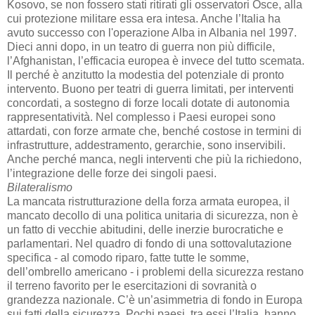
Kosovo, se non fossero stati ritirati gli osservatori Osce, alla
cui protezione militare essa era intesa. Anche l’Italia ha
avuto successo con l'operazione Alba in Albania nel 1997.
Dieci anni dopo, in un teatro di guerra non più difficile,
l’Afghanistan, l’efficacia europea è invece del tutto scemata.
Il perché è anzitutto la modestia del potenziale di pronto
intervento. Buono per teatri di guerra limitati, per interventi
concordati, a sostegno di forze locali dotate di autonomia
rappresentatività. Nel complesso i Paesi europei sono
attardati, con forze armate che, benché costose in termini di
infrastrutture, addestramento, gerarchie, sono inservibili.
Anche perché manca, negli interventi che più la richiedono,
l’integrazione delle forze dei singoli paesi.
Bilateralismo
La mancata ristrutturazione della forza armata europea, il
mancato decollo di una politica unitaria di sicurezza, non è
un fatto di vecchie abitudini, delle inerzie burocratiche e
parlamentari. Nel quadro di fondo di una sottovalutazione
specifica - al comodo riparo, fatte tutte le somme,
dell’ombrello americano - i problemi della sicurezza restano
il terreno favorito per le esercitazioni di sovranità o
grandezza nazionale. C’è un’asimmetria di fondo in Europa
sui fatti della sicurezza. Pochi paesi, tra essi l’Italia, hanno