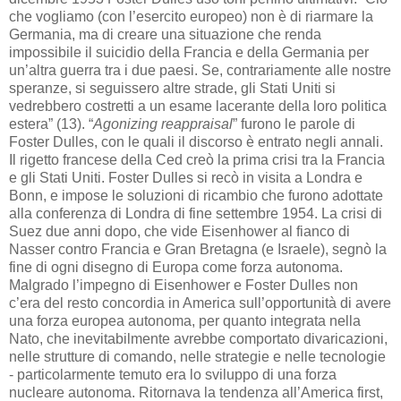
che vogliamo (con l’esercito europeo) non è di riarmare la
Germania, ma di creare una situazione che renda
impossibile il suicidio della Francia e della Germania per
un’altra guerra tra i due paesi. Se, contrariamente alle nostre
speranze, si seguissero altre strade, gli Stati Uniti si
vedrebbero costretti a un esame lacerante della loro politica
estera” (13). “
Agonizing reappraisal
” furono le parole di
Foster Dulles, con le quali il discorso è entrato negli annali.
Il rigetto francese della Ced creò la prima crisi tra la Francia
e gli Stati Uniti. Foster Dulles si recò in visita a Londra e
Bonn, e impose le soluzioni di ricambio che furono adottate
alla conferenza di Londra di fine settembre 1954. La crisi di
Suez due anni dopo, che vide Eisenhower al fianco di
Nasser contro Francia e Gran Bretagna (e Israele), segnò la
fine di ogni disegno di Europa come forza autonoma.
Malgrado l’impegno di Eisenhower e Foster Dulles non
c’era del resto concordia in America sull’opportunità di avere
una forza europea autonoma, per quanto integrata nella
Nato, che inevitabilmente avrebbe comportato divaricazioni,
nelle strutture di comando, nelle strategie e nelle tecnologie
- particolarmente temuto era lo sviluppo di una forza
nucleare autonoma. Ritornava la tendenza all’America first,