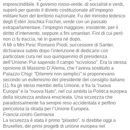
imprescindibile. Il governo rosso-verde, di socialisti e verdi,
superò per questo il divieto costituzionale all’impegno
militare fuori del territorio nazionale. Fu del ministro tedesco
degli Esteri Joschka Fischer, verde con un passato
extraparlamentare, l’impegno maggiore, insistente, per il
diritto d’intervento, seppure a fini umanitari. Fini di cui però
non ci fu traccia, né in guerra né dopo.
A Mr o Mrs Pesc Romano Prodi, successore di Santer,
dichiarava subito dopo l’intenzione di dedicarsi con
particolare cura nel suo quinquennio di presidenza
dell’Unione. Pur sapendo il campo “scivoloso”. Era la stessa
opinione di Massimo D’Alema, che l’aveva sostituito a
Palazzo Chigi: “Dilemmi non semplici” si proponevano
secondo un eufemismo del presidente del consiglio italiano
(1), fra gli stessi membri della Unione, e fra la “nuova
Europa” e la “nuova Nato”, nel cui ambito la Politica europea
della sicurezza andava enucleata. Una sicurezza che
paradossalmente ha sempre reso accidentata e perfino
pericolosa la strada per l’Unione Europea.
Francia contro Germania
La sicurezza è stata il primo “pilastro”, si direbbe oggi a
Bruxelles, dei primi progetti di unione europea nel