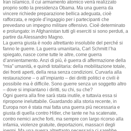
Iran islamico, il cui armamento atomico verrà realizzato
proprio sotto la presidenza Obama. Ma una guerra da
vincere richiede preparazione bellica adeguata, cioè
rafforzata, e regole d’ingaggio per i partecipanti che
prevedano un impegno militare offensivo. Cioè determinato
e prolungato: in Afghanistan tutti gli eserciti si sono perduti, a
partire da Alessandro Magno.
La guerra giusta è nodo altrettanto insolubile del perché si
fanno le guerre. La guerra umanitaria, Carl Schmitt l’ha
spiegato, nasce come tutte le altre, come guerra
d’annientamento. Anzi di più, è guerra di affermazione della
“mia” umanità, e quindi totalitaria: della mobilitazione totale,
dei fronti aperti, della resa senza condizioni. Curvarla alla
restaurazione – o all’impianto – dei diritti politici e civili è
possibile ma è difficile. Sono guerre senza un soggetto altro
– dove si impiantano i diritti, su chi, su che?
Ogni guerra alla fine sarà stata inutile, e tuttavia essa si
ripropone ineluttabile. Guardando alla storia recente, in
Europa non è stata mai fatta una guerra più necessaria e
giusta di quella contro Hitler, che tante ne ha scatenate,
contro nemici anche forti, ma sempre con largo ricorso alla
infamia, violenze gratuite, deportazioni, massacri degli
inermi. Ma una guerra altrettanto necessaria ci sarebbe