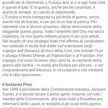
giustificato di riferimento. L’Europa dice si o ni agli Stati Uniti
e questo è tutto. E la guerra, anche per fini umanitari, è
quella di sempre: un calcolo di opportunità.
L’Europa si trova impegnata su più fronti di guerra, senza
averla mai dichiarata, e con più di un mal di pancia. Per
interventi che si dicono umanitari, ultima derivazione della
sfuggente guerra giusta. Sotto l’ombrello dell’Onu ma senza
copertura, se non quella militare propria e dei suoi alleati.
Nel quadro di una strategia Nato che afferma di condividere,
ma nutrendo in realtà forti dubbi sull’estensione degli
impegni dell’Alleanza all’Arco della Crisi, che include l’Iran
e allarga il Medio Oriente all’Afghanistan e al Pakistan. Per
impegni che essa ha preso dieci anni fa, al momento della
guerra alla Serbia – in realtà alla Russia per procura - e nel
cinquantenario dell’Alleanza. In circostanze e con modalità
che è utile ripercorrere.
Il fantasma Pesc
Nel 1999 il presidente della Commissione europea, Jacques
Santer, si è dovuto recare il primo aprile, insieme con tutti i
membri della Commissione, alla sede Nato a Bruxelles per
informarsi delle cause, le modalità e gli scopi della guerra