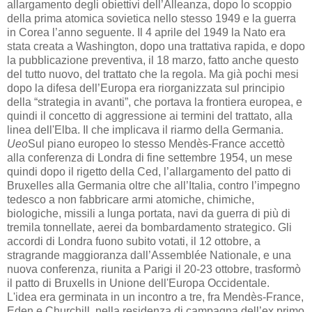
allargamento degli obiettivi dell’Alleanza, dopo lo scoppio
della prima atomica sovietica nello stesso 1949 e la guerra
in Corea l’anno seguente. Il 4 aprile del 1949 la Nato era
stata creata a Washington, dopo una trattativa rapida, e dopo
la pubblicazione preventiva, il 18 marzo, fatto anche questo
del tutto nuovo, del trattato che la regola. Ma già pochi mesi
dopo la difesa dell’Europa era riorganizzata sul principio
della “strategia in avanti”, che portava la frontiera europea, e
quindi il concetto di aggressione ai termini del trattato, alla
linea dell'Elba. Il che implicava il riarmo della Germania.
Ueo
Sul piano europeo lo stesso Mendès-France accettò
alla conferenza di Londra di fine settembre 1954, un mese
quindi dopo il rigetto della Ced, l’allargamento del patto di
Bruxelles alla Germania oltre che all’Italia, contro l’impegno
tedesco a non fabbricare armi atomiche, chimiche,
biologiche, missili a lunga portata, navi da guerra di più di
tremila tonnellate, aerei da bombardamento strategico. Gli
accordi di Londra fuono subito votati, il 12 ottobre, a
stragrande maggioranza dall’Assemblée Nationale, e una
nuova conferenza, riunita a Parigi il 20-23 ottobre, trasformò
il patto di Bruxells in Unione dell'Europa Occidentale.
L'idea era germinata in un incontro a tre, fra Mendès-France,
Eden e Churchill, nella residenza di campagna dell’ex primo