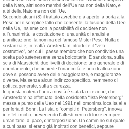
della Nato, altri sono membri dell’Ue ma non della Nato, e
altri della Nato ma non dell’Ue.
Secondo alcuni (8) il trattato avrebbe già aperto la porta alla
Pesc per il semplice fatto che consente: la fusione della Ueo
nella Ue, insieme con la possibilità di decidere non
all’unanimità, la costituzione di una unità di analisi e
pianificazione, la nomina del famoso Mister Pesc. Nulla di
sostanziale, in realtà. Amsterdam introduce il “veto
costruttivo”, per cui il paese membro che non condivide una
scelta può astenersene senza boicottarla. E sanziona, sulla
scia di Maastricht, due livelli di decisione: uno generale e di
orientamento, che richiede l'unanimità, e uno di attuazione
dove si possono avere delle maggioranze, e maggioranze
diverse. Ma senza alcun indirizzo specifico, nemmeno di
politica generale, sulla sicurezza.
In questa materia l’unica novità è stata la ricezione, che
Amsterdam ha effettuato, della cosiddetta “lista Petersberg”
messa a punto dalla Ueo nel 1991 nell’omonima località alla
periferia di Bonn. La lista, o “compiti di Petersberg”, innova
in effetti molto, prevedendo l’allestimento di forze europee
umanitarie, di pace, d’interposizione. Un cammino sul quale
alcuni paesi si erano già inoltrati con benefici, seppure