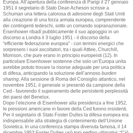
Europa. All’apertura della conferenza di Parigi il 27 gennaio
1951 il segretario di Stato Dean Acheson scrisse a
Schuman una lettera calorosa di adesione degli Stati Uniti
alla creazione di una forza armata europea, comprendente
dei contingenti tedeschi, sotto un comando sopranazionale.
Eisenhower ribadì pubblicamente il suo appoggio in un
discorso a Londra il 3 luglio 1951 - il discorso della
“efficiente federazione europea” - con termini energici che
sorpresero i suoi ascoltatori, tra i quali Attlee, Churchill,
Morrison, che pure erano in principio europeisti (12). In
particolare Eisenhower sostenne che solo un’Europa unita
avrebbe potuto trovare la risorse adeguate per una politica
di difesa, anticipando la soluzione dell’annoso
burden
sharing
. Alla sessione di Roma del Consiglio atlantico, nel
novembre 1951, il generale si presentò da campione della
Ced - favorendo il superamento delle persistenti perplessità
dei paesi del Benelux.
Dopo l’elezione di Eisenhower alla presidenza a fine 1952,
le pressioni americane in favore della Ced furono insistenti.
Per il segretario di Stato Foster Dulles la difesa europea era
indispensabile alla strategia di contenimento dell’Unione
Sovietica. In una conferenza stampa divenuta famosa, il 14
dicembre 1953 Foster Dulles usò toni perfino ultimativi: “Ciò