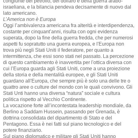
congiunte del petrolio, del dollaro e della guerra arabo-
israeliana, e la bilancia pendeva decisamente di nuovo dal
lato americano.
L’America non è Europa
Oggi l’ambivalenza americana fra alterità e interdipendenza,
costante per cinquant’anni, risulta con ogni evidenza
superata, dopo la fine della guerra fredda, che per numerosi
aspetti fu sopratutto una guerra europea, e l'Europa non
trova più negli Stati Uniti il federatore, per quanto a
intermittenza, che essi sono stati nel passato. La percezione
di questo cambiamento è inavvertita per l'ottica diversa con
cui l’Europa guarda agli Stati Uniti, come a una proiezione
della storia e della mentalità europee, e gli Stati Uniti
guardano all'Europa, che sempre più è solo una delle tre o
quattro aree o culture del mondo con le quali convivono. Gli
Stati Unti hanno una diversa “natura” sociale e cultura
politica rispetto al Vecchio Continente.
La vocazione forte all’incontestata leadership mondiale, da
Berlino a Saddam Hussein, passando per Grenada, è
dottrina consolidata del dipartimento di Stato e del
Pentagono. Essa è nei fatti sul piano tecnologico e del
potere finanziario.
Sul piano diplomatico e militare gli Stati Uniti hanno