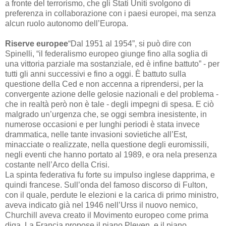
a fronte del terrorismo, che gli Stati Uniti svolgono di
preferenza in collaborazione con i paesi europei, ma senza
alcun ruolo autonomo dell’Europa.
Riserve europee
“Dal 1951 al 1954”, si può dire con
Spinelli, “il federalismo europeo giunge fino alla soglia di
una vittoria parziale ma sostanziale, ed è infine battuto” - per
tutti gli anni successivi e fino a oggi. È battuto sulla
questione della Ced e non accenna a riprendersi, per la
convergente azione delle gelosie nazionali e del problema -
che in realtà però non è tale - degli impegni di spesa. E ciò
malgrado un’urgenza che, se oggi sembra inesistente, in
numerose occasioni e per lunghi periodi è stata invece
drammatica, nelle tante invasioni sovietiche all’Est,
minacciate o realizzate, nella questione degli euromissili,
negli eventi che hanno portato al 1989, e ora nela presenza
costante nell’Arco della Crisi.
La spinta federativa fu forte su impulso inglese dapprima, e
quindi francese. Sull’onda del famoso discorso di Fulton,
con il quale, perdute le elezioni e la carica di primo ministro,
aveva indicato già nel 1946 nell’Urss il nuovo nemico,
Churchill aveva creato il Movimento europeo come prima
diga. La Francia propose il piano Pleven, e il piano