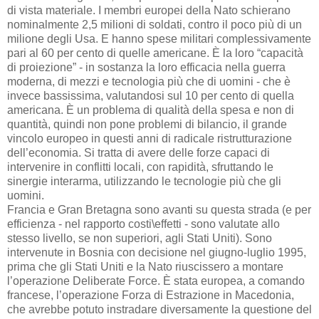
di vista materiale. I membri europei della Nato schierano
nominalmente 2,5 milioni di soldati, contro il poco più di un
milione degli Usa. E hanno spese militari complessivamente
pari al 60 per cento di quelle americane. È la loro “capacità
di proiezione” - in sostanza la loro efficacia nella guerra
moderna, di mezzi e tecnologia più che di uomini - che è
invece bassissima, valutandosi sul 10 per cento di quella
americana. È un problema di qualità della spesa e non di
quantità, quindi non pone problemi di bilancio, il grande
vincolo europeo in questi anni di radicale ristrutturazione
dell’economia. Si tratta di avere delle forze capaci di
intervenire in conflitti locali, con rapidità, sfruttando le
sinergie interarma, utilizzando le tecnologie più che gli
uomini.
Francia e Gran Bretagna sono avanti su questa strada (e per
efficienza - nel rapporto costi\effetti - sono valutate allo
stesso livello, se non superiori, agli Stati Uniti). Sono
intervenute in Bosnia con decisione nel giugno-luglio 1995,
prima che gli Stati Uniti e la Nato riuscissero a montare
l’operazione Deliberate Force. È stata europea, a comando
francese, l’operazione Forza di Estrazione in Macedonia,
che avrebbe potuto instradare diversamente la questione del