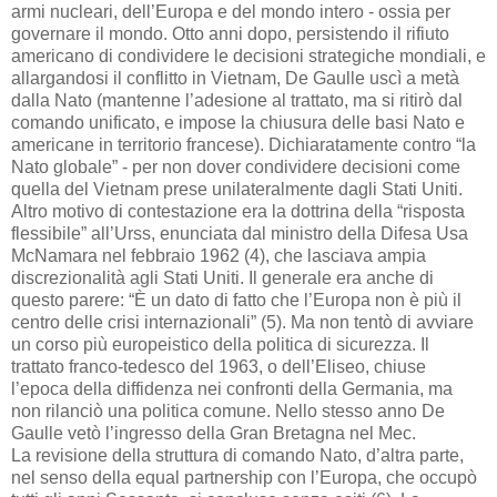
armi nucleari, dell’Europa e del mondo intero - ossia per
governare il mondo. Otto anni dopo, persistendo il rifiuto
americano di condividere le decisioni strategiche mondiali, e
allargandosi il conflitto in Vietnam, De Gaulle uscì a metà
dalla Nato (mantenne l’adesione al trattato, ma si ritirò dal
comando unificato, e impose la chiusura delle basi Nato e
americane in territorio francese). Dichiaratamente contro “la
Nato globale” - per non dover condividere decisioni come
quella del Vietnam prese unilateralmente dagli Stati Uniti.
Altro motivo di contestazione era la dottrina della “risposta
flessibile” all’Urss, enunciata dal ministro della Difesa Usa
McNamara nel febbraio 1962 (4), che lasciava ampia
discrezionalità agli Stati Uniti. Il generale era anche di
questo parere: “È un dato di fatto che l’Europa non è più il
centro delle crisi internazionali” (5). Ma non tentò di avviare
un corso più europeistico della politica di sicurezza. Il
trattato franco-tedesco del 1963, o dell’Eliseo, chiuse
l’epoca della diffidenza nei confronti della Germania, ma
non rilanciò una politica comune. Nello stesso anno De
Gaulle vetò l’ingresso della Gran Bretagna nel Mec.
La revisione della struttura di comando Nato, d’altra parte,
nel senso della equal partnership con l’Europa, che occupò