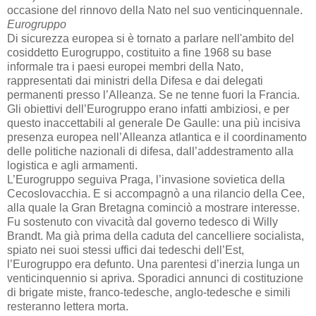
occasione del rinnovo della Nato nel suo venticinquennale.
Eurogruppo
Di sicurezza europea si è tornato a parlare nell'ambito del
cosiddetto Eurogruppo, costituito a fine 1968 su base
informale tra i paesi europei membri della Nato,
rappresentati dai ministri della Difesa e dai delegati
permanenti presso l’Alleanza. Se ne tenne fuori la Francia.
Gli obiettivi dell’Eurogruppo erano infatti ambiziosi, e per
questo inaccettabili al generale De Gaulle: una più incisiva
presenza europea nell’Alleanza atlantica e il coordinamento
delle politiche nazionali di difesa, dall’addestramento alla
logistica e agli armamenti.
L’Eurogruppo seguiva Praga, l’invasione sovietica della
Cecoslovacchia. E si accompagnò a una rilancio della Cee,
alla quale la Gran Bretagna cominciò a mostrare interesse.
Fu sostenuto con vivacità dal governo tedesco di Willy
Brandt. Ma già prima della caduta del cancelliere socialista,
spiato nei suoi stessi uffici dai tedeschi dell’Est,
l’Eurogruppo era defunto. Una parentesi d’inerzia lunga un
venticinquennio si apriva. Sporadici annunci di costituzione
di brigate miste, franco-tedesche, anglo-tedesche e simili
resteranno lettera morta.