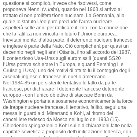
questione si complicò, invece che risolversi, come
proponeva Nenni (v.
infra
), quando nel 1968 si arrivò al
trattato di non proliferazione nucleare. La Germania, alla
quale lo statuto Ueo pure preclude l'arma nucleare,
aspetterà sette anni per ratificare il Tnp, con la condizione
che la ratifica non vincola in futuro l’Unione europea.
Inevitabilmente, d’altra parte, il deterrente nucleare francese
e inglese è parte della Nato. Ciò complicherà per quasi un
decennio negli negli anni Ottanta, fino all'accordo del 1987,
il contenzioso Usa-Urss sugli euromissili (quanti SS20
l’Urss poteva schierare in Europa, e quanti Pershing II e
Cruise gli Usa): uno dei motivi di attrito fu il conteggio degli
arsenali inglese e francese in quello americano.
Nel 1984-85 un persistente tentativo fu fatto da parte
francese, per dichiarare il deterrente francese deterrente
europeo - con l’unico obiettivo di staccare Bonn da
Washington e portarla a sostenere economicamente la force
de frappe nucleare francese. Il tentativo, fallito, seguì una
messa in guardia di Mitterrand a Kohl, al ritorno del
cancelliere tedesco da Mosca nel luglio del 1983 (15).
Chiedendo spiegazioni a Kohl sulle dichiarazioni fatte nella
capitale sovietica a proposito dell'unificazione tedesca, con