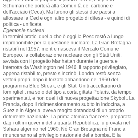
Schuman che porterà alla Comunità del carbone e
dell'acciaio (Ceca). Ma furono gli stessi due paesi a
affossare la Ced e ogni altro progetto di difesa - e quindi di
politica - unificata.
Egemonie nucleari
In termini pratici quella che è oggi la Pesc restò a lungo
improponibile per la questione nucleare. La Gran Bretagna
ristabilì nel 1957, mentre nasceva il Mercato Comune
Europeo, la collaborazione nucleare con gli Stati Uniti,
avviata con il progetto Manhattan durante la guerra e
interrotta da Washington nel 1946. Il rapporto privilegiato,
appena ristabilito, presto s’incrinò: Londra restò senza
vettori propri, dopo il forzato abbandono nel 1960 del
programma Blue Streak, e gli Stati Uniti accettarono di
fornirglieli, ma solo del tipo a corta gittata Polaris, da tempo
sperimentati, e non quelli di nuova progettazione Skybolt. La
Francia, dopo il ridimensionamento subito in Indocina, a
Suez e in Algeria, aveva reagito dotandosi di un proprio
deterrente nazionale. La prima atomica francese, preparata
dagli ultimi governi della quarta Repubblica, fu provata nel
Sahara algerino nel 1960. Né Gran Bretagna né Francia
rinunceranno al privilegio nazionale della bomba. E la