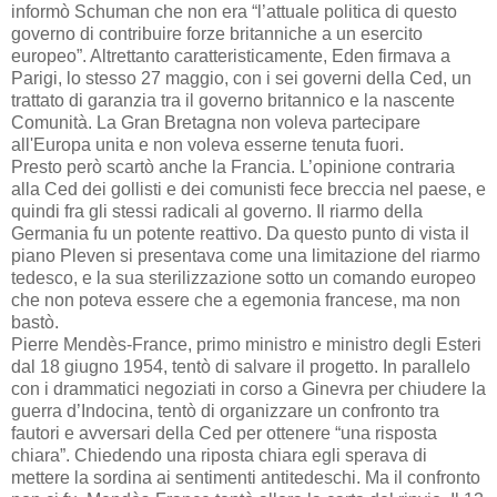
informò Schuman che non era “l’attuale politica di questo
governo di contribuire forze britanniche a un esercito
europeo”. Altrettanto caratteristicamente, Eden firmava a
Parigi, lo stesso 27 maggio, con i sei governi della Ced, un
trattato di garanzia tra il governo britannico e la nascente
Comunità. La Gran Bretagna non voleva partecipare
all'Europa unita e non voleva esserne tenuta fuori.
Presto però scartò anche la Francia. L’opinione contraria
alla Ced dei gollisti e dei comunisti fece breccia nel paese, e
quindi fra gli stessi radicali al governo. Il riarmo della
Germania fu un potente reattivo. Da questo punto di vista il
piano Pleven si presentava come una limitazione del riarmo
tedesco, e la sua sterilizzazione sotto un comando europeo
che non poteva essere che a egemonia francese, ma non
bastò.
Pierre Mendès-France, primo ministro e ministro degli Esteri
dal 18 giugno 1954, tentò di salvare il progetto. In parallelo
con i drammatici negoziati in corso a Ginevra per chiudere la
guerra d’Indocina, tentò di organizzare un confronto tra
fautori e avversari della Ced per ottenere “una risposta
chiara”. Chiedendo una riposta chiara egli sperava di
mettere la sordina ai sentimenti antitedeschi. Ma il confronto