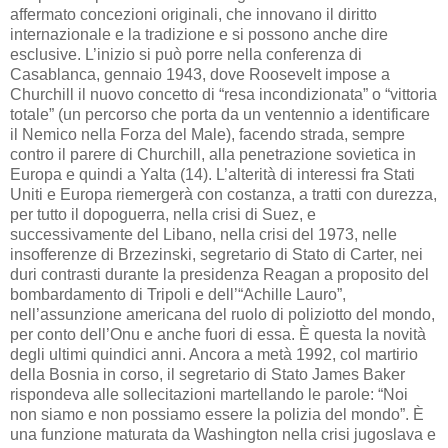
affermato concezioni originali, che innovano il diritto
internazionale e la tradizione e si possono anche dire
esclusive. L’inizio si può porre nella conferenza di
Casablanca, gennaio 1943, dove Roosevelt impose a
Churchill il nuovo concetto di “resa incondizionata” o “vittoria
totale” (un percorso che porta da un ventennio a identificare
il Nemico nella Forza del Male), facendo strada, sempre
contro il parere di Churchill, alla penetrazione sovietica in
Europa e quindi a Yalta (14). L’alterità di interessi fra Stati
Uniti e Europa riemergerà con costanza, a tratti con durezza,
per tutto il dopoguerra, nella crisi di Suez, e
successivamente del Libano, nella crisi del 1973, nelle
insofferenze di Brzezinski, segretario di Stato di Carter, nei
duri contrasti durante la presidenza Reagan a proposito del
bombardamento di Tripoli e dell’“Achille Lauro”,
nell’assunzione americana del ruolo di poliziotto del mondo,
per conto dell’Onu e anche fuori di essa. È questa la novità
degli ultimi quindici anni. Ancora a metà 1992, col martirio
della Bosnia in corso, il segretario di Stato James Baker
rispondeva alle sollecitazioni martellando le parole: “Noi
non siamo e non possiamo essere la polizia del mondo”. È
una funzione maturata da Washington nella crisi jugoslava e