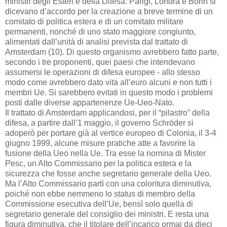
ministri degli Esteri e della Difesa. Parigi, Londra e Bonn si
dicevano d’accordo per la creazione a breve termine di un
comitato di politica estera e di un comitato militare
permanenti, nonché di uno stato maggiore congiunto,
alimentati dall’unità di analisi prevista dal trattato di
Amsterdam (10). Di questo organismo avrebbero fatto parte,
secondo i tre proponenti, quei paesi che intendevano
assumersi le operazioni di difesa europee - allo stesso
modo come avrebbero dato vita all’euro alcuni e non tutti i
membri Ue. Si sarebbero evitati in questo modo i problemi
posti dalle diverse appartenenze Ue-Ueo-Nato.
Il trattato di Amsterdam applicandosi, per il “pilastro” della
difesa, a partire dall’1 maggio, il governo Schröder si
adoperò per portare già al vertice europeo di Colonia, il 3-4
giugno 1999, alcune misure pratiche atte a favorire la
fusione della Ueo nella Ue. Tra esse la nomina di Mister
Pesc, un Alto Commissario per la politica estera e la
sicurezza che fosse anche segretario generale della Ueo.
Ma l’Alto Commissario partì con una coloritura diminutiva,
poiché non ebbe nemmeno lo status di membro della
Commissione esecutiva dell’Ue, bensì solo quella di
segretario generale del consiglio dei ministri. E resta una
figura diminutiva, che il titolare dell’incarico ormai da dieci