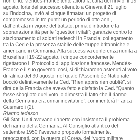
non ci fu. Mendès-France tentò allora la carta del rinvio. Il 13
agosto, forte del successo ottenuto a Ginevra il 21 luglio
sull'Indocina, inviò ai cinque firmatari un progetto di
compromesso in tre punti: un periodo di otto anni,
dall’entrata in vigore del trattato, prima d'introdurre la
sopranazionalità per le “questioni vitali”; garanzie contro lo
stazionamento di soldati tedeschi in Francia; collegamento
tra la Ced e la presenza stabile delle truppe britanniche e
americane in Germania. Alla successiva conferenza riunita a
Bruxelles il 19-22 agosto, i cinque concordemente
rigettarono il Protocollo di applicazione francese. Mendès-
France e il suo governo, così, si dichiararono astenuti al voto
di ratifica del 30 agosto, nel quale l’Assemblée Nationale
bocciò definitivamente la Ced. “Rien appris rien oublié”, si
dirà della Francia che aveva fatto e disfatto la Ced. “Quanto
fosse sbagliato quel voto lo dimostra il fatto che il riarmo
della Germania era ormai inevitabile”, commenterà Franca
Gusmaroli (2).
Riarmo tedesco
Gli Stati Uniti avevano riaperto con insistenza il problema
del riarmo della Germania. Al Consiglio atlantico del
settembre 1950 l’avevano proposto formalmente,
preoccupati, con la guerra di Corea, del “vuoto militare