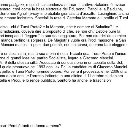
 hanno
pedigree
, e quindi l’ascendenza si tace. Il cattivo Saladino è invece
antoro, così come la base elettorale del Pd, sono i Parioli e la Balduina,
 Borromeo Agnelli-
proxy
improbabile giornalista d’assalto. Lusinghiere anche
e rimane indistinto. Speciali la resa di Caterina Merante e il profilo di Tursi
eciso - chi è Tursi Prato? e la Merante, che è comare di Saladino? - e
ntimidazioni, doveva dire a proposito di che, se non chi. Debole pure la
ri incapaci di “leggere” la sua sceneggiatura. Per non dire dell'arcinemico
no manca perfino la sorpresa: De Magistris vuole ora Prodi massone, a San
ancini mafiosi - i primi due perché, non calabresi, si erano fatti eleggere
è un socialista, ma la sua storia è nota. Eccola qua. Tursi Prato è l’unico
ne di grandi idee nel partito Socialista, legato a Giacomo Mancini.
sl 9 della stessa città. Accusato di concussione in un appalto della Usl,
r il quale promuove nel 1993 con l’ex Pci la candidatura di Giacomo Mancini
lle, e Tursi Prato riprende potere. Poi verrà il processo, e nel 2006 una
 otto anni, e l’arresto latitante in una clinica. L’11 ottobre si dichiara
ella e Prodi, e lo rende pubblico. Santoro ha anche le trascrizioni
ioso. Perché tanti ne fanno a meno?