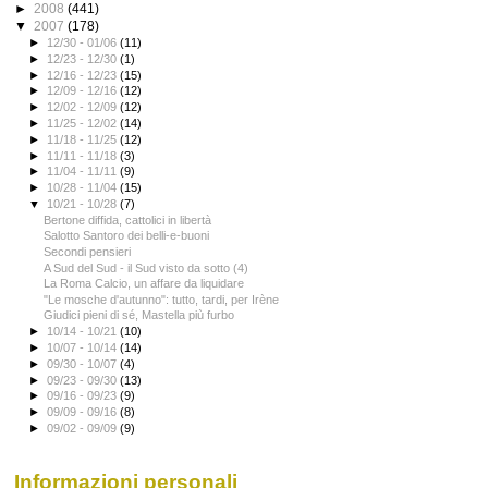
►
2008
(441)
▼
2007
(178)
►
12/30 - 01/06
(11)
►
12/23 - 12/30
(1)
►
12/16 - 12/23
(15)
►
12/09 - 12/16
(12)
►
12/02 - 12/09
(12)
►
11/25 - 12/02
(14)
►
11/18 - 11/25
(12)
►
11/11 - 11/18
(3)
►
11/04 - 11/11
(9)
►
10/28 - 11/04
(15)
▼
10/21 - 10/28
(7)
Bertone diffida, cattolici in libertà
Salotto Santoro dei belli-e-buoni
Secondi pensieri
A Sud del Sud - il Sud visto da sotto (4)
La Roma Calcio, un affare da liquidare
"Le mosche d'autunno": tutto, tardi, per Irène
Giudici pieni di sé, Mastella più furbo
►
10/14 - 10/21
(10)
►
10/07 - 10/14
(14)
►
09/30 - 10/07
(4)
►
09/23 - 09/30
(13)
►
09/16 - 09/23
(9)
►
09/09 - 09/16
(8)
►
09/02 - 09/09
(9)
Informazioni personali