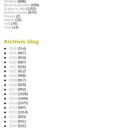
Riletture
(686)
Secondi pensieri
(599)
Si dice in città
(1202)
Sinistra sinistra
(675)
Visiioni
(2)
Visioni
(10)
Visti
(76)
Visto
(14)
Archivio blog
►
2026
(514)
►
2025
(907)
►
2024
(910)
►
2023
(887)
►
2022
(916)
►
2021
(912)
►
2020
(958)
►
2019
(917)
►
2018
(929)
►
2017
(954)
►
2016
(1026)
►
2015
(1049)
►
2014
(1075)
►
2013
(997)
►
2012
(1014)
►
2011
(833)
►
2010
(641)
►
2009
(532)