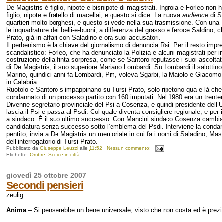
De Magistris è figlio, nipote e bisnipote di magistrati. Ingroia e Forleo non
figlio, nipote e fratello di macellai, e questo si dice. La nuova
audience
di S
quartieri molto borghesi, e questo si vede nella sua trasmissione. Con una
le inquadrature dei belli-e-buoni, a differenza del grasso e feroce Saldino, ch
Prato, già in affari con Saladino e ora suoi accusatori.
Il perbenismo è la chiave del giornalismo di denuncia Rai. Per il resto impr
scandalistico: Forleo, che ha denunciato la Polizia e alcuni magistrati per i
costruzione della finta sorpresa, come se Santoro reputasse i suoi ascoltato
di De Magistris, il suo superiore Mariano Lombardi. Su Lombardi il salotti
Marino, quindici anni fa Lombardi, Pm, voleva Sgarbi, la Maiolo e Giacomo M
in Calabria.
Ruotolo e Santoro s’impappinano su Tursi Prato, solo ripetono qua e là che 
condannato di un processo partito con 160 imputati. Nel 1980 era un trenten
Divenne segretario provinciale del Psi a Cosenza, e quindi presidente dell’U
lascia il Psi e passa al Psdi. Col quale diventa consigliere regionale, e pe
a sindaco. È il suo ultimo successo. Con Mancini sindaco Cosenza cambia pe
candidatura senza successo sotto l’emblema del Psdi. Interviene la condanna a
pentito, invia a De Magistris un memoriale in cui fa i nomi di Saladino, Mast
dell’interrogatorio di Tursi Prato.
Pubblicato da
Giuseppe Leuzzi
alle
11:52
Nessun commento:
Etichette:
Ombre
,
Si dice in città
giovedì 25 ottobre 2007
Secondi pensieri
zeulig
Anima
– Si penserebbe un bene universale, visto che non costa ed è prez