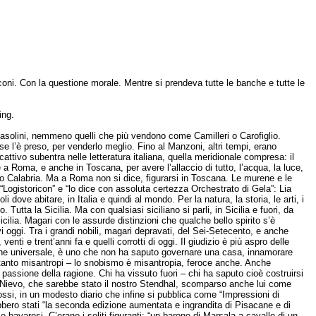
coni. Con la questione morale. Mentre si prendeva tutte le banche e tutte le
ing.
 Pasolini, nemmeno quelli che più vendono come Camilleri o Carofiglio.
 se l’è preso, per venderlo meglio. Fino al Manzoni, altri tempi, erano
 cattivo subentra nelle letteratura italiana, quella meridionale compresa: il
 a Roma, e anche in Toscana, per avere l’allaccio di tutto, l’acqua, la luce,
io Calabria. Ma a Roma non si dice, figurarsi in Toscana. Le murene e le
“Logistoricon” e “lo dice con assoluta certezza Orchestrato di Gela”: Lia
 dove abitare, in Italia e quindi al mondo. Per la natura, la storia, le arti, i
o. Tutta la Sicilia. Ma con qualsiasi siciliano si parli, in Sicilia e fuori, da
Sicilia. Magari con le assurde distinzioni che qualche bello spirito s’è
i oggi. Tra i grandi nobili, magari depravati, del Sei-Setecento, e anche
venti e trent’anni fa e quelli corrotti di oggi. Il giudizio è più aspro delle
zione universale, è uno che non ha saputo governare una casa, innamorare
ettanto misantropi – lo snobismo è misantropia, feroce anche. Anche
passione della ragione. Chi ha vissuto fuori – chi ha saputo cioè costruirsi
to Nievo, che sarebbe stato il nostro Stendhal, scomparso anche lui come
ssi, in un modesto diario che infine si pubblica come “Impressioni di
rebbero stati “la seconda edizione aumentata e ingrandita di Pisacane e di
e bavaresi. C’erano i soliti figuranti: “un barone di Marsala a cavallo di un