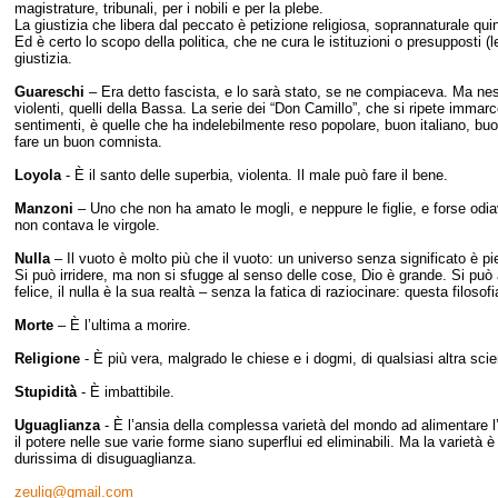
magistrature, tribunali, per i nobili e per la plebe.
La giustizia che libera dal peccato è petizione religiosa, soprannaturale quind
Ed è certo lo scopo della politica, che ne cura le istituzioni o presupposti (l
giustizia.
Guareschi
– Era detto fascista, e lo sarà stato, se ne compiaceva. Ma nessu
violenti, quelli della Bassa. La serie dei “Don Camillo”, che si ripete immar
sentimenti, è quelle che ha indelebilmente reso popolare, buon italiano, bu
fare un buon comnista.
Loyola
- È il santo delle superbia, violenta. Il male può fare il bene.
Manzoni
– Uno che non ha amato le mogli, e neppure le figlie, e forse odi
non contava le virgole.
Nulla
– Il vuoto è molto più che il vuoto: un universo senza significato è pie
Si può irridere, ma non si sfugge al senso delle cose, Dio è grande. Si può 
felice, il nulla è la sua realtà – senza la fatica di raziocinare: questa filos
Morte
– È l’ultima a morire.
Religione
- È più vera, malgrado le chiese e i dogmi, di qualsiasi altra s
Stupidità
- È imbattibile.
Uguaglianza
- È l’ansia della complessa varietà del mondo ad alimentare l’
il potere nelle sue varie forme siano superflui ed eliminabili. Ma la varietà 
durissima di disuguaglianza.
zeulig@gmail.com