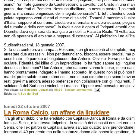
asino”, “un frate guerriero da Castelvetrano a cavallo, col Cristo in una mano
parrini, due frati di Partitico. Nessuna ribellione, in nessun posto. “I palerm
guerra, ma senza pregiudizio dell’integrità personale”. E tutti chiedono pos
palate agognano venti ducati al mese di salario”. Tomasi è massimo illusionis
d’Italia, seppure al contrario. L’isola era stremata, e ancora scappa, piegan
del tumulto e della comparsa”, la rivoluzione è opera di “briganti emeriti che f
Depretis dava ogni sera da mangiare ai nobili a Palazzo Reale: “Il voltafacc
non dà speranza di eroismo e neppure di costanza”. Al plebiscito i no all’Ita
Sudismi\sadismi. 18 gennaio 2007.
Si fa una conferenza stampa a Rossano, con gli inquirenti al completo, magist
arrestare due assassini. Non per denunciarlo, bisogna essere precisi, ma 
coordinate – è parroco a Longobucco, don Antonio Oliverio. Forse per farne 
oculare, l’identità dei killer di un imprenditore, lo ha fatto sapere agli inq
denuncia i testimoni? Don Antonio, che sa come vanno le cose, si era cautel
hanno prontamente indagato e l’hanno scoperto. In questo non si può non far
ma del prete subito e con ottimi esiti, non si può dire che non siano bravi inq
reati gravi ma ancora adesso preferisce non collaborare con gli inquirenti. 
solidarietà del Sud con i violenti e i mafiosi. Oppure avrà pensato: meglio 
Pubblicato da
Giuseppe Leuzzi
alle
08:56
Nessun commento:
Etichette:
A Sud del Sud
lunedì 22 ottobre 2007
La Roma Calcio, un affare da liquidare
Tra gli affari dubbi che ha ereditato con Capitalia-Banca di Roma e da dism
famiglia Sensi, e la stessa Italpetroli, la società dei depositi costieri con 
Sensi, che l’ex patron di Capitalia aveva salvato quattro anni prendendone i
fermano al 49 per cento ma nella sostanza danno alla banca la gestione, d