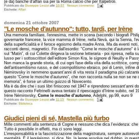
(e da) banche d’affari sia per la Roma calcio che per Italpetroli.
Pubblicato da
Giuseppe Leuzzi
alle
10:37
Nessun commento:
Etichette:
Affari
domenica 21 ottobre 2007
"Le mosche d'autunno": tutto, tardi, per Irène
Una memoria familiare, l'ennesima, mette in scena (secondo i biografi Phili
governante francese, la vice mamma di Irène, nella Nevà, qui la Senna, l'eve
della superficialità e il feroce egoismo della madre Anna. Ma da eventi noti, e
racconti densi, magnetici. Fin dall'esordio: "Come le mosche d’autunno" è l
sul “Matin”, di cui Colette dirigeva la sezione letteraria - poi ripresa, nella
lusso per i sottoscrittori dell’editore Simon Kra, le signore di Neuilly e Pas
Non manca la grande storia, di cui ogni fase della vita della scrittrice, com
dell'antisemitismo russo, e del cosmpolitismo ebraico, poi di Lenin, infine di
Némirovsky in nemmeno quarant’anni di vita resta il paradigma più calzante,
questo “Come le mosche d’autunno”, che non racconta nulla se non se ne co
memoria”, è forse un ultimo guizzo di Novecento.
Ma è da dire che i suoi libri finiscono nel 1947 e riprendono sessant’anni dopo
questo racconto Feltrinelli aveva tentato il ripescaggio d’Irène subito, nel 
Iréne Némirovsky,
Come le mosche d’autunno
, Adelphi, pp.99, euro 9
Pubblicato da
Giuseppe Leuzzi
alle
11:15
Nessun commento:
Etichette:
Biblioteca
Giudici pieni di sé, Mastella più furbo
Mille commenti alla sentenza di Cogne e nessuno che dica l’evidenza: che i
Tutto è possibile in effetti, ma ci sono leggi.
L’irresponsabilità e la fascistizzazione della magistratura, sempre autorevol
mentalità. È il leguleismo, si dice. No, la legge assolve nel dubbio, in ques