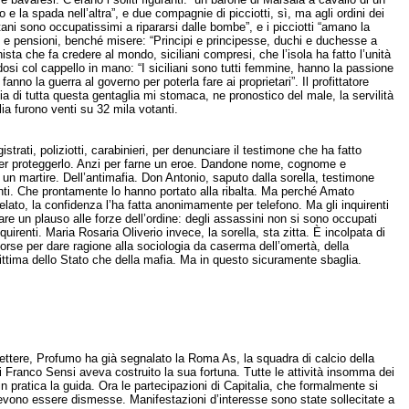
 e la spada nell’altra”, e due compagnie di picciotti, sì, ma agli ordini dei
itani sono occupatissimi a ripararsi dalle bombe”, e i picciotti “amano la
ti e pensioni, benché misere: “Principi e principesse, duchi e duchesse a
ta che fa credere al mondo, siciliani compresi, che l’isola ha fatto l’unità
dosi col cappello in mano: “I siciliani sono tutti femmine, hanno la passione
anno la guerra al governo per poterla fare ai proprietari”. Il profittatore
ia di tutta questa gentaglia mi stomaca, ne pronostico del male, la servilità
lia furono venti su 32 mila votanti.
rati, poliziotti, carabinieri, per denunciare il testimone che ha fatto
per proteggerlo. Anzi per farne un eroe. Dandone nome, cognome e
un martire. Dell’antimafia. Don Antonio, saputo dalla sorella, testimone
uirenti. Che prontamente lo hanno portato alla ribalta. Ma perché Amato
ato, la confidenza l’ha fatta anonimamente per telefono. Ma gli inquirenti
e un plauso alle forze dell’ordine: degli assassini non si sono occupati
uirenti. Maria Rosaria Oliverio invece, la sorella, sta zitta. È incolpata di
Forse per dare ragione alla sociologia da caserma dell’omertà, della
vittima dello Stato che della mafia. Ma in questo sicuramente sbaglia.
ettere, Profumo ha già segnalato la Roma As, la squadra di calcio della
cui Franco Sensi aveva costruito la sua fortuna. Tutte le attività insomma dei
n pratica la guida. Ora le partecipazioni di Capitalia, che formalmente si
evono essere dismesse. Manifestazioni d’interesse sono state sollecitate a