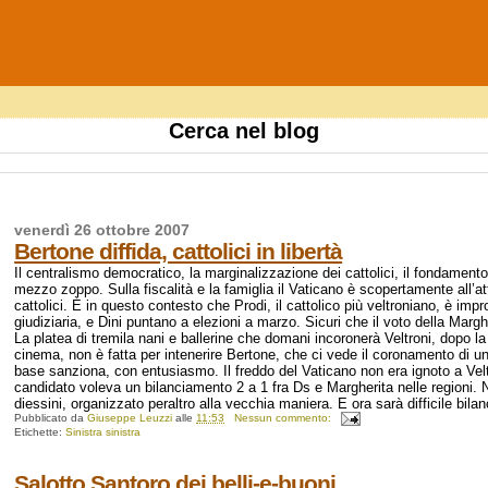
Cerca nel blog
venerdì 26 ottobre 2007
Bertone diffida, cattolici in libertà
Il centralismo democratico, la marginalizzazione dei cattolici, il fondamento
mezzo zoppo. Sulla fiscalità e la famiglia il Vaticano è scopertamente all’at
cattolici. È in questo contesto che Prodi, il cattolico più veltroniano, è i
giudiziaria, e Dini puntano a elezioni a marzo. Sicuri che il voto della Marghe
La platea di tremila nani e ballerine che domani incoronerà Veltroni, dopo la 
cinema, non è fatta per intenerire Bertone, che ci vede il coronamento di un
base sanziona, con entusiasmo. Il freddo del Vaticano non era ignoto a Veltr
candidato voleva un bilanciamento 2 a 1 fra Ds e Margherita nelle regioni. No
diessini, organizzato peraltro alla vecchia maniera. E ora sarà difficile bilan
Pubblicato da
Giuseppe Leuzzi
alle
11:53
Nessun commento:
Etichette:
Sinistra sinistra
Salotto Santoro dei belli-e-buoni