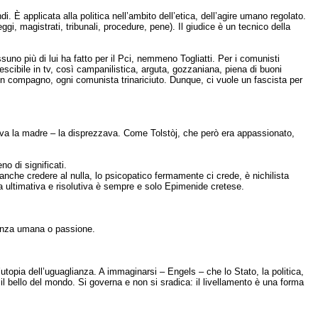
i. È applicata alla politica nell’ambito dell’etica, dell’agire umano regolato.
eggi, magistrati, tribunali, procedure, pene). Il giudice è un tecnico della
no più di lui ha fatto per il Pci, nemmeno Togliatti. Per i comunisti
cescibile in tv, così campanilistica, arguta, gozzaniana, piena di buoni
on compagno, ogni comunista trinariciuto. Dunque, ci vuole un fascista per
ava la madre – la disprezzava. Come Tolstòj, che però era appassionato,
no di significati.
anche credere al nulla, lo psicopatico fermamente ci crede, è nichilista
ofia ultimativa e risolutiva è sempre e solo Epimenide cretese.
cienza umana o passione.
utopia dell’uguaglianza. A immaginarsi – Engels – che lo Stato, la politica,
è il bello del mondo. Si governa e non si sradica: il livellamento è una forma