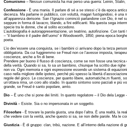
Comunismo
– Nessun comunista ha mai perso una guerra: Leinin, Stalin, 
Confessione
- È una mania. Il parlare di sé a se stessi c’è da epoca anti
decenza. Ma parlarne in pubblico, con voluttà, magari fustigandosi, è una 
all’apparenza derisorie. San t’Ignazio cominciò parlandone con Dio, è nel suo
seppure in forma di lavacro, blando, a fini edificanti. Ma questa sega inter
specie tra le donne, che al solito eccedono.
L’autobiografia è autorappresentazione, un teatrino, autofinzione. Con tant
– “il bambino è il padre dell’uomo” è Woodsworth, 1850, piena epoca borghes
poeta.
L’io dev’essere una conquista, se i bambini ci arrivano dopo la terza perso
obbligatoria. Da cui fuggiremmo se Freud non ce l’avesse imposta, terapeut
coscienze, anche a fin di bene.
Prendere per buono il flusso di coscienza, come se non fosse una tecnica e
della verità. Quando si sa, lo sa un bambino, chiunque ha scritto due righe l
non va. Ogni memoria e ogni espressione essendo un sistema di equazioni a
caso nella migliore delle ipotesi, perché più spesso la libertà d’associazione
regole del gioco. Le coscienze, per quanto libere, automatiche,m fluenti, so
un’ottava rima, un coro allo stadio. In quanto sintomo sono parziali e più v
grande, se Freud è santo popolare, amto.
Dio
– È uno che si pone dei limiti. In quanto regolatore – il Dio dela Legg
Divinità
– Esiste. Sia o no impersonata in un soggetto.
Filosofare
- È trovare la parola giusta, una dopo l’altra. È una realtà, la re
che vedere con la verità, anche questo si sa, se non delle parole. Ma le co
Giustizia
- È di gruppo: clan, tribù, nazione. E all’interno della nazione di 