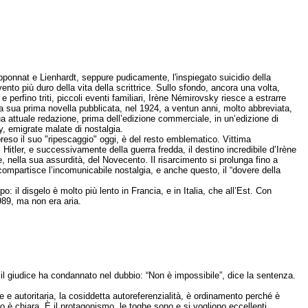
pponnat e Lienhardt, seppure pudicamente, l'inspiegato suicidio della
nto più duro della vita della scrittrice. Sullo sfondo, ancora una volta,
 perfino triti, piccoli eventi familiari, Irène Némirovsky riesce a estrarre
a sua prima novella pubblicata, nel 1924, a ventun anni, molto abbreviata,
 sua attuale redazione, prima dell’edizione commerciale, in un’edizione di
sy, emigrate malate di nostalgia.
preso il suo "ripescaggio" oggi, è del resto emblematico. Vittima
 Hitler, e successivamente della guerra fredda, il destino incredibile d’Irène
 nella sua assurdità, del Novecento. Il risarcimento si prolunga fino a
mpartisce l’incomunicabile nostalgia, e anche questo, il “dovere della
: il disgelo è molto più lento in Francia, e in Italia, che all’Est. Con
1989, ma non era aria.
l giudice ha condannato nel dubbio: “Non è impossibile”, dice la sentenza.
e e autoritaria, la cosiddetta autoreferenzialità, è ordinamento perché è
to è chiara. È il protagonismo, le toghe sono e si vogliono eccellenti.