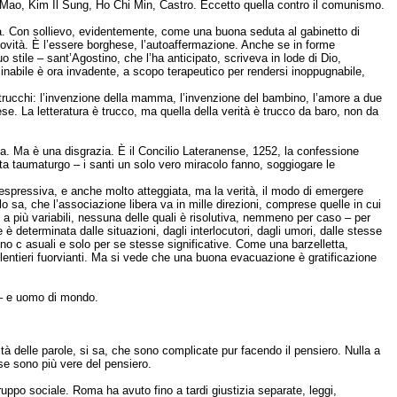
Mao, Kim Il Sung, Ho Chi Min, Castro. Eccetto quella contro il comunismo.
ca. Con sollievo, evidentemente, come una buona seduta al gabinetto di
novità. È l’essere borghese, l’autoaffermazione. Anche se in forme
 stile – sant’Agostino, che l’ha anticipato, scriveva in lode di Dio,
minabile è ora invadente, a scopo terapeutico per rendersi inoppugnabile,
i trucchi: l’invenzione della mamma, l’invenzione del bambino, l’amore a due
e. La letteratura è trucco, ma quella della verità è trucco da baro, non da
na. Ma è una disgrazia. È il Concilio Lateranense, 1252, la confessione
a taumaturgo – i santi un solo vero miracolo fanno, soggiogare le
spressiva, e anche molto atteggiata, ma la verità, il modo di emergere
o sa, che l’associazione libera va in mille direzioni, comprese quelle in cui
 più variabili, nessuna delle quali è risolutiva, nemmeno per caso – per
 è determinata dalle situazioni, dagli interlocutori, dagli umori, dalle stesse
no c asuali e solo per se stesse significative. Come una barzelletta,
olentieri fuorvianti. Ma si vede che una buona evacuazione è gratificazione
e – e uomo di mondo.
altà delle parole, si sa, che sono complicate pur facendo il pensiero. Nulla a
se sono più vere del pensiero.
gruppo sociale. Roma ha avuto fino a tardi giustizia separate, leggi,