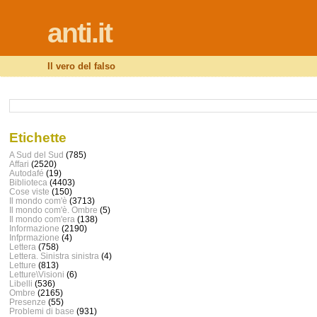
anti.it
Il vero del falso
Etichette
A Sud del Sud
(785)
Affari
(2520)
Autodafé
(19)
Biblioteca
(4403)
Cose viste
(150)
Il mondo com'è
(3713)
Il mondo com'è. Ombre
(5)
Il mondo com'era
(138)
Informazione
(2190)
Infprmazione
(4)
Lettera
(758)
Lettera. Sinistra sinistra
(4)
Letture
(813)
Letture\Visioni
(6)
Libelli
(536)
Ombre
(2165)
Presenze
(55)
Problemi di base
(931)