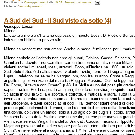
Pubblicato da
Giuseppe Leuzzi
alle
10:54
Nessun commento:
Etichette:
Secondi pensieri
A Sud del Sud - il Sud visto da sotto (4)
Giuseppe Leuzzi
Milano.
La capitale morale d’Italia ha espresso e imposto Bossi, Di Pietro e Berlus
industrie pubbliche, a prezzo vile.
Milano sa vendere ma non creare. Anche la moda: è milanese per il market
Milano capitale dell’editoria non crea gli autori, Calvino, Gadda, Sciascia,
Camilleri ha dovuto farsi Camilleri, con un trentennio di fatica, e poi Milano
violenti anche i milanesi, rozzi, arretrati. Dopo, all’incirca nel 1860, un solo
Sud. Solo il Sud è da allora rozzo, violento, avido, corrotto. Bisogna pagare
il gas, il telefono, se se ne ha bisogno, ora, non fra un anno. Come a Regg
anguille migliori venivano dal mare tra Reggio e Messina. Così si legge nel 
Del Corno, “A tavola con Omero”, p.48. La Sicilia è uno dei posti più gradevoli
sapori, i colori. Per la capacità artigiana, il gusto urbanistico, lo spirito rapid
Sciascia in giù, la Sicilia è sporca, è corrotta, è mafiosa, è ladra. Tutta la 
inventato – sembra roba di caserma – tra mafiosi buoni vent’anni fa e cattiv
dell’Ottocento, e quelli debosciati di oggi. Tra i democristiani onesti di dieci, 
persone più condannabili. Tomasi, che ha stabilito il criterio della demoli
una donna, coltivare un amico, solo a suo agio coi tre cugini Piccolo, altr
Sciascia ha vissuto la Sicilia come un incubo, lui che pure aveva la grande 
– è invece sereno: Verga, Pirandello, Brancati, Cuccia, i musicisti. Ippoli
Majorana giovane sul malefico vapore per Napoli, dice tutto ben prima di Bo
Sicilia”, e nelle lettere alla cugina amata. I Mille, che erano ottocento, sa
Capri”, se i napoletani non se la fossero squagliata, che poi erano austriaci 