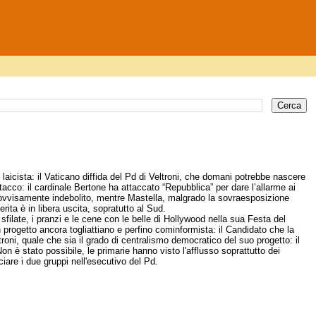
 laicista: il Vaticano diffida del Pd di Veltroni, che domani potrebbe nascere
tacco: il cardinale Bertone ha attaccato “Repubblica” per dare l’allarme ai
mprovvisamente indebolito, mentre Mastella, malgrado la sovraesposizione
rita è in libera uscita, sopratutto al Sud.
sfilate, i pranzi e le cene con le belle di Hollywood nella sua Festa del
 progetto ancora togliattiano e perfino cominformista: il Candidato che la
oni, quale che sia il grado di centralismo democratico del suo progetto: il
n è stato possibile, le primarie hanno visto l'afflusso soprattutto dei
ciare i due gruppi nell'esecutivo del Pd.