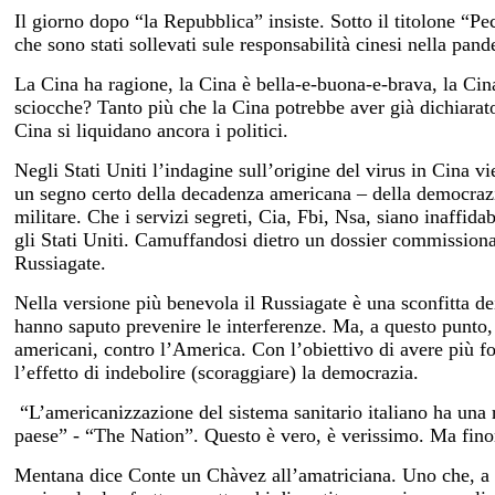
Il giorno dopo “la Repubblica” insiste. Sotto il titolone “Pe
che sono stati sollevati sule responsabilità cinesi nella pan
La Cina ha ragione, la Cina è bella-e-buona-e-brava, la Cina
sciocche? Tanto più che la Cina potrebbe aver già dichiarato 
Cina si liquidano ancora i politici.
Negli Stati Uniti l’indagine sull’origine del virus in Cina v
un segno certo della decadenza americana – della democrazia
militare. Che i servizi segreti, Cia, Fbi, Nsa, siano inaffid
gli Stati Uniti. Camuffandosi dietro un dossier commissionat
Russiagate.
Nella versione più benevola il Russiagate è una sconfitta de
hanno saputo prevenire le interferenze. Ma, a questo punto, 
americani, contro l’America. Con l’obiettivo di avere più fo
l’effetto di indebolire (scoraggiare) la democrazia.
“L’americanizzazione del sistema sanitario italiano ha una 
paese” - “The Nation”. Questo è vero, è verissimo. Ma finora
Mentana dice Conte un Chàvez all’amatriciana. Uno che, a re