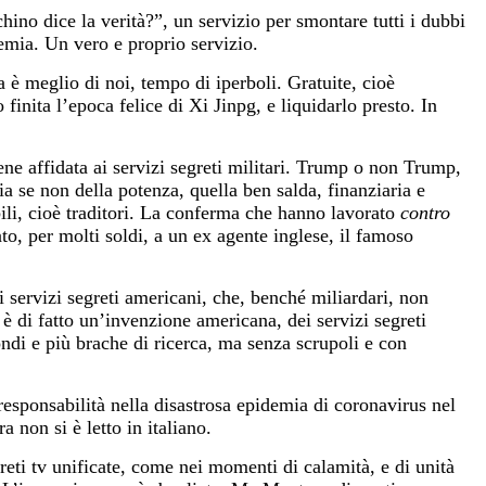
chino dice la verità?”, un servizio per smontare tutti i dubbi
demia. Un vero e proprio servizio.
 è meglio di noi, tempo di iperboli. Gratuite, cioè
finita l’epoca felice di Xi Jinpg, e liquidarlo presto. In
iene affidata ai servizi segreti militari. Trump o non Trump,
 se non della potenza, quella ben salda, finanziaria e
abili, cioè traditori. La conferma che hanno lavorato
contro
o, per molti soldi, a un ex agente inglese, il famoso
i servizi segreti americani, che, benché miliardari, non
è di fatto un’invenzione americana, dei servizi segreti
ndi e più brache di ricerca, ma senza scrupoli e con
responsabilità nella disastrosa epidemia di coronavirus nel
 non si è letto in italiano.
ti tv unificate, come nei momenti di calamità, e di unità