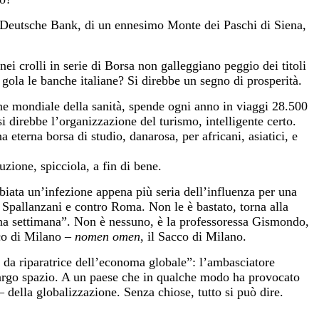
s e Deutsche Bank, di un ennesimo Monte dei Paschi di Siena,
 nei crolli in serie di Borsa non galleggiano peggio dei titoli
 gola le banche italiane? Si direbbe un segno di prosperità.
e mondiale della sanità, spende ogni anno in viaggi 28.500
si direbbe l’organizzazione del turismo, intelligente certo.
 eterna borsa di studio, danarosa, per africani, asiatici, e
uzione, spicciola, a fin di bene.
biata un’infezione appena più seria dell’influenza per una
o Spallanzani e contro Roma. Non le è bastato, torna alla
 una settimana”. Non è nessuno, è la professoressa Gismondo,
cco di Milano –
nomen omen
, il Sacco di Milano.
 da riparatrice dell’economa globale”: l’ambasciatore
 largo spazio. A un paese che in qualche modo ha provocato
della globalizzazione. Senza chiose, tutto si può dire.