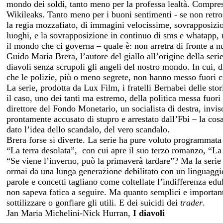
mondo dei soldi, tanto meno per la professa lealtà. Compr
Wikileaks. Tanto meno per i buoni sentimenti - se non retr
la regia mozzafiato, di immagini velocissime, sovrapposizio
luoghi, e la sovrapposizione in continuo di sms e whatapp, 
il mondo che ci governa – quale è: non arretra di fronte a n
Guido Maria Brera, l’autore del giallo all’origine della seri
diavoli senza scrupoli gli angeli del nostro mondo. In cui, 
che le polizie, più o meno segrete, non hanno messo fuori c
La serie, prodotta da Lux Film, i fratelli Bernabei delle sto
il caso, uno dei tanti ma estremo, della politica messa fuor
direttore del Fondo Monetario, un socialista di destra, invis
prontamente accusato di stupro e arrestato dall’Fbi – la co
dato l’idea dello scandalo, del vero scandalo.
Brera forse si diverte. La serie ha pure voluto programmata a
“La terra desolata”,
con cui apre il suo terzo romanzo, “La 
“Se viene l’inverno, può la primaverà tardare”? Ma la serie 
ormai da una lunga generazione debilitato con un linguaggio 
parole e concetti tagliano come coltellate l’indifferenza edul
non sapeva fatica a seguire. Ma quanto semplici e important
sottilizzare o gonfiare gli utili. E dei suicidi dei
trader
.
Jan Maria Michelini-Nick Hurran,
I diavoli