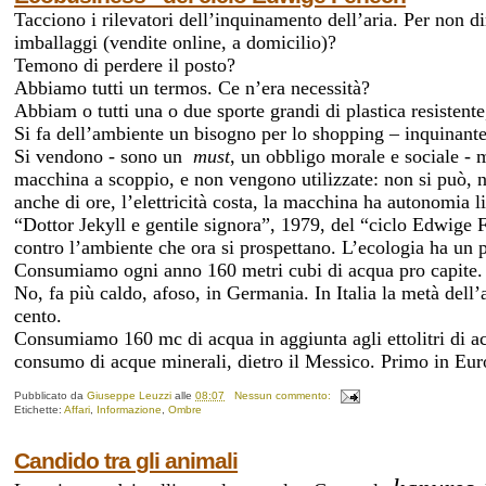
Tacciono i rilevatori dell’inquinamento dell’aria. Per non di
imballaggi (vendite online, a domicilio)?
Temono di perdere il posto?
Abbiamo tutti un termos. Ce n’era necessità?
Abbiam o tutti una o due sporte grandi di plastica resistente
Si
fa dell’ambiente un bisogno per lo shopping – inquinante
Si vendono - sono un
must
, un obbligo morale e sociale - 
macchina a scoppio, e non vengono utilizzate: non si può, non
anche di ore, l’elettricità costa, la macchina ha autonomia l
“Dottor Jekyll e gentile signora”, 1979, del “ciclo Edwige 
contro l’ambiente che ora si prospettano. L’ecologia ha un 
Consumiamo ogni anno 160 metri cubi di acqua pro capite. C
No, fa più caldo, afoso, in Germania. In Italia la metà dell’
cento.
Consumiamo 160 mc di acqua in aggiunta agli ettolitri di ac
consumo di acque minerali, dietro il Messico. Primo in Euro
Pubblicato da
Giuseppe Leuzzi
alle
08:07
Nessun commento:
Etichette:
Affari
,
Informazione
,
Ombre
Candido tra gli animali