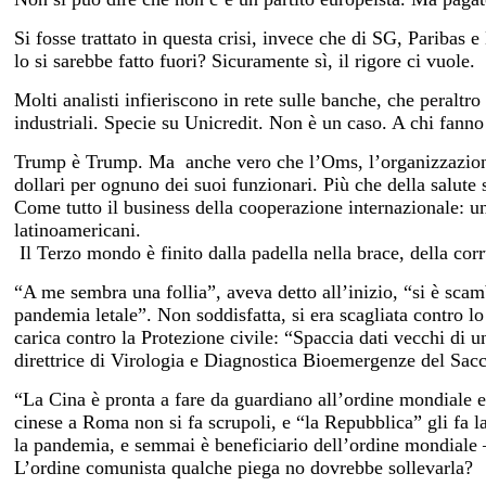
Si fosse trattato in questa crisi, invece che di SG, Pariba
lo si sarebbe fatto fuori? Sicuramente sì, il rigore ci vuole.
Molti analisti infieriscono in rete sulle banche, che peraltro
industriali. Specie su Unicredit. Non è un caso. A chi fanno
Trump è Trump. Ma
anche vero che l’Oms, l’organizzazion
dollari per ognuno dei suoi funzionari. Più che della salute 
Come tutto il business della cooperazione internazionale: una
latinoamericani.
Il Terzo mondo è finito dalla padella nella brace, della corr
“A me sembra una follia”, aveva detto all’inizio, “si è scam
pandemia letale”. Non soddisfatta, si era scagliata contro l
carica contro la Protezione civile: “Spaccia dati vecchi di
direttrice di Virologia e Diagnostica Bioemergenze del Sa
“La Cina è pronta a fare da guardiano all’ordine mondiale e
cinese a Roma non si fa scrupoli, e “la Repubblica” gli fa
la pandemia, e semmai è beneficiario dell’ordine mondiale – 
L’ordine comunista qualche piega no dovrebbe sollevarla?