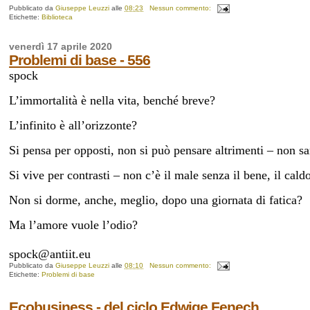
Pubblicato da
Giuseppe Leuzzi
alle
08:23
Nessun commento:
Etichette:
Biblioteca
venerdì 17 aprile 2020
Problemi di base - 556
spock
L’immortalità è nella vita, benché breve?
L’infinito è all’orizzonte?
Si pensa per opposti, non si può pensare altrimenti – non sa
Si vive per contrasti – non c’è il male senza il bene, il caldo
Non si dorme, anche, meglio, dopo una giornata di fatica?
Ma l’amore vuole l’odio?
spock@antiit.eu
Pubblicato da
Giuseppe Leuzzi
alle
08:10
Nessun commento:
Etichette:
Problemi di base
Ecobusiness - del ciclo Edwige Fenech