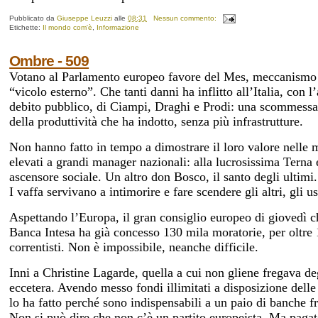
Pubblicato da
Giuseppe Leuzzi
alle
08:31
Nessun commento:
Etichette:
Il mondo com'è
,
Informazione
Ombre - 509
Votano al Parlamento europeo favore del Mes, meccanismo eur
“vicolo esterno”. Che tanti danni ha inflitto all’Italia, con 
debito pubblico, di Ciampi, Draghi e Prodi: una scommessa 
della produttività che ha indotto, senza più infrastrutture.
Non hanno fatto in tempo a dimostrare il loro valore nelle 
elevati a grandi manager nazionali: alla lucrosissima Terna 
ascensore sociale. Un altro don Bosco, il santo degli ultimi.
I vaffa servivano a intimorire e fare scendere gli altri, gli u
Aspettando l’Europa, il gran consiglio europeo di giovedì c
Banca Intesa ha già concesso 130 mila moratorie, per oltre 1
correntisti. Non è impossibile, neanche difficile.
Inni a Christine Lagarde, quella a cui non gliene fregava d
eccetera. Avendo messo fondi illimitati a disposizione delle 
lo ha fatto perché sono indispensabili a un paio di banche 
Non si può dire che non c’è un partito europeista. Ma paga