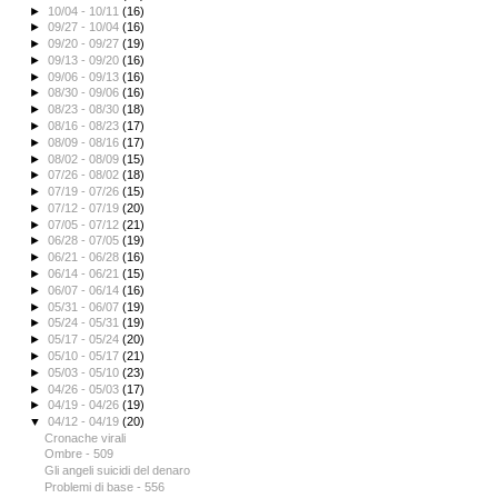
►
10/04 - 10/11
(16)
►
09/27 - 10/04
(16)
►
09/20 - 09/27
(19)
►
09/13 - 09/20
(16)
►
09/06 - 09/13
(16)
►
08/30 - 09/06
(16)
►
08/23 - 08/30
(18)
►
08/16 - 08/23
(17)
►
08/09 - 08/16
(17)
►
08/02 - 08/09
(15)
►
07/26 - 08/02
(18)
►
07/19 - 07/26
(15)
►
07/12 - 07/19
(20)
►
07/05 - 07/12
(21)
►
06/28 - 07/05
(19)
►
06/21 - 06/28
(16)
►
06/14 - 06/21
(15)
►
06/07 - 06/14
(16)
►
05/31 - 06/07
(19)
►
05/24 - 05/31
(19)
►
05/17 - 05/24
(20)
►
05/10 - 05/17
(21)
►
05/03 - 05/10
(23)
►
04/26 - 05/03
(17)
►
04/19 - 04/26
(19)
▼
04/12 - 04/19
(20)
Cronache virali
Ombre - 509
Gli angeli suicidi del denaro
Problemi di base - 556