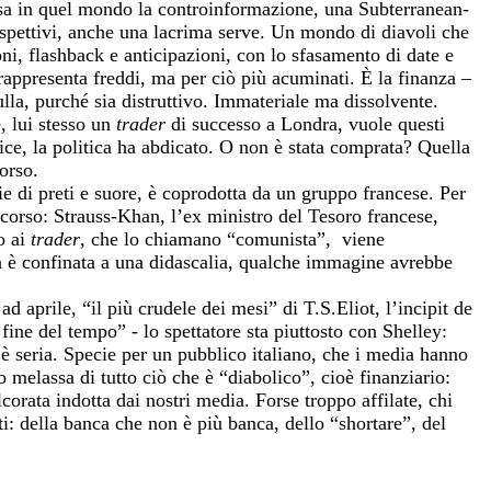
esa in quel mondo la controinformazione, una Subterranean-
ospettivi, anche una lacrima serve. Un mondo di diavoli che
ni, flashback e anticipazioni, con lo sfasamento di date e
rappresenta freddi, ma per ciò più acuminati. È la finanza –
ulla, purché sia distruttivo. Immateriale ma dissolvente.
e, lui stesso un
trader
di successo a Londra, vuole questi
dice, la politica ha abdicato. O non è stata comprata? Quella
orso.
rie di preti e suore, è coprodotta da un gruppo francese. Per
i corso: Strauss-Khan, l’ex ministro del Tesoro francese,
o ai
trader
, che lo chiamano “comunista”,
viene
sa è confinata a una didascalia, qualche immagine avrebbe
d aprile, “il più crudele dei mesi” di T.S.Eliot, l’incipit de
fine del tempo” - lo spettatore sta piuttosto con Shelley:
è seria. Specie per un pubblico italiano, che i media hanno
melassa di tutto ciò che è “diabolico”, cioè finanziario:
corata indotta dai nostri media. Forse troppo affilate, chi
i: della banca che non è più banca, dello “shortare”, del