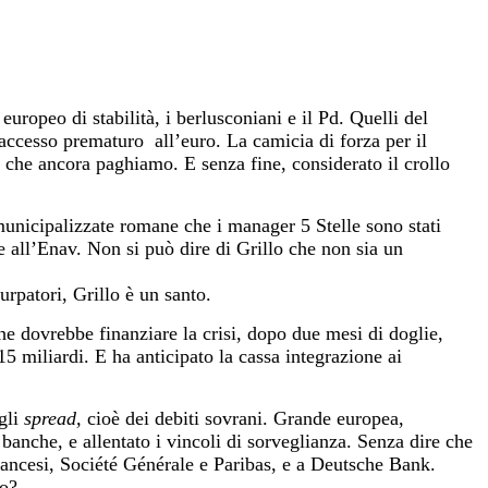
opeo di stabilità, i berlusconiani e il Pd. Quelli del
l’accesso prematuro all’euro. La camicia di forza per il
che ancora paghiamo. E senza fine, considerato il crollo
municipalizzate romane che i manager 5 Stelle sono stati
e all’Enav. Non si può dire di Grillo che non sia un
surpatori, Grillo è un santo.
he dovrebbe finanziare la crisi, dopo due mesi di doglie,
5 miliardi. E ha anticipato la cassa integrazione ai
egli
spread,
cioè dei debiti sovrani. Grande europea,
banche, e allentato i vincoli di sorveglianza.
Senza dire che
francesi, Société Générale e Paribas, e a Deutsche Bank.
to?