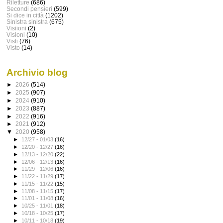
Riletture
(686)
Secondi pensieri
(599)
Si dice in città
(1202)
Sinistra sinistra
(675)
Visiioni
(2)
Visioni
(10)
Visti
(76)
Visto
(14)
Archivio blog
►
2026
(514)
►
2025
(907)
►
2024
(910)
►
2023
(887)
►
2022
(916)
►
2021
(912)
▼
2020
(958)
►
12/27 - 01/03
(16)
►
12/20 - 12/27
(16)
►
12/13 - 12/20
(22)
►
12/06 - 12/13
(16)
►
11/29 - 12/06
(16)
►
11/22 - 11/29
(17)
►
11/15 - 11/22
(15)
►
11/08 - 11/15
(17)
►
11/01 - 11/08
(16)
►
10/25 - 11/01
(18)
►
10/18 - 10/25
(17)
►
10/11 - 10/18
(19)