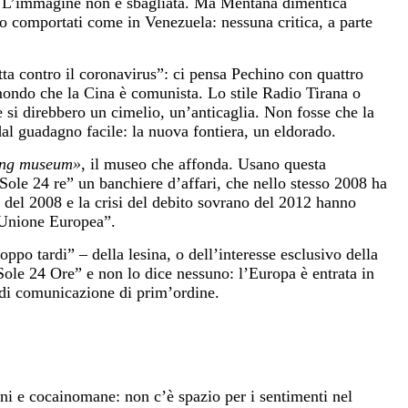
ali. L’immagine non è sbagliata. Ma Mentana dimentica
ono comportati come in Venezuela: nessuna critica, a parte
tta contro il coronavirus”: ci pensa Pechino con quattro
 mondo che la Cina è comunista. Lo stile Radio Tirana o
e si direbbero un cimelio, un’anticaglia. Non fosse che la
i dal guadagno facile: la nuova fontiera, un eldorado.
king museum»
, il museo che affonda. Usano questa
“Sole 24 re” un banchiere d’affari, che nello stesso 2008 ha
 del 2008 e la crisi del debito sovrano del 2012 hanno
l’Unione Europea”.
ppo tardi” – della lesina, o dell’interesse esclusivo della
ole 24 Ore” e non lo dice nessuno: l’Europa è entrata in
 di comunicazione di prim
’
ordine.
enni e cocainomane: non c’è spazio per i sentimenti nel