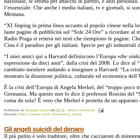
nazionale, le sfrutta per attacchi di partito, e anzi person
l’essenziale. Che anche i media italiani, tv e giornali, si s
Mentana.
“XI Jinping in prima linea accanto al popolo cinese nella lo
laute pagine di pubblicità sul “Sole 24 Ore” a ricordare al
Radio Praga si reitera nei testi che riempiono le pagine. Ch
Cina è il paradiso per gli italiani. Specie per gli industrial
“I miei amici qui a Harvard definiscono l’Europa «
the sin
espressione da dieci anni”, dalla crisi del 2008. Lo dice al 
cambiato mestiere andando a insegnare a Harvard: “La crisi
mostrato la disunione politica, culturale ed economica del
È la crisi dell’Europa di Angela Merkel, del “troppo poco tro
Germania. Ma questo non lo dice il professor Roscini del “S
coma da sola? È vero che Merkel è protetta da un apparato
Pubblicato da
Giuseppe Leuzzi
alle
08:26
Nessun commento:
Etichette:
Affari
,
Il mondo com'è
,
Informazione
,
Ombre
Gli angeli suicidi del denaro
Il più pulito è solo traditore, oltre che cacciatore di minor