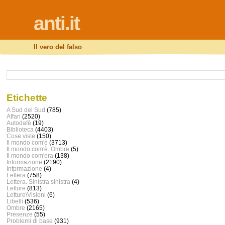
anti.it
Il vero del falso
Etichette
A Sud del Sud
(785)
Affari
(2520)
Autodafé
(19)
Biblioteca
(4403)
Cose viste
(150)
Il mondo com'è
(3713)
Il mondo com'è. Ombre
(5)
Il mondo com'era
(138)
Informazione
(2190)
Infprmazione
(4)
Lettera
(758)
Lettera. Sinistra sinistra
(4)
Letture
(813)
Letture\Visioni
(6)
Libelli
(536)
Ombre
(2165)
Presenze
(55)
Problemi di base
(931)