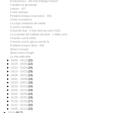
Ecobusiness - del ciclo Edwige Fenech
Candido tra gli animali
Letture - 417
Il cielo animato
Problemi di base di pensiero - 555
Conte scomparso
La Lega Lombarda dei media
Il comico nichilista
A Sud del Sud - il Sud visto da sotto (422)
Lo scandalo del celibato dei preti - o della corte...
Il mondo com'è (400)
Il mondo com'è, già un secolo fa
Problemi di base divini - 554
Stracci europei
Monti contro Draghi
La vita nella fede
►
04/05 - 04/12
(22)
►
03/29 - 04/05
(22)
►
03/22 - 03/29
(24)
►
03/15 - 03/22
(29)
►
03/08 - 03/15
(19)
►
03/01 - 03/08
(19)
►
02/23 - 03/01
(18)
►
02/16 - 02/23
(16)
►
02/09 - 02/16
(18)
►
02/02 - 02/09
(24)
►
01/26 - 02/02
(18)
►
01/19 - 01/26
(17)
►
01/12 - 01/19
(20)
►
01/05 - 01/12
(23)
►
2019
(917)