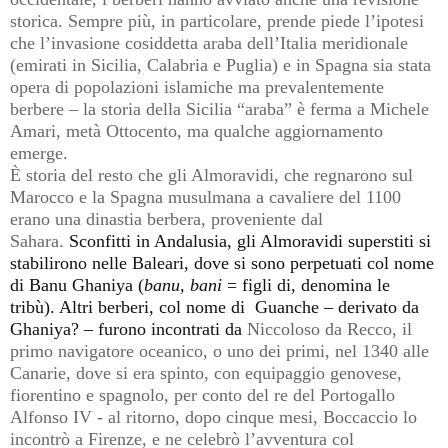
storica. Sempre più, in particolare, prende piede l’ipotesi
che l’invasione cosiddetta araba dell’Italia meridionale
(emirati in Sicilia, Calabria e Puglia) e in Spagna sia stata
opera di popolazioni islamiche ma prevalentemente
berbere – la storia della Sicilia “araba” è ferma a Michele
Amari, metà Ottocento, ma qualche aggiornamento
emerge.
È storia del resto che gli Almoravidi, che regnarono sul
Marocco e la Spagna musulmana a cavaliere del 1100
erano una dinastia berbera, proveniente dal
Sahara.
Sconfitti in Andalusia, gli Almoravidi superstiti si
stabilirono nelle Baleari, dove si sono perpetuati col nome
di Banu Ghaniya (
banu
,
bani
= figli di, denomina le
tribù). Altri berberi, col nome di Guanche – derivato da
Ghaniya? – furono incontrati da
Niccoloso da Recco, il
primo navigatore oceanico, o uno dei primi, nel 1340 alle
Canarie, dove si era spinto,
con equipaggio genovese,
fiorentino e spagnolo, per conto del re del Portogallo
Alfonso IV - al ritorno, dopo cinque mesi, Boccaccio lo
incontrò a Firenze, e ne celebrò l’avventura col