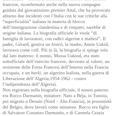
francese, riconfermato anche nella nuova compagne
guidata dal giovanissimo premier Attal, che ha provocato
almeno due incidenti con l’Italia con le sue critiche alla
“superficialità” italiana in materia di blocco
dell’immigrazione clandestina e di rimpatri, sarebbe di
origine italiana.
La biografia ufficiale lo vuole “di
famiglia di lavoratori, con radici algerine e maltesi”. Il
padre, Gérard, gestiva un
bistrò
, la madre, Annie Uakid,
lavorava come colf. Più in là, la biografia si spinge solo
dal lato materno: il nonno, Mussa Uakind, era stato
sottufficiale dell’esercito francese, decorato al valore, un
resistente delle Forze Francesi dell’Interno nella Francia
occupata, e un
harki
, un algerino lealista, nella guerra di
Liberazione dell’Algeria,1954-1962 - contro
l’indipendenza dell’Algeria).
Non registrato nella biografia ufficiale, il nonno paterno
era Rocco Darmanin, minatore. Nato a Béja, in Tunisia,
poi migrato a Denain (Nord – Alta Francia), in prossimità
del Belgio, dove lavorò come minatore. Rocco era figlio
di Salvatore Costanzo Darmanin, e di Carmela Grazia