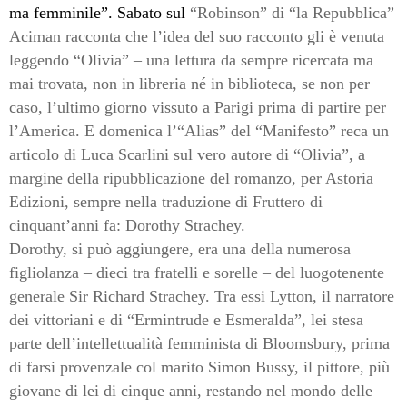
ma femminile”. Sabato sul
“Robinson” di “la Repubblica”
Aciman racconta che l’idea del suo racconto gli è venuta
leggendo “Olivia” – una lettura da sempre ricercata ma
mai trovata, non in libreria né in biblioteca, se non per
caso, l’ultimo giorno vissuto a Parigi prima di partire per
l’America. E domenica l’“Alias” del “Manifesto” reca un
articolo di Luca Scarlini sul vero autore di “Olivia”, a
margine della ripubblicazione del romanzo, per Astoria
Edizioni, sempre nella traduzione di Fruttero di
cinquant’anni fa: Dorothy Strachey.
Dorothy, si può aggiungere, era una della numerosa
figliolanza – dieci tra fratelli e sorelle – del luogotenente
generale Sir Richard Strachey. Tra essi Lytton, il narratore
dei vittoriani e di “Ermintrude e Esmeralda”, lei stesa
parte dell’intellettualità femminista di Bloomsbury, prima
di farsi provenzale col marito Simon Bussy, il pittore, più
giovane di lei di cinque anni, restando nel mondo delle