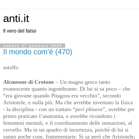
anti.it
Il vero del falso
sabato 27 gennaio 2024
Il mondo com'è (470)
astolfo
Alcmeone di Crotone
– Un magno greco tanto
evanescente quanto ingombrante. Di lui si sa poco – che
“era giovane quando Pitagora era vecchio”, secondo
Aristotele, e nulla più. Ma che avrebbe inventato la fisica
- la disciplina - con un trattato “
perì
phiseos
”, avrebbe per
primo praticato l’anatomia, e avrebbe ricondotto i
fenomeni mentali, e il coordinamento delle sensazioni, al
cervello. Ma in un quadro di incertezza, poiché di lui si
sanno poche cose, frammentarie. Si sa però che Aristotele,