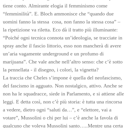
tiene conto. Almirante elogia il femminismo come
“femminilità”. E. Bloch ammonisce che “quando due
uomini fanno la stessa
cosa, non fanno la stessa cosa” –
la ripetizione va riletta. Eco dà il tratto più illuminante:
“Poiché ogni tecnica connota un’ideologia, se tracciate in
spray anche il fascio littorio, esso non mancherà di avere
un’aria vagamente underground e un profumo di
marijuana”. Che vale anche nell’altro senso: che c’è sotto
la pennellata - il disegno, i colori, la vignetta?
La traccia che Cheles s’impone è quella del neofascismo,
del fascismo in agguato. Non nostalgico, attivo. Anche se
non ha le squadracce, siede in Parlamento, e si attiene alle
leggi. E detta così, non c’è più storia: è tutta una rincorsa
a vedere, dietro ogni “saluti da…”, e “elettore, vai a
votare”, Mussolini o chi per lui – c’è anche la favola di
qualcuno che voleva Mussolini santo…..Mentre una certa