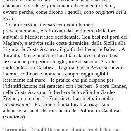
chiamati o perché si proclamano discendenti di Sara,
ovvero perché, come dicono i gentili, sono
originari della
Siria
”.
L’identificazione dei saraceni con i berberi,
prevalentemente, è rafforzata dal perimetro della loro
attività: il Mediterraneo occidentale. Con basi nei porti del
Maghreb, e attività sulle coste tirreniche, dalla Sicilia alla
Liguria, la Costa Azzurra, il golfo del Leon, le Baleari. A
Taranto, Bari e in alcune località calabresi ebbero basi
fisse anche per periodi lunghi, mezzo secolo. A volte
inoltrandosi, in Calabria, Liguria, Costa Azzurra, in zone
interne, collinari e montane, sempre raggiungibili
lestamente dal mare – la pratica che più dispone per
l’identificazione dei saraceni con i berberi. S opra Cannes,
nella Costa Azzzura, fu berbera la località La Garde-
Freinet, un tempo Le Fraissinet, frassineto, in arabo
f
arakhshanīṭ
- Frascineto è una località, oggi italo-
albanese, ai piedi del massiccio del Pollino in Calabria.
(
continua
)
Darmanin
– Gérald Darmanin, il ministro dell’Interno