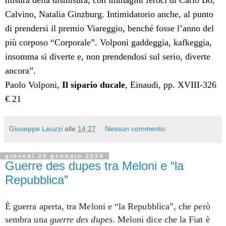
misura della dismisura, con immagini feroci di Carlo Bo,
Calvino, Natalia Ginzburg. Intimidatorio anche, al punto
di prendersi il premio Viareggio, benché fosse l’anno del
più corposo “Corporale”. Volponi gaddeggia, kafkeggia,
insomma si diverte e, non prendendosi sul serio, diverte
ancora”.
Paolo Volponi,
Il sipario ducale
, Einaudi, pp. XVIII-326
€ 21
Giuseppe Leuzzi
alle
14:27
Nessun commento:
giovedì 25 gennaio 2024
Guerre des dupes tra Meloni e “la
Repubblica”
È guerra aperta, tra Meloni e “la Repubblica”, che però
sembra una
guerre des dupes
. Meloni dice che la Fiat è