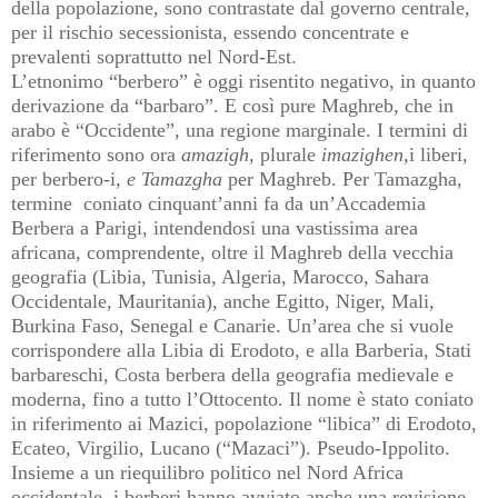
della popolazione, sono contrastate dal governo centrale,
per il rischio secessionista, essendo concentrate e
prevalenti soprattutto nel Nord-Est.
L’etnonimo “berbero” è oggi risentito negativo, in quanto
derivazione da “barbaro”. E così pure Maghreb, che in
arabo è “Occidente”, una regione marginale. I termini di
riferimento sono ora
amazigh,
plurale
imazighen,
i liberi,
per
berbero-i
, e Tamazgha
per
Maghreb. Per Tamazgha,
termine coniato cinquant’anni fa da un’Accademia
Berbera a Parigi, intendendosi una vastissima area
africana, comprendente, oltre il Maghreb della vecchia
geografia (Libia, Tunisia, Algeria, Marocco, Sahara
Occidentale, Mauritania), anche Egitto, Niger, Mali,
Burkina Faso, Senegal e Canarie. Un’area che si vuole
corrispondere alla Libia di Erodoto, e alla Barberia, Stati
barbareschi, Costa berbera della geografia medievale e
moderna, fino a tutto l’Ottocento. Il nome è stato coniato
in riferimento ai Mazici, popolazione “libica” di Erodoto,
Ecateo, Virgilio, Lucano (“Mazaci”). Pseudo-Ippolito.
Insieme a un riequilibro politico nel Nord Africa
occidentale, i berberi hanno avviato anche una revisione