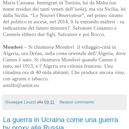
Maria Caruana. Immigrati in Tunisia, lui da Malta (un
nome residuo dei tanti veneti dell’isola), ma via Sicilia, lei
dalla Sicilia. “Le Nouvel Observateur”, nel primo ritratto
del politico in ascesa, nel 2014, li fa entrambi maltesi - su
indicazione del futuro ministro?. Salvatore Costanzo e
Carmela ebbero due figli, Salvatore e poi Rocco.
Mondovì
– Si chiamava Mondovì
il villaggio-città in
Algeria, ora Dréan, sulla costa orientale dell’Algeria, dove
Camus è nato. Si chiamava Mondovì quando Camus è
nato, nel 1913, e l’Algeria era colonia francese. Una
cittadina ora di 40 mila abitanti. Che produce ancora vino,
con agrumi e tabacco.
astolfo@antiit.eu
Giuseppe Leuzzi
alle
09:11
Nessun commento:
La guerra in Ucraina come una guerra
by proxy alla Russia