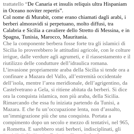
trattatello “
De Canaria et insulis reliquis ultra Hispaniam
in Oceano noviter repertis”.
Col nome di Murabit, come erano chiamati dagli arabi, i
berberi almoravidi si perpetuano, molto diffusi, tra
Calabria e Sicilia a cavaliere dello Stretto di Messina, e in
Spagna, Tunisia, Marocco, Mauritania.
Che la componente berbera fosse forte tra gli islamici di
Sicilia lo proverebbero le attitudini agricole, con le colture
irrigue, dalle verdure agli agrumeti, e il riassestamento e il
riutilizzo delle condutture dell’idraulica romana.
L’invasione propriamente araba della Sicilia si tende ora a
confinare a Mazara del Vallo, all’estremità occidentale
dell’isola, mentre l’area meridionale, dell’agrigentino, da
Castelvetrano a Gela, si ritiene abitata da berberi. Si dice
ora la conquista islamica, non più araba, della Sicilia.
Rimarcando che essa fu iniziata partendo da Tunisi, a
Mazara. E che fu un’occupazione lenta, non d’assalto,
un’immigrazione più che una conquista. Portata a
compimento dopo un secolo e mezzo di tentativi, nel 965,
a Rometta. E sarebbero stati berberi, indisciplinati, gli