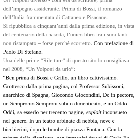
Un Volponi diverso - com’era da scrittore, prima
dell’impegno assiderante. Prima di Bossi, il romanzo
dell’Italia frammentata di Cattaneo e Pisacane.
Si ripubblica a cinquant’anni dalla prima edizione, in vista
del centenario della nascita, l’unico libro fra i suoi tanti
non ristampato – forse perché scorretto.
Con prefazione di
Paolo Di Stefano.
Una delle prime “Riletture” di questo sito lo consigliava
nel 2008, “Un Volponi da urlo”:
“Ben prima di Bossi e Grillo, un libro cattivissimo.
Grottesco dalla prima pagina, col Professor Subissoni,
anarchico di Spagna, Giocondo Giocondini, Dc in pectore,
un Sempronio Semproni subito dimenticato, e un Oddo
Oddi, sa esserlo per trecento pagine,
exploit
inconsueto
nel genere. In un teatro urbinate di nebbia, neve e
bicchierini, dopo le bombe di piazza Fontana. Con la