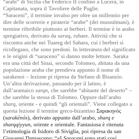
“arabi” di Sicilia che Federico II confinò a Lucera, in
Capitanata, sopra il Tavoliere delle Puglie.
“Saraceni”, il termine invalso per oltre un millennio per
dire delle scorrerie e piraterie “arabe” (dei mussulmani), è
termine riferibile piuttosto ai berberi. Il termine è in arabo
spregiativo, derivato da
saraq
, rubare. Attività che si
riscontra anche nei Tuareg del Sahara, cui i berberi si
ricollegano, che sono predoni. In letteratura del significato
e le origini di “saraceno” si danno molte letture. Saraka
era una città del Sinai, secondo Tolomeo, abitata da una
popolazione araba che prendeva appunto il nome di
sarakenoi – lezione pi ripresa da Stefano di Bisanzio.
Un’altra derivazione, passando per il latino, è
dall’aramaico
sarqn
, che sarebbe “abitante del deserto” –
che sarebbe la stessa di Tolomeo. Oppure dall’arabo
sharq
, oriente - e quindi “gli orientali”. Viene collegato a
questa lezione il termine greco-bizantino
Σαρακηνός
(
sarakēnós
), derivato appunto dall’arabo,
sharq e
sharqqiyyun
, oriente e orientale. Fantasiosa è ritenuta
l’etimologia di Isidoro di Siviglia, poi ripresa da san
Giovanni Damasceno: “«I
Saraceni
sono stati così