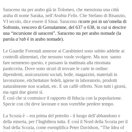
Saraceno sta per arabo già in Tolomeo, che menziona una città
araba di nome Saraka, nell’
Arabia Felix
. Che Stefano di Bisanzio,
VI secolo, dice essere il Sinai. Saraceno r
icorre poi in un’omelia di
Sofronio, vescovo di Gersulamme, del 637 o 638, in cui si descive
una “incursione di saraceni”. Saraceno sta per arabo nomade (la
parola
a’rab
è in arabo nomade).
Le Guardie Forestali annesse ai Carabinieri sono subito addette ai
controlli alimentari, che nessuno vuole svolgere. Ma non sanno
fare nemmeno questo, e passano la mattinata alla rinomata
pasticceria. Dove sono sicuri di trovare le carte in ordine:
dipendenti, assicurazioni sociali, bolle, magazzini, materiali in
lavorazione, etichettature fedeli, igiene in laboratorio, prodotti
naturalmente non scaduti, etc. E un caffè offerto. Non tutti i giorni,
ma ogni due giorni sì.
È così che si costruisce il rapporto di fiducia con la popolazione.
Specie con chi deve lavorare e non vorrebbe perdere tempo.
La Scozia è – era prima del petrolio - il luogo dell’abbandono e
della miseria, per l’Inghiltera tutta. E così il Nord della Scozia per il
Sud della Scozia, come esemplifica Peter Davidson, “The Idea of