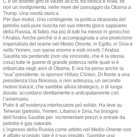
C’è un distinto giro di valzer all’Est, tra Mosca e Riad, se
non un rivolgimento, nelle more del passaggio da Obama a
Trump. Una novità storica.
Per due motivi. Uno contingente: la politica ribassista del
petrolio sarà pure riuscita nel suo intento (poco sappiamo
della Russia, di fatto), ma più di tutti ha messo in ginocchio
l’Arabia. Anche perché si è accompagnata a una proiezione
imperialista del reame nel Medio Oriente, in Egitto, in Siria e
nello Yemen, con spese enormi e esiti incerti: l’Arabia
Saudita sta perdendo (non sta vincendo, che è la stessa
cosa) tutte le guerre di grande potenza nelle quali si è
imbarcata negli anni di Obama. E ora ha perso anche la
“sua” presidente, la sponsor Hillary Clinton. Di fronte a una
presidenza Usa filorussa, o non antirussa, un secondo
motivo traluce, che sarebbe allora strategico, o di lunga
durata: accordarsi direttamente e anticipatamente con
l’avversario.
Putin è all’evidenza interlocutore più solido. Ha leve su
Teheran (petrolio, Yemen, Libano) e Siria, ha bisogno
dell’Arabia Saudita per incrementare prezzi e entrate da
petrolio e gas naturale.
L’ingresso della Russia come arbitro nel Medio Oriente non
è affatto scontato, tale è il suo impatto. Sarebbe una