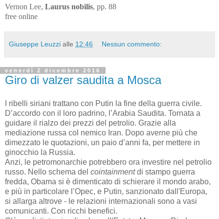
Vernon Lee,
Laurus nobilis
, pp. 88
free online
Giuseppe Leuzzi
alle
12:46
Nessun commento:
venerdì 2 dicembre 2016
Giro di valzer saudita a Mosca
I ribelli siriani trattano con Putin la fine della guerra civile.
D’accordo con il loro padrino, l’Arabia Saudita. Tornata a
guidare il rialzo dei prezzi del petrolio. Grazie alla
mediazione russa col nemico Iran. Dopo averne più che
dimezzato le quotazioni, un paio d’anni fa, per mettere in
ginocchio la Russia.
Anzi, le petromonarchie potrebbero ora investire nel petrolio
russo. Nello schema del
cointainment
di stampo guerra
fredda, Obama si è dimenticato di schierare il mondo arabo,
e più in particolare l’Opec, e Putin, sanzionato dall'Europa,
si allarga altrove - le relazioni internazionali sono a vasi
comunicanti. Con ricchi benefici.