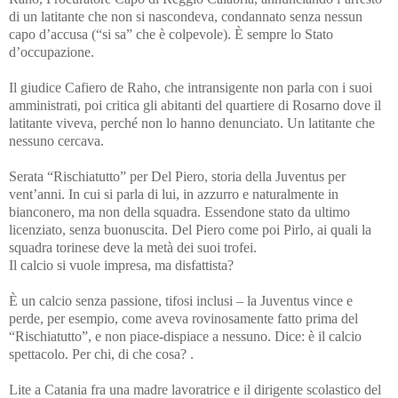
di un latitante che non si nascondeva, condannato senza nessun
capo d’accusa (“si sa” che è colpevole). È sempre lo Stato
d’occupazione.
Il giudice Cafiero de Raho, che intransigente non parla con i suoi
amministrati, poi critica gli abitanti del quartiere di Rosarno dove il
latitante viveva, perché non lo hanno denunciato. Un latitante che
nessuno cercava.
Serata “Rischiatutto” per Del Piero, storia della Juventus per
vent’anni. In cui si parla di lui, in azzurro e naturalmente in
bianconero, ma non della squadra. Essendone stato da ultimo
licenziato, senza buonuscita. Del Piero come poi Pirlo, ai quali la
squadra torinese deve la metà dei suoi trofei.
Il calcio si vuole impresa, ma disfattista?
È un calcio senza passione, tifosi inclusi – la Juventus vince e
perde, per esempio, come aveva rovinosamente fatto prima del
“Rischiatutto”, e non piace-dispiace a nessuno. Dice: è il calcio
spettacolo. Per chi, di che cosa? .
Lite a Catania fra una madre lavoratrice e il dirigente scolastico del