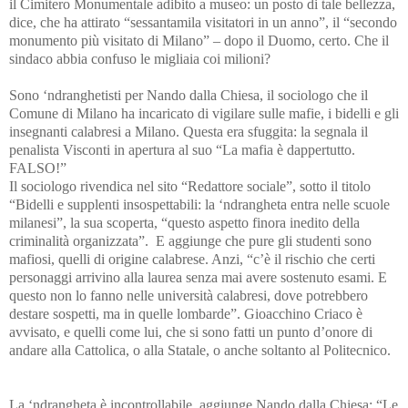
il Cimitero Monumentale adibito a museo: un posto di tale bellezza,
dice, che ha attirato “sessantamila visitatori in un anno”, il “secondo
monumento più visitato di Milano” – dopo il Duomo, certo. Che il
sindaco abbia confuso le migliaia coi milioni?
Sono ‘ndranghetisti per Nando dalla Chiesa, il sociologo che il
Comune di Milano ha incaricato di vigilare sulle mafie, i bidelli e gli
insegnanti calabresi a Milano. Questa era sfuggita: la segnala il
penalista Visconti in apertura al suo “La mafia è dappertutto.
FALSO!”
Il sociologo rivendica nel sito “Redattore sociale”, sotto il titolo
“Bidelli e supplenti insospettabili: la ‘ndrangheta entra nelle scuole
milanesi”, la sua scoperta, “questo aspetto finora inedito della
criminalità organizzata”. E aggiunge che pure gli studenti sono
mafiosi, quelli di origine calabrese. Anzi, “c’è il rischio che certi
personaggi arrivino alla laurea senza mai avere sostenuto esami. E
questo non lo fanno nelle università calabresi, dove potrebbero
destare sospetti, ma in quelle lombarde”. Gioacchino Criaco è
avvisato, e quelli come lui, che si sono fatti un punto d’onore di
andare alla Cattolica, o alla Statale, o anche soltanto al Politecnico.
La ‘ndrangheta è incontrollabile, aggiunge Nando dalla Chiesa: “Le