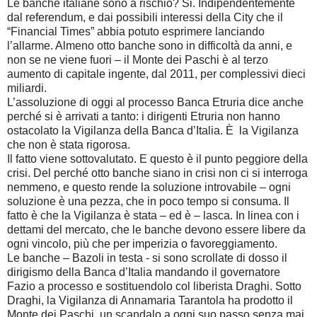
Le banche italiane sono a rischio? Si. Indipendentemente
dal referendum, e dai possibili interessi della City che il
“Financial Times” abbia potuto esprimere lanciando
l’allarme. Almeno otto banche sono in difficoltà da anni, e
non se ne viene fuori – il Monte dei Paschi è al terzo
aumento di capitale ingente, dal 2011, per complessivi dieci
miliardi.
L’assoluzione di oggi al processo Banca Etruria dice anche
perché si è arrivati a tanto: i dirigenti Etruria non hanno
ostacolato la Vigilanza della Banca d’Italia. È la Vigilanza
che non è stata rigorosa.
Il fatto viene sottovalutato. E questo è il punto peggiore della
crisi. Del perché otto banche siano in crisi non ci si interroga
nemmeno, e questo rende la soluzione introvabile – ogni
soluzione è una pezza, che in poco tempo si consuma. Il
fatto è che la Vigilanza è stata – ed è – lasca. In linea con i
dettami del mercato, che le banche devono essere libere da
ogni vincolo, più che per imperizia o favoreggiamento.
Le banche – Bazoli in testa - si sono scrollate di dosso il
dirigismo della Banca d’Italia mandando il governatore
Fazio a processo e sostituendolo col liberista Draghi. Sotto
Draghi, la Vigilanza di Annamaria Tarantola ha prodotto il
Monte dei Paschi, un scandalo a ogni suo passo senza mai