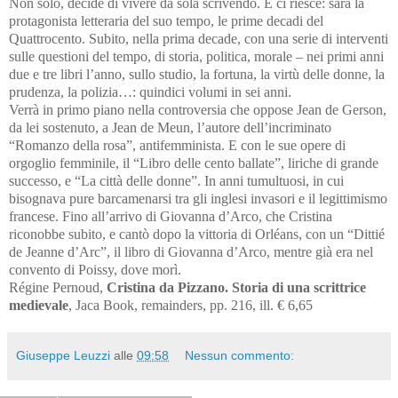
Non solo, decide di vivere da sola scrivendo. E ci riesce: sarà la
protagonista letteraria del suo tempo, le prime decadi del
Quattrocento. Subito, nella prima decade, con una serie di interventi
sulle questioni del tempo, di storia, politica, morale – nei primi anni
due e tre libri l’anno, sullo studio, la fortuna, la virtù delle donne, la
prudenza, la polizia…: quindici volumi in sei anni.
Verrà in primo piano nella controversia che oppose Jean de Gerson,
da lei sostenuto, a Jean de Meun, l’autore dell’incriminato
“Romanzo della rosa”, antifemminista. E con le sue opere di
orgoglio femminile, il “Libro delle cento ballate”, liriche di grande
successo, e “La città delle donne”. In anni tumultuosi, in cui
bisognava pure barcamenarsi tra gli inglesi invasori e il legittimismo
francese. Fino all’arrivo di Giovanna d’Arco, che Cristina
riconobbe subito, e cantò dopo la vittoria di Orléans, con un “Dittié
de Jeanne d’Arc”, il libro di Giovanna d’Arco, mentre già era nel
convento di Poissy, dove morì.
Régine Pernoud,
Cristina da Pizzano. Storia di una scrittrice
medievale
, Jaca Book, remainders, pp. 216, ill. € 6,65
Giuseppe Leuzzi
alle
09:58
Nessun commento: