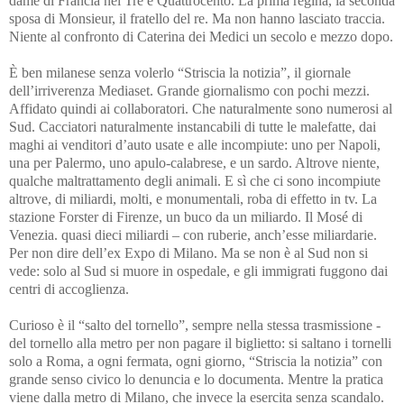
dame di Francia nel Tre e Quattrocento. La prima regina, la seconda
sposa di Monsieur, il fratello del re. Ma non hanno lasciato traccia.
Niente al confronto di Caterina dei Medici un secolo e mezzo dopo.
È ben milanese senza volerlo “Striscia la notizia”, il giornale
dell’irriverenza Mediaset. Grande giornalismo con pochi mezzi.
Affidato quindi ai collaboratori. Che naturalmente sono numerosi al
Sud. Cacciatori naturalmente instancabili di tutte le malefatte, dai
maghi ai venditori d’auto usate e alle incompiute: uno per Napoli,
una per Palermo, uno apulo-calabrese, e un sardo. Altrove niente,
qualche maltrattamento degli animali. E sì che ci sono incompiute
altrove, di miliardi, molti, e monumentali, roba di effetto in tv. La
stazione Forster di Firenze, un buco da un miliardo. Il Mosé di
Venezia. quasi dieci miliardi – con ruberie, anch’esse miliardarie.
Per non dire dell’ex Expo di Milano. Ma se non è al Sud non si
vede
: solo al Sud si muore in ospedale, e gli immigrati fuggono dai
centri di accoglienza.
Curioso è il
“salto del tornello”, sempre nella stessa trasmissione -
del tornello alla metro per non pagare il biglietto: si saltano i tornelli
solo a Roma, a ogni fermata, ogni giorno,
“Striscia la notizia” con
grande senso civico lo denuncia e lo documenta. Mentre la pratica
viene dalla metro di Milano, che invece la esercita senza scandalo.