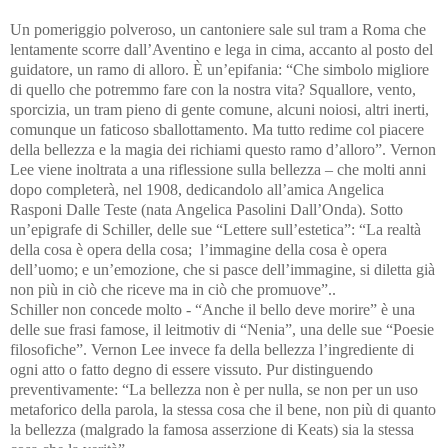
Un pomeriggio polveroso, un cantoniere sale sul tram a Roma che
lentamente scorre dall’Aventino e lega in cima, accanto al posto del
guidatore, un ramo di alloro. È un’epifania: “Che simbolo migliore
di quello che potremmo fare con la nostra vita? Squallore, vento,
sporcizia, un tram pieno di gente comune, alcuni noiosi, altri inerti,
comunque un faticoso sballottamento. Ma tutto redime col piacere
della bellezza e la magia dei richiami questo ramo d’alloro”. Vernon
Lee viene inoltrata a una riflessione sulla bellezza – che molti anni
dopo completerà, nel 1908, dedicandolo all’amica Angelica
Rasponi Dalle Teste
(nata Angelica Pasolini Dall’Onda).
Sotto
un’epigrafe di Schiller, delle sue “Lettere sull’estetica”
: “
La realtà
della cosa è opera della cosa; l’immagine della cosa è opera
dell’uomo; e un’emozione, che si pasce dell’immagine, si diletta già
non più in ciò che riceve
ma in ciò che promuove”.
.
Schiller non concede molto - “Anche il bello deve morire” è una
delle sue frasi famose, il leitmotiv di “Nenia”, una delle sue “Poesie
filosofiche”. Vernon Lee invece fa della bellezza l’ingrediente di
ogni atto o fatto degno di essere vissuto. Pur distinguendo
preventivamente: “La bellezza non è per nulla, se non per un uso
metaforico della parola, la stessa cosa che il bene, non più di quanto
la bellezza (malgrado la famosa asserzione di Keats) sia la stessa