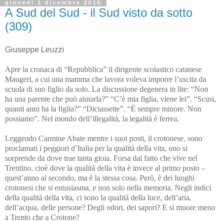
giovedì 1 dicembre 2016
A Sud del Sud - il Sud visto da sotto
(309)
Giuseppe Leuzzi
Apre la cronaca di “Repubblica” il dirigente scolastico catanese
Maugeri, a cui una mamma che lavora voleva imporre l’uscita da
scuola di suo figlio da solo. La discussione degenera in lite: “Non
ha una parente che può aiutarla?” “C’è mia figlia, viene lei”. “Scusi,
quanti anni ha la figlia?” “Diciassette”. “È sempre minore. Non
possiamo”. Nel mondo dell’illegalità, la legalità è ferrea.
Leggendo Carmine Abate mentre i suoi posti, il crotonese, sono
proclamati i peggiori d’Italia per la qualità della vita, uno si
sorprende da dove trae tanta gioia. Forsa dal fatto che vive nel
Trentino, cioè dove la qualità della vita è invece al primo posto –
quest’anno al secondo, ma è la stessa cosa. Però, è dei luoghi
crotonesi che si entusiasma, e non solo nella memoria. Negli indici
della qualità della vita, ci sono la qualità della luce, dell’aria,
dell’acqua, delle persone? Degli odori, dei sapori? E si muore meno
a Trento che a Crotone?