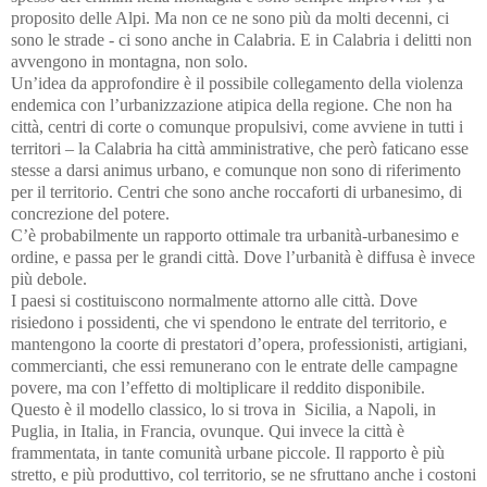
proposito delle Alpi. Ma non ce ne sono più da molti decenni, ci
sono le strade - ci sono anche in Calabria. E in Calabri
a
i delitti non
avvengono in m
o
ntagna, non solo.
Un’idea da approfondire è il possibile collegamento della violenza
endemica con l’urbanizzazione atipica della regione. Che non ha
città, centri di corte o comunque pro
p
ulsivi, come avviene in tutti i
territori – la Calabria ha città amministrative, che però faticano esse
stesse a darsi animus urbano, e comunque non sono di riferimento
per il territorio. Centri che sono anche roccaforti di urbanesimo, di
concrezione del potere.
C’è probabilmente un rapporto ottimale tra urbanità-urbanesimo e
ordine, e passa per le grandi città. Dove l’urbanità è diffusa è invece
più debole.
I paesi si costituiscono normalmente attorno alle città. Dove
risiedono i possidenti, che vi spendono le entrate del
t
erritorio, e
mantengono la coorte di prestatori d’opera, professionisti, artigiani,
commercianti, che essi remunerano con le entrate delle campagne
povere, ma con l’effetto di moltiplicare il reddito disponibile.
Questo è il modello classico, lo si trova in Sicilia, a Napoli, in
Puglia, in Italia, in Francia, ovunque. Qui invece la città è
frammentata, in tante comunità urbane piccole. Il rapporto è più
stretto, e più prod
u
ttivo, col territorio, se ne sfruttano anche i costoni