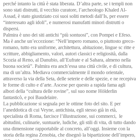
perché intanto la città è stata liberata. D’altra parte, se i templi non
sono stati distrutti, il vecchio curatore, l’archeologo Khaled Al-
Assad, è stato giustiziato coi suoi soliti metodi dall’Is, per essere
“interessato agli idoli”, e numerosi manufatti minori distrutti o
dispersi.
Palmira è uno dei siti antichi “più sontuosi”, con Pompei e Efeso.
Ma è anche un’eccezione: “Nell’impero romano, o piuttosto greco-
romano, tutto era uniforme, architettura, abitazione, lingue sc ritte e
scritture, abbigliamento, valori, autori classici e religiosità, dalla
Scozia al Reno, al Danubio, all’Eufrate e al Sahara, almeno nella
buona società”. Palmira era anch’essa una città civile, e di cultura,
ma di un’altra. Mediava commercialmente il mondo orientale,
attraverso la via della Seta, delle seterie e delle spezie, e ne recepiva
le forme di culto e d’arte. Ascese per questo a rapida fama agli
albori della “cultura delle rovine”, sul suo nome Hölderlin
fantasticò, e poi Baudelaire.
La pubblicazione si segnala per le ottime foto del sito. E per
l’aneddotica di cui Veyne, antichista, egli stesso già in età,
specialista di Roma, farcisce l’illustrazione, sui commerci, le
abitudini, culinarie, suntuarie, ludiche, gli stili di vita, di tutto dando
una dimensione rapportabile al concreto, all’oggi.
Insieme con la
storia della regina Zenobia, che disegnò la bipartizione dell’impero,