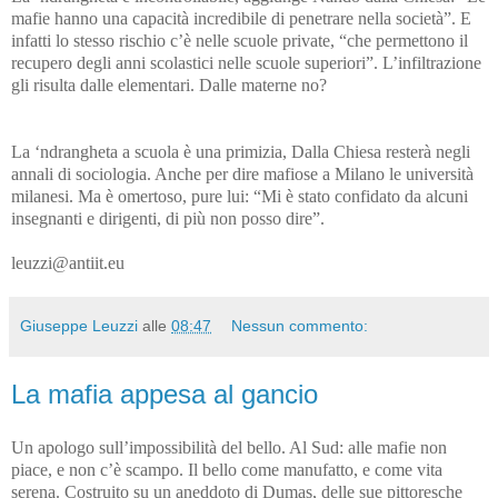
mafie hanno una capacità incredibile di penetrare nella società”. E
infatti lo stesso rischio c’è nelle scuole private, “che permettono il
recupero degli anni scolastici nelle scuole superiori”. L’infiltrazione
gli risulta dalle elementari. Dalle materne no?
La ‘ndrangheta a scuola è una primizia, Dalla Chiesa resterà negli
annali di sociologia. A
nche per dire
mafiose a Milano le università
milanesi.
Ma è omertoso, pure lui: “Mi è stato confidato da alcuni
insegnanti e dirigenti, di più non posso dire”.
leuzzi@antiit.eu
Giuseppe Leuzzi
alle
08:47
Nessun commento:
La mafia appesa al gancio
Un apologo sull’impossibilità del bello. Al Sud: alle mafie non
piace, e non c’è scampo. Il bello come manufatto, e come vita
serena. Costruito su un aneddoto di Dumas, delle sue pittoresche