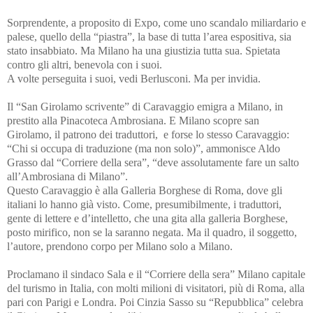
Sorprendente, a proposito di Expo, come uno scandalo miliardario e
palese, quello della “piastra”, la base di tutta l’area espositiva, sia
stato insabbiato. Ma Milano ha una giustizia tutta sua. Spietata
contro gli altri, benevola con i suoi.
A volte perseguita i suoi, vedi Berlusconi. Ma per invidia.
Il “San Girolamo scrivente” di Caravaggio emigra a Milano, in
prestito alla Pinacoteca Ambrosiana. E Milano scopre san
Girolamo, il patrono dei traduttori, e forse lo stesso Caravaggio:
“Chi si occupa di traduzione (ma non solo)”, ammonisce Aldo
Grasso dal “Corriere della sera”, “deve assolutamente fare un salto
all’Ambrosiana di Milano”.
Questo Caravaggio è alla Galleria Borghese di Roma, dove gli
italiani lo hanno già visto. Come, presumibilmente, i traduttori,
gente di lettere e d’intelletto, che una gita alla galleria Borghese,
posto mirifico, non se la saranno negata. Ma il quadro, il soggetto,
l’autore, prendono corpo per Milano solo a Milano.
Proclamano il sindaco Sala e il “Corriere della sera” Milano capitale
del turismo in Italia, con molti milioni di visitatori, più di Roma, alla
pari con Parigi e Londra. Poi Cinzia Sasso su “Repubblica” celebra