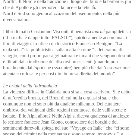
North”. Il Nord è nella tradizione il luogo del buio e la barbarie, più
che di Apollo e gli iperborei – la luce e la felicità.
Nord e Sud sono geolocalizzazioni del risentimento, della più
diversa natura.
I libri di mafia Costantino Visconti, il penalista
tourné
pamphlettista
(“La mafia è dappertutto. FALSO!”), spiritosamente accomuna ai
libri di viaggio. Lo dice con lo storico Francesco Benigno, “La
mala setta”: la pubblicistica sulla mafia è come “la letteratura di
viaggio, con i propri paesaggi naturali e umani che vengono desunti
e filtrati dalla tradizione dei discorsi preesistenti (quando non
brutalmente dai
topoi
che essa nutre) ben più che dall’osservazione
attenta e curiosa, e per così dire in presa diretta del mondo”.
Le origini della ‘ndrangheta
La violenza diffusa in Calabria non si sa a cosa ascrivere. Si è detto
di un’eredita bruzia, dei Bruzi di cui nulla o quasi si sa, e che
co
munque
non ci sono pi
ù
da qualche m
i
llennio. Del carattere
ombroso dei valligiani delle regioni montuose, delle valli strette e
isolate. E le Alpi, allora? Nelle Alpi si diceva qualcosa di analogo:
lo scrittore fra
nces
e Jean Giono, conoscitore dei borghi e dei
sentimenti durevoli, spiega nel suo “Voyage en Italie” che “ci sono
spesso dei crimini nella montagna e sono sempre improvvisi”, a