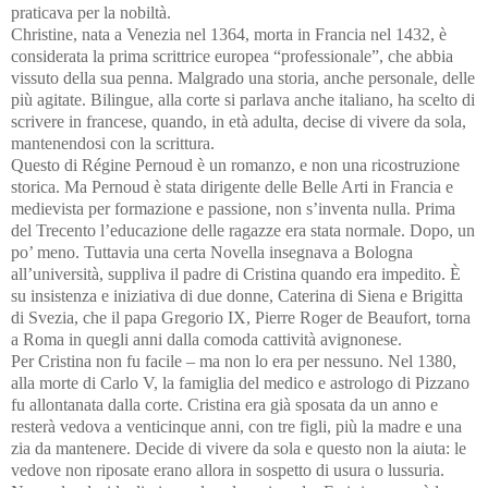
praticava per la nobiltà.
Christine, nata a Venezia nel 1364, morta in Francia nel 1432, è
considerata la prima scrittrice europea “professionale”, che abbia
vissuto della sua penna. Malgrado una storia, anche personale, delle
più agitate. Bilingue, alla corte si parlava anche italiano, ha scelto di
scrivere in francese, quando, in età adulta, decise di vivere da sola,
mantenendosi con la scrittura.
Questo di Régine Pernoud è un romanzo, e non una ricostruzione
storica. Ma Pernoud è stata dirigente delle Belle Arti in Francia e
medievista per formazione e passione, non s’inventa nulla.
Prima
del Trecento l’educazione delle ragazze era stata normale. Dopo, un
po’ meno. Tuttavia una certa Novella insegnava a Bologna
all’università, suppliva il padre di Cristina quando era impedito. È
su insistenza e iniziativa di due donne, Caterina di Siena e Brigitta
di Svezia, che il papa Gregorio IX, Pierre Roger de Beaufort, torna
a Roma in quegli anni dalla comoda cattività avignonese.
Per Cristina non fu facile – ma non lo era per nessuno.
Nel 1380,
alla morte di Carlo V, la famiglia del medico e astrologo di Pizzano
fu allontanata dalla corte. Cristina era già sposata da un anno e
resterà vedova a venticinque anni, con tre figli, più la madre e una
zia da mantenere. Decide di vivere da sola e questo non la aiuta: le
vedove non riposate erano allora in sospetto di usura o lussuria.