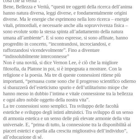
cosa che la verità”.
Bene, Bellezza e Verità, “questi tre oggetti della ricerca dell’anima
hanno natura diversa, leggi diverse, e fondamentalmente origini
diverse. Ma le energie che esprimono nella loro ricerca – energie
vitali, primordiali, e necessarie anche alla sopravvivenza fisica –
sono evolute sotto la stessa spinta all’adattamento della natura
umana all’ambiente”. E si sono espresse, si sono affinate, hanno
progredito in concerto, “incontrandosi, incrociandosi, e
rafforzandosi vicendevolmente”. Fino a diventare
“indissolubilmente interconnesse”
Non è una novità, si dice Vernon Lee, è ciò che la migliore
filosofia, da Platone in poi, si è impegnata a mostrare. Con la
religione e la poesia. Ma tre di queste connessioni ritiene più
importanti, “persuasa come sono che il progresso scientifico odierno
si sbarazzerà del’esteticismo spurio e dell’utilitarismo miope che
hanno messo in dubbio l’intima e vitale connessione tra la bellezza
e ogni altro nobile oggetto della nostra vita”.
La tre connessioni sono semplici. Tra sviluppo delle facoltà
estetiche e sviluppo degli istinti altruistici. Tra sviluppo di un senso
di armonia estetica e un senso delle più elevate armonie della vita
universale. E, “prima di tutto, la connessione tra la disponibilità ai
piaceri estetici e quella alla crescita migliorativa dell’individuo”,
all’educazione di sé.