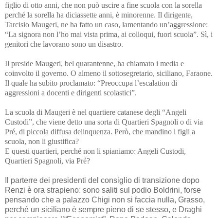
figlio di otto anni, che non può uscire a fine scuola con la sorella
perché la sorella ha diciassette anni, è minorenne. Il dirigente,
Tarcisio Maugeri, ne ha fatto un caso, lamentando un’aggressione:
“La signora non l’ho mai vista prima, ai colloqui, fuori scuola”. Sì, i
genitori che lavorano sono un disastro.
Il preside Maugeri, bel quarantenne, ha chiamato i media e
coinvolto il governo. O almeno il sottosegretario, siciliano, Faraone.
Il quale ha subito proclamato: “Preoccupa l’escalation di
aggressioni a docenti e dirigenti scolastici”.
La scuola di Maugeri è nel quartiere catanese degli “Angeli
Custodi”, che viene detto una sorta di Quartieri Spagnoli o di via
Pré, di piccola diffusa delinquenza. Però, che mandino i figli a
scuola, non li giustifica?
E questi quartieri, perché non li spianiamo: Angeli Custodi,
Quartieri Spagnoli, via Pré?
Il parterre dei presidenti del consiglio di transizione dopo
Renzi è ora strapieno: sono saliti sul podio Boldrini, forse
pensando che a palazzo Chigi non si faccia nulla, Grasso,
perché un siciliano è sempre pieno di se stesso, e Draghi