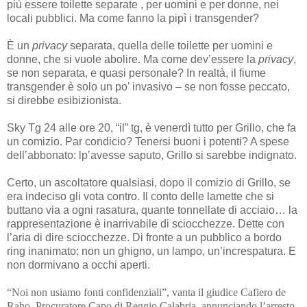
più essere toilette separate , per uomini e per donne, nei
locali pubblici. Ma come fanno la pipì i transgender?
È un
privacy
separata, quella delle toilette per uomini e
donne, che si vuole abolire. Ma come dev’essere la
privacy
,
se non separata, e quasi personale? In realtà, il fiume
transgender è solo un po’ invasivo – se non fosse peccato,
si direbbe esibizionista.
Sky Tg 24 alle ore 20, “il” tg, è venerdì tutto per Grillo, che fa
un comizio. Par condicio? Tenersi buoni i potenti? A spese
dell’abbonato: lp’avesse saputo, Grillo si sarebbe indignato.
Certo, un ascoltatore qualsiasi, dopo il comizio di Grillo, se
era indeciso gli vota contro. Il conto delle lamette che si
buttano via a ogni rasatura, quante tonnellate di acciaio… la
rappresentazione è inarrivabile di sciocchezze. Dette con
l’aria di dire sciocchezze. Di fronte a un pubblico a bordo
ring inanimato: non un ghigno, un lampo, un’increspatura. E
non dormivano a occhi aperti.
“Noi non usiamo fonti confidenziali”, vanta il giudice Cafiero de
Raho, Procuratore Capo di Reggio Calabria, annunciando l’arresto