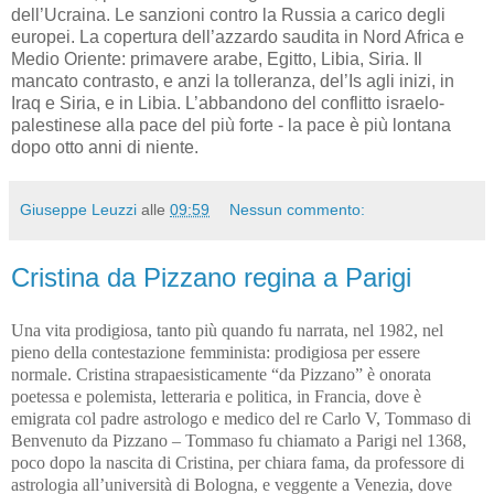
dell’Ucraina. Le sanzioni contro la Russia a carico degli
europei. La copertura dell’azzardo saudita in Nord Africa e
Medio Oriente: primavere arabe, Egitto, Libia, Siria. Il
mancato contrasto, e anzi la tolleranza, del’Is agli inizi, in
Iraq e Siria, e in Libia. L’abbandono del conflitto israelo-
palestinese alla pace del più forte - la pace è più lontana
dopo otto anni di niente.
Giuseppe Leuzzi
alle
09:59
Nessun commento:
Cristina da Pizzano regina a Parigi
Una vita prodigiosa, tanto più quando fu narrata, nel 1982, nel
pieno della contestazione femminista: prodigiosa per essere
normale. Cristina strapaesisticamente “da Pizzano” è onorata
poetessa e polemista, letteraria e politica, in Francia, dove è
emigrata col padre astrologo e medico del re Carlo V, Tommaso di
Benvenuto da Pizzano – Tommaso fu chiamato a Parigi nel 1368,
poco dopo la nascita di Cristina, per chiara fama, da professore di
astrologia all’università di Bologna, e veggente a Venezia, dove