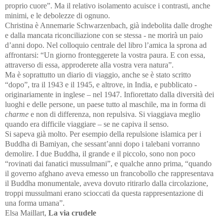
proprio cuore”. Ma il relativo isolamento acuisce i contrasti, anche
minimi, e le debolezze di ognuno.
Christina è Annemarie Schwarzenbach, già indebolita dalle droghe
e dalla mancata riconciliazione con se stessa - ne morirà un paio
d’anni dopo. Nel colloquio centrale del libro l’amica la sprona ad
affrontarsi: “Un giorno fronteggerete la vostra paura. E con essa,
attraverso di essa, approderete alla vostra vera natura”.
Ma è soprattutto un diario di viaggio, anche se è stato scritto
“dopo”, tra il 1943 e il 1945, e altrove, in India, e pubblicato -
originariamente in inglese – nel 1947. Infiorettato dalla diversità dei
luoghi e delle persone, un paese tutto al maschile, ma in forma di
charme
e non di differenza, non repulsiva. Si viaggiava meglio
quando era difficile viaggiare – se ne capiva il senso.
Si sapeva già molto. Per esempio della repulsione islamica per i
Buddha di Bamiyan, che sessant’anni dopo i talebani vorranno
demolire. I due Buddha, il grande e il piccolo, sono non poco
“rovinati dai fanatici mussulmani”, e qualche anno prima, “quando
il governo afghano aveva emesso un francobollo che rappresentava
il Buddha monumentale, aveva dovuto ritirarlo dalla circolazione,
troppi mussulmani erano scioccati da questa rappresentazione di
una forma umana”.
Elsa Maillart,
La via crudele