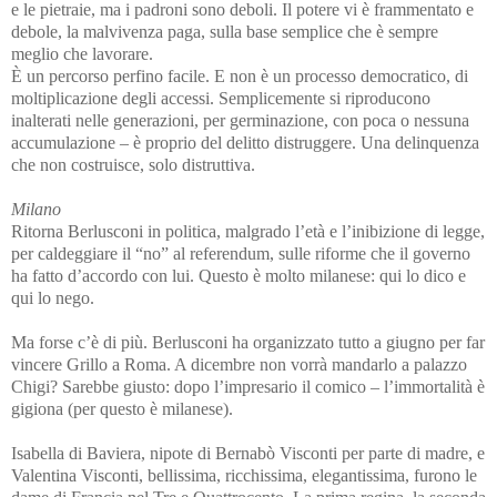
e le pietraie, ma i padroni sono deboli. Il potere vi è frammentato e
debole, la malvivenza paga, sulla base semplice che è sempre
meglio che lavorare.
È un percorso perfino facile. E non è un processo democratico, di
moltiplicazione degli accessi. Semplicemente si riproducono
inalterati nelle generazioni, per germinazione, con poca o nessuna
accumulazione – è proprio del delitto distruggere. Una delinquenza
che non costruisce, solo distruttiva.
Milano
Ritorna Berlusconi in politica, malgrado l’età e l’inibizione di legge,
per caldeggiare il “no” al referendum, sulle riforme che il governo
ha fatto d’accordo con lui. Questo è molto milanese: qui lo dico e
qui lo nego.
Ma forse c’è di più. Berlusconi ha organizzato tutto a giugno per far
vincere Grillo a Roma. A dicembre non vorrà mandarlo a palazzo
Chigi? Sarebbe giusto: dopo l’impresario il comico – l’immortalità è
gigiona (per questo è milanese).
Isabella di Baviera, nipote di Bernabò Visconti per parte di madre, e
Valentina Visconti, bellissima, ricchissima, elegantissima, furono le