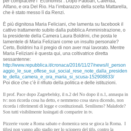
per compiacere l’“Economist”. Dopo Padoan, Calenda,
Alfano, e ora Del Rio. Ha l’imbarazzo della scelta Mattarella,
che è stato messo lì da Renzi.
È più dignitosa Maria Feliciani, che lamenta su facebook il
cattivo trattamento subito dalla pubblica Amministrazione, o
la presidente della Camera Laura Boldrini, che posta le
lamentele di Maria Feliziani come un insulto personale?
Certo, Boldrini ha il pregio di non aver mai lavorato. Mentre
Maria Feliziani è questa qui, una coltivatrice diretta
sessantenne:
http://www.repubblica.it/cronaca/2016/11/27/news/il_person
aggio_le_sue_offese_sui_social_rese_note_dalla_presiden
te_della_camera_e_ora_maria_si_scusa-152908833/
Poi dice che c’è il rifiuto della politica e delle istituzioni.
Il prof. Pace dopo Zagrebelsky, il n.2 del No dopo il n.1, annaspa in
tv: non ricorda cosa ha detto, e nemmeno cosa stava dicendo, non
ricorda i riferimenti di legge e costituzionali. Senilismo? Malafede?
Son tutti visibilmente lusingati di comparire in tv.
Pizzerie vuote a Roma sabato e domenica sera se gioca la Roma. I
tifosi non vanno allo stadio per lo sciopero del tifo, contro la