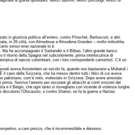
paginate di grandi quotidiani, teorici sportivi, teorici psicologi, teorici di
to in giustizia politica all’estero, contro Pinochet, Berlusconi, e altri
dinata, in 26 città, con Almodovar e Almudena Grandes – molto imbruttita.
certo senso eroe nazionale lo è.
. Ma ha accompagnato il Santander e il Bilbao, l’altro grande banco
o il ritorno della Spagna nel subcontinente, prima interlocutrice di
mpiva di narcos colombiani, con i loro corrispondenti camorristi. C’è un
.
tribunali aveva Amsterdam un secolo fa, quando non bastavano a Multatuli i
È il caso della Svizzera, che ha messo dentro tutti i libici di cui aveva
rimo pakistano, com’è noto, molestato in Svizzera. Dopo avere arrestato
ima. Serviva l’arresto per oscurare gli attacchi ai conti svizzeri dei
ia e il Belgio, che ogni tanto si risvegliano con vicende di violenze lunghe
i, se discutono l’Olocausto, o contro Sharon, se fa la guerra a Hamas.
l pompelmo, a caro prezzo, che è incommestibile e dannoso.