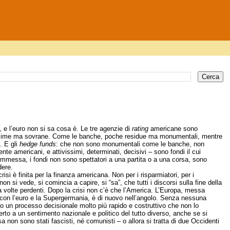
a, e l’euro non si sa cosa è. Le tre agenzie di
rating
americane sono
issime ma sovrane. Come le banche, poche residue ma monumentali, mentre
. E gli
hedge funds
: che non sono monumentali come le banche, non
ente americani, e attivissimi, determinati, decisivi – sono fondi il cui
ommessa, i fondi non sono spettatori a una partita o a una corsa, sono
dere.
 crisi è finita per la finanza americana. Non per i risparmiatori, per i
 non si vede, si comincia a capire, si “sa”, che tutti i discorsi sulla fine della
a volte perdenti. Dopo la crisi non c’è che l’America. L’Europa, messa
nio con l’euro e la Supergermania, è di nuovo nell’angolo. Senza nessuna
nno un processo decisionale molto più rapido e costruttivo che non lo
certo a un sentimento nazionale e politico del tutto diverso, anche se si
 non sono stati fascisti, né comunisti – o allora si tratta di due Occidenti