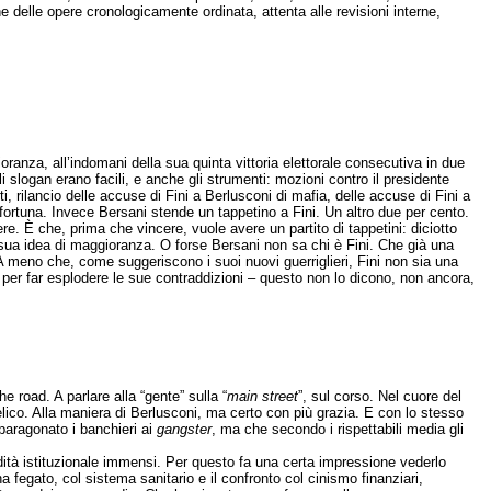
ne delle opere cronologicamente ordinata, attenta alle revisioni interne,
ioranza, all’indomani della sua quinta vittoria elettorale consecutiva in due
li slogan erano facili, e anche gli strumenti: mozioni contro il presidente
, rilancio delle accuse di Fini a Berlusconi di mafia, delle accuse di Fini a
fortuna. Invece Bersani stende un tappetino a Fini. Un altro due per cento.
e. È che, prima che vincere, vuole avere un partito di tappetini: diciotto
a sua idea di maggioranza. O forse Bersani non sa chi è Fini. Che già una
. A meno che, come suggeriscono i suoi nuovi guerriglieri, Fini non sia una
, per far esplodere le sue contraddizioni – questo non lo dicono, non ancora,
he road. A parlare alla “gente” sulla “
main street
”, sul corso. Nel cuore del
belico. Alla maniera di Berlusconi, ma certo con più grazia. E con lo stesso
 paragonato i banchieri ai
gangster
, ma che secondo i rispettabili media gli
idità istituzionale immensi. Per questo fa una certa impressione vederlo
fegato, col sistema sanitario e il confronto col cinismo finanziari,