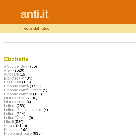
anti.it
Il vero del falso
Etichette
A Sud del Sud
(785)
Affari
(2520)
Autodafé
(19)
Biblioteca
(4404)
Cose viste
(150)
Il mondo com'è
(3713)
Il mondo com'è. Ombre
(5)
Il mondo com'era
(138)
Informazione
(2190)
Infprmazione
(4)
Lettera
(758)
Lettera. Sinistra sinistra
(4)
Letture
(814)
Letture\Visioni
(6)
Libelli
(536)
Ombre
(2165)
Presenze
(55)
Problemi di base
(931)