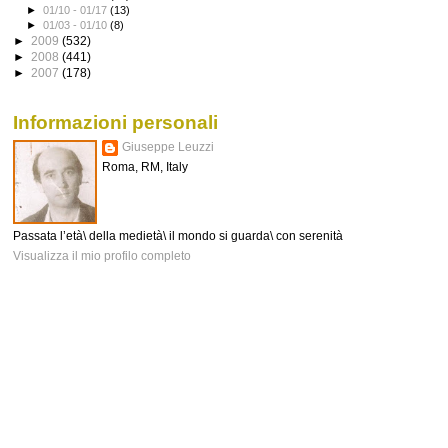
►
01/10 - 01/17
(13)
►
01/03 - 01/10
(8)
►
2009
(532)
►
2008
(441)
►
2007
(178)
Informazioni personali
Giuseppe Leuzzi
Roma, RM, Italy
Passata l’età\ della medietà\ il mondo si guarda\ con serenità
Visualizza il mio profilo completo