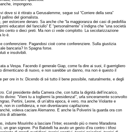
e banche, impongono.
livi dove si è ritirato a Gerusalemme, segue sul “Corriere della sera”
 pallino del giornalista.
 per estorcere denaro. Sa anche che “la maggioranza dei casi di pedofilia
 primi educatori del fanciullo” E “personalmente” s’indigna che “una società
ntro cento o dieci preti. Ma non ci vede complotto. La secolarizzazione
 lo è.
e conferenziere. Pagandosi cioè come conferenziere. Sulla giustizia
iale bancaria? In Spagna forse.
ti e insolvibili.
ata a Vespa. Facendo il generale Giap, come fa dire ai suoi, il guerrigliero
lo dimenticano di nuovo, e non sarebbe un danno, ma non è questo il
per ore in tv. Dicendo di sé tutto il bene possibile, naturalmente, e degli
ro. Col presidente della Camera che, con tutta la dignità dell’incarico,
itto divino: “Vieni tu a togliermi la presidenza!”, urla sinceramente sconvolto
Ingrao, Pertini, Leone, di un’altra epoca, è vero, ma anche Violante e
ri, non in confidenza, e non diventavano capifazione.
tanché, voleva caciare Alemanno. E anche la Polverini la guarda ora con
stra di attraente.
tus, indurre Mourinho a lasciare l’Inter, essendo più o meno Maradona
, un gran signore. Poi Balotelli ha avuto un gesto d’ira contro i tifosi