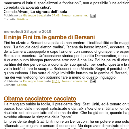
mancanza di istituti specializzati e fondazioni”, non è possibile “una edizio
corredata da apparati critici”.
Corrado Alvaro,
La signora dell’isola
Pubblicato da
Giuseppe Leuzzi
alle
07:49
Nessun commento:
Etichette:
Riletture
mercoledì 28 aprile 2010
Il ninja Fini tra le gambe di Bersani
Fini ha alzato a Bersani una palla da non credere: l’inaffidabilità della magg
anni. “La fiducia degli elettori tradita”, “scene da basso impero”, eccetera, g
della Camera capopopolo e capo fazione, con corredo di giurisperiti e esperti
Bertolaso, eccetera. Un'occasione storica per il partito Democratico, e una 
A questo punto bisogna prenderne atto: non è che l’ex Pci ha paura di vincer
partitini del due per cento, a corona del suo quindici per cento, questa è l
volta tentò di fare le scarpe a Berlusconi: con Mariotto Segni, il perditutto
quinta colonna. Una sorta di
ninja
invisibile buttato tra le gambe di Bersani
ma dei veri vietcong non potranno fare a meno di questo linguaggio.
Pubblicato da
Giuseppe Leuzzi
alle
10:18
Nessun commento:
Etichette:
Lettera
Obama cacciatore cacciato
Ha mangiato subito la foglia, il presidente degli Stati Uniti, ed è tornato on t
paese, fuori dalle metropoli sofisticate e dai
talk show
che si titillano l’om
risultato: sottolineare tutto ciò che ha da dire. Che ha già detto, quando ha
avrebbe alienato le simpatie della “gente”.
Un presidente degli Stati Uniti non è un Berlusconi: ha un potere e una sol
affannato a spiegarsi e cercare il consenso. Ma dopo aver dimostrato che ha 