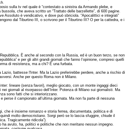
ch
.
osio sulla tv nel quale è “contestato a sinistra da Armando plebe, e
 bussola, che aveva scritto un “Trattato delle barzellette”, di 600 pagine.
e Assoluto è vendicativo, e dove può sbriciola. “Apocalittici e integrati”
ngono dal Tiburtino III, o scrivono per il Tiburtino III? O per la cattedra, e i
 di “Repubblica. È anche al secondo con la Russia, ed è un buon terzo, se non
bblica” e per gli altri grandi giornali che fanno l’opinione, compresi quelli
forma di resistenza, ma a chi? È una furbata.
Lazio, battesse l'Inter. Ma la Lazio preferirebbe perdere, anche a rischio di
fosi avversi. Anche per questo Roma non è Milano.
Inter: lineare (senza favori), meglio giocato, con un monte ingaggi dieci
nei giornali al risorpasso dell’Inter. Potenza di Milano sui giornalisti. Ma
nza sono fatti che si interiorizzano.
, e perse il campionato all’ultima giornata. Ma non fa parte di nessuna
rgi, che è insieme romanzo e storia ferrea, documentata, politica e di
uindi molto democristiano. Sorgi però se lo lascia sfuggire, chiude il
gica. Tragicamente ridicola”).
po ha avuto, ha, politici e politiche che non meritano nessun impegno.
ornata, costruire qualcosa.