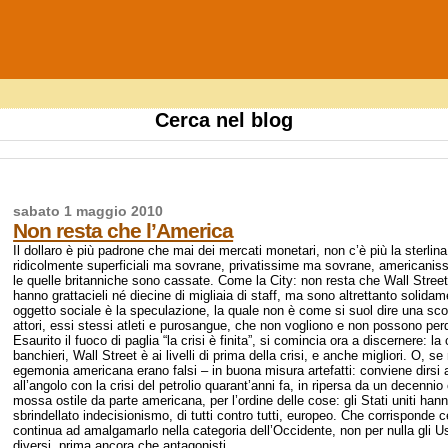
Cerca nel blog
sabato 1 maggio 2010
Non resta che l’America
Il dollaro è più padrone che mai dei mercati monetari, non c’è più la sterlin
ridicolmente superficiali ma sovrane, privatissime ma sovrane, american
le quelle britanniche sono cassate. Come la City: non resta che Wall Street
hanno grattacieli né diecine di migliaia di staff, ma sono altrettanto solidam
oggetto sociale è la speculazione, la quale non è come si suol dire una sc
attori, essi stessi atleti e purosangue, che non vogliono e non possono per
Esaurito il fuoco di paglia “la crisi è finita”, si comincia ora a discernere: la
banchieri, Wall Street è ai livelli di prima della crisi, e anche migliori. O, se
egemonia americana erano falsi – in buona misura artefatti: conviene dirsi 
all’angolo con la crisi del petrolio quarant’anni fa, in ripersa da un decen
mossa ostile da parte americana, per l’ordine delle cose: gli Stati uniti ha
sbrindellato indecisionismo, di tutti contro tutti, europeo. Che corrisponde 
continua ad amalgamarlo nella categoria dell’Occidente, non per nulla gli Usa
diversi, prima ancora che antagonisti.