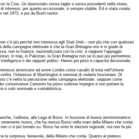
con la Cina. Un duumvirato sensa faglie e senza precedenti nella storia,
 di interessi, per quanto eccezionale, è sempre stabile. Ed è stata creata
er nel 1973, e poi da Bush senior.
 non c’è più perché non interessa agli Stati Uniti – non più che con qualsiasi
tà della campagna elettorale è che la Gran Bretagna non è in grado di
essa, non la finanza, nazionalizzata con la crisi, e neppure l’appoggio
anistan, in Iraq, in Pakistan, la Gran Bretagna non se lo può più permettere,
ntelligence e dei rapporti politici. Hanno più peso e capacità decisionale,
nteresse americano ad avere Londra come cavallo di troia nell’Unione
 confini, l’interesse di Washington è semmai di vederla funzionare. Di
uesto c’è netta la percezione nella campagna elettorale: seppure come
 leader conservatore Cameron ha preso solenne impegno e non portare la
ia è solo nominale e contabilistica.
 banche, l’editoria, alle Lega di Bossi. In funzione di buona amministratrice,
o sì, veramente nuovo, che ha messo Bossi nella mani della Milano che conta:
non ci è più tornato su. Bossi ha vinto le elezioni regionali, ma non fa più
omma la sorpresa, benevola, della Milano che conta. Quanto al preteso