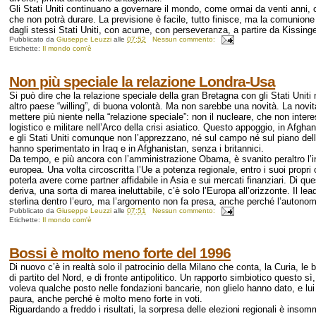
Gli Stati Uniti continuano a governare il mondo, come ormai da venti anni, 
che non potrà durare. La previsione è facile, tutto finisce, ma la comunione
dagli stessi Stati Uniti, con acume, con perseveranza, a partire da Kissing
Pubblicato da
Giuseppe Leuzzi
alle
07:52
Nessun commento:
Etichette:
Il mondo com'è
Non più speciale la relazione Londra-Usa
Si può dire che la relazione speciale della gran Bretagna con gli Stati Uniti
altro paese “willing”, di buona volontà. Ma non sarebbe una novità. La novi
mettere più niente nella “relazione speciale”: non il nucleare, che non inter
logistico e militare nell’Arco della crisi asiatico. Questo appoggio, in Afgh
e gli Stati Uniti comunque non l’apprezzano, né sul campo né sul piano dell’i
hanno sperimentato in Iraq e in Afghanistan, senza i britannici.
Da tempo, e più ancora con l’amministrazione Obama, è svanito peraltro l’i
europea. Una volta circoscritta l’Ue a potenza regionale, entro i suoi propri
poterla avere come partner affidabile in Asia e sui mercati finanziari. Di q
deriva, una sorta di marea ineluttabile, c’è solo l’Europa all’orizzonte. Il
sterlina dentro l’euro, ma l’argomento non fa presa, anche perché l’autonom
Pubblicato da
Giuseppe Leuzzi
alle
07:51
Nessun commento:
Etichette:
Il mondo com'è
Bossi è molto meno forte del 1996
Di nuovo c’è in realtà solo il patrocinio della Milano che conta, la Curia, le
di partito del Nord, e di fronte antipolitico. Un rapporto simbiotico quest
voleva qualche posto nelle fondazioni bancarie, non glielo hanno dato, e lui 
paura, anche perché è molto meno forte in voti.
Riguardando a freddo i risultati, la sorpresa delle elezioni regionali è ins