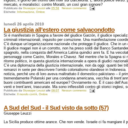
ingiusti, il giorno del trionfo dell’Inter sul Barcellona. E allora pollice verso: 
mercato, e moralistici: contro Moratti, un così gran signore?
Pubblicato da
Giuseppe Leuzzi
alle
05:58
Nessun commento:
Etichette:
Informazione
,
Ombre
lunedì 26 aprile 2010
La giustizia all’estero come salvacondotto
Si è manifestato in Spagna a favore del giudice Garzón, il giudice specializza
criminali internazionali, inquisito per corruzione. Una manifestazione coor
C’è dunque un’organizzazione nazionale che protegge il giudice. Che in un 
Il giudice magari non è un corrotto, non ha preso soldi dal Banco Santander
spagnolo, nella conquista dell’America Latina quindici anni fa. E ha veicolat
personaggi come Castro, Morales e Chavez. Nel mentre che la Spagna si rie
ritorno politico, in questa giustizia internazionale a opera di giudici nazionali
C’è una diplomazia della giustizia internazionale, non da oggi: quanti bei 
romanzi in serie per descrivere l’orrido colonialismo olandese in Indonesia. 
notizia, perché uno di loro aveva maltrattato il domestico pakistano – il p
tremendamente Polanski per una condanna americana, vecchia di trent’anni pr
buoni contribuenti americani ed europei? Ovviamente no. È il caso dell’Austr
venti e trent’anni, trascurate. Ma sono inflessibili contro gli storici ingles
Pubblicato da
Giuseppe Leuzzi
alle
08:07
Nessun commento:
Etichette:
Il mondo com'è
,
Ombre
A Sud del Sud - il Sud visto da sotto (57)
Giuseppe Leuzzi
La Sicilia produce ottime arance. Che non vende. Israele ci fa mangiare i