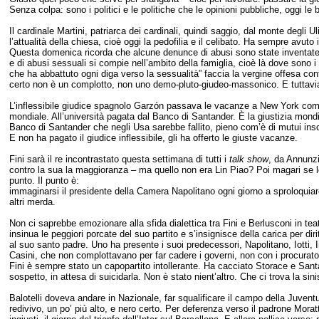
Senza colpa: sono i politici e le politiche che le opinioni pubbliche, oggi l
Il cardinale Martini, patriarca dei cardinali, quindi saggio, dal monte degli U
l’attualità della chiesa, cioè oggi la pedofilia e il celibato. Ha sempre avuto il
Questa domenica ricorda che alcune denunce di abusi sono state inventate,
e di abusi sessuali si compie nell’ambito della famiglia, cioè là dove sono i
che ha abbattuto ogni diga verso la sessualità” faccia la vergine offesa co
certo non è un complotto, non uno demo-pluto-giudeo-massonico. E tuttavia
L’inflessibile giudice spagnolo Garzón passava le vacanze a New York com
mondiale. All’università pagata dal Banco di Santander. È la giustizia mond
Banco di Santander che negli Usa sarebbe fallito, pieno com’è di mutui insolu
E non ha pagato il giudice inflessibile, gli ha offerto le giuste vacanze.
Fini sarà il re incontrastato questa settimana di tutti i
talk show
, da Annunzi
contro la sua la maggioranza – ma quello non era Lin Piao? Poi magari se 
punto. Il punto è:
immaginarsi il presidente della Camera Napolitano ogni giorno a sproloquiare 
altri merda.
Non ci saprebbe emozionare alla sfida dialettica tra Fini e Berlusconi in teat
insinua le peggiori porcate del suo partito e s’insignisce della carica per dir
al suo santo padre. Uno ha presente i suoi predecessori, Napolitano, Iotti, 
Casini, che non complottavano per far cadere i governi, non con i procurato
Fini è sempre stato un capopartito intollerante. Ha cacciato Storace e San
sospetto, in attesa di suicidarla. Non è stato nient’altro. Che ci trova la sini
Balotelli doveva andare in Nazionale, far squalificare il campo della Juven
redivivo, un po’ più alto, e nero certo. Per deferenza verso il padrone Moratti