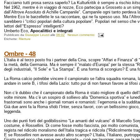
Facciamo tutti prosa senza saperlo? La Kulturkritik è sempre a rischio
kits
Nel 1962, mentre è in viaggio di nozze, Eco partecipa a Grosseto a un simp
dall’Altrove Assoluto di Achille Campanile”. Campanile ogni tanto perdeva la
Mentre Eco le barzellette le sa raccontare, qui ne fa spesso uso. Ma l’Altrov
sarebbero i “critici popolari della cultura popolare”. Popolari nel senso che ve
lettori dell’“Espresso” intelligenti?
Umberto Eco,
Apocalittici e integrati
Pubblicato da
Giuseppe Leuzzi
alle
06:02
Nessun commento:
Etichette:
Riletture
Ombre - 48
L’Italia è al terzo posto fra i partner della Cina, scopre “Affari e Finanza”
la metà, della Germania. Ma è sempre il “malato d’Europa” per la stessa “Repu
degli industriali, “Il Sole” e “La Stampa”. È una forma di scongiuro? È una 
La Roma calcio potrebbe vincere il campionato se l'altra squadra romana, la 
andare in serie B, i tifosi della Lazio: tutto pur di non fareun favore ai ti
Non c’è dubbio che il campionato della Roma è stato migliore di quello dell’
volte minore. Ma c’è un sospiro di sollievo alla “Domenica sportiva” e lunedì 
frastornati sono anche i giornali romani e romanisti: l’egemonia e la suddita
Già due anni fa la Roma sfidò l’Inter, senza favori, con un bellissimo gioco
leggenda.
Uno dei punti forti del godibilissimo “Le amanti del vulcano” di Marcello So
costume, è Rossellini. Di come fosse molto fascista, poi molto comunista, q
regista nel ridicolo moralismo dell’Italia tragica e ridicola (“Ridicolmente tra
E se Rossellini non avesse avuto altro scampo? L’Italia, l’Italiano, purtrop
Giusto quel poco che serve per sfangarla – cioè per lavorare: passare la gi