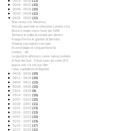
►
05/23 - 05/30
(13)
►
05/16 - 05/23
(10)
►
05/09 - 05/16
(10)
►
05/02 - 05/09
(12)
▼
04/25 - 05/02
(12)
Non resta che l’America
Non più speciale la relazione Londra-Usa
Bossi è molto meno forte del 1996
Sempre in salita la strada per Alvaro
Il ninja Fini tra le gambe di Bersani
Obama cacciatore cacciato
Econostalgia di cinquant’anni fa
Ombre - 48
La giustizia all’estero come salvacondotto
A Sud del Sud - il Sud visto da sotto (57)
Ipazia non c’è nel suo film
I due capitalismi di Babette
►
04/18 - 04/25
(10)
►
04/11 - 04/18
(15)
►
04/04 - 04/11
(12)
►
03/28 - 04/04
(10)
►
03/21 - 03/28
(6)
►
03/14 - 03/21
(10)
►
03/07 - 03/14
(15)
►
02/28 - 03/07
(11)
►
02/21 - 02/28
(13)
►
02/14 - 02/21
(13)
►
02/07 - 02/14
(10)
►
01/31 - 02/07
(13)
►
01/24 - 01/31
(17)
►
01/17 - 01/24
(11)