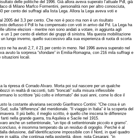
risultato delle politiche del 1996. Già allora aveva superato l’attuale Pdl, già
daco di Milano Marfco Formentini, personalità non per altro conosciuta,
40 per cento dei suffragi alla lista Lega. Allora la Lega aveva voti e
to al 2005 del 3,3 per cento. Che non è poco ma non è un risultato
sto deflusso il Pdl lo ha compensato con voti in arrivo dal Pd. La Lega ha
le ultime elezioni - mentre non sono andati a votare, in aggiunta agli
l, e un 1 per cento di elettori dei gruppi di sinistra. Ma questa mobilitazione
 un lungo inverno, quello successivo alla sua esperienza di ruota di scorta
marzo ne ha avuti 2,7, il 21 per cento in meno. Nel 1996 aveva superato nel
eva avuto la sorpresa “sfondare” in Emilia-Romagna, con 216 mila suffragi e
 situazioni locali.
 la ripresa di Corrado Alvaro. Morta poi sul nascere per un qualche
zi in realtà di racconti, tutti “troncati” sulla misura inflessibile
ermano lo scrittore “più colto e informato” dei suoi anni, come lo dice il
giusto la costante alvariana secondo Gianfranco Contini: “Che cosa è un
ud, sulla “differenza” del meridionale. “Il viaggio in Italia” è la scoperta del
rimavera. Il più bello, il meglio scritto, è quello che inscena le differenze
fanti nella grande guerra, tra Aquileia e Sacile nel 1915.
Alvaro anche un settentrionale, “un tipo di settentrionale piccolo e gramo”.
co concluso, è insomma temperato da un residuo di orgoglio. Perché è al
lla delusione, dall’identificazione impossibile con il Nord, in quel quadro
 in salita, che continua nella posterità, dove, nota Cesarani, “in