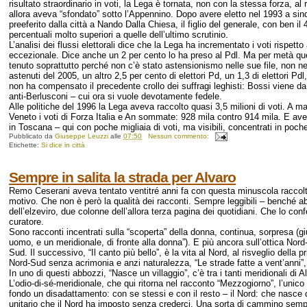
risultato straordinario in voti, la Lega è tornata, non con la stessa forza, al 
allora aveva “sfondato” sotto l’Appennino. Dopo avere eletto nel 1993 a sin
preeferito dalla città a Nando Dalla Chiesa, il figlio del generale, con ben il 
percentuali molto superiori a quelle dell’ultimo scrutinio.
L’analisi dei flussi elettorali dice che la Lega ha incrementato i voti rispet
eccezionale. Dice anche un 2 per cento lo ha preso al Pdl. Ma per metà que
tenuto soprattutto perché non c’è stato astensionismo nelle sue file, non nel
astenuti del 2005, un altro 2,5 per cento di elettori Pd, un 1,3 di elettori Pd
non ha compensato il precedente crollo dei suffragi leghisti: Bossi viene da
anti-Berlusconi – cui ora si vuole devotamente fedele.
Alle politiche del 1996 la Lega aveva raccolto quasi 3,5 milioni di voti. A 
Veneto i voti di Forza Italia e An sommate: 928 mila contro 914 mila. E av
in Toscana – qui con poche migliaia di voti, ma visibili, concentrati in poche
Pubblicato da
Giuseppe Leuzzi
alle
07:50
Nessun commento:
Etichette:
Si dice in città
Sempre in salita la strada per Alvaro
Remo Ceserani aveva tentato ventitré anni fa con questa minuscola raccolta
motivo. Che non è però la qualità dei racconti. Sempre leggibili – benché abboz
dell’elzeviro, due colonne dell’allora terza pagina dei quotidiani. Che lo conf
curatore.
Sono racconti incentrati sulla “scoperta” della donna, continua, sorpresa (
uomo, e un meridionale, di fronte alla donna”). E più ancora sull’ottica Nord-S
Sud. Il successivo, “Il canto più bello”, è la vita al Nord, al risveglio della p
Nord-Sud senza acrimonia e anzi naturalezza, “Le strade fatte a vent’anni”, 
In uno di questi abbozzi, “Nasce un villaggio”, c’è tra i tanti meridionali di 
L’odio-di-sé-meridionale, che qui ritorna nel racconto “Mezzogiorno”, l’uni
fondo un disadattamento: con se stessi e con il resto – il Nord: che nasce da
unitario che il Nord ha imposto senza crederci. Una sorta di cammino sempre