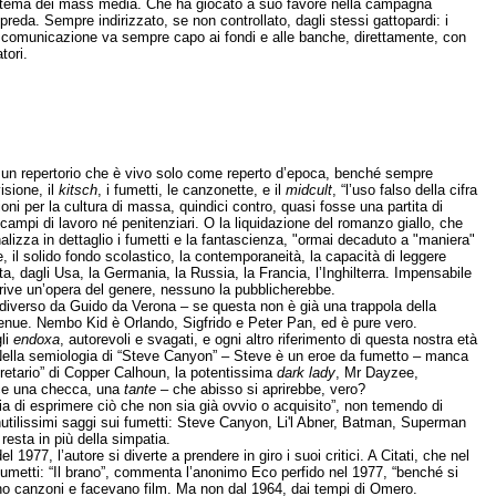
istema dei mass media. Che ha giocato a suo favore nella campagna
preda. Sempre indirizzato, se non controllato, dagli stessi gattopardi: i
a comunicazione va sempre capo ai fondi e alle banche, direttamente, con
tori.
r un repertorio che è vivo solo come reperto d’epoca, benché sempre
visione, il
kitsch
, i fumetti, le canzonette, e il
midcult
, “l’uso falso della cifra
agioni per la cultura di massa, quindici contro, quasi fosse una partita di
campi di lavoro né penitenziari. O la liquidazione del romanzo giallo, che
alizza in dettaglio i fumetti e la fantascienza, "ormai decaduto a "maniera"
, il solido fondo scolastico, la contemporaneità, la capacità di leggere
 dagli Usa, la Germania, la Russia, la Francia, l’Inghilterra. Impensabile
ive un’opera del genere, nessuno la pubblicherebbe.
n diverso da Guido da Verona – se questa non è già una trappola della
Avenue. Nembo Kid è Orlando, Sigfrido e Peter Pan, ed è pure vero.
gli
endoxa
, autorevoli e svagati, e ogni altro riferimento di questa nostra età
. Nella semiologia di “Steve Canyon” – Steve è un eroe da fumetto – manca
gretario” di Copper Calhoun, la potentissima
dark lady
, Mr Dayzee,
sce una checca, una
tante
– che abisso si aprirebbe, vero?
a di esprimere ciò che non sia già ovvio o acquisito”, non temendo di
in inutilissimi saggi sui fumetti: Steve Canyon, Li'l Abner, Batman, Superman
esta in più della simpatia.
977, l’autore si diverte a prendere in giro i suoi critici. A Citati, che nel
 fumetti: “Il brano”, commenta l’anonimo Eco perfido nel 1977, “benché si
vano canzoni e facevano film. Ma non dal 1964, dai tempi di Omero.