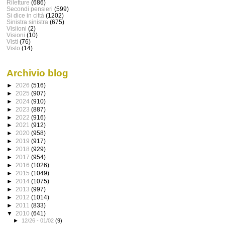
Riletture
(686)
Secondi pensieri
(599)
Si dice in città
(1202)
Sinistra sinistra
(675)
Visiioni
(2)
Visioni
(10)
Visti
(76)
Visto
(14)
Archivio blog
►
2026
(516)
►
2025
(907)
►
2024
(910)
►
2023
(887)
►
2022
(916)
►
2021
(912)
►
2020
(958)
►
2019
(917)
►
2018
(929)
►
2017
(954)
►
2016
(1026)
►
2015
(1049)
►
2014
(1075)
►
2013
(997)
►
2012
(1014)
►
2011
(833)
▼
2010
(641)
►
12/26 - 01/02
(9)