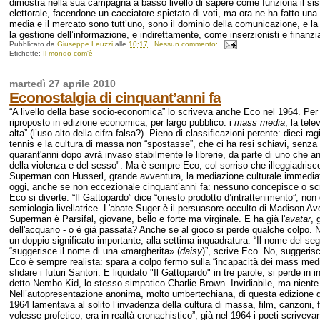
dimostra nella sua campagna a basso livello di sapere come funziona il s
elettorale, facendone un cacciatore spietato di voti, ma ora ne ha fatto una 
media e il mercato sono tutt’uno, sono il dominio della comunicazione, e l
la gestione dell’informazione, e indirettamente, come inserzionisti e finanzia
Pubblicato da
Giuseppe Leuzzi
alle
10:17
Nessun commento:
Etichette:
Il mondo com'è
martedì 27 aprile 2010
Econostalgia di cinquant’anni fa
“A livello della base socio-economica” lo scriveva anche Eco nel 1964. Pe
riproposto in edizione economica, per largo pubblico: i
mass media
, la tele
alta” (l’uso alto della cifra falsa?). Pieno di classificazioni perente: dieci r
tennis e la cultura di massa non “spostasse”, che ci ha resi schiavi, senza 
quarant'anni dopo avrà invaso stabilmente le librerie, da parte di uno che an
della violenza e del sesso". Ma è sempre Eco, col sorriso che illeggiadrisce
Superman con Husserl, grande avventura, la mediazione culturale immediata,
oggi, anche se non eccezionale cinquant’anni fa: nessuno concepisce o scr
Eco si diverte. “Il Gattopardo” dice “onesto prodotto d’intrattenimento”, no
semiologia livellatrice. L'abate Suger è il persuasore occulto di Madison 
Superman è Parsifal, giovane, bello e forte ma virginale. E ha già l'
avatar
, 
dell'acquario - o è già passata? Anche se al gioco si perde qualche colpo
un doppio significato importante, alla settima inquadratura: “Il nome del se
“suggerisce il nome di una «margherita» (
daisy
)”, scrive Eco. No, suggeri
Eco è sempre realista: spara a colpo fermo sulla “incapacità dei mass medi
sfidare i futuri Santori. E liquidato "Il Gattopardo" in tre parole, si perde 
detto Nembo Kid, lo stesso simpatico Charlie Brown. Invidiabile, ma niente r
Nell’autopresentazione anonima, molto umbertechiana, di questa edizione del 1
1964 lamentava al solito l’invadenza della cultura di massa, film, canzoni,
volesse profetico, era in realtà cronachistico”, già nel 1964 i poeti scrive