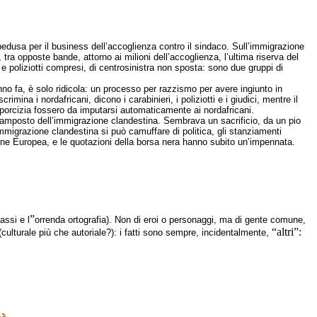
mpedusa per il business dell’accoglienza contro il sindaco. Sull’immigrazione
ra opposte bande, attorno ai milioni dell’accoglienza, l’ultima riserva del
 e poliziotti compresi, di centrosinistra non sposta: sono due gruppi di
nno fa, è solo ridicola: un processo per razzismo per avere ingiunto in
imina i nordafricani, dicono i carabinieri, i poliziotti e i giudici, mentre il
porcizia fossero da imputarsi automaticamente ai nordafricani.
avamposto dell’immigrazione clandestina. Sembrava un sacrificio, da un pio
mmigrazione clandestina si può camuffare di politica, gli stanziamenti
one Europea, e le quotazioni della borsa nera hanno subito un’impennata.
”
assi e l
orrenda ortografia). Non di eroi o personaggi, ma di gente comune,
“altri”:
culturale più che autoriale?): i fatti sono sempre, incidentalmente,