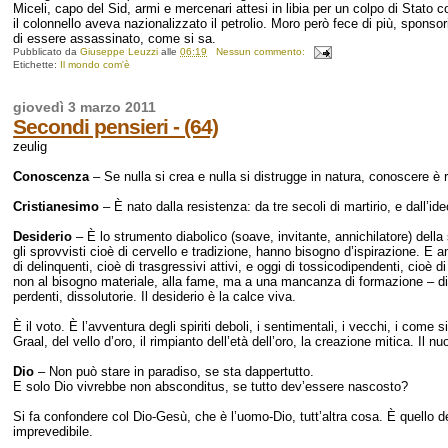
Miceli, capo del Sid, armi e mercenari attesi in libia per un colpo di Stato 
il colonnello aveva nazionalizzato il petrolio. Moro però fece di più, spon
di essere assassinato, come si sa.
Pubblicato da
Giuseppe Leuzzi
alle
06:19
Nessun commento:
Etichette:
Il mondo com'è
giovedì 3 marzo 2011
Secondi pensieri - (64)
zeulig
Conoscenza
– Se nulla si crea e nulla si distrugge in natura, conoscere è 
Cristianesimo
– È nato dalla resistenza: da tre secoli di martirio, e dall’ide
Desiderio
– È lo strumento diabolico (soave, invitante, annichilatore) della se
gli sprovvisti cioè di cervello e tradizione, hanno bisogno d’ispirazione. E 
di delinquenti, cioè di trasgressivi attivi, e oggi di tossicodipendenti, cioè d
non al bisogno materiale, alla fame, ma a una mancanza di formazione – di in
perdenti, dissolutorie. Il desiderio è la calce viva.
È il voto. È l’avventura degli spiriti deboli, i sentimentali, i vecchi, i come
Graal, del vello d’oro, il rimpianto dell’età dell’oro, la creazione mitica. Il
Dio
– Non può stare in paradiso, se sta dappertutto.
E solo Dio vivrebbe non absconditus, se tutto dev’essere nascosto?
Si fa confondere col Dio-Gesù, che è l’uomo-Dio, tutt’altra cosa. È quello d
imprevedibile.