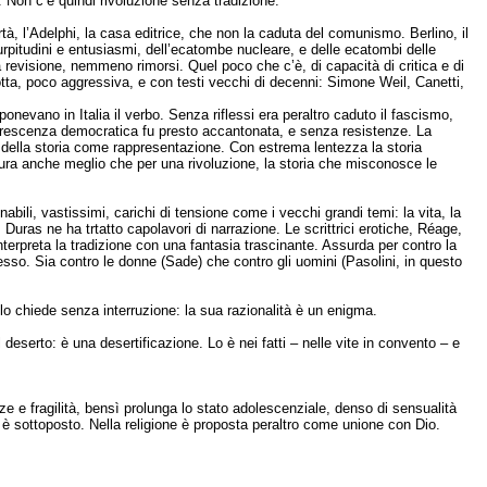
e. Non c’è quindi rivoluzione senza tradizione.
ibertà, l’Adelphi, la casa editrice, che non la caduta del comunismo. Berlino, il
turpitudini e entusiasmi, dell’ecatombe nucleare, e delle ecatombi delle
revisione, nemmeno rimorsi. Quel poco che c’è, di capacità di critica e di
tta, poco aggressiva, e con testi vecchi di decenni: Simone Weil, Canetti,
evano in Italia il verbo. Senza riflessi era peraltro caduto il fascismo,
lorescenza democratica fu presto accantonata, e senza resistenze. La
rsi della storia come rappresentazione. Con estrema lentezza la storia
tura anche meglio che per una rivoluzione, la storia che misconosce le
bili, vastissimi, carichi di tensione come i vecchi grandi temi: la vita, la
. Duras ne ha trtatto capolavori di narrazione. Le scrittrici erotiche, Réage,
nterpreta la tradizione con una fantasia trascinante. Assurda per contro la
sesso. Sia contro le donne (Sade) che contro gli uomini (Pasolini, in questo
 chiede senza interruzione: la sua razionalità è un enigma.
deserto: è una desertificazione. Lo è nei fatti – nelle vite in convento – e
zze e fragilità, bensì prolunga lo stato adolescenziale, denso di sensualità
ui è sottoposto. Nella religione è proposta peraltro come unione con Dio.