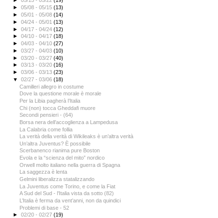
►
05/15 - 05/22
(19)
►
05/08 - 05/15
(13)
►
05/01 - 05/08
(14)
►
04/24 - 05/01
(13)
►
04/17 - 04/24
(12)
►
04/10 - 04/17
(18)
►
04/03 - 04/10
(27)
►
03/27 - 04/03
(10)
►
03/20 - 03/27
(40)
►
03/13 - 03/20
(16)
►
03/06 - 03/13
(23)
▼
02/27 - 03/06
(18)
Camilleri allegro in costume
Dove la questione morale è morale
Per la Libia pagherà l’Italia
Chi (non) tocca Gheddafi muore
Secondi pensieri - (64)
Borsa nera dell’accoglienza a Lampedusa
La Calabria come follia
La verità della verità di Wikileaks è un’altra verità
Un’altra Juventus? È possibile
Scerbanenco rianima pure Boston
Evola e la “scienza del mito” nordico
Orwell molto italiano nella guerra di Spagna
La saggezza è lenta
Gelmini liberalizza statalizzando
La Juventus come Torino, e come la Fiat
A Sud del Sud - l'Italia vista da sotto (82)
L’Italia è ferma da vent’anni, non da quindici
Problemi di base - 52
►
02/20 - 02/27
(19)