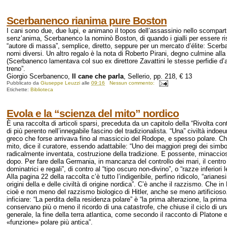
Scerbanenco rianima pure Boston
I cani sono due, due lupi, e animano il topos dell’assassinio nello scompart
senz’anima, Scerbanenco la nominò Boston, di quando i gialli per essere r
“autore di massa”, semplice, diretto, seppure per un mercato d’élite: Scer
nomi diversi. Un altro regalo è la nota di Roberto Pirani, degno culmine alla
(Scerbanenco lamentava col suo ex direttore Zavattini le stesse perfidie d’amb
treno”.
Giorgio Scerbanenco,
Il cane che parla
, Sellerio, pp. 218, € 13
Pubblicato da
Giuseppe Leuzzi
alle
09:16
Nessun commento:
Etichette:
Biblioteca
Evola e la “scienza del mito” nordico
È una raccolta di articoli sparsi, preceduta da un capitolo della “Rivolta co
di più perento nell’innegabile fascino del tradizionalista. “Una” civiltà indoeu
greco che forse arrivava fino al massiccio del Rodope, e spesso polare. Che 
mito, dice il curatore, essendo adattabile: “Uno dei maggiori pregi dei simbo
radicalmente inventata, costruzione della tradizione. E possente, minaccios
dopo. Per fare della Germania, in mancanza del controllo dei mari, il centro d
dominatrici e regali”, di contro al “tipo oscuro non-divino”, o “razze inferior
Alla pagina 22 della raccolta c’è tutto l’indigeribile, perfino ridicolo, “ari
origini della e delle civiltà di origine nordica”. C’è anche il razzismo. Che in
cioè e non meno del razzismo biologico di Hitler, anche se meno artificios
inficiare: “La perdita della residenza polare” è “la prima alterazione, la prima
conservano più o meno il ricordo di una catastrofe, che chiuse il ciclo di u
generale, la fine della terra atlantica, come secondo il racconto di Platone e
«funzione» polare più antica”.