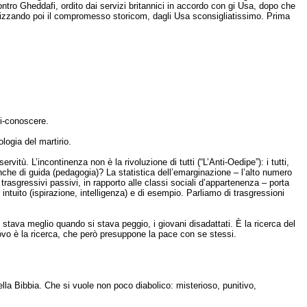
contro Gheddafi, ordito dai servizi britannici in accordo con gi Usa, dopo che
sorizzando poi il compromesso storicom, dagli Usa sconsigliatissimo. Prima
ri-conoscere.
ologia del martirio.
rvitù. L’incontinenza non è la rivoluzione di tutti (“L’Anti-Oedipe”): i tutti,
anche di guida (pedagogia)? La statistica dell’emarginazione – l’alto numero
i trasgressivi passivi, in rapporto alle classi sociali d’appartenenza – porta
tuito (ispirazione, intelligenza) e di esempio. Parliamo di trasgressioni
 si stava meglio quando si stava peggio, i giovani disadattati. È la ricerca del
 nuovo è la ricerca, che però presuppone la pace con se stessi.
ella Bibbia. Che si vuole non poco diabolico: misterioso, punitivo,