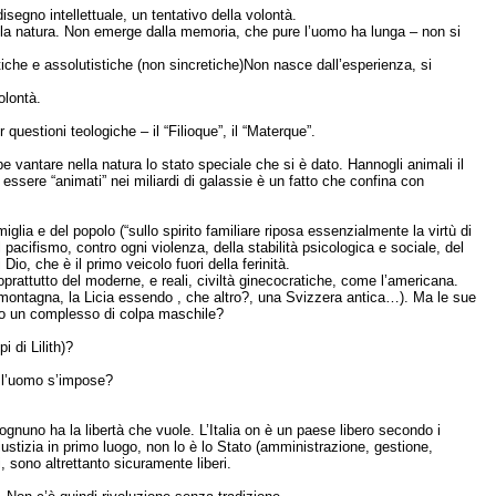
segno intellettuale, un tentativo della volontà.
lla natura. Non emerge dalla memoria, che pure l’uomo ha lunga – non si
stiche e assolutistiche (non sincretiche)Non nasce dall’esperienza, si
olontà.
r questioni teologiche – il “Filioque”, il “Materque”.
e vantare nella natura lo stato speciale che si è dato. Hannogli animali il
 essere “animati” nei miliardi di galassie è un fatto che confina con
glia e del popolo (“sullo spirito familiare riposa essenzialmente la virtù di
el pacifismo, contro ogni violenza, della stabilità psicologica e sociale, del
 Dio, che è il primo veicolo fuori della ferinità.
oprattutto del moderne, e reali, civiltà ginecocratiche, come l’americana.
a montagna, la Licia essendo , che altro?, una Svizzera antica…). Ma le sue
lo un complesso di colpa maschile?
 di Lilith)?
 l’uomo s’impose?
i: ognuno ha la libertà che vuole. L’Italia on è un paese libero secondo i
giustizia in primo luogo, non lo è lo Stato (amministrazione, gestione,
hi, sono altrettanto sicuramente liberi.