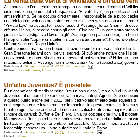
La verità della verità di Wikileaks è un’altra veri
All’improvviso l’antisemitismo irrompe a occupare il cono d’ombra di Wikile
disinformazione, e non della trasparenza. “Private Eye”, un periodico scand
antisemitismo. Se ne occupa direttamente il responsabile della pubblicazion
una telefonata, volendo protestare contro chi l’accusava di antisemitismo. 
“Private Eye” ha accusato il socio russo di Assange, Israel Shamir, di esse
afferma Hislop, si scaglia contro gli ebrei. Cioè no: “È un complotto ordito d
giornalista investigativo David Leigh”. Assange non parla di ebrei, ma Lei
Hislop di voler “coprire una calunnia con un’altra calunnia”. Il che, allo stato 
diffamazione del Regno Unito).
Confuso insomma ma non troppo: l’irruzione sembra intesa a intorbidare la vi
Gran Bretagna legami con i servizi segreti. Si può anche notare che Hislop e
negazionista, è ebreo Ma chi ha interesse all’antisemitismo? Hitler no - non
materia israeliana. Assange non interessa più? Non è (abbastanza) governa
Pubblicato da
Giuseppe Leuzzi
alle
09:20
1 commento:
Etichette:
Il mondo com'è
,
Informazione
Un’altra Juventus? È possibile
È un’operazione di medio termine, “tra un paio d’anni”, ma è più di un wishfu
Juventus, al di fuori di Exxor cioè, la finanziaria degli Agnelli. Si presuppon
a questo punto anche per il 2012, per il cattivo andamento della squadra di 
anzi negativa come investimento d’immagine. In questa ipotesi la Juventus
I tanti progetti fanno anche affidamento su calciatori di fama, apprezzati an
fungere da garanti: Buffon e Del Piero. Un’altra opzione che rinvia il progett
Ma posizioni “forti” potrebbero manifestarsi a breve, a partire dalla dismissio
limitato, e il governo dell’azienda è inattaccabile. Ma una minoranza attiv
leadership riconosciuta – oltre a rianimare il titolo in Borsa.
Pubblicato da
Giuseppe Leuzzi
alle
09:18
Nessun commento:
Etichette:
Affari