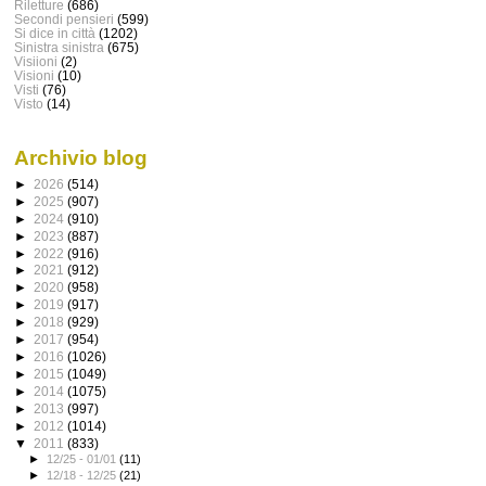
Riletture
(686)
Secondi pensieri
(599)
Si dice in città
(1202)
Sinistra sinistra
(675)
Visiioni
(2)
Visioni
(10)
Visti
(76)
Visto
(14)
Archivio blog
►
2026
(514)
►
2025
(907)
►
2024
(910)
►
2023
(887)
►
2022
(916)
►
2021
(912)
►
2020
(958)
►
2019
(917)
►
2018
(929)
►
2017
(954)
►
2016
(1026)
►
2015
(1049)
►
2014
(1075)
►
2013
(997)
►
2012
(1014)
▼
2011
(833)
►
12/25 - 01/01
(11)
►
12/18 - 12/25
(21)