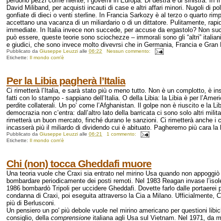
perdono pezzi come niente, i governi in Europa. Di destra e di sinistra. In 
David Miliband, per acquisti incauti di case e altri affari minori. Nugoli di 
gonfiate di dieci o venti sterline. In Francia Sarkozy è al terzo o quarto ri
accettano una vacanza di un miliardario o di un dittatore. Pulitamente, rap
immediate. In Italia invece non succede, per accuse da ergastolo? Non succ
può essere, queste teorie sono sciochezze – immorali sono gli “altri” italian
e giudici, che sono invece molto divevrsi che in Germania, Francia e Gran
Pubblicato da
Giuseppe Leuzzi
alle
06:22
Nessun commento:
Etichette:
Il mondo com'è
Per la Libia pagherà l’Italia
Ci rimetterà l’Italia, e sarà stato più o meno tutto. Non è un complotto, è 
fatti con lo stampo - sappiano dell’Italia. O della Libia: la Libia è per l’Am
perdite collaterali. Un po’ come l’Afghanistan. Il golpe non è riuscito e la
democrazia non c’entra: dall’altro lato della barricata ci sono solo altri milit
rimetterà un buon mercato, finché durano le sanzioni. Ci rimetterà anche i cr
incasserà più il miliardo di dividendo cui è abituato. Pagheremo più cara la
Pubblicato da
Giuseppe Leuzzi
alle
06:21
1 commento:
Etichette:
Il mondo com'è
Chi (non) tocca Gheddafi muore
Una teoria vuole che Craxi sia entrato nel mirino Usa quando non appoggiò
bombardare periodicamente dei posti remoti. Nel 1983 Reagan invase l’isolet
1986 bombardò Tripoli per uccidere Gheddafi. Dovette farlo dalle portaerei pe
condanna di Craxi, poi eseguita attraverso la Cia a Milano. Ufficialmente, Cra
più di Berlusconi.
Un pensiero un po' più debole vuole nel mirino americano per questioni libi
consiglio, della
comprensione
italiana agli Usa sul Vietnam. Nel 1971, da mi