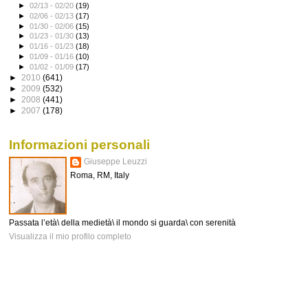
►
02/13 - 02/20
(19)
►
02/06 - 02/13
(17)
►
01/30 - 02/06
(15)
►
01/23 - 01/30
(13)
►
01/16 - 01/23
(18)
►
01/09 - 01/16
(10)
►
01/02 - 01/09
(17)
►
2010
(641)
►
2009
(532)
►
2008
(441)
►
2007
(178)
Informazioni personali
Giuseppe Leuzzi
Roma, RM, Italy
Passata l’età\ della medietà\ il mondo si guarda\ con serenità
Visualizza il mio profilo completo