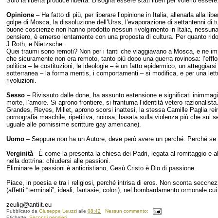
Solo la libertà produce libertà. Bisogna essere stati liberi per volerlo esser
Opinione
– Ha fatto di più, per liberare l’opinione in Italia, allenarla alla l
golpe di Mosca, la dissoluzione dell’Urss, l’evaporazione di settantenni di 
buone coscienze non hanno prodotto nessun rivolgimento in Italia, nessuna 
pensiero, è emerso lentamente con una proposta di cultura. Per quanto rido
J.Roth, e Nietzsche.
Quei traumi sono remoti? Non per i tanti che viaggiavano a Mosca, e ne impon
che sicuramente non era remoto, tanto più dopo una guerra rovinosa: l’eff
politica – le costituzioni, le ideologie – è un fatto epidermico, un atteggia
sotterranea – la forma mentis, i comportamenti – si modifica, e per una let
rivoluzioni.
Sesso
– Rivissuto dalle done, ha assunto estensione e significati inimmagina
morte, l’amore. Si aprono frontiere, si frantuma l’identità vetero razionalista
Grandes, Reyes, Millet, aprono scorsi inattesi, la stessa Camille Paglia rei
pornografia maschile, ripetitiva, noiosa, basata sulla violenza più che sul 
uguale alle pornissime scritture gay americane).
Uomo
– Seppure non ha un Autore, deve però avere un perché. Perché se lo
Verginità
– È come la presenta la chiesa dei Padri, legata al romitaggio e al 
nella dottrina: chiudersi alle passioni.
Eliminare le passioni è anticristiano, Gesù Cristo è Dio di passione.
Piace, in poesia e tra i religiosi, perché intrisa di eros. Non sconta secche
(affetti “terminali”, ideali, fantasie, colori), nel bombardamento ormonale c
zeulig@antiit.eu
Pubblicato da
Giuseppe Leuzzi
alle
08:42
Nessun commento:
Etichette:
Secondi pensieri