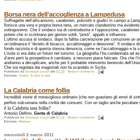
Borsa nera dell’accoglienza a Lampedusa
Suffragette dell’africanismo, carabinieri, poliziotti e giudici in campo a La
fiorisce una vera e propria borsa nera, un mercato clandestino ma evidente, t
sottogoverno. Che il sindaco sia di centrodestra e l’opposizione, carabinieri
potere che si scontrano per gestire soldi, “posti”, appalti e influenze.
L’ultimo accusa al sindaco, dopo la fallita carcerazione per corruzione un a
un’ordinanza il “divieto di bivacco, accattonaggio e deiezione”. Il sindaco discr
fondo razzista è di questa stessa denuncia, come se l’accattonaggio e la s
L’isola si era data un futuro nel turismo. La geografia l’ha condannata ad 
d’anni però la prospettiva è cambiata: a nessuno piace faticare. Ora che l’i
andranno a decuplicare, anche per il probabile intervento benevolo dell’Uni
Che sia regolata dai magistrati non fa scandalo in Sicilia.
Pubblicato da
Giuseppe Leuzzi
alle
07:20
Nessun commento:
Etichette:
Ombre
,
Si dice in città
La Calabria come follia
Incredibili storie di meraviglioso ordinario (che non guastano gli errori di sint
perfino sub-umana nella civiltà dei consumi. Con un taglio anche peculiare (
è la Calabria una follia?
Antonio Delfino,
Gente di Calabria
Pubblicato da
Giuseppe Leuzzi
alle
07:14
Nessun commento:
Etichette:
Riletture
mercoledì 2 marzo 2011