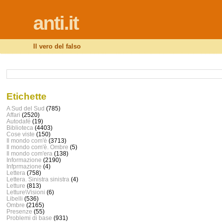
anti.it
Il vero del falso
Etichette
A Sud del Sud
(785)
Affari
(2520)
Autodafé
(19)
Biblioteca
(4403)
Cose viste
(150)
Il mondo com'è
(3713)
Il mondo com'è. Ombre
(5)
Il mondo com'era
(138)
Informazione
(2190)
Infprmazione
(4)
Lettera
(758)
Lettera. Sinistra sinistra
(4)
Letture
(813)
Letture\Visioni
(6)
Libelli
(536)
Ombre
(2165)
Presenze
(55)
Problemi di base
(931)