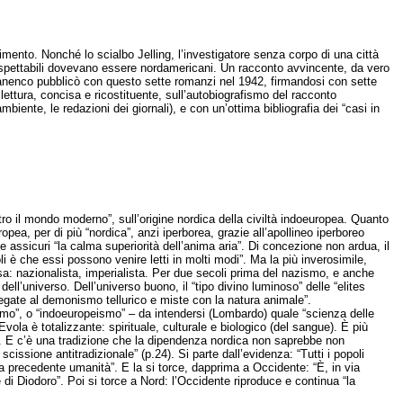
imento. Nonché lo scialbo Jelling, l’investigatore senza corpo di una città
ispettabili dovevano essere nordamericani. Un racconto avvincente, da vero
banenco pubblicò con questo sette romanzi nel 1942, firmandosi con sette
 lettura, concisa e ricostituente, sull’autobiografismo del racconto
iente, le redazioni dei giornali), e con un’ottima bibliografia dei “casi in
ntro il mondo moderno”, sull’origine nordica della civiltà indoeuropea. Quanto
ropea, per di più “nordica”, anzi iperborea, grazie all’apollineo iperboreo
assicuri “la calma superiorità dell’anima aria”. Di concezione non ardua, il
li è che essi possono venire letti in molti modi”. Ma la più inverosimile,
a: nazionalista, imperialista. Per due secoli prima del nazismo, e anche
ell’universo. Dell’universo buono, il “tipo divino luminoso” delle “elites
i legate al demonismo tellurico e miste con la natura animale”.
anesimo”, o “indoeuropeismo” – da intendersi (Lombardo) quale “scienza delle
 Evola è totalizzante: spirituale, culturale e biologico (del sangue). È più
o. E c’è una tradizione che la dipendenza nordica non saprebbe non
 scissione antitradizionale” (p.24). Si parte dall’evidenza: “Tutti i popoli
na precedente umanità”. E la si torce, dapprima a Occidente: “È, in via
 di Diodoro”. Poi si torce a Nord: l’Occidente riproduce e continua “la