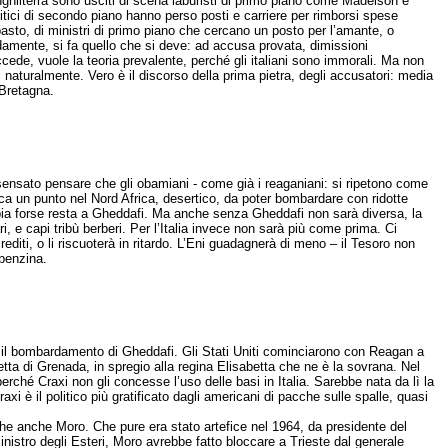
Inghilterra sono usciti di scena laburisti di primo piano come Madelson e
politici di secondo piano hanno perso posti e carriere per rimborsi spese
mpasto, di ministri di primo piano che cercano un posto per l’amante, o
idamente, si fa quello che si deve: ad accusa provata, dimissioni
ede, vuole la teoria prevalente, perché gli italiani sono immorali. Ma non
i naturalmente. Vero è il discorso della prima pietra, degli accusatori: media
 Bretagna.
insensato pensare che gli obamiani - come già i reaganiani: si ripetono come
erica un punto nel Nord Africa, desertico, da poter bombardare con ridotte
 Libia forse resta a Gheddafi. Ma anche senza Gheddafi non sarà diversa, la
ari, e capi tribù berberi. Per l’Italia invece non sarà più come prima. Ci
editi, o li riscuoterà in ritardo. L’Eni guadagnerà di meno – il Tesoro non
 benzina.
 il bombardamento di Gheddafi. Gli Stati Uniti cominciarono con Reagan a
ta di Grenada, in spregio alla regina Elisabetta che ne è la sovrana. Nel
rché Craxi non gli concesse l’uso delle basi in Italia. Sarebbe nata da lì la
xi è il politico più gratificato dagli americani di pacche sulle spalle, quasi
che anche Moro. Che pure era stato artefice nel 1964, da presidente del
nistro degli Esteri, Moro avrebbe fatto bloccare a Trieste dal generale