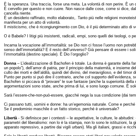
È la speranza. Una traccia, forse una meta. La volontà di non perire. È un di
È cervello per questo e non cuore. Non nasce dalle cose, come si dice, da
cancella niente.
È un desiderio raffinato, molto elaborato,. Tanto più nelle religioni monotei
manifesta per un atto di volontà.
Il misticismo, che è ricongiungimento con Dio, è il più determinato atto di v
O è Babele? I litigi più insistenti, radicali, empi, sono quelli dei teologi, o pe
Incarna la vocazione all’immortalità: se Dio non ci fosse l’uomo non potrebb
senso dell’immortalità? E il resto dell’universo? Già pensare di essere i soli
l’immortalità (destino speciale). È Dio l’orgoglio?
Donna
– L’idealizzazione di Bachofen è totale. La donna è garante della fami
un popolo”), dell’amor di patria, per il principio della maternità, e insieme d
culto dei morti e dell’aldilà, quindi del divino, del meraviglioso, e del timor di
Punto per punto si può dire il contrario, anche col supporto dell’evidenza, s
Bachofen si piccava di “provare” le sue fantasie (anche la superiorità dell
argomentazioni sono state, anche prima di lui, e sono luogo comune. È so
Sarà l’essere-che-non-può-essere, giacché nega la sua condizione (dai tempi
Ci passano tutti, uomini e donne: ha un’egemonia naturale. Come e perché
Se il predominio maschile è un fatto storico, perché è universale?
Libertà
- Si definisce per i contesti – le aspettative, le culture, le abitudin
parametri del liberalismo: non lo è la stampa, non lo sono le istituzioni, la 
apparato repressivo, a partire dai vigili urbani). Ma gli italiani, grassi e ricc