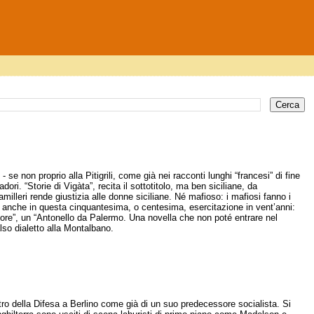
 se non proprio alla Pitigrili, come già nei racconti lunghi “francesi” di fine
i. “Storie di Vigàta”, recita il sottotitolo, ma ben siciliane, da
illeri rende giustizia alle donne siciliane. Né mafioso: i mafiosi fanno i
, anche in questa cinquantesima, o centesima, esercitazione in vent’anni:
tore”, un “Antonello da Palermo. Una novella che non poté entrare nel
lso dialetto alla Montalbano.
tro della Difesa a Berlino come già di un suo predecessore socialista. Si