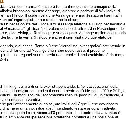
tà
aks - che, come ormai è chiaro a tutti, è il meccanismo principe della
alistico britannico, accusa Assange, creatore e padrone di Wikileaks, di
e, Ian Hislop. Il quale rivela che Assange si è manifestato antisemita in
È un po’ ingarbugliato ma è anche molto chiaro.
re un negazionista dell’Olocausto. Assange telefona a Hislop per negarlo e,
al «Guardian»”, gli dice, “per volere del suo direttore Alan Rusbridger e del
gh lo è, dice Hislop, e Rusbridger è suo cognato. Assange replica accusando
dei fatti, è la verità (Hislopo è anche il giornalista più querelato per
cenda, e ci riesce. Tanto più che “giornalista investigativo” sottintende in
vita di far dire ad Assange che il suo socio russo, il presunto
 più: i suoi seguaci sono materia trascurabile. L’antisemitisimo è da tempo
bile?
l thinking, cui più di un broker sta pensando: la “privatizzazione” della
e che la Famiglia non gradirà il decurtamento dell’utile per il 2010 e 2011, e
calcio. Da molti soci dell’accomandita ritenuta poco più di un capriccio, e
 verrà messa in vendita.
che per l’attaccamento ai colori, ora invisi agli Agnelli, che dovrebbero
o di almeno un anno, i due atleti intendendo restare ancora in attività.
ne della quota libica, vicina all’8 per cento. Il flottante della Juventus è
a in un ambiente già ipersensibile otterrebbe comunque una posizione di