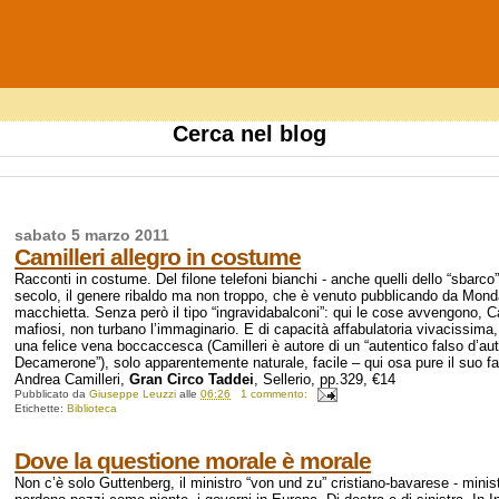
Cerca nel blog
sabato 5 marzo 2011
Camilleri allegro in costume
Racconti in costume. Del filone telefoni bianchi - anche quelli dello “sbarco” -
secolo, il genere ribaldo ma non troppo, che è venuto pubblicando da Mondador
macchietta. Senza però il tipo “ingravidabalconi”: qui le cose avvengono, Cam
mafiosi, non turbano l’immaginario. E di capacità affabulatoria vivacissima
una felice vena boccaccesca (Camilleri è autore di un “autentico falso d’au
Decamerone”), solo apparentemente naturale, facile – qui osa pure il suo fa
Andrea Camilleri,
Gran Circo Taddei
, Sellerio, pp.329, €14
Pubblicato da
Giuseppe Leuzzi
alle
06:26
1 commento:
Etichette:
Biblioteca
Dove la questione morale è morale
Non c’è solo Guttenberg, il ministro “von und zu” cristiano-bavarese - minis