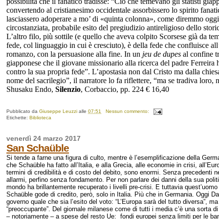
possibilità che il fanatico tradisse: “Ciò che temevano gli statisti gia
convertendo al cristianesimo occidentale assorbissero lo spirito fanatic
lasciassero adoperare a mo’ di «quinta colonna», come diremmo oggi 
circostanziata, probabile esito del pregiudizio antireligioso dello stori
L’altro filo, più sottile (e quello che aveva colpito Scorsese già da t
fede, col linguaggio in cui è cresciuto), è della fede che confluisce all
romanzo, con la persuasione alla fine. In un
jeu de dupes
al confine t
giapponese che il giovane missionario alla ricerca del padre Ferreira h
contro la sua propria fede”. L’apostasia non dal Cristo ma dalla chies
nome del sacrilegio”, il narratore lo fa riflettere, “ma se tradiva lor
Shusaku Endo,
Silenzio
, Corbaccio, pp. 224 € 16,40
Pubblicato da
Giuseppe Leuzzi
alle
07:51
Nessun commento:
Etichette:
Biblioteca
venerdì 24 marzo 2017
San Schaüble
Si tende a farne una figura di culto, mentre è l’esemplificazione della Ger
che Schaüble ha fatto all’Italia, e alla Grecia, alle economie in crisi, all’
termini di credibilità e di costo del debito, sono enormi. Senza precedenti n
allarmi, perfino senza fondamento. Per non parlare dei danni della sua politi
mondo ha brillantemente recuperato i livelli pre-crisi. E tuttavia quest’uomo
Schaüble gode di credito, però, solo in Italia. Più che in Germania. Oggi Dani
governo quale che sia l’esito del voto: “L’Europa sarà del tutto diversa”, ma
“preoccupante”. Del giornale milanese come di tutti i media c’è una sort
– notoriamente – a spese del resto Ue: fondi europei senza limiti per le ban