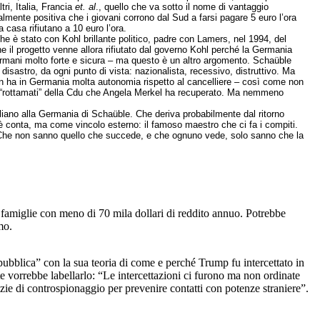
ri, Italia, Francia
et. al
., quello che va sotto il nome di vantaggio
ente positiva che i giovani corrono dal Sud a farsi pagare 5 euro l’ora
 casa rifiutano a 10 euro l’ora.
e è stato con Kohl brillante politico, padre con Lamers, nel 1994, del
e il progetto venne allora rifiutato dal governo Kohl perché la Germania
ermani molto forte e sicura – ma questo è un altro argomento. Schaüble
isastro, da ogni punto di vista: nazionalista, recessivo, distruttivo. Ma
 ha in Germania molta autonomia rispetto al cancelliere – così come non
i “rottamati” della Cdu che Angela Merkel ha recuperato. Ma nemmeno
aliano alla Germania di Schaüble. Che deriva probabilmente dal ritorno
 conta, ma come vincolo esterno: il famoso maestro che ci fa i compiti.
. Che non sanno quello che succede, e che ognuno vede, solo sanno che la
di famiglie con meno di 70 mila dollari di reddito annuo. Potrebbe
mo.
ubblica” con la sua teoria di come e perché Trump fu intercettato in
 vorrebbe labellarlo: “Le intercettazioni ci furono ma non ordinate
ie di controspionaggio per prevenire contatti con potenze straniere”.