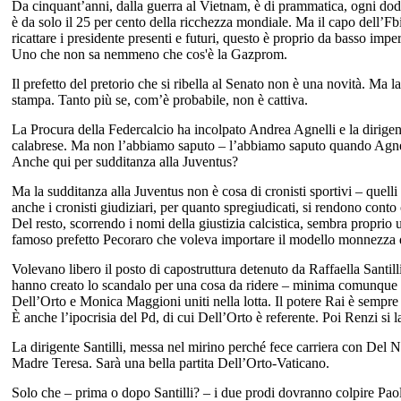
Da cinquant’anni, dalla guerra al Vietnam, è di prammatica, ogni dodi
è da solo il 25 per cento della ricchezza mondiale. Ma il capo dell’
ricattare i presidente presenti e futuri, questo è proprio da basso impe
Uno che non sa nemmeno che cos'è la Gazprom.
Il prefetto del pretorio che si ribella al Senato non è una novità. Ma 
stampa. Tanto più se, com’è probabile, non è cattiva.
La Procura della Federcalcio ha incolpato Andrea Agnelli e la dirigen
calabrese. Ma non l’abbiamo saputo – l’abbiamo saputo quando Agnel
Anche qui per sudditanza alla Juventus?
Ma la sudditanza alla Juventus non è cosa di cronisti sportivi – quel
anche i cronisti giudiziari, per quanto spregiudicati, si rendono cont
Del resto, scorrendo i nomi della giustizia calcistica, sembra propri
famoso prefetto Pecoraro che voleva importare il modello monnezza
Volevano libero il posto di capostruttura detenuto da Raffaella Santil
hanno creato lo scandalo per una cosa da ridere – minima comunque 
Dell’Orto e Monica Maggioni uniti nella lotta. Il potere Rai è sempre l
È anche l’ipocrisia del Pd, di cui Dell’Orto è referente. Poi Renzi si 
La dirigente Santilli, messa nel mirino perché fece carriera con Del N
Madre Teresa. Sarà una bella partita Dell’Orto-Vaticano.
Solo che – prima o dopo Santilli? – i due prodi dovranno colpire Pao