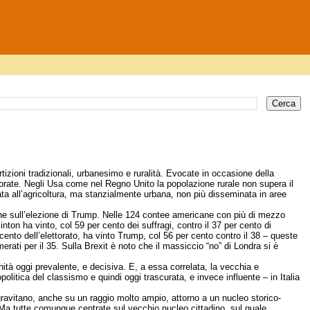
tizioni tradizionali, urbanesimo e ruralità. Evocate in occasione della
porate. Negli Usa come nel Regno Unito la popolazione rurale non supera il
ta all’agricoltura, ma stanzialmente urbana, non più disseminata in aree
t che sull’elezione di Trump. Nelle 124 contee americane con più di mezzo
Clinton ha vinto, col 59 per cento dei suffragi, contro il 37 per cento di
ento dell’elettorato, ha vinto Trump, col 56 per cento contro il 38 – queste
rati per il 35. Sulla Brexit è noto che il massiccio “no” di Londra si è
nità oggi prevalente, e decisiva. E, a essa correlata, la vecchia e
litica del classismo e quindi oggi trascurata, e invece influente – in Italia
gravitano, anche su un raggio molto ampio, attorno a un nucleo storico-
 Ma tutte comunque centrate sul vecchio nucleo cittadino, sul quale