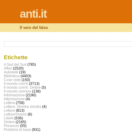
anti.it
Il vero del falso
Etichette
A Sud del Sud
(785)
Affari
(2520)
Autodafé
(19)
Biblioteca
(4403)
Cose viste
(150)
Il mondo com'è
(3713)
Il mondo com'è. Ombre
(5)
Il mondo com'era
(138)
Informazione
(2190)
Infprmazione
(4)
Lettera
(758)
Lettera. Sinistra sinistra
(4)
Letture
(813)
Letture\Visioni
(6)
Libelli
(536)
Ombre
(2165)
Presenze
(55)
Problemi di base
(931)