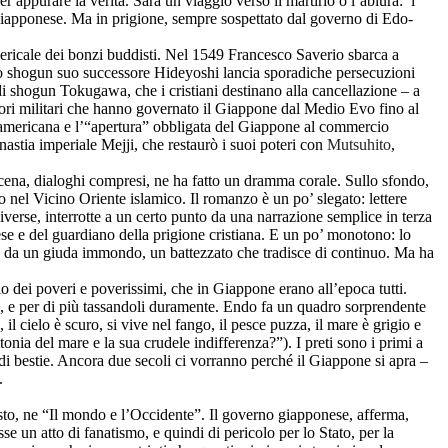
er appurare la verità. Sarà un viaggio verso il martirio o l’abiura:
i
giapponese. Ma in prigione, sempre sospettato dal governo di Edo-
lericale dei bonzi buddisti. Nel 1549 Francesco Saverio sbarca a
 shogun suo successore Hideyoshi lancia sporadiche persecuzioni
 di shogun Tokugawa, che i cristiani destinano alla cancellazione – a
tori militari che hanno governato il Giappone dal Medio Evo fino al
 americana e l’“apertura” obbligata del Giappone al commercio
nastia imperiale Mejji, che restaurò i suoi poteri con
Mutsuhito
,
scena, dialoghi compresi, ne ha fatto un dramma corale. Sullo sfondo,
rso nel Vicino Oriente islamico. Il romanzo è un po’ slegato: lettere
diverse, interrotte a un certo punto da una narrazione semplice in terza
ese e del guardiano della prigione cristiana. E un po’ monotono: lo
ata da un giuda immondo, un battezzato che tradisce di continuo. Ma ha
io dei poveri e poverissimi, che in Giappone erano all’epoca tutti.
me, e per di più tassandoli duramente. Endo fa un quadro sorprendente
l cielo è scuro, si vive nel fango, il pesce puzza, il mare è grigio e
nia del mare e la sua crudele indifferenza?”). I preti sono i primi a
di bestie. Ancora due secoli ci vorranno perché il Giappone si apra –
.
to, ne “Il mondo e l’Occidente”. Il governo giapponese, afferma,
e un atto di fanatismo, e quindi di pericolo per lo Stato, per la