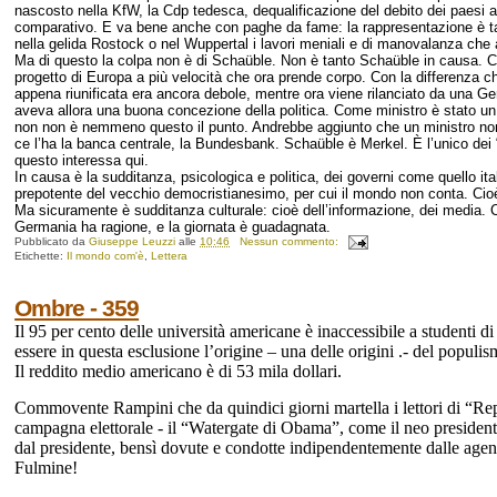
nascosto nella KfW, la Cdp tedesca, dequalificazione del debito dei paesi alt
comparativo. E va bene anche con paghe da fame: la rappresentazione è talm
nella gelida Rostock o nel Wuppertal i lavori meniali e di manovalanza che a
Ma di questo la colpa non è di Schaüble. Non è tanto Schaüble in causa. Ch
progetto di Europa a più velocità che ora prende corpo. Con la differenza ch
appena riunificata era ancora debole, mentre ora viene rilanciato da una G
aveva allora una buona concezione della politica. Come ministro è stato un d
non non è nemmeno questo il punto. Andrebbe aggiunto che un ministro non
ce l’ha la banca centrale, la Bundesbank. Schaüble è Merkel. È l’unico de
questo interessa qui.
In causa è la sudditanza, psicologica e politica, dei governi come quello it
prepotente del vecchio democristianesimo, per cui il mondo non conta. Cioè
Ma sicuramente è sudditanza culturale: cioè dell’informazione, dei media
Germania ha ragione, e la giornata è guadagnata.
Pubblicato da
Giuseppe Leuzzi
alle
10:46
Nessun commento:
Etichette:
Il mondo com'è
,
Lettera
Ombre - 359
Il 95 per cento delle università americane è inaccessibile a studenti 
essere in questa esclusione l’origine – una delle origini .- del populis
Il reddito medio americano è di 53 mila dollari.
Commovente Rampini che da quindici giorni martella i lettori di “Rep
campagna elettorale - il “Watergate di Obama”, come il neo presidente
dal presidente, bensì dovute e condotte indipendentemente dalle agenz
Fulmine!