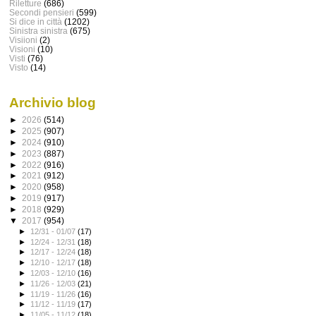
Riletture
(686)
Secondi pensieri
(599)
Si dice in città
(1202)
Sinistra sinistra
(675)
Visiioni
(2)
Visioni
(10)
Visti
(76)
Visto
(14)
Archivio blog
►
2026
(514)
►
2025
(907)
►
2024
(910)
►
2023
(887)
►
2022
(916)
►
2021
(912)
►
2020
(958)
►
2019
(917)
►
2018
(929)
▼
2017
(954)
►
12/31 - 01/07
(17)
►
12/24 - 12/31
(18)
►
12/17 - 12/24
(18)
►
12/10 - 12/17
(18)
►
12/03 - 12/10
(16)
►
11/26 - 12/03
(21)
►
11/19 - 11/26
(16)
►
11/12 - 11/19
(17)
►
11/05 - 11/12
(18)