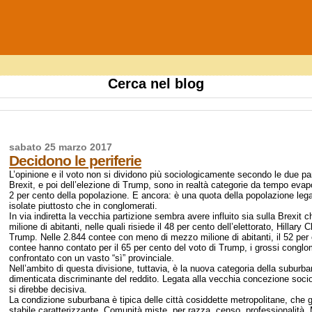
Cerca nel blog
sabato 25 marzo 2017
Decidono le periferie
L’opinione e il voto non si dividono più sociologicamente secondo le due par
Brexit, e poi dell’elezione di Trump, sono in realtà categorie da tempo eva
2 per cento della popolazione. E ancora: è una quota della popolazione lega
isolate piuttosto che in conglomerati.
In via indiretta la vecchia partizione sembra avere influito sia sulla Brexi
milione di abitanti, nelle quali risiede il 48 per cento dell’elettorato, Hillary 
Trump. Nelle 2.844 contee con meno di mezzo milione di abitanti, il 52 per c
contee hanno contato per il 65 per cento del voto di Trump, i grossi conglome
confrontato con un vasto “sì” provinciale.
Nell’ambito di questa divisione, tuttavia, è la nuova categoria della suburba
dimenticata discriminante del reddito. Legata alla vecchia concezione sociopo
si direbbe decisiva.
La condizione suburbana è tipica delle città cosiddette metropolitane, che 
stabile caratterizzante. Comunità miste, per razza, censo, professionalità.