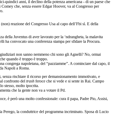
ci-quindici anni, il declino della potenza americana - di un paese che
Fbi Comey che, senza essere Edgar Hoover, va al Congresso per
ro.
la (non) reazione del Congresso Usa al capo dell’Fbi sì. E della
za della Juventus di aver lavorato per la ‘ndrangheta, la malavita
li ha convocato una conferenza stampa per sfidare la Procura.
li giudiziari non sanno nemmeno chi sono gli Agnelli? No, ormai
o che quando è troppo è troppo.
o una congrega napoletana, del “pazziamme”. A cominciare dal capo, il
 da Napoli a Roma.
li, senza rischiare il ricorso per demansionamento immotivato, e
al confronto del
trash
feroce che si vede e si sente in Rai. Campo
o stesso, molto ipocrita.
lamenta che la gente non va a votare il Pd.
oce, è però una molto confessionale: cura il papa, Padre Pio, Assisi,
la Perego, la conduttrice del programma incriminato. Sposa di Lucio