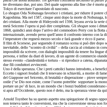
patria che abbia abiurato. Tre giovani confratelli decidono di partire p
tre diventano due, poi uno. Del quale sapremo alla fine che è morto 
Tokyo di esercitare l’apostolato di nascosto.
Lo shogun Oda Nobunaga favorisce i cristiani, per ridurre il potere c
Kagoshima. Ma nel 1587, cinque anni dopo la morte di Nobunaga, lo
dei cristiani. Alla morte di Hideyoshi nel 1598, Ieyasu avvia la serie
metà Seicento l’opera si può dire completata. Gli
shogun
sono i ditta
1868, quindici anni dopo l’arrivo del commodoro Perry con la flotta
internazionale, avendo perso quell’anno il confronto interno con la di
l’imperatore che regnerà mezzo secolo e farà grande e ricco il paese.
Il film di Scorsese, pur seguendo il romanzo scena si può dire dopo 
inevitabile, dello “scontro di civiltà” – della caccia al cristiano in co
impossibili da scrivere, con dialoghi impossibili da tenere fra lingue 
persona, e infine da diari di lavoro, di un agente di commercio oland
stesso evento –clandestinità e tortura – si riproduce a catena, dipan
due fili conduttori avvincenti.
Uno è della speranza. Che i preti cattolici hanno introdotto, a benefic
Eccetto i signori feudali che li tenevano in schiavitù, a morire di fa
del Giappone nel Seicento, di brutalità e disperazione – piove sempre, i
ostile (“se Dio non esiste, come l’uomo potrebbe sopportare la monoto
portare un po’ di luce, in un mondo che i bonzi buddisti considerano 
si apra all’Occidente, questo non è detto, ma la speranza viene da qui
Arnold Toynbee ha su questo aspetto una spiegazione di segno oppos
non temeva tanto le conversioni, ma che la conversione stessa non foss