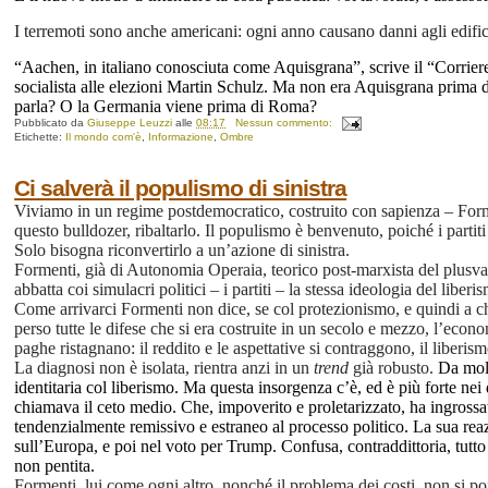
I terremoti sono anche americani: ogni anno causano danni agli edifici
“Aachen, in italiano conosciuta come Aquisgrana”, scrive il “Corriere d
socialista alle elezioni Martin Schulz. Ma non era Aquisgrana prima d
parla? O la Germania viene prima di Roma?
Pubblicato da
Giuseppe Leuzzi
alle
08:17
Nessun commento:
Etichette:
Il mondo com'è
,
Informazione
,
Ombre
Ci salverà il populismo di sinistra
Viviamo in un regime postdemocratico, costruito con sapienza – Forme
questo bulldozer, ribaltarlo. Il populismo è benvenuto, poiché i partiti 
Solo bisogna riconvertirlo a un’azione di sinistra.
Formenti, già di Autonomia Operaia, teorico post-marxista del plusvalo
abbatta coi simulacri politici – i partiti – la stessa ideologia del liber
Come arrivarci Formenti non dice, se col protezionismo, e quindi a che
perso tutte le difese che si era costruite in un secolo e mezzo, l’econ
paghe ristagnano: il reddito e le aspettative si contraggono, il liberi
La diagnosi non è isolata, rientra anzi in un
trend
già robusto.
Da molt
identitaria col liberismo. Ma questa insorgenza c’è, ed è più forte ne
chiamava il ceto medio. Che, impoverito e proletarizzato, ha ingrossat
tendenzialmente remissivo e estraneo al processo politico. La sua rea
sull’Europa, e poi nel voto per Trump. Confusa, contraddittoria, tutto 
non pentita.
Formenti, lui come ogni altro, nonché il problema dei costi, non si p