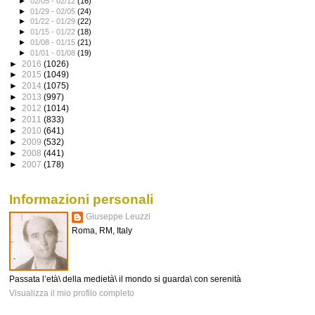
►
02/05 - 02/12
(16)
►
01/29 - 02/05
(24)
►
01/22 - 01/29
(22)
►
01/15 - 01/22
(18)
►
01/08 - 01/15
(21)
►
01/01 - 01/08
(19)
►
2016
(1026)
►
2015
(1049)
►
2014
(1075)
►
2013
(997)
►
2012
(1014)
►
2011
(833)
►
2010
(641)
►
2009
(532)
►
2008
(441)
►
2007
(178)
Informazioni personali
Giuseppe Leuzzi
Roma, RM, Italy
Passata l’età\ della medietà\ il mondo si guarda\ con serenità
Visualizza il mio profilo completo