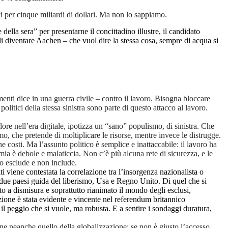
 per cinque miliardi di dollari.
Ma non lo sappiamo.
ella sera” per presentarne il concittadino illustre, il candidato
i diventare Aachen – che vuol dire la stessa cosa, sempre di acqua si
nti dice in una guerra civile – contro il lavoro. Bisogna bloccare
politici della stessa sinistra sono parte di questo attacco al lavoro.
re nell’era digitale, ipotizza un “sano” populismo, di sinistra. Che
ismo, che pretende di moltiplicare le risorse, mentre invece le distrugge.
 costi. Ma l’assunto politico è semplice e inattaccabile: il lavoro ha
omia è debole e malaticcia. Non c’è più alcuna rete di sicurezza, e le
smo esclude e non include.
i viene contestata la correlazione tra l’insorgenza nazionalista o
i due paesi guida del liberismo, Usa e Regno Unito. Di quel che si
o a dismisura e soprattutto rianimato il mondo degli esclusi,
zione è stata evidente e vincente nel referendum britannico
il peggio che si vuole, ma robusta. E a sentire i sondaggi duratura,
one neanche quello della globalizzazione: se non è giusto l’accesso