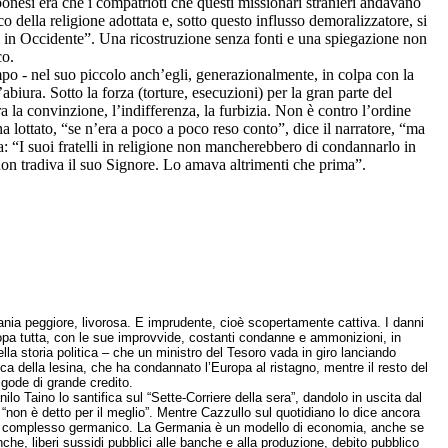
pponesi era che i compatrioti che questi missionari stranieri andavano
o della religione adottata e, sotto questo influsso demoralizzatore, si
in Occidente”. Una ricostruzione senza fonti e una spiegazione non
co.
empo - nel suo piccolo anch’egli, generazionalmente, in colpa con la
’abiura. Sotto la forza (torture, esecuzioni) per la gran parte del
ra la convinzione, l’indifferenza, la furbizia. Non è contro l’ordine
a lottato, “se n’era a poco a poco reso conto”, dice il narratore, “ma
a: “I suoi fratelli in religione non mancherebbero di condannarlo in
o, non tradiva il suo Signore. Lo amava altrimenti che prima”.
mania peggiore, livorosa. E imprudente, cioè scopertamente cattiva. I danni
Europa tutta, con le sue improvvide, costanti condanne e ammonizioni, in
ella storia politica – che un ministro del Tesoro vada in giro lanciando
ca della lesina, che ha condannato l’Europa al ristagno, mentre il resto del
 gode di grande credito.
lo Taino lo santifica sul “Sette-Corriere della sera”, dandolo in uscita dal
 “non è detto per il meglio”. Mentre Cazzullo sul quotidiano lo dice ancora
a di complesso germanico. La Germania è un modello di economia, anche se
che, liberi sussidi pubblici alle banche e alla produzione, debito pubblico