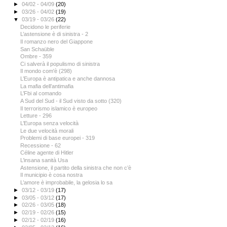
►
04/02 - 04/09
(20)
►
03/26 - 04/02
(19)
▼
03/19 - 03/26
(22)
Decidono le periferie
L’astensione è di sinistra - 2
Il romanzo nero del Giappone
San Schaüble
Ombre - 359
Ci salverà il populismo di sinistra
Il mondo com'è (298)
L’Europa è antipatica e anche dannosa
La mafia dell’antimafia
L’Fbi al comando
A Sud del Sud - il Sud visto da sotto (320)
Il terrorismo islamico è europeo
Letture - 296
L’Europa senza velocità
Le due velocità morali
Problemi di base europei - 319
Recessione - 62
Céline agente di Hitler
L’insana sanità Usa
Astensione, il partito della sinistra che non c’è
Il municipio è cosa nostra
L’amore è improbabile, la gelosia lo sa
►
03/12 - 03/19
(17)
►
03/05 - 03/12
(17)
►
02/26 - 03/05
(18)
►
02/19 - 02/26
(15)
►
02/12 - 02/19
(16)