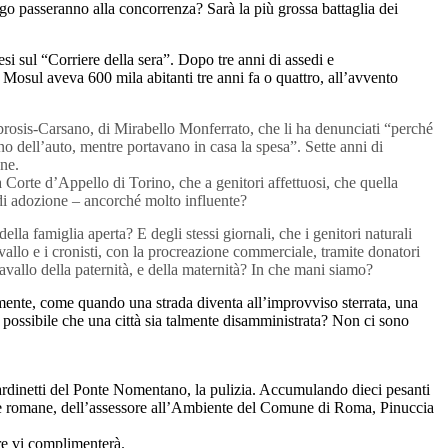
ego passeranno alla concorrenza? Sarà la più grossa battaglia dei
i sul “Corriere della sera”. Dopo tre anni di assedi e
 Mosul aveva 600 mila abitanti tre anni fa o quattro, all’avvento
osis-Carsano, di Mirabello Monferrato, che li ha denunciati “perché
o dell’auto, mentre portavano in casa la spesa”. Sette anni di
one.
la Corte d’Appello di Torino, che a genitori affettuosi, che quella
di adozione – ancorché molto influente?
ella famiglia aperta? E degli stessi giornali, che i genitori naturali
vallo e i cronisti, con la procreazione commerciale, tramite donatori
Cavallo della paternità, e della maternità? In che mani siamo?
mente, come quando una strada diventa all’improvviso sterrata, una
è possibile che una città sia talmente disamministrata? Non ci sono
?
ardinetti del Ponte Nomentano, la pulizia. Accumulando dieci pesanti
che romane, dell’assessore all’Ambiente del Comune di Roma, Pinuccia
re vi complimenterà.