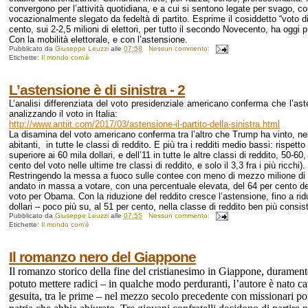
convergono per l’attività quotidiana, e a cui si sentono legate per svago, c
vocazionalmente slegato da fedeltà di partito. Esprime il cosiddetto “voto di
cento, sui 2-2,5 milioni di elettori, per tutto il secondo Novecento, ha oggi 
Con la mobilità elettorale, e con l’astensione.
Pubblicato da
Giuseppe Leuzzi
alle
07:58
Nessun commento:
Etichette:
Il mondo com'è
L’astensione è di sinistra - 2
L’analisi differenziata del voto presidenziale americano conferma che l’asten
analizzando il voto in Italia:
http://www.antiit.com/2017/03/astensione-il-partito-della-sinistra.html
La disamina del voto americano conferma tra l’altro che Trump ha vinto, n
abitanti, in tutte le classi di reddito. E più tra i redditi medio bassi: rispetto
superiore ai 60 mila dollari, e dell’11 in tutte le altre classi di reddito, 50-
cento del voto nelle ultime tre classi di reddito, e solo il 3,3 fra i più ricchi).
Restringendo la messa a fuoco sulle contee con meno di mezzo milione di abit
andato in massa a votare, con una percentuale elevata, del 64 per cento degli
voto per Obama. Con la riduzione del reddito cresce l’astensione, fino a ridurre
dollari – poco più su, al 51 per cento, nella classe di reddito ben più consiste
Pubblicato da
Giuseppe Leuzzi
alle
07:55
Nessun commento:
Etichette:
Il mondo com'è
Il romanzo nero del Giappone
Il romanzo storico della fine del cristianesimo in Giappone, durament
potuto mettere radici – in qualche modo perduranti, l’autore è nato cat
gesuita, tra le prime – nel mezzo secolo precedente con missionari port