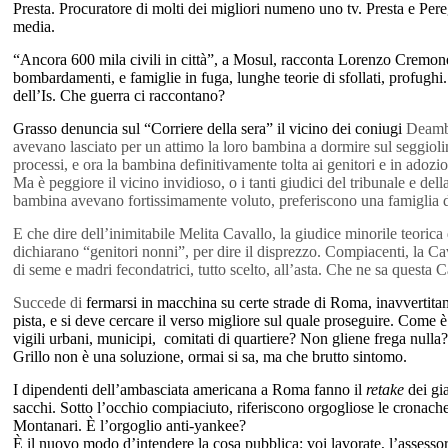
Presta. Procuratore di molti dei migliori numeno uno tv. Presta e Per
media.
“Ancora 600 mila civili in città”, a Mosul, racconta Lorenzo Cremones
bombardamenti, e famiglie in fuga, lunghe teorie di sfollati, profughi.
dell’Is. Che guerra ci raccontano?
Grasso denuncia sul “Corriere della sera” il vicino dei coniugi
Deambr
avevano lasciato per un attimo la loro bambina a dormire sul seggiolin
processi, e ora la bambina definitivamente tolta ai genitori e in adozi
Ma è peggiore il vicino invidioso, o i tanti giudici del tribunale e del
bambina avevano fortissimamente voluto, preferiscono una famiglia 
E che dire dell’inimitabile Melita Cavallo, la giudice minorile teorica d
dichiarano “genitori nonni”, per dire il disprezzo. Compiacenti, la Ca
di seme e madri fecondatrici, tutto scelto, all’asta. Che ne sa questa 
Succede di
fermarsi in macchina su certe strade di Roma, inavvertita
pista, e si deve cercare il verso migliore sul quale proseguire. Come 
vigili urbani, municipi, comitati di quartiere? Non gliene frega nulla
Grillo non è una soluzione, ormai si sa, ma che brutto sintomo.
I dipendenti dell’ambasciata americana a Roma fanno il
retake
dei gi
sacchi. Sotto l’occhio compiaciuto, riferiscono orgogliose le crona
Montanari. È l’orgoglio anti-yankee?
È il nuovo modo d’intendere la cosa pubblica: voi lavorate, l’assesso