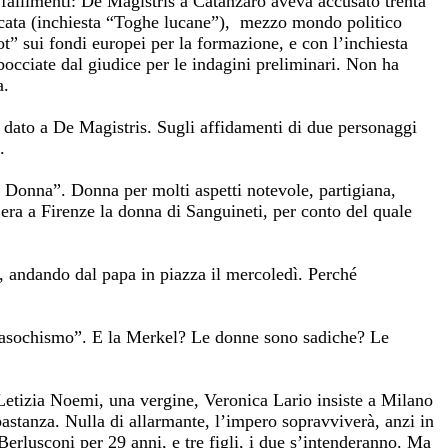
 fallimenti: De Magistris a Catanzaro aveva accusato trenta
silicata (inchiesta “Toghe lucane”), mezzo mondo politico
t” sui fondi europei per la formazione, e con l’inchiesta
bocciate dal giudice per le indagini preliminari. Non ha
a.
 dato a De Magistris. Sugli affidamenti di due personaggi
.
 Donna”. Donna per molti aspetti notevole, partigiana,
e era a Firenze la donna di Sanguineti, per conto del quale
o, andando dal papa in piazza il mercoledì. Perché
-masochismo”. E la Merkel? Le donne sono sadiche? Le
 Letizia Noemi, una vergine, Veronica Lario insiste a Milano
stanza. Nulla di allarmante, l’impero sopravviverà, anzi in
 Berlusconi per 29 anni, e tre figli, i due s’intenderanno. Ma