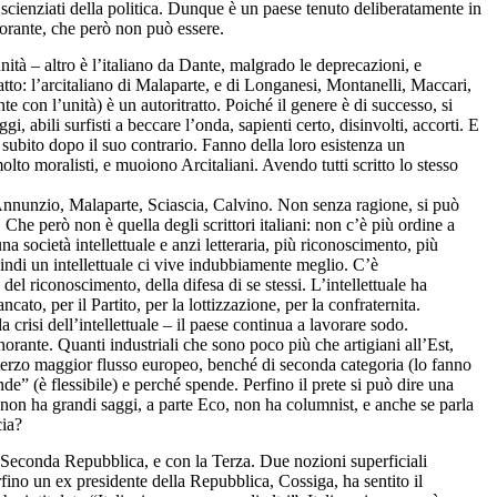
, scienziati della politica. Dunque è un paese tenuto deliberatamente in
orante, che però non può essere.
nità – altro è l’italiano da Dante, malgrado le deprecazioni, e
tto: l’arcitaliano di Malaparte, e di Longanesi, Montanelli, Maccari,
te con l’unità) è un autoritratto. Poiché il genere è di successo, si
gi, abili surfisti a beccare l’onda, sapienti certo, disinvolti, accorti. E
 subito dopo il suo contrario. Fanno della loro esistenza un
olto moralisti, e muoiono Arcitaliani. Avendo tutti scritto lo stesso
D’Annunzio, Malaparte, Sciascia, Calvino. Non senza ragione, si può
 Che però non è quella degli scrittori italiani: non c’è più ordine a
una società intellettuale e anzi letteraria, più riconoscimento, più
uindi un intellettuale ci vive indubbiamente meglio. C’è
el riconoscimento, della difesa di se stessi. L’intellettuale ha
ato, per il Partito, per la lottizzazione, per la confraternita.
 crisi dell’intellettuale – il paese continua a lavorare sodo.
rante. Quanti industriali che sono poco più che artigiani all’Est,
il terzo maggior flusso europeo, benché di seconda categoria (lo fanno
de” (è flessibile) e perché spende. Perfino il prete si può dire una
e non ha grandi saggi, a parte Eco, non ha columnist, e anche se parla
cia?
a Seconda Repubblica, e con la Terza. Due nozioni superficiali
rfino un ex presidente della Repubblica, Cossiga, ha sentito il