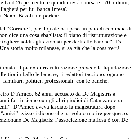
he ha il 26 per cento, e quindi dovrà sborsare 170 milioni,
. Pagherà per lui Banca Intesa?
i Nanni Bazoli, un porteur.
del “Corriere”, per il quale ha speso un paio di centinaia di
on dice una cosa sbagliata: il piano di ristrutturazione e
 togliere soldi agli azionisti per darli alle banche”. Tra
Una storia molto milanese, si sa già che la cosa verrà
tunista. Il piano di ristrutturazione prevede la liquidazione
le tira in ballo le banche, i redattori tacciono: ognuno
 familiari, politici, professionali, con le banche.
 Pietro D’Amico, 62 anni, accusato da De Magistris a
anni fa - insieme con gli altri giudici di Catanzaro e un
denti”. D’Amico aveva lasciato la magistratura dopo
i “amici” svizzeri dicono che ha voluto morire per questo.
enzionano De Magistris: l’associazione mafiosa è con De