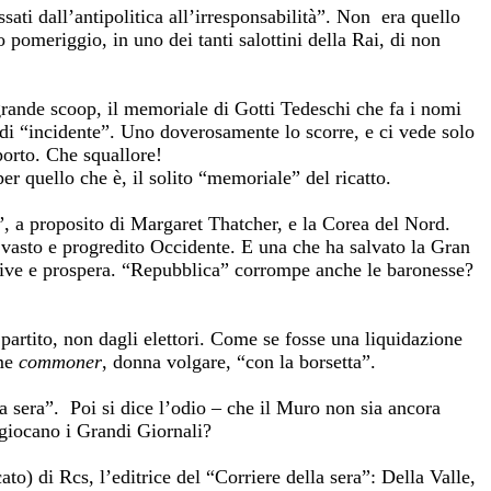
ati dall’antipolitica all’irresponsabilità”. Non era quello
 pomeriggio, in uno dei tanti salottini della Rai, di non
 grande scoop, il memoriale di Gotti Tedeschi che fa i nomi
so di “incidente”. Uno doverosamente lo scorre, e ci vede solo
porto. Che squallore!
r quello che è, il solito “memoriale” del ricatto.
a proposito di Margaret Thatcher, e la Corea del Nord.
 vasto e progredito Occidente. E una che ha salvato la Gran
 vive e prospera. “Repubblica” corrompe anche le baronesse?
partito, non dagli elettori. Come se fosse una liquidazione
ome
commoner
, donna volgare, “con la borsetta”.
la sera”. Poi si dice l’odio – che il Muro non sia ancora
 giocano i Grandi Giornali?
ato) di Rcs, l’editrice del “Corriere della sera”: Della Valle,