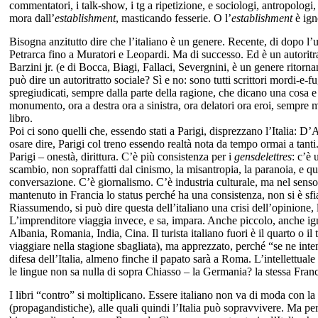
commentatori, i talk-show, i tg a ripetizione, e sociologi, antropologi
mora dall’
establishment
, masticando fesserie. O l’
establishment
è ign
Bisogna anzitutto dire che l’italiano è un genere. Recente, di dopo l’u
Petrarca fino a Muratori e Leopardi. Ma di successo. Ed è un autoritra
Barzini jr. (e di Bocca, Biagi, Fallaci, Severgnini, è un genere ritornan
può dire un autoritratto sociale? Sì e no: sono tutti scrittori mordi-e-fug
spregiudicati, sempre dalla parte della ragione, che dicano una cosa e
monumento, ora a destra ora a sinistra, ora delatori ora eroi, sempre m
libro.
Poi ci sono quelli che, essendo stati a Parigi, disprezzano l’Italia: 
osare dire, Parigi col treno essendo realtà nota da tempo ormai a tanti.
Parigi – onestà, dirittura. C’è più consistenza per i
gensdelettres
: c’è 
scambio, non sopraffatti dal cinismo, la misantropia, la paranoia, e q
conversazione. C’è giornalismo. C’è industria culturale, ma nel senso d
mantenuto in Francia lo status perché ha una consistenza, non si è sfianc
Riassumendo, si può dire questa dell’italiano una crisi dell’opinione, la
L’imprenditore viaggia invece, e sa, impara. Anche piccolo, anche igno
Albania, Romania, India, Cina. Il turista italiano fuori è il quarto o 
viaggiare nella stagione sbagliata), ma apprezzato, perché “se ne inten
difesa dell’Italia, almeno finche il papato sarà a Roma. L’intellettual
le lingue non sa nulla di sopra Chiasso – la Germania? la stessa Fran
I libri “contro” si moltiplicano. Essere italiano non va di moda con l
(propagandistiche), alle quali quindi l’Italia può sopravvivere. Ma pe