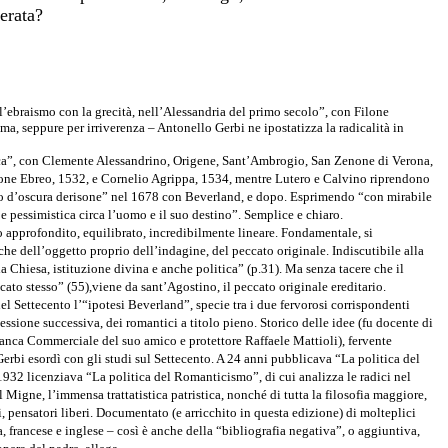
berata?
ell’ebraismo con la grecità, nell’Alessandria del primo secolo”, con Filone
ma, seppure per irriverenza – Antonello Gerbi ne ipostatizza la radicalità in
stica”, con Clemente Alessandrino, Origene, Sant’Ambrogio, San Zenone di Verona,
one Ebreo, 1532, e Cornelio Agrippa, 1534, mentre Lutero e Calvino riprendono
etto d’oscura derisone” nel 1678 con Beverland, e dopo. Esprimendo “con mirabile
a e pessimistica circa l’uomo e il suo destino”. Semplice e chiaro.
io approfondito, equilibrato, incredibilmente lineare. Fondamentale, si
he dell’oggetto proprio dell’indagine, del peccato originale. Indiscutibile alla
la Chiesa, istituzione divina e anche politica” (p.31). Ma senza tacere che il
ccato stesso” (55),viene da sant’Agostino, il peccato originale ereditario.
el Settecento l’“ipotesi Beverland”, specie tra i due fervorosi corrispondenti
sione successiva, dei romantici a titolo pieno. Storico delle idee (fu docente di
Banca Commerciale del suo amico e protettore Raffaele Mattioli), fervente
erbi esordì con gli studi sul Settecento. A 24 anni pubblicava “La politica del
 1932 licenziava “La politica del Romanticismo”, di cui analizza le radici nel
Migne, l’immensa trattatistica patristica, nonché di tutta la filosofia maggiore,
ini, pensatori liberi. Documentato (e arricchito in questa edizione) di molteplici
 francese e inglese – così è anche della “bibliografia negativa”, o aggiuntiva,