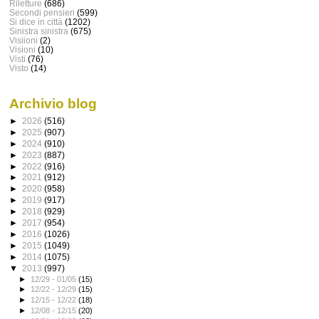
Riletture
(686)
Secondi pensieri
(599)
Si dice in città
(1202)
Sinistra sinistra
(675)
Visiioni
(2)
Visioni
(10)
Visti
(76)
Visto
(14)
Archivio blog
►
2026
(516)
►
2025
(907)
►
2024
(910)
►
2023
(887)
►
2022
(916)
►
2021
(912)
►
2020
(958)
►
2019
(917)
►
2018
(929)
►
2017
(954)
►
2016
(1026)
►
2015
(1049)
►
2014
(1075)
▼
2013
(997)
►
12/29 - 01/05
(15)
►
12/22 - 12/29
(15)
►
12/15 - 12/22
(18)
►
12/08 - 12/15
(20)