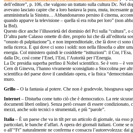
dell’editore”, p. 106, che valgono un trattato sulla cultura Dc. Nel 
avevano lasciato capire che a loro bastava la pura, muta, incessante 
amministrarla la Sinistra… Abbandonarono persino il cinema, acconte
quando apparve la televisione – quella sì era roba per loro” (non abba
la Bnl).
Questo dice anche l’illusorietà del dominio del Pci sulla “cultura”, o 
D’altra parte Calasso omette di dire, proprio lui che dà all’editoria sost
“onusto di palpitazione”), e non imprenditoriale, che là dove ci sono i
nella ricerca. E qui dove ci sono i soldi: non nella filosofia o altre um
energia. Col ministero quindi le cosiddette “istituzioni”: il Cnr, l’Esa
dalla Dc, così come l’Enel, l’Eni, l’Autorità per l’Energia.
La Dc presidia superba perfino il Nobel scientifico. Se è vero – è ver
Cern di Ginevra, l’hanno vivamente sconsigliato a Stoccolma per altri
scientifica del paese dove il candidato opera, e la fisica “democrist
muro.
Grillo –
O la fantasia al potere. Che non è gradevole, bisognava sape
Internet
– Disturba come tutto ciò che è democratico. La rete sicurame
documenti liberi online). Senza però cessare di essere condizionato,
mezzi, anche solo tecnici o strumentali, e più “parole”.
Italia
– È un paese che va in tilt per un articolo di giornale, sia esso 
particolari, le banche d’affari. A opera dei giornali italiani. Come se
o all’“Ft” naturalmente ne conferma e consacra l’autorevolezza: dai g