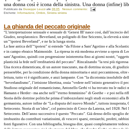
una donna così è icona della sinistra. Una donna (infine) li
Pubblicato da
Giuseppe Leuzzi
alle
06:05
Nessun commento:
Etichette:
Informazione
,
Ombre
,
Sinistra sinistra
La ghianda del peccato originale
“L’interpretazione sensuale e sessuale di ‘Genesi III’ nasce così, dall’incrocio d
Giudeo, neoplatonico. Beverland, un poligrafo di fine Seicento, la eleverà a siste
un’“ipotesi Beverland”, e ne fa la lunga storia.
La fase antica dell’“ipotesi” si estende “da Filone a Sant’Agotino e alla Scola
e in campo ebraico Maimonide. La ripresa in età moderna avviene a opera di Le
sant’Agostino, quindi con progressione ininterrotta fino ai giorni nostri, “ogg
plasticità la fede nell’ereditarietà del peccato”. Rincalzando “la tesi più rigoros
Una ricerca dimenticata, di un autore trascurato, ma di dottrina sicura, di giudiz
penserebbe, per la condizione della donna minoritaria e anzi peccaminosa, oltre c
lettura, tutto vi è significante, e anzi lampante. Con “la dicotomia insolubile del
“beverlandismo”, l’irrisione libertina, ossia “vedere nell’istinto generativo il pe
Studioso originale del romanticismo, Antonello Gerbi vi ha trovato tra le radici n
Hamann e Herder - ma anche nell’“eterno femminino” di Goethe – e poi nella rifles
Storia delle dottrine politiche prima d’imbozzolarsi negli studi economici alla 
germanista, autore infine de “La disputa del nuovo Mondo”, tuttora insuperata, G
Settecento. Storia di un’idea”, col patrocinio di Croce da Laterza, nel 1928. Nel
Settecento. Dell’anno successivo è questo “Peccato”. Già denso dello spoglio del 
irrobustito da contributi variatissimi, di vescovi sparsi, eresiarchi, profeti, rabb
fonti figurative.
Con una bibliografia, bisogna dire, quasi completamente tedesca,