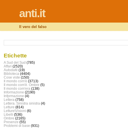
anti.it
Il vero del falso
Etichette
A Sud del Sud
(785)
Affari
(2520)
Autodafé
(19)
Biblioteca
(4404)
Cose viste
(150)
Il mondo com'è
(3713)
Il mondo com'è. Ombre
(5)
Il mondo com'era
(138)
Informazione
(2190)
Infprmazione
(4)
Lettera
(758)
Lettera. Sinistra sinistra
(4)
Letture
(814)
Letture\Visioni
(6)
Libelli
(536)
Ombre
(2165)
Presenze
(55)
Problemi di base
(931)