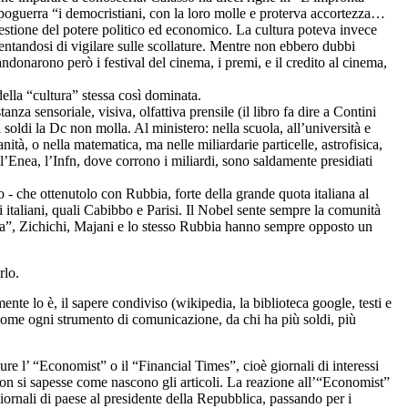
dopoguerra “i democristiani, con la loro molle e proterva accortezza…
gestione del potere politico ed economico. La cultura poteva invece
ntandosi di vigilare sulle scollature. Mentre non ebbero dubbi
ndonarono però i festival del cinema, i premi, e il credito al cinema,
della “cultura” stessa così dominata.
anza sensoriale, visiva, olfattiva prensile (il libro fa dire a Contini
 soldi la Dc non molla. Al ministero: nella scuola, all’università e
anità, o nella matematica, ma nelle miliardarie particelle, astrofisica,
, l’Enea, l’Infn, dove corrono i miliardi, sono saldamente presidiati
o - che ottenutolo con Rubbia, forte della grande quota italiana al
 italiani, quali Cabibbo e Parisi. Il Nobel sente sempre la comunità
iana”, Zichichi, Majani e lo stesso Rubbia hanno sempre opposto un
rlo.
nte lo è, il sapere condiviso (wikipedia, la biblioteca google, testi e
 come ogni strumento di comunicazione, da chi ha più soldi, più
pure l’ “Economist” o il “Financial Times”, cioè giornali di interessi
 non si sapesse come nascono gli articoli. La reazione all’“Economist”
iornali di paese al presidente della Repubblica, passando per i