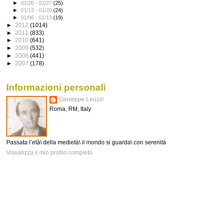
►
01/20 - 01/27
(25)
►
01/13 - 01/20
(24)
►
01/06 - 01/13
(19)
►
2012
(1014)
►
2011
(833)
►
2010
(641)
►
2009
(532)
►
2008
(441)
►
2007
(178)
Informazioni personali
Giuseppe Leuzzi
Roma, RM, Italy
Passata l’età\ della medietà\ il mondo si guarda\ con serenità
Visualizza il mio profilo completo