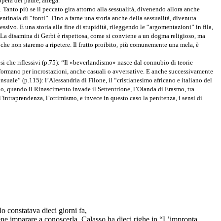
opera del padre, allega.
. Tanto più se il peccato gira attorno alla sessualità, divenendo allora anche
centinaia di “fonti”. Fino a farne una storia anche della sessualità, divenuta
lessivo. E una storia alla fine di stupidità, rileggendo le “argomentazioni” in fila,
. La disamina di Gerbi è rispettosa, come si conviene a un dogma religioso, ma
, che non staremo a ripetere. Il frutto proibito, più comunemente una mela, è
iosi che riflessivi (p.75): “Il «beverlandismo» nasce dal connubio di teorie
i formano per incrostazioni, anche casuali o avversative. E anche successivamente
nsuale” (p.115): l’Alessandria di Filone, il “cristianesimo africano e italiano del
eno, quando il Rinascimento invade il Settentrione, l’Olanda di Erasmo, tra
 l’intraprendenza, l’ottimismo, e invece in questo caso la penitenza, i sensi di
lo constatava dieci giorni fa,
ene imparare a conoscerla. Calasso ha dieci righe in “L’impronta