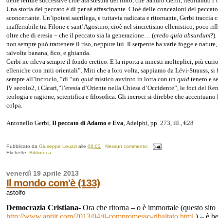
delle letture successive cioè ala stesura del libro, che Sandro Gerbi, rieditando l’
Una storia del peccato è di per sé affascinante. Cioè delle concezioni del peccato
sconcertante. Un’ipotesi sacrilega, e tuttavia radicata e ritornante, Gerbi traccia 
inafferrabile tra Filone e sant’Agostino, cioè nel sincretismo ellenistico, poco rif
oltre che di eresia – che il peccato sia la generazione… (
credo quia absurdum
?)
non sempre può trattenere il riso, neppure lui. Il serpente ha varie fogge e nature
talvolta banana, fico, e ghianda.
Gerbi ne rileva sempre il fondo eretico. E la riporta a innesti molteplici, più cur
elleniche con miti orientali”. Miti che a loro volta, sappiamo da Lévi-Strauss, s
sempre all’incrocio, “di “un
quid
mistico avvinto in lotta con un
quid
tenero e se
IV secolo2, i Càtari,”l’eresia d’Oriente nella Chiesa d’Occidente”, le foci del R
teologia e ragione, scientifica e filosofica. Gli incroci si direbbe che accentuano
colpa.
Antonello Gerbi,
Il peccato di Adamo e Eva
, Adelphi, pp. 273, ill., €28
Pubblicato da
Giuseppe Leuzzi
alle
06:03
Nessun commento:
Etichette:
Biblioteca
venerdì 19 aprile 2013
Il mondo com'è (133)
astolfo
Democrazia Cristiana
- Ora che ritorna – o è immortale (questo sito 
http://www.antiit.com/2013/04/il-compromesso-ribaltato.html
) – è b