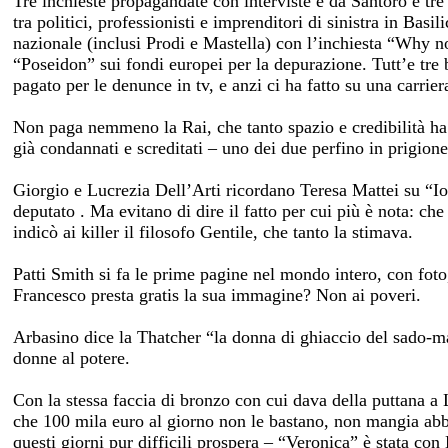
Tre inchieste propagandate con interviste e da Santoro e tre
tra politici, professionisti e imprenditori di sinistra in Ba
nazionale (inclusi Prodi e Mastella) con l’inchiesta “Why no
“Poseidon” sui fondi europei per la depurazione. Tutt’e tre 
pagato per le denunce in tv, e anzi ci ha fatto su una carrier
Non paga nemmeno la Rai, che tanto spazio e credibilità ha
già condannati e screditati – uno dei due perfino in prigione
Giorgio e Lucrezia Dell’Arti ricordano Teresa Mattei su “Io
deputato . Ma evitano di dire il fatto per cui più è nota: ch
indicò ai killer il filosofo Gentile, che tanto la stimava.
Patti Smith si fa le prime pagine nel mondo intero, con fot
Francesco presta gratis la sua immagine? Non ai poveri.
Arbasino dice la Thatcher “la donna di ghiaccio del sado
donne al potere.
Con la stessa faccia di bronzo con cui dava della puttana a
che 100 mila euro al giorno non le bastano, non mangia abba
questi giorni pur difficili prospera – “Veronica” è stata con