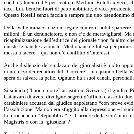
che ha (almeno) il 9 per cento, e Merloni. Rotelli invece, c
tace. Lui, benché fuori dl patto nobiliare, è vice-presidente
Questo Rotelli senza faccia è sempre più uno pseudonimo d
Della Valle minaccia azioni legale contro il nobile parterre 
milioni. È un denunciatore, e non c’è da meravigliarsi. Ma n
ricapitalizzazione dell’editrice del giornale “non fa altro che
queste le banche azioniste, Mediobanca e Intesa per prime. 
messa a tacere – qui non c’è conflitto d’interessi.
Anche il silenzio del sindacato dei giornalisti è molto oppor
di un terzo dei redattori del “Corriere”, ma quando Della Val
spera di salvare la pelle. Ognuno ha i suoi canali, personali,
Si suicida (“buona morte” assistita in Svizzera) il giudice
Catanzaro di avere divulgato segreti d’ufficio e assolto due 
carabiniere accusati dal giudice napoletano “con prove evi
l’assoluzione. Ma non era sfuggito alla depressione – i suo
Le cronache di “Repubblica” e “Corriere della sera” non m
Magistris o con la “giustizia”?