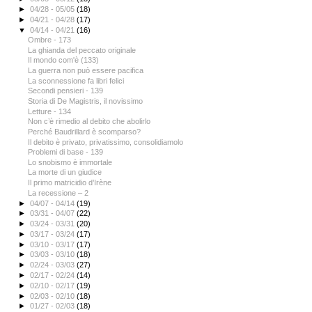
►
04/28 - 05/05
(18)
►
04/21 - 04/28
(17)
▼
04/14 - 04/21
(16)
Ombre - 173
La ghianda del peccato originale
Il mondo com'è (133)
La guerra non può essere pacifica
La sconnessione fa libri felici
Secondi pensieri - 139
Storia di De Magistris, il novissimo
Letture - 134
Non c’è rimedio al debito che abolirlo
Perché Baudrillard è scomparso?
Il debito è privato, privatissimo, consolidiamolo
Problemi di base - 139
Lo snobismo è immortale
La morte di un giudice
Il primo matricidio d’Irène
La recessione – 2
►
04/07 - 04/14
(19)
►
03/31 - 04/07
(22)
►
03/24 - 03/31
(20)
►
03/17 - 03/24
(17)
►
03/10 - 03/17
(17)
►
03/03 - 03/10
(18)
►
02/24 - 03/03
(27)
►
02/17 - 02/24
(14)
►
02/10 - 02/17
(19)
►
02/03 - 02/10
(18)
►
01/27 - 02/03
(18)