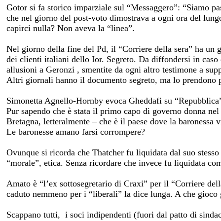
Gotor si fa storico imparziale sul “Messaggero”: “Siamo pass
che nel giorno del post-voto dimostrava a ogni ora del lungo
capirci nulla? Non aveva la “linea”.
Nel giorno della fine del Pd, il “Corriere della sera” ha un
dei clienti italiani dello Ior. Segreto. Da diffondersi in ca
allusioni a Geronzi , smentite da ogni altro testimone a sup
Altri giornali hanno il documento segreto, ma lo prendono pe
Simonetta Agnello-Hornby evoca Gheddafi su “Repubblica”, 
Pur sapendo che è stata il primo capo di governo donna nel
Bretagna, letteralmente – che è il paese dove la baronessa
Le baronesse amano farsi corrompere?
Ovunque si ricorda che Thatcher fu liquidata dal suo stesso 
“morale”, etica. Senza ricordare che invece fu liquidata c
Amato è “l’ex sottosegretario di Craxi” per il “Corriere del
caduto nemmeno per i “liberali” la dice lunga. A che gioco
Scappano tutti, i soci indipendenti (fuori dal patto di sindac