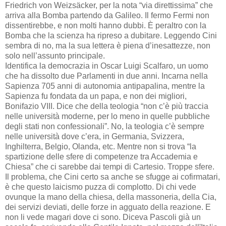
Friedrich von Weizsäcker, per la nota “via direttissima” che
arriva alla Bomba partendo da Galileo. Il fermo Fermi non
dissentirebbe, e non molti hanno dubbi. È peraltro con la
Bomba che la scienza ha ripreso a dubitare. Leggendo Cini
sembra di no, ma la sua lettera è piena d’inesattezze, non
solo nell’assunto principale.
Identifica la democrazia in Oscar Luigi Scalfaro, un uomo
che ha dissolto due Parlamenti in due anni. Incarna nella
Sapienza 705 anni di autonomia antipapalina, mentre la
Sapienza fu fondata da un papa, e non dei migliori,
Bonifazio VIII. Dice che della teologia “non c’è più traccia
nelle università moderne, per lo meno in quelle pubbliche
degli stati non confessionali”. No, la teologia c’è sempre
nelle università dove c’era, in Germania, Svizzera,
Inghilterra, Belgio, Olanda, etc. Mentre non si trova “la
spartizione delle sfere di competenze tra Accademia e
Chiesa” che ci sarebbe dai tempi di Cartesio. Troppe sfere.
Il problema, che Cini certo sa anche se sfugge ai cofirmatari,
è che questo laicismo puzza di complotto. Di chi vede
ovunque la mano della chiesa, della massoneria, della Cia,
dei servizi deviati, delle forze in agguato della reazione. E
non li vede magari dove ci sono. Diceva Pascoli già un