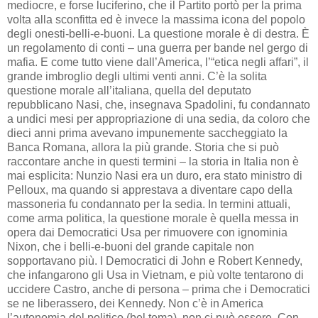
mediocre, e forse luciferino, che il Partito portò per la prima
volta alla sconfitta ed è invece la massima icona del popolo
degli onesti-belli-e-buoni. La questione morale è di destra. È
un regolamento di conti – una guerra per bande nel gergo di
mafia. E come tutto viene dall’America, l’“etica negli affari”, il
grande imbroglio degli ultimi venti anni. C’è la solita
questione morale all’italiana, quella del deputato
repubblicano Nasi, che, insegnava Spadolini, fu condannato
a undici mesi per appropriazione di una sedia, da coloro che
dieci anni prima avevano impunemente saccheggiato la
Banca Romana, allora la più grande. Storia che si può
raccontare anche in questi termini – la storia in Italia non è
mai esplicita: Nunzio Nasi era un duro, era stato ministro di
Pelloux, ma quando si apprestava a diventare capo della
massoneria fu condannato per la sedia. In termini attuali,
come arma politica, la questione morale è quella messa in
opera dai Democratici Usa per rimuovere con ignominia
Nixon, che i belli-e-buoni del grande capitale non
sopportavano più. I Democratici di John e Robert Kennedy,
che infangarono gli Usa in Vietnam, e più volte tentarono di
uccidere Castro, anche di persona – prima che i Democratici
se ne liberassero, dei Kennedy. Non c’è in America
l’autonomia del politico (bel tema), non ci può essere. Con