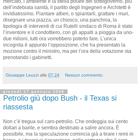
mercato, l’ambiente è la stella polare del sottogoverno, più
dell’indebiata sanità, il partito degli Ingegneri e Architetti è
invidiatissimo. Piantare alberi, o spiantarli, grattare i muri,
disegnare una piazza, un chiosco, una panchina, la
tipologia di interventi di cui Rutelli sindaco di Roma è stato
l’inventore e il condottiero, con gli appalti a pioggia da uno-
due milioni, tutti ora vorrebbero poterlo fare. L’unica
incognita è appunto l’opposizione, che ha presentato la
mozione contro il ministro, ma per l’ora della votazione sta
prenotando i gabinetti.
Giuseppe Leuzzi
alle
07:24
Nessun commento:
giovedì 17 gennaio 2008
Petrolio giù dopo Bush - il Texas si
riassesta
Non c’è tregua sul caro-petrolio. Che ondeggia sui cento
dollari a barile, e sembra destinato a salire ancora. È
possibile, ma la speculazione comincia già a tirare i remi in