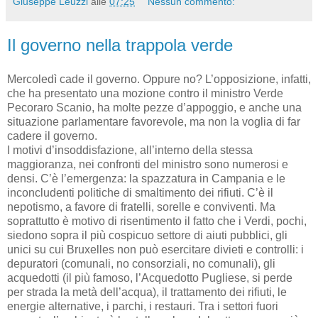
Giuseppe Leuzzi
alle
07:25
Nessun commento:
Il governo nella trappola verde
Mercoledì cade il governo. Oppure no? L’opposizione, infatti,
che ha presentato una mozione contro il ministro Verde
Pecoraro Scanio, ha molte pezze d’appoggio, e anche una
situazione parlamentare favorevole, ma non la voglia di far
cadere il governo.
I motivi d’insoddisfazione, all’interno della stessa
maggioranza, nei confronti del ministro sono numerosi e
densi. C’è l’emergenza: la spazzatura in Campania e le
inconcludenti politiche di smaltimento dei rifiuti. C’è il
nepotismo, a favore di fratelli, sorelle e conviventi. Ma
soprattutto è motivo di risentimento il fatto che i Verdi, pochi,
siedono sopra il più cospicuo settore di aiuti pubblici, gli
unici su cui Bruxelles non può esercitare divieti e controlli: i
depuratori (comunali, no consorziali, no comunali), gli
acquedotti (il più famoso, l’Acquedotto Pugliese, si perde
per strada la metà dell’acqua), il trattamento dei rifiuti, le
energie alternative, i parchi, i restauri. Tra i settori fuori