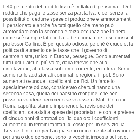
Il 40 per cento del reddito fisso è in Italia di pensionati. Del
reddito che paga le tasse senza partita Iva, cioè, senza la
possibilità di dedurre spese di produzione e ammortamenti.
Il pensionato è anche fra tutti quello che meno può
arrotondare con la seconda e terza occupazione in nero,
come si è sempre fatto in Italia ben prima che lo scoprisse il
professor Gallino. È per questo odiosa, perché è crudele, la
politica di aumento delle tasse che il governo di
centrosinistra, unico in Europa, persegue. Sono aumentati
tutti i bolli, alcuni più volte, dalla televisione alla
circolazione, alla tassa sul conto corrente, eccetera. Sono
aumenta le addizionali comunali e regionali Irpef. Sono
aumentati ovunque i coefficienti dell’Ici. Un fardello
specialmente odioso, considerato che tutti hanno una
seconda casa, quella del paesino d’origine, che non
possono vendere nemmeno se volessero. Molti Comuni,
Roma capofila, stanno imponendo la revisione dei
coefficienti catastali a spese dei proprietari, e con la pretese
di cinque anni di arretrati dell'Ici qualora i coefficienti
aumentino. In termini tariffari, di costo per un servizio, la
Tarsu e il minimo per l'acqua sono ridicolmente alti ovunque
per una o due persone, sono la vecchia imposta sul sale.