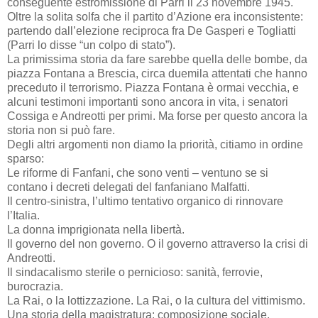
conseguente estromissione di Parri il 23 novembre 1945.
Oltre la solita solfa che il partito d’Azione era inconsistente:
partendo dall’elezione reciproca fra De Gasperi e Togliatti
(Parri lo disse “un colpo di stato”).
La primissima storia da fare sarebbe quella delle bombe, da
piazza Fontana a Brescia, circa duemila attentati che hanno
preceduto il terrorismo. Piazza Fontana è ormai vecchia, e
alcuni testimoni importanti sono ancora in vita, i senatori
Cossiga e Andreotti per primi. Ma forse per questo ancora la
storia non si può fare.
Degli altri argomenti non diamo la priorità, citiamo in ordine
sparso:
Le riforme di Fanfani, che sono venti – ventuno se si
contano i decreti delegati del fanfaniano Malfatti.
Il centro-sinistra, l’ultimo tentativo organico di rinnovare
l’Italia.
La donna imprigionata nella libertà.
Il governo del non governo. O il governo attraverso la crisi di
Andreotti.
Il sindacalismo sterile o pernicioso: sanità, ferrovie,
burocrazia.
La Rai, o la lottizzazione. La Rai, o la cultura del vittimismo.
Una storia della magistratura: composizione sociale,