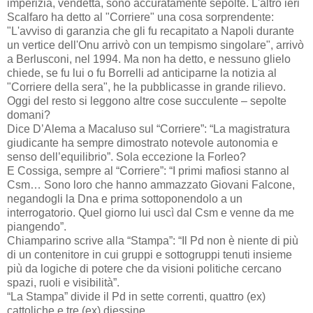
imperizia, vendetta, sono accuratamente sepolte. L'altro ieri
Scalfaro ha detto al "Corriere" una cosa sorprendente:
"L'avviso di garanzia che gli fu recapitato a Napoli durante
un vertice dell'Onu arrivò con un tempismo singolare", arrivò
a Berlusconi, nel 1994. Ma non ha detto, e nessuno glielo
chiede, se fu lui o fu Borrelli ad anticiparne la notizia al
"Corriere della sera", he la pubblicasse in grande rilievo.
Oggi del resto si leggono altre cose succulente – sepolte
domani?
Dice D’Alema a Macaluso sul “Corriere”: “La magistratura
giudicante ha sempre dimostrato notevole autonomia e
senso dell’equilibrio”. Sola eccezione la Forleo?
E Cossiga, sempre al “Corriere”: “I primi mafiosi stanno al
Csm… Sono loro che hanno ammazzato Giovani Falcone,
negandogli la Dna e prima sottoponendolo a un
interrogatorio. Quel giorno lui uscì dal Csm e venne da me
piangendo”.
Chiamparino scrive alla “Stampa”: “Il Pd non è niente di più
di un contenitore in cui gruppi e sottogruppi tenuti insieme
più da logiche di potere che da visioni politiche cercano
spazi, ruoli e visibilità”.
“La Stampa” divide il Pd in sette correnti, quattro (ex)
cattoliche e tre (ex) diessine.