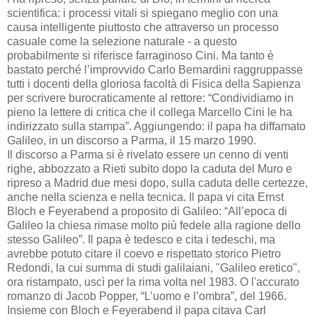
scientifica: i processi vitali si spiegano meglio con una
causa intelligente piuttosto che attraverso un processo
casuale come la selezione naturale - a questo
probabilmente si riferisce farraginoso Cini. Ma tanto è
bastato perché l’improvvido Carlo Bernardini raggruppasse
tutti i docenti della gloriosa facoltà di Fisica della Sapienza
per scrivere burocraticamente al rettore: “Condividiamo in
pieno la lettere di critica che il collega Marcello Cini le ha
indirizzato sulla stampa”.
Aggiungendo: il papa ha diffamato
Galileo, in un discorso a Parma, il 15 marzo 1990.
Il discorso a Parma si è rivelato essere un cenno di venti
righe, abbozzato a Rieti subito dopo la caduta del Muro e
ripreso a Madrid due mesi dopo, sulla caduta delle certezze,
anche nella scienza e nella tecnica. Il papa vi cita Ernst
Bloch e Feyerabend a proposito di Galileo: “All’epoca di
Galileo la chiesa rimase molto più fedele alla ragione dello
stesso Galileo”. Il papa è tedesco e cita i tedeschi, ma
avrebbe potuto citare il coevo e rispettato storico Pietro
Redondi, la cui summa di studi galilaiani, "Galileo eretico",
ora ristampato, uscì per la rima volta nel 1983. O l'accurato
romanzo di Jacob Popper, “L’uomo e l’ombra”, del 1966.
Insieme con Bloch e Feyerabend il papa citava Carl