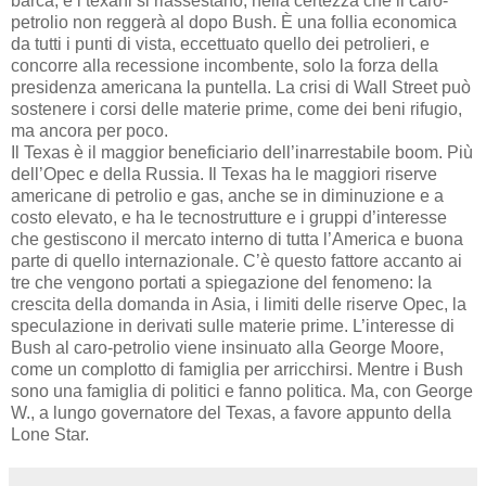
barca, e i texani si riassestano, nella certezza che il caro-
petrolio non reggerà al dopo Bush. È una follia economica
da tutti i punti di vista, eccettuato quello dei petrolieri, e
concorre alla recessione incombente, solo la forza della
presidenza americana la puntella. La crisi di Wall Street può
sostenere i corsi delle materie prime, come dei beni rifugio,
ma ancora per poco.
Il Texas è il maggior beneficiario dell’inarrestabile boom. Più
dell’Opec e della Russia. Il Texas ha le maggiori riserve
americane di petrolio e gas, anche se in diminuzione e a
costo elevato, e ha le tecnostrutture e i gruppi d’interesse
che gestiscono il mercato interno di tutta l’America e buona
parte di quello internazionale. C’è questo fattore accanto ai
tre che vengono portati a spiegazione del fenomeno: la
crescita della domanda in Asia, i limiti delle riserve Opec, la
speculazione in derivati sulle materie prime. L’interesse di
Bush al caro-petrolio viene insinuato alla George Moore,
come un complotto di famiglia per arricchirsi. Mentre i Bush
sono una famiglia di politici e fanno politica. Ma, con George
W., a lungo governatore del Texas, a favore appunto della
Lone Star.