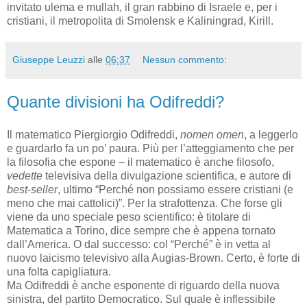
invitato ulema e mullah, il gran rabbino di Israele e, per i
cristiani, il metropolita di Smolensk e Kaliningrad, Kirill.
Giuseppe Leuzzi
alle
06:37
Nessun commento:
Quante divisioni ha Odifreddi?
Il matematico Piergiorgio Odifreddi,
nomen
omen
, a leggerlo
e guardarlo fa un po’ paura. Più per l’atteggiamento che per
la filosofia che espone – il matematico è anche filosofo,
vedette
televisiva della divulgazione scientifica, e autore di
best
-
seller
, ultimo “Perché non possiamo essere cristiani (e
meno che mai cattolici)”. Per la strafottenza. Che forse gli
viene da uno speciale peso scientifico: è titolare di
Matematica a Torino, dice sempre che è appena tornato
dall’America. O dal successo: col “Perché” è in vetta al
nuovo laicismo televisivo alla Augias-Brown. Certo, è forte di
una folta capigliatura.
Ma Odifreddi è anche esponente di riguardo della nuova
sinistra, del partito Democratico. Sul quale è inflessibile