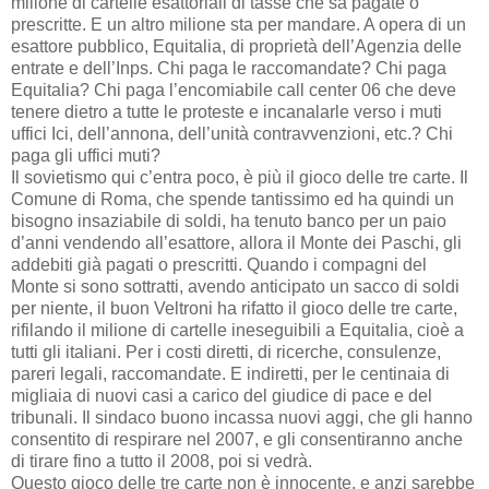
milione di cartelle esattoriali di tasse che sa pagate o
prescritte. E un altro milione sta per mandare. A opera di un
esattore pubblico, Equitalia, di proprietà dell’Agenzia delle
entrate e dell’Inps. Chi paga le raccomandate? Chi paga
Equitalia? Chi paga l’encomiabile call center 06 che deve
tenere dietro a tutte le proteste e incanalarle verso i muti
uffici Ici, dell’annona, dell’unità contravvenzioni, etc.? Chi
paga gli uffici muti?
Il sovietismo qui c’entra poco, è più il gioco delle tre carte. Il
Comune di Roma, che spende tantissimo ed ha quindi un
bisogno insaziabile di soldi, ha tenuto banco per un paio
d’anni vendendo all’esattore, allora il Monte dei Paschi, gli
addebiti già pagati o prescritti. Quando i compagni del
Monte si sono sottratti, avendo anticipato un sacco di soldi
per niente, il buon Veltroni ha rifatto il gioco delle tre carte,
rifilando il milione di cartelle ineseguibili a Equitalia, cioè a
tutti gli italiani. Per i costi diretti, di ricerche, consulenze,
pareri legali, raccomandate. E indiretti, per le centinaia di
migliaia di nuovi casi a carico del giudice di pace e del
tribunali. Il sindaco buono incassa nuovi aggi, che gli hanno
consentito di respirare nel 2007, e gli consentiranno anche
di tirare fino a tutto il 2008, poi si vedrà.
Questo gioco delle tre carte non è innocente, e anzi sarebbe