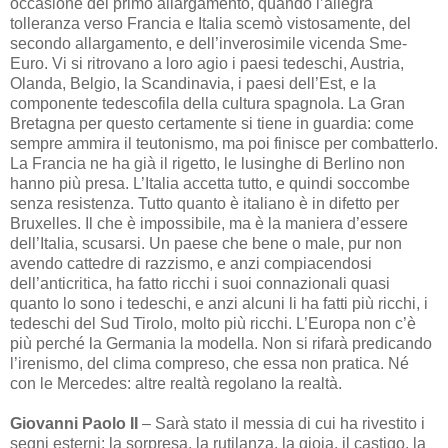
occasione del primo allargamento, quando l’allegra
tolleranza verso Francia e Italia scemò vistosamente, del
secondo allargamento, e dell’inverosimile vicenda Sme-
Euro. Vi si ritrovano a loro agio i paesi tedeschi, Austria,
Olanda, Belgio, la Scandinavia, i paesi dell’Est, e la
componente tedescofila della cultura spagnola. La Gran
Bretagna per questo certamente si tiene in guardia: come
sempre ammira il teutonismo, ma poi finisce per combatterlo.
La Francia ne ha già il rigetto, le lusinghe di Berlino non
hanno più presa. L’Italia accetta tutto, e quindi soccombe
senza resistenza. Tutto quanto è italiano è in difetto per
Bruxelles. Il che è impossibile, ma è la maniera d’essere
dell’Italia, scusarsi. Un paese che bene o male, pur non
avendo cattedre di razzismo, e anzi compiacendosi
dell’anticritica, ha fatto ricchi i suoi connazionali quasi
quanto lo sono i tedeschi, e anzi alcuni li ha fatti più ricchi, i
tedeschi del Sud Tirolo, molto più ricchi. L’Europa non c’è
più perché la Germania la modella. Non si rifarà predicando
l’irenismo, del clima compreso, che essa non pratica. Né
con le Mercedes: altre realtà regolano la realtà.
Giovanni
Paolo
II
– Sarà stato il messia di cui ha rivestito i
segni esterni: la sorpresa, la rutilanza, la gioia, il castigo, la