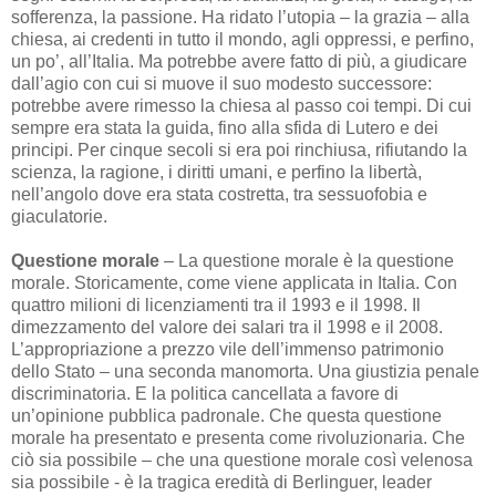
sofferenza, la passione. Ha ridato l’utopia – la grazia – alla
chiesa, ai credenti in tutto il mondo, agli oppressi, e perfino,
un po’, all’Italia. Ma potrebbe avere fatto di più, a giudicare
dall’agio con cui si muove il suo modesto successore:
potrebbe avere rimesso la chiesa al passo coi tempi. Di cui
sempre era stata la guida, fino alla sfida di Lutero e dei
principi. Per cinque secoli si era poi rinchiusa, rifiutando la
scienza, la ragione, i diritti umani, e perfino la libertà,
nell’angolo dove era stata costretta, tra sessuofobia e
giaculatorie.
Questione
morale
– La questione morale è la questione
morale. Storicamente, come viene applicata in Italia. Con
quattro milioni di licenziamenti tra il 1993 e il 1998. Il
dimezzamento del valore dei salari tra il 1998 e il 2008.
L’appropriazione a prezzo vile dell’immenso patrimonio
dello Stato – una seconda manomorta. Una giustizia penale
discriminatoria. E la politica cancellata a favore di
un’opinione pubblica padronale. Che questa questione
morale ha presentato e presenta come rivoluzionaria. Che
ciò sia possibile – che una questione morale così velenosa
sia possibile - è la tragica eredità di Berlinguer, leader