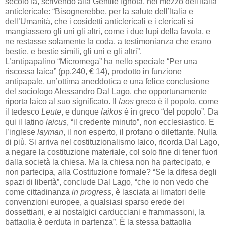
secolo fa, scrivendo alla Gentile Ignota, nel mezzo dell'Italia
anticlericale: “Bisognerebbe, per la salute dell’Italia e
dell’Umanità, che i cosidetti anticlericali e i clericali si
mangiassero gli uni gli altri, come i due lupi della favola, e
ne restasse solamente la coda, a testimonianza che erano
bestie, e bestie simili, gli uni e gli altri”.
L’antipapalino “Micromega” ha nello speciale “Per una
riscossa laica” (pp.240, € 14), prodotto in funzione
antipapale, un’ottima aneddotica e una felice conclusione
del sociologo Alessandro Dal Lago, che opportunamente
riporta laico al suo significato. Il
laos
greco è il popolo, come
il tedesco
Leute
, e dunque
laikos
è in greco “del popolo”. Da
qui il latino
laicus
, “il credente minuto”, non ecclesiastico. E
l’inglese
layman
, il non esperto, il profano o dilettante. Nulla
di più. Si arriva nel costituzionalismo laico, ricorda Dal Lago,
a negare la costituzione materiale, col solo fine di tener fuori
dalla società la chiesa. Ma la chiesa non ha partecipato, e
non partecipa, alla Costituzione formale? “Se la difesa degli
spazi di libertà”, conclude Dal Lago, “che io non vedo che
come cittadinanza
in
progress
, è lasciata ai limatori delle
convenzioni europee, a qualsiasi sparso erede dei
dossettiani, e ai nostalgici carducciani e frammassoni, la
battaglia è perduta in partenza”. È la stessa battaglia