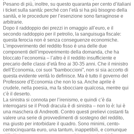
Pesano di più, inoltre, su questo quaranta per cento d’italiani
i ticket sulla sanità: perché con l’età si ha più bisogno della
sanità, e le procedure per l’esenzione sono farraginose e
arbitrarie.
Dopo il raddoppio dei prezzi in omaggio all’euro, e il
secondo raddoppio per il petrolio, la sanguisuga fiscale:
questa ferocia non è senza conseguenze economiche.
L’impoverimento del reddito fisso è una delle due
componenti dell’impoverimento della domanda, che ha
bloccato l’economia – l’altro è il reddito insufficiente e
precario delle classi d’età fino ai 30-35 anni. Che il ministro
dell’Economia, coi suoi “bamboccioni”, non si sia accorto di
questa evidente verità lo definisce. Ma è tutto il governo del
Professore d’Economia che non lo sa. Anche aprile è
crudele, nella poesia, ma fa sbocciare qualcosa, mentre qui
c'è il deserto.
La sinistra si connota per l’irenismo, e quindi c’è da
interrogarsi se il Prodi dracula è di sinistra – non lo è: lui è
una maschera di Andreotti. Contro questi prelievi costanti fa
valere una serie di provvedimenti di sostegno del reddito,
ma giusto per intorbidare il quadro. Sono minimi, cento-
centocinquanta euro, una tantum, inappetibili, e comunque