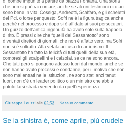
di bombe impunite a partire da piazza Fontana. Una storia
che non si può raccontare, anche se alcuni testimoni oculari
sono bene in vita, Cossiga, Andreotti, Scalfaro, e gli scheletri
del Pci, o forse per questo. Sofri ne è la figura tragica anche
perché nel processo e dopo si è affidato ai suoi persecutori.
Un guizzo dell’antica ingenuità ha avuto solo sulla trappola
di rito. È prassi dire che “quelli del Sessantotto” sono
diventati direttori di giornali, che non è affatto vero, ma Sofri
non si è sottratto. Alla velata accusa di carrierismo. Il
Sessantotto ha fatto la felicità di tutti quelli della sua età,
compresi gli scalpellini e i calzolai, se ce ne sono ancora.
Che tutti però si pongono adesso fuori dal mondo, anche se
non hanno avuto processi e condanne, per il motivo che non
sono mai entrati nelle istituzioni, ne sono stati anzi tenuti
fuori, non c’è un leader politico o un ministro che abbia
potuto farsi strada venendo da quell’esperienza.
Giuseppe Leuzzi
alle
02:53
Nessun commento:
Se la sinistra è, come aprile, più crudele