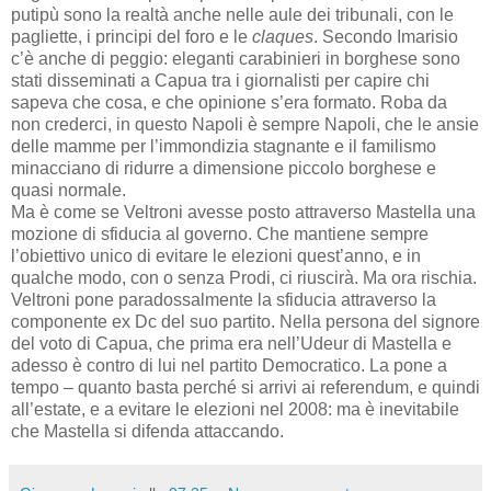
putipù sono la realtà anche nelle aule dei tribunali, con le
pagliette, i principi del foro e le
claques
. Secondo Imarisio
c’è anche di peggio: eleganti carabinieri in borghese sono
stati disseminati a Capua tra i giornalisti per capire chi
sapeva che cosa, e che opinione s’era formato. Roba da
non crederci, in questo Napoli è sempre Napoli, che le ansie
delle mamme per l’immondizia stagnante e il familismo
minacciano di ridurre a dimensione piccolo borghese e
quasi normale.
Ma è come se Veltroni avesse posto attraverso Mastella una
mozione di sfiducia al governo. Che mantiene sempre
l’obiettivo unico di evitare le elezioni quest’anno, e in
qualche modo, con o senza Prodi, ci riuscirà. Ma ora rischia.
Veltroni pone paradossalmente la sfiducia attraverso la
componente ex Dc del suo partito. Nella persona del signore
del voto di Capua, che prima era nell’Udeur di Mastella e
adesso è contro di lui nel partito Democratico. La pone a
tempo – quanto basta perché si arrivi ai referendum, e quindi
all’estate, e a evitare le elezioni nel 2008: ma è inevitabile
che Mastella si difenda attaccando.