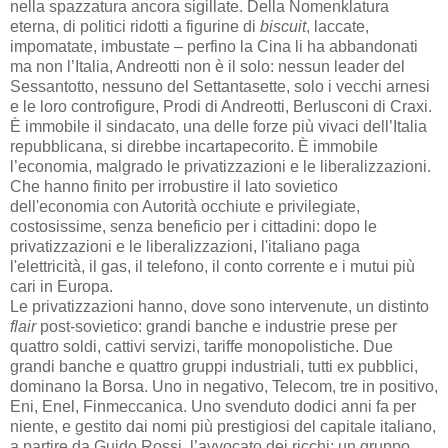
nella spazzatura ancora sigillate. Della Nomenklatura
eterna, di politici ridotti a figurine di
biscuit
, laccate,
impomatate, imbustate – perfino la Cina li ha abbandonati
ma non l’Italia, Andreotti non è il solo: nessun leader del
Sessantotto, nessuno del Settantasette, solo i vecchi arnesi
e le loro controfigure, Prodi di Andreotti, Berlusconi di Craxi.
È immobile il sindacato, una delle forze più vivaci dell’Italia
repubblicana, si direbbe incartapecorito. È immobile
l’economia, malgrado le privatizzazioni e le liberalizzazioni.
Che hanno finito per irrobustire il lato sovietico
dell'economia con Autorità occhiute e privilegiate,
costosissime, senza beneficio per i cittadini: dopo le
privatizzazioni e le liberalizzazioni, l'italiano paga
l'elettricità, il gas, il telefono, il conto corrente e i mutui più
cari in Europa.
Le privatizzazioni hanno, dove sono intervenute, un distinto
flair
post-sovietico: grandi banche e industrie prese per
quattro soldi, cattivi servizi, tariffe monopolistiche. Due
grandi banche e quattro gruppi industriali, tutti ex pubblici,
dominano la Borsa. Uno in negativo, Telecom, tre in positivo,
Eni, Enel, Finmeccanica. Uno svenduto dodici anni fa per
niente, e gestito dai nomi più prestigiosi del capitale italiano,
a partire da Guido Rossi, l’avvocato dei ricchi: un gruppo