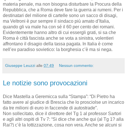
materia penale, ma non bisogna disturbare la Procura della
Repubblica, che a Roma deve fare la guerra ai rumeni. Per i
destinatari del milione di cartelle sono un sacco di disagi,
ma Veltroni è pur sempre il sindaco più amato d’Italia,
quando gli va male ha con sé il 60 per cento dei romani.
Evidentemente hanno altro di cui essergli grati, si sa che
Roma è città fascista anche se vota a sinistra, volentieri
affrontano il disagio della tassa pagata. In Italia è come
nell’ex paradiso sovietico: la borghesia c’è ma si nega.
Giuseppe Leuzzi
alle
07:49
Nessun commento:
Le notizie sono provocazioni
Dice Mastella a Geremicca sulla “Stampa”: “Di Pietro ha
fatto avere al giudice di Brescia che lo prosciolse un incarico
da tre milioni di euro in faccende di autostrade”.
Non sollecitato, dice il direttore del Tg 1 al professor Sartori
e agli altri ospiti di Tv 7: “Si dice che anche qui (al Tg 1? alla
Rai?) c’è la lottizzazione, cosa non vera. Anche se alcuni si