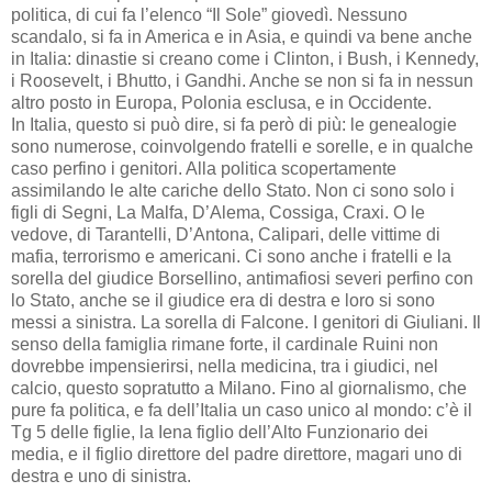
politica, di cui fa l’elenco “Il Sole” giovedì. Nessuno
scandalo, si fa in America e in Asia, e quindi va bene anche
in Italia: dinastie si creano come i Clinton, i Bush, i Kennedy,
i Roosevelt, i Bhutto, i Gandhi. Anche se non si fa in nessun
altro posto in Europa, Polonia esclusa, e in Occidente.
In Italia, questo si può dire, si fa però di più: le genealogie
sono numerose, coinvolgendo fratelli e sorelle, e in qualche
caso perfino i genitori. Alla politica scopertamente
assimilando le alte cariche dello Stato. Non ci sono solo i
figli di Segni, La Malfa, D’Alema, Cossiga, Craxi. O le
vedove, di Tarantelli, D’Antona, Calipari, delle vittime di
mafia, terrorismo e americani. Ci sono anche i fratelli e la
sorella del giudice Borsellino, antimafiosi severi perfino con
lo Stato, anche se il giudice era di destra e loro si sono
messi a sinistra. La sorella di Falcone. I genitori di Giuliani. Il
senso della famiglia rimane forte, il cardinale Ruini non
dovrebbe impensierirsi, nella medicina, tra i giudici, nel
calcio, questo sopratutto a Milano. Fino al giornalismo, che
pure fa politica, e fa dell’Italia un caso unico al mondo: c’è il
Tg 5 delle figlie, la Iena figlio dell’Alto Funzionario dei
media, e il figlio direttore del padre direttore, magari uno di
destra e uno di sinistra.