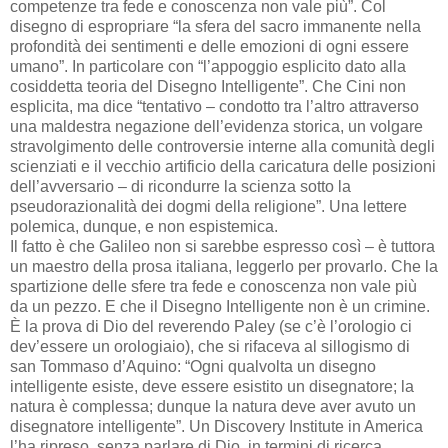
competenze tra fede e conoscenza non vale più”. Col
disegno di espropriare “la sfera del sacro immanente nella
profondità dei sentimenti e delle emozioni di ogni essere
umano”. In particolare con “l’appoggio esplicito dato alla
cosiddetta teoria del Disegno Intelligente”. Che Cini non
esplicita, ma dice “tentativo – condotto tra l’altro attraverso
una maldestra negazione dell’evidenza storica, un volgare
stravolgimento delle controversie interne alla comunità degli
scienziati e il vecchio artificio della caricatura delle posizioni
dell’avversario – di ricondurre la scienza sotto la
pseudorazionalità dei dogmi della religione”. Una lettere
polemica, dunque, e non espistemica.
Il fatto è che Galileo non si sarebbe espresso così – è tuttora
un maestro della prosa italiana, leggerlo per provarlo. Che la
spartizione delle sfere tra fede e conoscenza non vale più
da un pezzo. E che il Disegno Intelligente non è un crimine.
È la prova di Dio del reverendo Paley (se c’è l’orologio ci
dev’essere un orologiaio), che si rifaceva al sillogismo di
san Tommaso d’Aquino: “Ogni qualvolta un disegno
intelligente esiste, deve essere esistito un disegnatore; la
natura è complessa; dunque la natura deve aver avuto un
disegnatore intelligente”. Un Discovery Institute in America
l’ha ripreso, senza parlare di Dio, in termini di ricerca