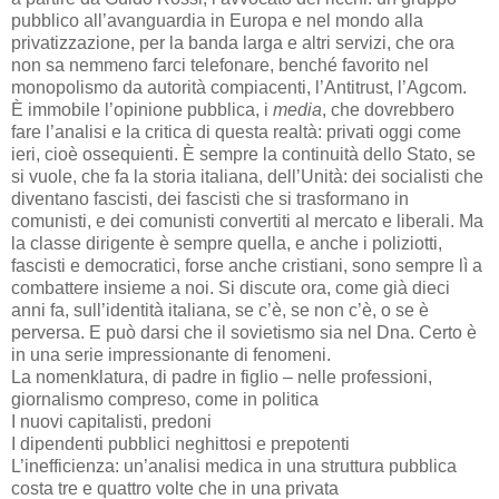
pubblico all’avanguardia in Europa e nel mondo alla
privatizzazione, per la banda larga e altri servizi, che ora
non sa nemmeno farci telefonare, benché favorito nel
monopolismo da autorità compiacenti, l’Antitrust, l’Agcom.
È immobile l’opinione pubblica, i
media
, che dovrebbero
fare l’analisi e la critica di questa realtà: privati oggi come
ieri, cioè ossequienti. È sempre la continuità dello Stato, se
si vuole, che fa la storia italiana, dell’Unità: dei socialisti che
diventano fascisti, dei fascisti che si trasformano in
comunisti, e dei comunisti convertiti al mercato e liberali. Ma
la classe dirigente è sempre quella, e anche i poliziotti,
fascisti e democratici, forse anche cristiani, sono sempre lì a
combattere insieme a noi. Si discute ora, come già dieci
anni fa, sull’identità italiana, se c’è, se non c’è, o se è
perversa. E può darsi che il sovietismo sia nel Dna. Certo è
in una serie impressionante di fenomeni.
La nomenklatura, di padre in figlio – nelle professioni,
giornalismo compreso, come in politica
I nuovi capitalisti, predoni
I dipendenti pubblici neghittosi e prepotenti
L’inefficienza: un’analisi medica in una struttura pubblica
costa tre e quattro volte che in una privata