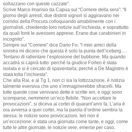
sollazzano con queste cazzate”.
Scrive Marco Imarisio da Capua sul “Corriere della sera”: “Il
giorno degli arresti, due distinti signori si aggiravano nei
corridoi della Procura colloquiando amabilmente con i
giornalisti, chiedendo loro notizie sull’inchiesta, e soprattutto
da quali fonti le avessero apprese. Erano due carabinieri in
incognito”.
Sempre sul “Corriere” dice Dario Fo: “I miei amici della
sinistra mi dicono che questa è solo la punta dell’iceberg….
Tentano di rallentare l’esplosione del bubbone. Ma quando
accadrà si capirà tutto: perché la giudice Forleo è stata
isolata e si è cercato di spaventarla; perché a De Magistris è
stata tolta l’inchiesta”.
Che alla Rai, e al Tg 1, non ci sia la lottizzazione, è notizia
talmente eversiva che uno s’immaginerebbe sfracelli. Ma
tutte queste cose venivano dette e scritte ieri, e oggi sono
scomparse, nemmeno un’eco flebile. “Non accettare le
provocazioni”, si diceva ai cortei di quarant’anni fa. L’aria è
ora avversa a quei cortei, ma la parola d’ordine sembra la
stessa: le notizie sono provocazioni. Ieri non è
un’eccezione: è stata una giornata come tante, e oggi, come
tutte le altre giornate, le notizie vere, emerse per caso,