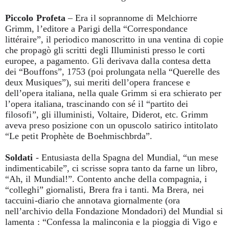
Piccolo Profeta
– Era il soprannome di Melchiorre
Grimm, l’editore a Parigi della “Correspondance
littéraire”, il periodico manoscritto in una ventina di copie
che propagò gli scritti degli Illuministi presso le corti
europee, a pagamento. Gli derivava dalla contesa detta
dei “Bouffons”, 1753 (poi prolungata nella “Querelle des
deux Musiques”), sui meriti dell’opera francese e
dell’opera italiana, nella quale Grimm si era schierato per
l’opera italiana, trascinando con sé il “partito dei
filosofi”, gli illuministi, Voltaire, Diderot, etc. Grimm
aveva preso posizione con un opuscolo satirico intitolato
“Le petit Prophète de Boehmischbrda”.
Soldati
- Entusiasta della Spagna del Mundial, “un mese
indimenticabile”, ci scrisse sopra tanto da farne un libro,
“Ah, il Mundial!”. Contento anche della compagnia, i
“colleghi” giornalisti, Brera fra i tanti. Ma Brera, nei
taccuini-diario che annotava giornalmente (ora
nell’archivio della Fondazione Mondadori) del Mundial si
lamenta : “Confessa la malinconia e la pioggia di Vigo e