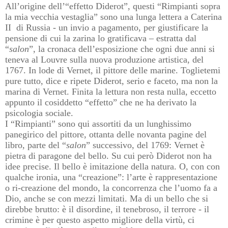
All’origine dell’“effetto Diderot”, questi “Rimpianti sopra
la mia vecchia vestaglia” sono una lunga lettera a Caterina
II di Russia - un invio a pagamento, per giustificare la
pensione di cui la zarina lo gratificava – estratta dal
“
salon
”, la cronaca dell’esposizione che ogni due anni si
teneva al Louvre sulla nuova produzione artistica, del
1767. In lode di Vernet, il pittore delle marine. Toglietemi
pure tutto, dice e ripete Diderot, serio e faceto, ma non la
marina di Vernet. Finita la lettura non resta nulla, eccetto
appunto il cosiddetto “effetto” che ne ha derivato la
psicologia sociale.
I “Rimpianti” sono qui assortiti da un lunghissimo
panegirico del pittore, ottanta delle novanta pagine del
libro, parte del “
salon
” successivo, del 1769: Vernet è
pietra di paragone del bello. Su cui però Diderot non ha
idee precise. Il bello è imitazione della natura. O, con con
qualche ironia, una “creazione”: l’arte è rappresentazione
o ri-creazione del mondo, la concorrenza che l’uomo fa a
Dio, anche se con mezzi limitati. Ma di un bello che si
direbbe brutto: è il disordine, il tenebroso, il terrore - il
crimine è per questo aspetto migliore della virtù, ci