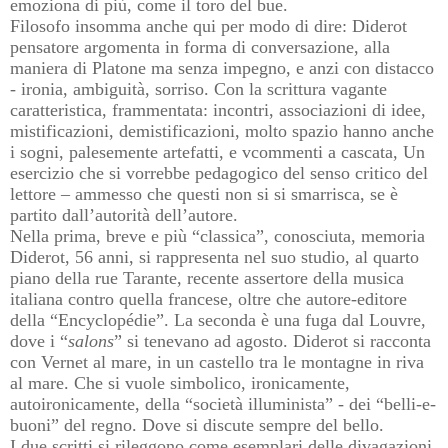
emoziona di più, come il toro del bue.
Filosofo insomma anche qui per modo di dire: Diderot
pensatore argomenta in forma di conversazione, alla
maniera di Platone ma senza impegno, e anzi con distacco
- ironia, ambiguità, sorriso. Con la scrittura vagante
caratteristica, frammentata: incontri, associazioni di idee,
mistificazioni, demistificazioni, molto spazio hanno anche
i sogni, palesemente artefatti, e vcommenti a cascata, Un
esercizio che si vorrebbe pedagogico del senso critico del
lettore – ammesso che questi non si si smarrisca, se è
partito dall’autorità dell’autore.
Nella prima, breve e più “classica”, conosciuta, memoria
Diderot, 56 anni, si rappresenta nel suo studio, al quarto
piano della rue Tarante, recente assertore della musica
italiana contro quella francese, oltre che autore-editore
della “Encyclopédie”. La seconda è una fuga dal Louvre,
dove i “
salons
” si tenevano ad agosto. Diderot si racconta
con Vernet al mare, in un castello tra le montagne in riva
al mare. Che si vuole simbolico, ironicamente,
autoironicamente, della “società illuminista” - dei “belli-e-
buoni” del regno. Dove si discute sempre del bello.
I due scritti si rileggono come esemplari delle divagazioni