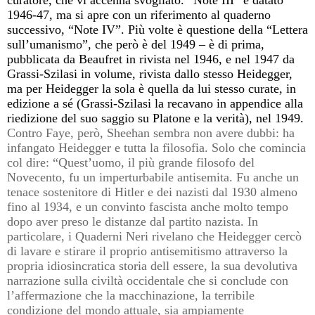
1946-47, ma si apre con un riferimento al quaderno
successivo, “Note IV”. Più volte è questione della “Lettera
sull’umanismo”, che però è del 1949 – è di prima,
pubblicata da Beaufret in rivista nel 1946, e nel 1947 da
Grassi-Szilasi in volume, rivista dallo stesso Heidegger,
ma per Heidegger la sola è quella da lui stesso curate, in
edizione a sé (Grassi-Szilasi la recavano in appendice alla
riedizione del suo saggio su Platone e la verità), nel 1949.
Contro Faye, però, Sheehan sembra non avere dubbi: ha
infangato Heidegger e tutta la filosofia. Solo che comincia
col dire: “Quest’uomo, il più grande filosofo del
Novecento, fu un imperturbabile antisemita. Fu anche un
tenace sostenitore di Hitler e dei nazisti dal 1930 almeno
fino al 1934, e un convinto fascista anche molto tempo
dopo aver preso le distanze dal partito nazista. In
particolare, i Quaderni Neri rivelano che Heidegger cercò
di lavare e stirare il proprio antisemitismo attraverso la
propria idiosincratica storia dell essere, la sua devolutiva
narrazione sulla civiltà occidentale che si conclude con
l’affermazione che la macchinazione, la terribile
condizione del mondo attuale, sia ampiamente