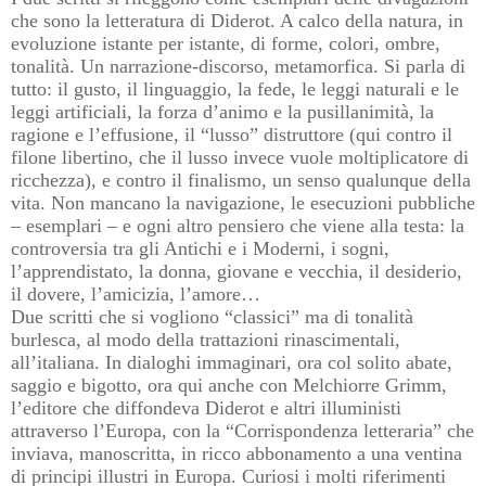
che sono la letteratura di Diderot. A calco della natura, in
evoluzione istante per istante, di forme, colori, ombre,
tonalità. Un narrazione-discorso, metamorfica. Si parla di
tutto: il gusto, il linguaggio, la fede, le leggi naturali e le
leggi artificiali, la forza d’animo e la pusillanimità, la
ragione e l’effusione, il “lusso” distruttore (qui contro il
filone libertino, che il lusso invece vuole moltiplicatore di
ricchezza), e contro il finalismo, un senso qualunque della
vita. Non mancano la navigazione, le esecuzioni pubbliche
– esemplari – e ogni altro pensiero che viene alla testa: la
controversia tra gli Antichi e i Moderni, i sogni,
l’apprendistato, la donna, giovane e vecchia, il desiderio,
il dovere, l’amicizia, l’amore…
Due scritti che si vogliono “classici” ma di tonalità
burlesca, al modo della trattazioni rinascimentali,
all’italiana. In dialoghi immaginari, ora col solito abate,
saggio e bigotto, ora qui anche con Melchiorre Grimm,
l’editore che diffondeva Diderot e altri illuministi
attraverso l’Europa, con la “Corrispondenza letteraria” che
inviava, manoscritta, in ricco abbonamento a una ventina
di principi illustri in Europa. Curiosi i molti riferimenti