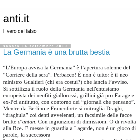
anti.it
Il vero del falso
sabato 14 settembre 2019
La Germania è una brutta bestia
“L’Europa avvisa la Germania” è l’apertura solenne del
“Corriere della sera”. Perbacco! È non è tutto: è il neo
ministro Gualtieri (chi era costui?) che lancia l’avviso.
Si sottilizza il ruolo della Germania nell'entusiamo
europeista dei neofiti giallorossi, grillini già pro Farage e
ex-Pci antitutto, con contorno dei “giornali che pensano”.
Mentre da Berlino e Francoforte si mitraglia Draghi,
“draghula” coi denti avvelenati, un facsimile delle facce
brutte
d'antan
. Con ingiunzioni di dimissioni. O di rivolta
alla Bce. E messe in guardia a Lagarde, non è un gioco di
parole, la successora