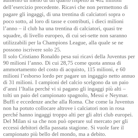
aumento di meno di un quarto rispetto ai 402 milioni
dell’esercizio precedente. Ricavi che non permettono di
pagare gli ingaggi, di una trentina di calciatori sopra o
poco sotto, al loro di tasse e contributi, i dieci milioni
l’anno – il club ha una trentina di calciatori, quasi tre
squadre, di livello europeo, di cui sei-sette non saranno
utilizzabili per la Champions League, alla quale se ne
possono iscrivere solo 25.
Il solo Cristiano Ronaldo pesa sui ricavi della Juventus per
90 milioni l’anno. Di cui 28,75 come quota annua di
ammortamento del costo di acquisto, 115 milioni, e 60
milioni l’esborso lordo per pagare un ingaggio netto annuo
di 31 milioni. I campioni del calcio scelgono da un paio
d’anni l’Italia perché vi si pagano gli ingaggi più alti –
tolti un paio del campionato spagnolo, Messi e Neymar.
Buffi e eccedenze anche alla Roma. Che come la Juventus
non ha potuto collocare altrove i calciatori non in rosa
perché hanno ingaggi troppo alti per gli altri club europei.
Del Milan si sa che non può operare sul mercato per gli
eccessi debitori della passata stagione. Si vuole fare il
campionato più bello del mondo, ma a debito.