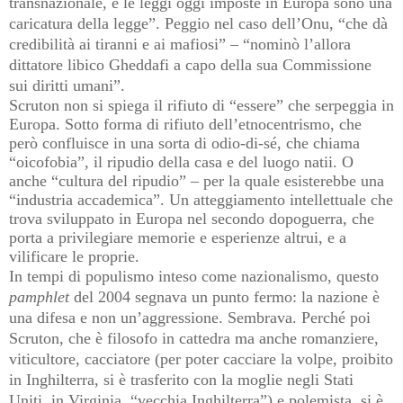
transnazionale, e le leggi oggi imposte in Europa sono una
caricatura della legge”. Peggio nel caso dell’Onu, “che dà
credibilità ai tiranni e ai mafiosi
”
– “nominò l’allora
dittatore libico Gheddafi a capo della sua Commissione
sui diritti umani”.
Scruton non si spiega il rifiuto di “essere” che serpeggia in
Europa. Sotto forma di rifiuto dell’etnocentrismo, che
però confluisce in una sorta di odio-di-sé, che chiama
“oicofobia”, il ripudio della casa e del luogo natii. O
anche “cultura del ripudio” – per la quale esisterebbe una
“industria accademica”. Un atteggiamento intellettuale che
trova sviluppato in Europa nel secondo dopoguerra, che
porta a privilegiare memorie e esperienze altrui, e a
vilificare le proprie.
In tempi di populismo inteso come nazionalismo, questo
pamphlet
del 2004 segnava un punto fermo: la nazione è
una difesa e non un’aggressione. Sembrava. Perché poi
Scruton, che è filosofo in cattedra ma anche romanziere,
viticultore, cacciatore (per poter cacciare la volpe, proibito
in Inghilterra, si è trasferito con la moglie negli Stati
Uniti, in Virginia, “vecchia Inghilterra”) e polemista, si è