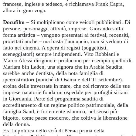
francese, inglese e tedesco, e richiamava Frank Capra,
allora in gran voga.
Docufilm
– Si moltiplicano come veicoli pubblicitari. Di
persone, personaggi, attività, imprese. Giocando sulla
forma artistica – vengono presentati ai festival, recensiti,
proiettati anche – ma basta l’annuncio, non si vedono di
fatto nei cinema. A opera di registi (soggettisti,
sceneggiatori) sempre indipendenti. Vito Robbiani e
Marco Alessi dirigono e producono per esempio quello di
Mariam bin Laden, una signora che in Arabia Saudita
sarebbe anche dentista, della nota famiglia di
ipercostruttori (nonché di Osama e dell’11 settembre),
eroina delle traversate in mare, che col ricavato delle sue
imprese natatorie fonda un ospedale per profughi siriani
in Giordania. Parte del programma saudita di
accreditamento di un regime politico patrimoniale, della
famiglia Saud, e fortemente islamico, nel senso più
bigotto, come paese moderno, che coltiva la liberazione
della donna.
Era la politica dello scià di Persia prima della