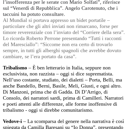
l’insofferenza per le serate con Mario Solfati”, riferisce
sul “Venerdì di Repubblica”. Angelo Carotenuto, che i
taccuini ha potuto consultare.
Al Mundial si portava appresso un bidet portatile –
particolare che gli altri inviati non rimarcano, forse per
timore reverenziale con l’inviato del “Corriere della sera”.
Lo ricorda Roberto Perrone presentando “Tutti i racconti
del Maresciallo”: “Siccome non era certo di trovarlo
sempre, in tutti gli alberghi spagnoli che avrebbe dovuto
cambiare, se l’era portato da casa”.
Tribalismo
– È ben letterario in Italia, seppure non
esclusivista, non razzista – oggi si dice suprematista.
Nell’uso costante, studiato, dei dialetti – Porta, Belli, ma
anche Bandello, Berni, Basile, Meli, Giusti, e ogni altro.
Di Manzoni, prima che di Gadda. Di D’Arrigo, di
Consolo, dei narratori sardi, prima di Camilleri. Narratori
e poeti attenti alle differenze, alle forme inoffensive di
tribalismo - oggi si direbbe comunitarismo.
Vedove-i
– La scomparsa del genere nella narrativa è così
spiegata da Camilla Baresani su “Io Donna”, presentando