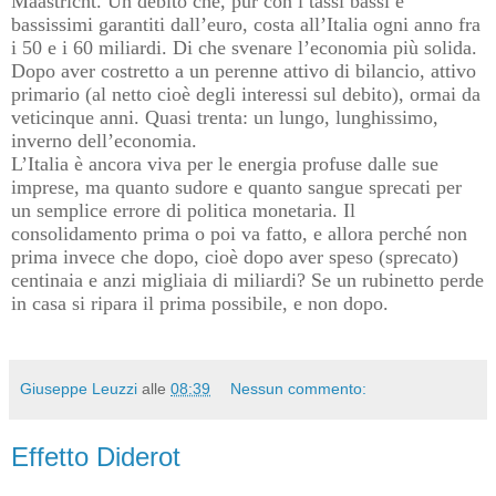
Maastricht. Un debito che, pur con i tassi bassi e
bassissimi garantiti dall’euro, costa all’Italia ogni anno fra
i 50 e i 60 miliardi. Di che svenare l’economia più solida.
Dopo aver costretto a un perenne attivo di bilancio, attivo
primario (al netto cioè degli interessi sul debito), ormai da
veticinque anni. Quasi trenta: un lungo, lunghissimo,
inverno dell’economia.
L’Italia è ancora viva per le energia profuse dalle sue
imprese, ma quanto sudore e quanto sangue sprecati per
un semplice errore di politica monetaria. Il
consolidamento prima o poi va fatto, e allora perché non
prima invece che dopo, cioè dopo aver speso (sprecato)
centinaia e anzi migliaia di miliardi? Se un rubinetto perde
in casa si ripara il prima possibile, e non dopo.
Giuseppe Leuzzi
alle
08:39
Nessun commento:
Effetto Diderot