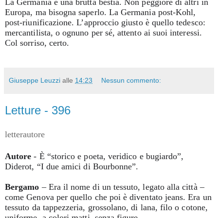
La Germania è una brutta bestia. Non peggiore di altri in
Europa, ma bisogna saperlo. La Germania post-Kohl,
post-riunificazione. L’approccio giusto è quello tedesco:
mercantilista, o ognuno per sé, attento ai suoi interessi.
Col sorriso, certo.
Giuseppe Leuzzi
alle
14:23
Nessun commento:
Letture - 396
letterautore
Autore
- È “storico e poeta, veridico e bugiardo”,
Diderot, “I due amici di Bourbonne”.
Bergamo
– Era il nome di un tessuto, legato alla città –
come Genova per quello che poi è diventato jeans. Era un
tessuto da tappezzeria, grossolano, di lana, filo o cotone,
uniforme, a colori matti, senza figure