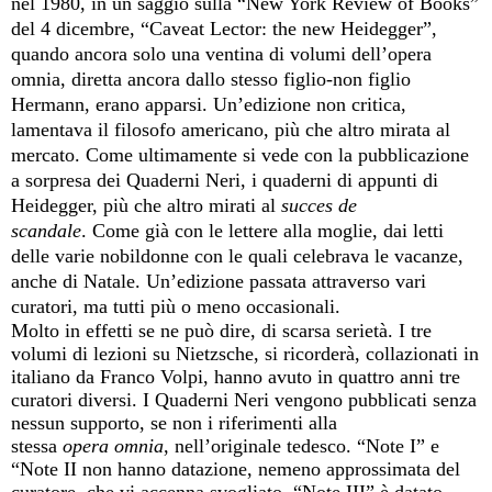
nel 1980, in un saggio sulla “New York Review of Books”
del 4 dicembre, “Caveat Lector: the new Heidegger”,
quando ancora solo una ventina di volumi dell’opera
omnia, diretta ancora dallo stesso figlio-non figlio
Hermann, erano apparsi. Un’edizione non critica,
lamentava il filosofo americano, più che altro mirata al
mercato. Come ultimamente si vede con la pubblicazione
a sorpresa dei Quaderni Neri, i quaderni di appunti di
Heidegger, più che altro mirati al
succes de
scandale
. Come già con le lettere alla moglie, dai letti
delle varie nobildonne con le quali celebrava le vacanze,
anche di Natale. Un’edizione passata attraverso vari
curatori, ma tutti più o meno occasionali.
Molto in effetti se ne può dire, di scarsa serietà.
I tre
volumi di lezioni su Nietzsche, si ricorderà, collazionati in
italiano da Franco Volpi, hanno avuto in quattro anni tre
curatori diversi. I Quaderni Neri vengono pubblicati senza
nessun supporto, se non i riferimenti alla
stessa
opera
omnia
, nell’originale tedesco. “Note I” e
“Note II non hanno datazione, nemeno approssimata del
curatore, che vi accenna svogliato. “Note III” è datato