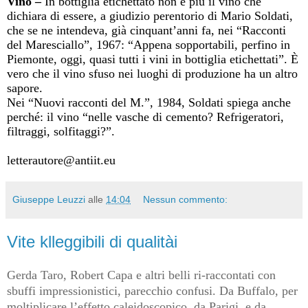
Vino –
In bottiglia etichettato non è più il vino che
dichiara di essere, a giudizio perentorio di Mario Soldati,
che se ne intendeva, già cinquant’anni fa, nei “Racconti
del Maresciallo”, 1967: “Appena sopportabili, perfino in
Piemonte, oggi, quasi tutti i vini in bottiglia etichettati”. È
vero che il vino sfuso nei luoghi di produzione ha un altro
sapore.
Nei “Nuovi racconti del M.”, 1984, Soldati spiega anche
perché: il vino “nelle vasche di cemento? Refrigeratori,
filtraggi, solfitaggi?”.
letterautore@antiit.eu
Giuseppe Leuzzi
alle
14:04
Nessun commento:
Vite klleggibili di qualitài
Gerda Taro, Robert Capa e altri belli ri-raccontati con
sbuffi impressionistici, parecchio confusi. Da Buffalo, per
moltiplicare l’effetto caleidoscopico, da Parigi, e da