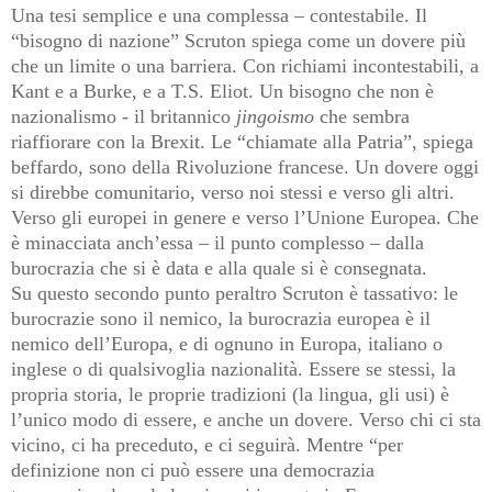
Una tesi semplice e una complessa – contestabile. Il
“bisogno di nazione” Scruton spiega come un dovere più
che un limite o una barriera. Con richiami incontestabili, a
Kant e a Burke, e a T.S. Eliot. Un bisogno che non è
nazionalismo - il britannico
jingoismo
che sembra
riaffiorare con la Brexit. Le “chiamate alla Patria”, spiega
beffardo, sono della Rivoluzione francese. Un dovere oggi
si direbbe comunitario, verso noi stessi e verso gli altri.
Verso gli europei in genere e verso l’Unione Europea. Che
è minacciata anch’essa – il punto complesso – dalla
burocrazia che si è data e alla quale si è consegnata.
Su questo secondo punto peraltro Scruton è tassativo: le
burocrazie sono il nemico, la burocrazia europea è il
nemico dell’Europa, e di ognuno in Europa, italiano o
inglese o di qualsivoglia nazionalità. Essere se stessi, la
propria storia, le proprie tradizioni (la lingua, gli usi) è
l’unico modo di essere, e anche un dovere. Verso chi ci sta
vicino, ci ha preceduto, e ci seguirà. Mentre “per
definizione non ci può essere una democrazia