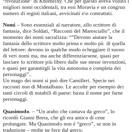
“rivoluzione” di Khomeiny. Che per questo aveva voluto i
migliori nomi occidentali, tra essi Moravia e un congruo
numero di registi italiani, avvicinati e\o contrattati.
Nomi
– Sono essenziali al narratore, allo scrittore di
fantasia, dice Soldati, “Racconti del Maresciallo”, che il
momento dei nomi sacralizza: “”Devono aiutare la
fantasia dello scrittore molto prima e molto pù
di quella
del lettore: devono in qualche modo echeggiare il suono
di veri nomi ma, ma anche differenziarsene, quasi per
lasciare lo scrittore più libero dalle sue stesse invenzioni,
e quasi per garantirgli la vita autonoma e completa dei
personaggi”..
Un mago dei nomi si può dire Camilleri. Specie nei
racconti non di Montalbano. Le accolte per esempio dei
tanti circoli di notabili di paese: basta il nome per farne
personaggi.
Quasimodo
. – “Un arabo che cantava da greco”, lo
ricordò Gianni Brera, che gli era amico di cene
prolungate. Ma Quasimodo non è “greco”, se non in
traduzione – molte ne fece dal greco.