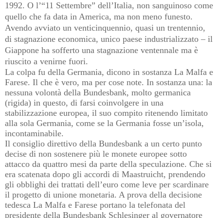
1992. O l’“11 Settembre” dell’Italia, non sanguinoso come
quello che fa data in America, ma non meno funesto.
Avendo avviato un venticinquennio, quasi un trentennio,
di stagnazione economica, unico paese industrializzato – il
Giappone ha sofferto una stagnazione ventennale ma è
riuscito a venirne fuori.
La colpa fu della Germania, dicono in sostanza La Malfa e
Farese. Il che è vero, ma per cose note. In sostanza una: la
nessuna volontà della Bundesbank, molto germanica
(rigida) in questo, di farsi coinvolgere in una
stabilizzazione europea, il suo compito ritenendo limitato
alla sola Germania, come se la Germania fosse un’isola,
incontaminabile.
Il consiglio direttivo della Bundesbank a un certo punto
decise di non sostenere più le monete europee sotto
attacco da quattro mesi da parte della speculazione. Che si
era scatenata dopo gli accordi di Maastruicht, prendendo
gli obblighi dei trattati dell’euro come leve per scardinare
il progetto di unione monetaria. A prova della decisione
tedesca La Malfa e Farese portano la telefonata del
presidente della Bundesbank Schlesinger al governatore