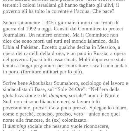
terreni: i coloni israeliani gli hanno tagliato gli ulivi, il
governo gli ha tolto la corrente e l’acqua. Che pace?
Sono esattamente 1.345 i giornalisti morti sui fronti di
guerra dal 1992 a oggi. Censiti dal Committee to protect
Journalists. Un numero enorme. Ma il Committee non
dice che sono morti usi tutti nel mondo islamico, dalla
Libia al Pakistan. Eccetto qualche decina in Messico, a
opera dei cartelli della droga, e un paio in Russia, a opera
del governi. Quasi tutti assassinati. Molti dopo esere stati
tenuti a lungo prigionieri per contrattare riscatti non andati
in porto (forniture militari per lo più).
Scrive bene Aboubakar Soumahoro, sociologo del lavoro e
sindacalista di Base, sul “Sole 24 Ore”: “Nell’era della
globalizzazione e del
dumping
sociale” non c’è Nord e
Sud, non ci sono bianchi e neri, si lavora tutti
poveramente, precari e\o a poco prezzo. Spiegando chiaro,
come e perché, conciso, preciso, vero – unico neo quel
nome alla francese, da (ex) colonizzato.
Il
dumping
sociale che nessuno vuole riconoscere,