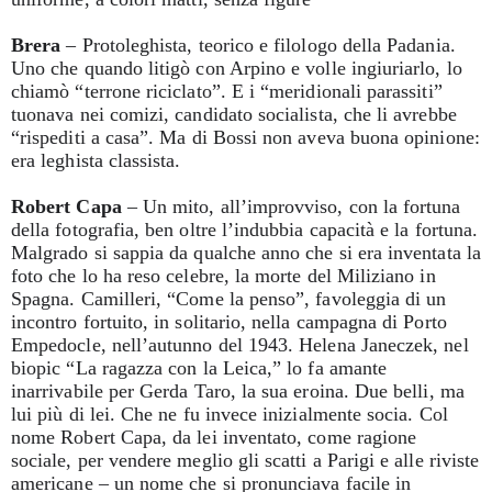
Brera
– Protoleghista, teorico e filologo della Padania.
Uno che quando litigò con Arpino e volle ingiuriarlo, lo
chiamò “terrone riciclato”. E i “meridionali parassiti”
tuonava nei comizi, candidato socialista, che li avrebbe
“rispediti a casa”. Ma di Bossi non aveva buona opinione:
era leghista classista.
Robert Capa
– Un mito, all’improvviso, con la fortuna
della fotografia, ben oltre l’indubbia capacità e la fortuna.
Malgrado si sappia da qualche anno che si era inventata la
foto che lo ha reso celebre, la morte del Miliziano in
Spagna. Camilleri, “Come la penso”, favoleggia di un
incontro fortuito, in solitario, nella campagna di Porto
Empedocle, nell’autunno del 1943. Helena Janeczek, nel
biopic “La ragazza con la Leica,” lo fa amante
inarrivabile per Gerda Taro, la sua eroina. Due belli, ma
lui più di lei. Che ne fu invece inizialmente socia. Col
nome Robert Capa, da lei inventato, come ragione
sociale, per vendere meglio gli scatti a Parigi e alle riviste
americane – un nome che si pronunciava facile in