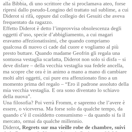
alla Bibbia, di uno scrittore che si proclamava ateo, forse
ripresi dallo pseudo-Longino del trattato sul sublime, a cui
Diderot si rifà, oppure dal collegio dei Gesuiti che aveva
frequentato da ragazzo.
Effetto Diderot è detto l’improvvisa obsolescenza degli
oggetti d’uso, specie d’abbigliamento, a cui magari
eravamo affezionatissimi, che quando compriamo
qualcosa di nuovo ci cade dal cuore e vogliamo al più
presto buttare. Quando madame Geofrin gli regala una
sontuosa vestaglia scarlatta, Diderot non solo si disfa – si
deve disfare – della vecchia vestaglia sua fedele ancella,
ma scopre che ora è in animo a mano a mano di cambiare
molti altri oggetti, cui pure era affenzionato fino a un
momento prima del regalo – “Ero il padrone assoluto della
mia vecchia vestaglia. E ora sono diventato lo schiavo
della nuova”.
Una filosofia? Poi verrà Fromm, e sapremo che l’avere è
essere, o viceversa. Ma forse solo da qualche tempo, da
quando c’è il cosiddetto consumismo – da quando si fa il
mercato, ormai da qualche millennio.
Diderot
, Regrets sur ma vieille robe de chambre,
suivi