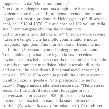
rappresentata dall’ebraismo mondiale”.
Non tutto Heidegger, continua a ragionare Sheehan,
evidentemente è peste: “Il problema diventa allora come
leggere la filosofia prodotta da Heidegger in più di sessant
anni, dal 1912 al 1976. C’è qualcosa nei 102 volumi della
sua Gesamtausgabe che non sia contaminato
dall’antisemitismo o dal nazismo?” Sheehan vuole salvare
“Essere e tempo”, che ha molto commentato, e molto
insegnato, ogni paio d’anni, ai suoi corsi. Bene, ma non
ha finito: “Osserviamo come Heidegger nei tardi anni
Trenta abbia esplicitamente legato la sua precedente
opzione per i nazisti alla sua teoria della storia: «Pensando
in modo puramente metafisico (cioè in termini di storia
dell essere), ho considerato il nazionalsocialismo negli
anni dal 1930 al 1934 come la possibilità di transizione a
un altro inizio, e questa è l’interpretazione che ne ho
dato»”. Peggio ancora alla frase successiva: “Nello stesso
senso Karl Löwith riferisce che Heidegger in una
conversazione privata nel 1936 gli disse che la sua
opzione per i nazisti era nata dalla sua dottrina della
storicità (
Geschichtlichkeit
) formulata nel § 74 di «Essere