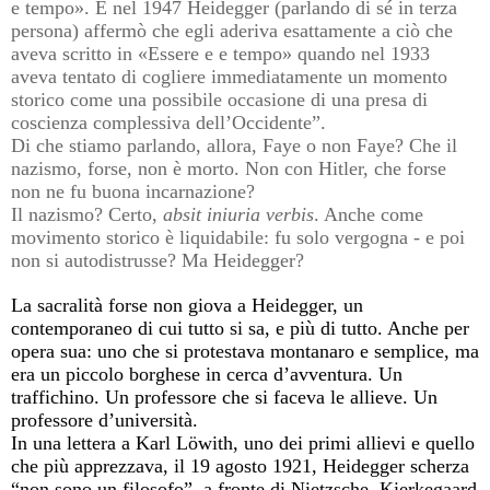
e tempo». E nel 1947 Heidegger (parlando di sé in terza
persona) affermò che egli aderiva esattamente a ciò che
aveva scritto in «Essere e e tempo» quando nel 1933
aveva tentato di cogliere immediatamente un momento
storico come una possibile occasione di una presa di
coscienza complessiva dell’Occidente”.
Di che stiamo parlando, allora, Faye o non Faye? Che il
nazismo, forse, non è morto. Non con Hitler, che forse
non ne fu buona incarnazione?
Il nazismo? Certo,
absit iniuria verbis
. Anche come
movimento storico è liquidabile: fu solo vergogna - e poi
non si autodistrusse? Ma Heidegger?
La sacralità forse non giova a Heidegger, un
contemporaneo di cui tutto si sa, e più di tutto. Anche per
opera sua: uno che si protestava montanaro e semplice, ma
era un piccolo borghese in cerca d’avventura. Un
traffichino. Un professore che si faceva le allieve. Un
professore d’università.
In una lettera a Karl Löwith, uno dei primi allievi e quello
che più apprezzava, il 19 agosto 1921, Heidegger scherza
“non sono un filosofo”, a fronte di Nietzsche, Kierkegaard