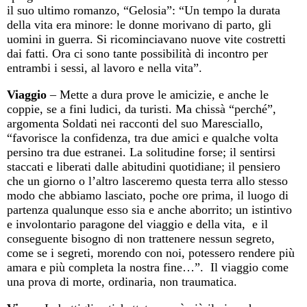
il suo ultimo romanzo, “Gelosia”: “Un tempo la durata
della vita era minore: le donne morivano di parto, gli
uomini in guerra. Si ricominciavano nuove vite costretti
dai fatti. Ora ci sono tante possibilità di incontro per
entrambi i sessi, al lavoro e nella vita”.
Viaggio
– Mette a dura prove le amicizie, e anche le
coppie, se a fini ludici, da turisti. Ma chissà “perché”,
argomenta Soldati nei racconti del suo Maresciallo,
“favorisce la confidenza, tra due amici e qualche volta
persino tra due estranei. La solitudine forse; il sentirsi
staccati e liberati dalle abitudini quotidiane; il pensiero
che un giorno o l’altro lasceremo questa terra allo stesso
modo che abbiamo lasciato, poche ore prima, il luogo di
partenza qualunque esso sia e anche aborrito; un istintivo
e involontario paragone del viaggio e della vita,
e il
conseguente bisogno di non trattenere nessun segreto,
come se i segreti, morendo con noi, potessero rendere più
amara e più completa la nostra fine…”.
Il viaggio come
una prova di morte, ordinaria, non traumatica.