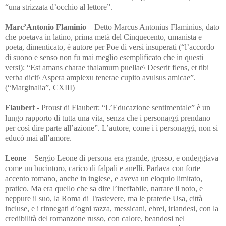
“una strizzata d’occhio al lettore”.
Marc’Antonio Flaminio
– Detto Marcus Antonius Flaminius, dato
che poetava in latino, prima metà del Cinquecento, umanista e
poeta, dimenticato, è autore per Poe di versi insuperati (“l’accordo
di suono e senso non fu mai meglio esemplificato che in questi
versi): “Est amans charae thalamum puellae\ Deserit flens, et tibi
verba dicit\ Aspera amplexu tenerae cupito avulsus amicae”.
(“Marginalia”, CXIII)
Flaubert
-
Proust di Flaubert: “L’Educazione sentimentale” è un
lungo rapporto di tutta una vita, senza che i personaggi prendano
per così dire parte all’azione”. L’autore, come i i personaggi, non si
educò mai all’amore.
Leone
– Sergio Leone di persona era
grande, grosso, e ondeggiava
come un bucintoro, carico di falpali e anelli. Parlava con forte
accento romano, anche in inglese, e aveva un eloquio limitato,
pratico. Ma era quello che sa dire l’ineffabile, narrare il noto, e
neppure il suo, la Roma di Trastevere, ma le praterie Usa, città
incluse, e i rinnegati d’ogni razza, messicani, ebrei, irlandesi, con la
credibilità del romanzone russo, con calore, beandosi nel