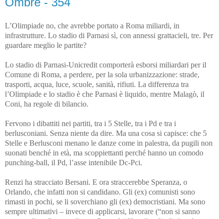
Ombre - 354
L’Olimpiade no, che avrebbe portato a Roma miliardi, in
infrastrutture. Lo stadio di Parnasi sì, con annessi grattacieli, tre. Per
guardare meglio le partite?
Lo stadio di Parnasi-Unicredit comporterà esborsi miliardari per il
Comune di Roma, a perdere, per la sola urbanizzazione: strade,
trasporti, acqua, luce, scuole, sanità, rifiuti. La differenza tra
l’Olimpiade e lo stadio è che Parnasi è liquido, mentre Malagò, il
Coni, ha regole di bilancio.
Fervono i dibattiti nei partiti, tra i 5 Stelle, tra i Pd e tra i
berlusconiani. Senza niente da dire. Ma una cosa si capisce: che 5
Stelle e Berlusconi menano le danze come in palestra, da pugili non
suonati benché in età, ma scoppiettanti perché hanno un comodo
punching-ball, il Pd, l’asse intenibile Dc-Pci.
Renzi ha stracciato Bersani. E ora straccerebbe Speranza, o
Orlando, che infatti non si candidano. Gli (ex) comunisti sono
rimasti in pochi, se li soverchiano gli (ex) democristiani. Ma sono
sempre ultimativi – invece di applicarsi, lavorare (“non si sanno