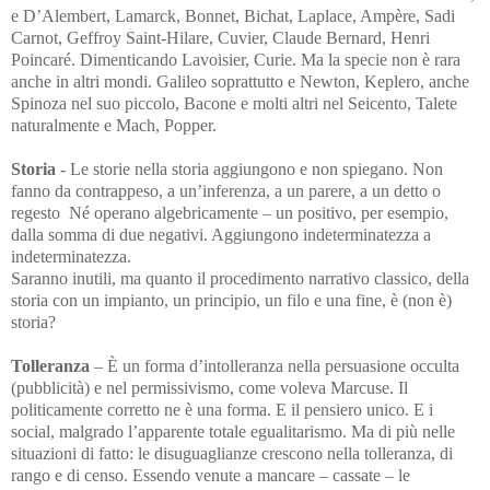
e D’Alembert, Lamarck, Bonnet, Bichat, Laplace, Ampère, Sadi
Carnot, Geffroy Saint-Hilare, Cuvier, Claude Bernard, Henri
Poincaré. Dimenticando Lavoisier, Curie. Ma la specie non è rara
anche in altri mondi. Galileo soprattutto e Newton, Keplero, anche
Spinoza nel suo piccolo, Bacone e molti altri nel Seicento, Talete
naturalmente e Mach, Popper.
Storia
- Le storie nella storia aggiungono e non spiegano. Non
fanno da contrappeso, a un’inferenza, a un parere, a un detto o
regesto Né operano algebricamente – un positivo, per esempio,
dalla somma di due negativi. Aggiungono indeterminatezza a
indeterminatezza.
Saranno inutili, ma quanto il procedimento narrativo classico, della
storia con un impianto, un principio, un filo e una fine, è (non è)
storia?
Tolleranza
– È un forma d’intolleranza nella persuasione occulta
(pubblicità) e nel permissivismo, come voleva Marcuse. Il
politicamente corretto ne è una forma. E il pensiero unico.
E i
social, malgrado l’apparente totale egualitarismo. Ma di più nelle
situazioni di fatto: le disuguaglianze crescono nella tolleranza, di
rango e di censo. Essendo venute a mancare – cassate – le