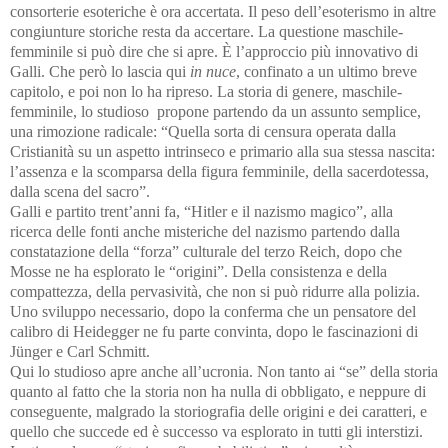
consorterie esoteriche è ora accertata. Il peso dell’esoterismo in altre
congiunture storiche resta da accertare. La questione maschile-
femminile si può dire che si apre. È l’approccio più innovativo di
Galli. Che però lo lascia qui
in nuce
, confinato a un ultimo breve
capitolo, e poi non lo ha ripreso. La storia di genere, maschile-
femminile, lo studioso propone partendo da un assunto semplice,
una rimozione radicale: “Quella sorta di censura operata dalla
Cristianità su un aspetto intrinseco e primario alla sua stessa nascita:
l’assenza e la scomparsa della figura femminile, della sacerdotessa,
dalla scena del sacro”.
Galli e partito trent’anni fa, “Hitler e il nazismo magico”, alla
ricerca delle fonti anche misteriche del nazismo partendo dalla
constatazione della “forza” culturale del terzo Reich, dopo che
Mosse ne ha esplorato le “origini”. Della consistenza e della
compattezza, della pervasività, che non si può ridurre alla polizia.
Uno sviluppo necessario, dopo la conferma che un pensatore del
calibro di Heidegger ne fu parte convinta, dopo le fascinazioni di
Jünger e Carl Schmitt.
Qui lo studioso apre anche all’ucronia. Non tanto ai “se” della storia
quanto al fatto che la storia non ha nulla di obbligato, e neppure di
conseguente, malgrado la storiografia delle origini e dei caratteri, e
quello che succede ed è successo va esplorato in tutti gli interstizi.