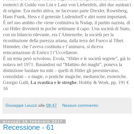
esoterici di Guido von List e Lanz von Liebenfels, altri due austraici
di origine. Era molto attiva, ne facevano parte Drexler, Rosenberg,
Hans Frank, Hess e il generale Ludendorff e altri nomi importanti.
È nel suo ambito che viene costitutiva la Nsdap, il partito nazista, di
cui Hitler diventerà in poche settimane il capo. Una società di Stato,
con un bilancio rilevante, era l’Ahnenerbe, la società per la
ricostituzione della purezza ariana, dalla terra del Fuoco al Tibet.
Himmler, che l’aveva costituita e l’animava, si diceva
reincarnazione di Enrico I l’Uccellatore.
È un tema però scivoloso. Evola, “Hitler e le società segrete”, già lo
notava nel 1971. Basandosi sul “Mattino dei maghi”, poneva la
distinzione basilare tra miti – quelli di Hitler gli preesistevano,
consolidati – e magie, o pratiche magiche, medianiche, esoteriche.
Giorgio Galli,
La svastica e le streghe
, Hobby & Work, pp. 191 €
16
Giuseppe Leuzzi
alle
08:47
Nessun commento:
giovedì 16 febbraio 2017
Recessione - 61