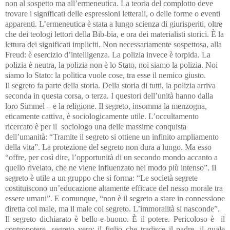
non al sospetto ma all’ermeneutica. La teoria del complotto deve
trovare i significati delle espressioni letterali, o delle forme o eventi
apparenti. L’ermeneutica è stata a lungo scienza di giurisperiti, oltre
che dei teologi lettori della Bib-bia, e ora dei materialisti storici. È la
lettura dei significati impliciti. Non necessariamente sospettosa, alla
Freud: è esercizio d’intelligenza. La pol
izia invece è torpida. La
polizia è neutra, la polizia non è lo Stato, noi siamo la polizia. Noi
siamo lo Stato: la politica vuole cose, tra esse il nemico giusto.
Il segreto fa parte della storia. Della storia di tutti, la polizia arriva
seconda in questa corsa, o terza.
I questori dell’unità hanno dalla
loro Simmel – e la religione. Il segreto, insomma la menzogna,
eticamente cattiva, è sociologicamente utile. L’occultamento
ricercato è per il sociologo una delle massime conquista
dell’umanità: “Tramite il segreto si ottiene un infinito ampliamento
della vita”. La protezione del segreto non dura a lungo. Ma esso
“offre, per così dire, l’opportunità di un secondo mondo accanto a
quello rivelato, che ne viene influenzato nel modo più intenso”. Il
segreto è utile a un gruppo che si forma: “Le società segrete
costituiscono un’educazione altamente efficace del nesso morale tra
essere umani”. E comunque, “non è il segreto a stare in connessione
diretta col male, ma il male col segreto. L’immoralità si nasconde”.
Il segreto dichiarato è bello-e-buono. È il potere. Pericoloso è il
contropotere, segreto vero: il figlio che tradisce il padre, il quale