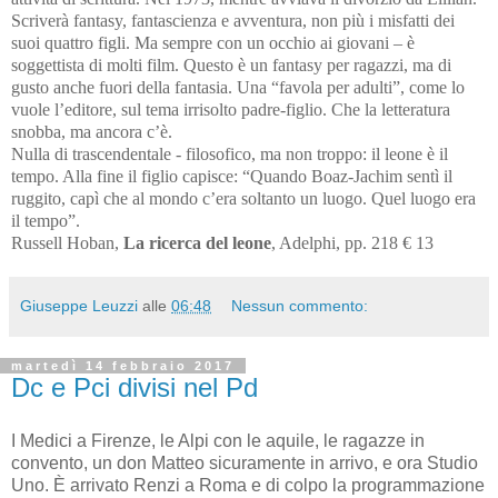
Scriverà fantasy, fantascienza e avventura, non più i misfatti dei
suoi quattro figli. Ma sempre con un occhio ai giovani – è
soggettista di molti film. Questo è un fantasy per ragazzi, ma di
gusto anche fuori della fantasia. Una “favola per adulti”, come lo
vuole l’editore, sul tema irrisolto padre-figlio. Che la letteratura
snobba, ma ancora c’è.
Nulla di trascendentale - filosofico, ma non troppo: il leone è il
tempo. Alla fine il figlio capisce: “Quando Boaz-Jachim sentì il
ruggito, capì che al mondo c’era soltanto un luogo. Quel luogo era
il tempo”.
Russell Hoban,
La ricerca del leone
, Adelphi, pp. 218 € 13
Giuseppe Leuzzi
alle
06:48
Nessun commento:
martedì 14 febbraio 2017
Dc e Pci divisi nel Pd
I Medici a Firenze, le Alpi con le aquile, le ragazze in
convento, un don Matteo sicuramente in arrivo, e ora Studio
Uno. È arrivato Renzi a Roma e di colpo la programmazione