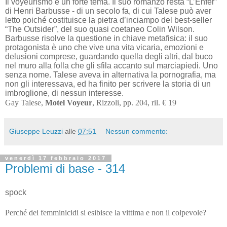
Il voyeurismo è un forte tema. Il suo romanzo resta “L’Enfer”
di Henri Barbusse - di un secolo fa, di cui Talese può aver
letto poiché costituisce la pietra d’inciampo del best-seller
“The Outsider”, del suo quasi coetaneo Colin Wilson.
Barbusse risolve la questione in chiave metafisica: il suo
protagonista è uno che vive una vita vicaria, emozioni e
delusioni comprese, guardando quella degli altri, dal buco
nel muro alla folla che gli sfila accanto sul marciapiedi. Uno
senza nome. Talese aveva in alternativa la pornografia, ma
non gli interessava, ed ha finito per scrivere la storia di un
imbroglione, di nessun interesse.
Gay Talese,
Motel Voyeur
, Rizzoli, pp. 204, ril. € 19
Giuseppe Leuzzi
alle
07:51
Nessun commento:
venerdì 17 febbraio 2017
Problemi di base - 314
spock
Perché dei femminicidi si esibisce la vittima e non il colpevole?