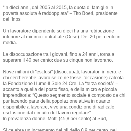
“In dieci anni, dal 2005 al 2015, la quota di famiglie in
povertà assoluta è raddoppiata” – Tito Boeri, presidente
dell’Inps.
Un lavoratore dipendente su dieci ha una retribuzione
inferiore al minimo contrattale (Ocse). Del 20 per cento in
media.
La disoccupazione tra i giovani, fino a 24 anni, torna a
superare il 40 per cento: due su cinque non lavorano.
Nove milioni di “esclusi” (disoccupati, lavoratori in nero, e
chi cercherebbe lavoro se ce ne fosse l’occasione) calcola
la Fondazione Hume-Il Sole 24 Ore. La “terza società” –
accanto a quella del posto fisso, e della micro e piccola
imprenditoria: “Questo segmento sociale è composto da chi,
pur facendo parte della popolazione attiva in quanto
disponibile a lavorare, vive una condizione di radicale
esclusione dal circuito del lavoro regolare”.
In prevalenza donne. Molti (45,8 per cento) al Sud,
Si celebra un incremento del pil dello 0,9 per cento, nel