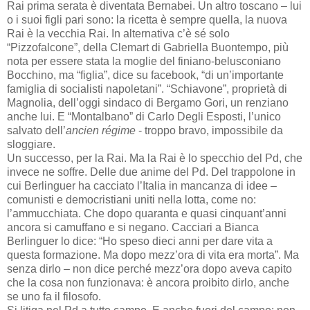
Rai prima serata è diventata Bernabei. Un altro toscano – lui
o i suoi figli pari sono: la ricetta è sempre quella, la nuova
Rai è la vecchia Rai. In alternativa c’è sé solo
“Pizzofalcone”, della Clemart di Gabriella Buontempo, più
nota per essere stata la moglie del finiano-belusconiano
Bocchino, ma “figlia”, dice su facebook, “di un’importante
famiglia di socialisti napoletani”. “Schiavone”, proprietà di
Magnolia, dell’oggi sindaco di Bergamo Gori, un renziano
anche lui. E “Montalbano” di Carlo Degli Esposti, l’unico
salvato dell’
ancien régime
- troppo bravo, impossibile da
sloggiare.
Un successo, per la Rai. Ma la Rai è lo specchio del Pd, che
invece ne soffre. Delle due anime del Pd. Del trappolone in
cui Berlinguer ha cacciato l’Italia in mancanza di idee –
comunisti e democristiani uniti nella lotta, come no:
l’ammucchiata. Che dopo quaranta e quasi cinquant’anni
ancora si camuffano e si negano. Cacciari a Bianca
Berlinguer lo dice: “Ho speso dieci anni per dare vita a
questa formazione. Ma dopo mezz’ora di vita era morta”. Ma
senza dirlo – non dice perché mezz’ora dopo aveva capito
che la cosa non funzionava: è ancora proibito dirlo, anche
se uno fa il filosofo.