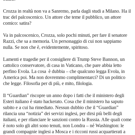
Crozza in realtà non va a Sanremo, parla dagli studi a Milano. Ha il
trac del palcoscenico. Un attore che teme il pubblico, un attore
comico: satira?
Va in palcoscenico, Crozza, solo pochi minuti, per fare il senatore
Razzi, che sa a memoria. Un personaggio di cui non sappiamo
nulla. Se non che è, evidentemente, spiritoso.
Lamenti e tragedie per il consigliere di Trump Steve Bannon, un
cattolico conservatore, di casa in Vaticano, che pare abbia letto
perfino Evola. La cosa è dubbia – che qualcuno legga Evola, in
America poi. Ma non dovremmo complimentarci? Di un politico
che legge. Filosofia per di più, e mito, filologia.
Il “Guardian” riscopre un anno dopo i fatti che il ministero degli
Esteri italiano è stato hackerato. Cosa che il ministero ha saputo
subito e a cui ha rimediato. Nessun dubbio che il “Guardian”
rilancia una “notizia” dei servizi inglesi, per dirsi più belli degli
italiani, e per rilanciare le sanzioni contro la Russia. Alle quali come
è noto solo gli altri sono tenuti, non Londra – né Washington: le
grandi compagnie inglesi a Mosca e i ricconi russi acquartierati a