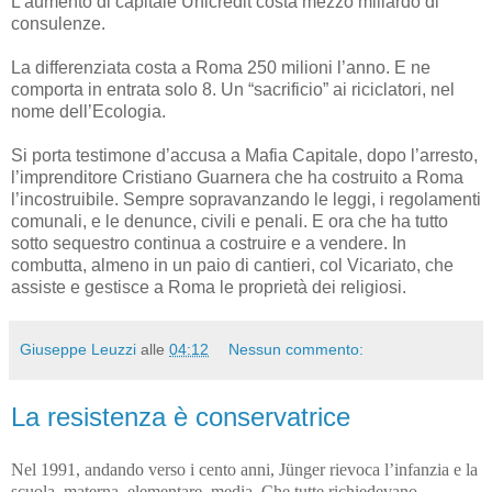
L’aumento di capitale Unicredit costa mezzo miliardo di
consulenze.
La differenziata costa a Roma 250 milioni l’anno. E ne
comporta in entrata solo 8. Un “sacrificio” ai riciclatori, nel
nome dell’Ecologia.
Si porta testimone d’accusa a Mafia Capitale, dopo l’arresto,
l’imprenditore Cristiano Guarnera che ha costruito a Roma
l’incostruibile. Sempre sopravanzando le leggi, i regolamenti
comunali, e le denunce, civili e penali. E ora che ha tutto
sotto sequestro continua a costruire e a vendere. In
combutta, almeno in un paio di cantieri, col Vicariato, che
assiste e gestisce a Roma le proprietà dei religiosi.
Giuseppe Leuzzi
alle
04:12
Nessun commento:
La resistenza è conservatrice
Nel 1991, andando verso i cento anni, Jünger rievoca l
’
infanzia e la
scuola, materna, elementare, media. Che tutte richiedevano