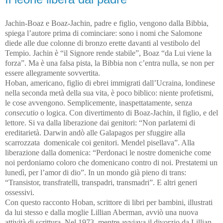
Jachin-Boaz e Boaz-Jachin, padre e figlio, vengono dalla Bibbia,
spiega l’autore prima di cominciare: sono i nomi che Salomone
diede alle due colonne di bronzo erette davanti al vestibolo del
Tempio. Jachin è “il Signore rende stabile”, Boaz “da Lui viene la
forza”. Ma è una falsa pista, la Bibbia non c’entra nulla, se non per
essere allegramente sovvertita.
Hoban, americano, figlio di ebrei immigrati dall’Ucraina, londinese
nella seconda metà della sua vita, è poco biblico: niente profetismi,
le cose avvengono. Semplicemente, inaspettatamente, senza
consecutio
o logica. Con divertimento di Boaz-Jachin, il figlio, e del
lettore. Si va dalla liberazione dai genitori: “Non parlatemi di
ereditarietà. Darwin andò alle Galapagos per sfuggire alla
scarrozzata domenicale coi genitori. Mendel pisellava”. Alla
liberazione dalla domenica: “Perdonaci le nostre domeniche come
noi perdoniamo coloro che domenicano contro di noi. Prestatemi un
lunedì, per l’amor di dio”. In un mondo già pieno di trans:
“Transistor, transfratelli, transpadri, transmadri”. E altri generi
ossessivi.
Con questo racconto Hoban, scrittore di libri per bambini, illustrati
da lui stesso e dalla moglie Lillian Aberman, avviò una nuova
attività di scrittura. Nel 1973, mentre avviava il divorzio da Lillian.