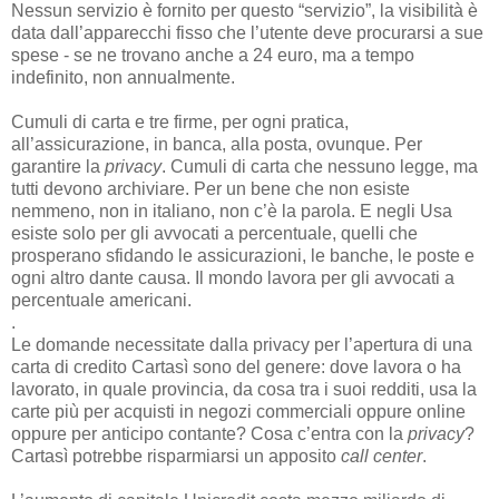
Nessun servizio è fornito per questo “servizio”, la visibilità è
data dall’apparecchi fisso che l’utente deve procurarsi a sue
spese - se ne trovano anche a 24 euro, ma a tempo
indefinito, non annualmente.
Cumuli di carta e tre firme, per ogni pratica,
all’assicurazione, in banca, alla posta, ovunque. Per
garantire la
privacy
. Cumuli di carta che nessuno legge, ma
tutti devono archiviare. Per un bene che non esiste
nemmeno, non in italiano, non c’è la parola. E negli Usa
esiste solo per gli avvocati a percentuale, quelli che
prosperano sfidando le assicurazioni, le banche, le poste e
ogni altro dante causa. Il mondo lavora per gli avvocati a
percentuale americani.
.
Le domande necessitate dalla privacy per l’apertura di una
carta di credito Cartasì sono del genere: dove lavora o ha
lavorato, in quale provincia, da cosa tra i suoi redditi, usa la
carte più per acquisti in negozi commerciali oppure online
oppure per anticipo contante? Cosa c’entra con la
privacy
?
Cartasì potrebbe risparmiarsi un apposito
call center
.