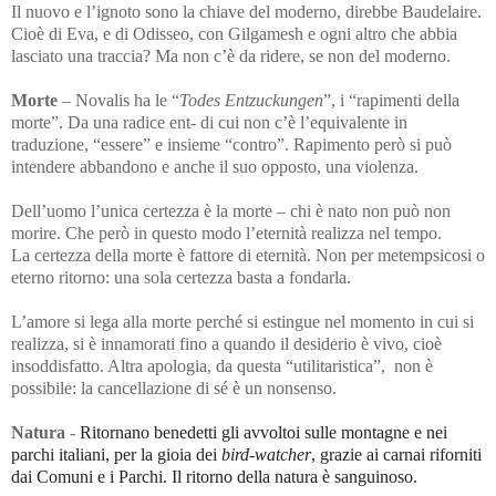
Il nuovo e l’ignoto sono la chiave del moderno, direbbe Baudelaire.
Cioè di Eva, e di Odisseo, con Gilgamesh e ogni altro che abbia
lasciato una traccia? Ma non c’è da ridere, se non del moderno.
Morte
– Novalis ha
le “
Todes
Entzuckungen
”, i “rapimenti della
morte”. Da una radice ent- di cui non c’è l’equivalente in
traduzione, “essere” e insieme “contro”. Rapimento però si può
intendere abbandono e anche il suo opposto, una violenza.
Dell’uomo l’unica certezza è la morte – chi è nato non può non
morire. Che però in questo modo l’eternità realizza nel tempo.
La certezza della morte è fattore di eternità. Non per metempsicosi o
eterno ritorno: una sola certezza basta a fondarla.
L’amore si lega alla morte perché si estingue nel momento in cui si
realizza, si è innamorati fino a quando il desiderio è vivo, cioè
insoddisfatto. Altra apologia, da questa “utilitaristica”, non è
possibile: la cancellazione di sé è un nonsenso.
Natura
-
Ritornano benedetti gli avvoltoi sulle montagne e nei
parchi italiani, per la gioia dei
bird-watcher
, grazie ai carnai riforniti
dai Comuni e i Parchi. Il ritorno della natura è sanguinoso.