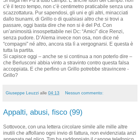
Si litiga nel Pd a tutto campo. E anche fuori del campo: non
c’è il terzo tempo, non c’è centimetro praticabile senza una
scazzottatura. Pur sapendosi, gli uni e gli altri, minacciati
dallo tsunami, di Grillo o di qualsiasi altro che si trovi a
passare, oggi basta dire che non si è del Pd. Con
un’animosità insospettabile nei Dc: “Amici” dice Renzi,
senza pudore. D’Alema invece non osa, non dice né
“compagni” né altro, ancora sta lì a vergognarsi. E questa è
tutta la partita.
Si capisce oggi – anche se si continua a non poterlo dire –
che Berlusconi abbia vinto a stravinto contro questa falsa
accoppiata. E che perfino un Grillo potrebbe stravincere -
Grillo?
Giuseppe Leuzzi
alle
04:13
Nessun commento:
Appalti, abusi, fisco (99)
Sottovoce, con una lettera circolare simile alle mille altre
inutili che affollano ogni invio di fattura, non evidenziata anzi
annegata nel plico, Tim ha raddoppiato il canone telefonico