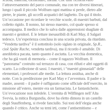
l’attraversamento del parco comunale, ma con tre diversi itinerari,
lungo i quali il piccolo Wolfram ogni mattina si perde, dietro alle
pietre, le piante, gli uccelli acquatici del laghetto. Da qui il titolo.
Un’occasione per ricordare le vecchie scuole, di maestri barbuti, dal
colletto rigido. Il nonno, lui stesso maestro, col quale spesso si
accompagna. Il medico che lo salva dalle apprensioni sbagliate di
maestri e genitori. E le letture inesauribili di Karl May, il Salgari
tedesco. Un’esperienza conclusa in una scuola privata, da ritardato.
“Vendetta tardiva” è il sottotitolo (solo siglato in originale,
Sp.R
.,
cioè
Späte Rache
, vendetta tardiva), ma il ricordo è amabile. Di
aneddotica pacata, tanto quanto è asciutta. La vecchia domestica,
che ha già vuoti di memoria – come il ragazzo Wolfram. Il
“panorama” costruito sul terrazzo di casa, con rifiuti e altri oggetti di
scarto. La collezione di sassi. I maestri, i “maestri ginnasiali” delle
elementari, i professori alle medie. La lettura assidua, anche di
notte. Con la predilezione per Karl May e l’avventura. Il padre e la
madre, assenti – il padre è raffigurato come ufficiale dell’esercito, in
missione all’estero, mentre era un farmacista. Le fantasticherie.
Un’evocazione non infedele.
L’eremita di Wilflingen nell’Alta
Svevia, la mitica Burgundia, dove ha eletto dimora in un castello
degli Stauffenberg, si rivede fanciullo.
Sui toni dell’elegia anche
quando è critico. Anche su temi irti, come l’antisemitismo – e