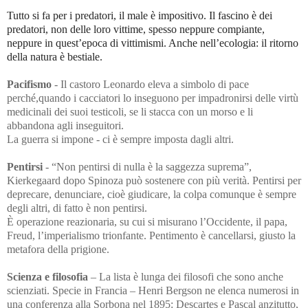
Tutto si fa per i predatori, il male è impositivo. Il fascino è dei
predatori, non delle loro vittime, spesso neppure compiante,
neppure in quest’epoca di vittimismi. Anche nell’ecologia: il ritorno
della natura è bestiale.
Pacifismo
- Il castoro Leonardo eleva a simbolo di pace
perché,quando i cacciatori lo inseguono per impadronirsi delle virtù
medicinali dei suoi testicoli, se li stacca con un morso e li
abbandona agli inseguitori.
La guerra si impone - ci è sempre imposta dagli altri.
Pentirsi
-
“Non pentirsi di nulla è la saggezza suprema”,
Kierkegaard dopo Spinoza può sostenere con più verità. Pentirsi per
deprecare, denunciare, cioè giudicare, la colpa comunque è sempre
degli altri, di fatto è non pentirsi.
È operazione reazionaria, su cui si misurano l’Occidente, il papa,
Freud, l’imperialismo trionfante.
Pentimento è cancellarsi, giusto la
metafora della prigione.
Scienza e filosofia
– La lista è lunga dei filosofi che sono anche
scienziati. Specie in Francia – Henri Bergson ne elenca numerosi in
una conferenza alla Sorbona nel 1895: Descartes e Pascal anzitutto,