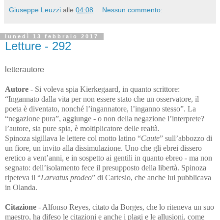
Giuseppe Leuzzi
alle
04:08
Nessun commento:
lunedì 13 febbraio 2017
Letture - 292
letterautore
Autore
-
Si voleva spia Kierkegaard, in quanto scrittore:
“Ingannato dalla vita per non essere stato che un osservatore, il
poeta è diventato, nonché l’ingannatore, l’inganno stesso”. La
“negazione pura”, aggiunge - o non della negazione l’interprete?
l’autore, sia pure spia, è moltiplicatore delle realtà.
Spinoza sigillava le lettere col motto latino “
Caute
” sull’abbozzo di
un fiore, un invito alla dissimulazione. Uno che gli ebrei dissero
eretico a vent’anni, e in sospetto ai gentili in quanto ebreo - ma non
segnato: dell’isolamento fece il presupposto della libertà. Spinoza
ripeteva il “
Larvatus prodeo
” di Cartesio, che anche lui pubblicava
in Olanda.
Citazione
-
Alfonso Reyes, citato da Borges, che lo riteneva un suo
maestro, ha difeso le citazioni e anche i plagi e le allusioni, come