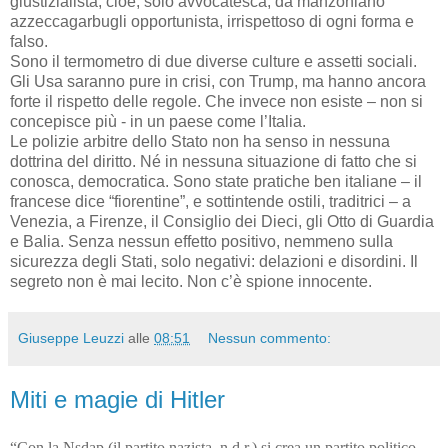
giustizialista, cioè, solo avvocatesca, da manzoniano
azzeccagarbugli opportunista, irrispettoso di ogni forma e
falso.
Sono il termometro di due diverse culture e assetti sociali.
Gli Usa saranno pure in crisi, con Trump, ma hanno ancora
forte il rispetto delle regole. Che invece non esiste – non si
concepisce più - in un paese come l’Italia.
Le polizie arbitre dello Stato non ha senso in nessuna
dottrina del diritto. Né in nessuna situazione di fatto che si
conosca, democratica. Sono state pratiche ben italiane – il
francese dice “fiorentine”, e sottintende ostili, traditrici – a
Venezia, a Firenze, il Consiglio dei Dieci, gli Otto di Guardia
e Balia. Senza nessun effetto positivo, nemmeno sulla
sicurezza degli Stati, solo negativi: delazioni e disordini. Il
segreto non è mai lecito. Non c’è spione innocente.
Giuseppe Leuzzi
alle
08:51
Nessun commento:
Miti e magie di Hitler
“Con la Nsdap (il partito nazista, n.d.r.) si crea un partito politico –