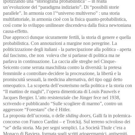
Ipotizzando una “storiografia probabilistica” – in realtà
un’evoluzione del “paradigma indiziario”. Di “possibili storie
parallele”. In armonia con l’“universo multiverso” : una storia
multifattoriale, in armonia cioè con la fisica quanto-probabilistica,
così come lo sviluppo unilineare discendeva dalla fisica newtoniana
causa-effetto.
Due approcci dunque sicuramente fertili, la storia di genere e quella
probabilistica. Con annotazioni a margine non peregrine. La
politicizzazione degli italiani - la partecipazione alla politica - aperta
dal fascismo, che non voleva che si parlasse di politica ma ne
parlava in continuazione. La caccia alle streghe nel Cinque-
Seicento come serrata maschilista contro la diversità: la pretesa
femminile a controllare-decidere la procreazione, la libertà e la
promiscuità sessuali, la medicina alternativa, del tipo oggi detto
omeopatico. La scoperta dell’esoterismo nella politica e la storia con
“Il mattino de maghi”, l’opera dimenticata di Louis Pauwels e
Jacques Bergier. L’atto resistenziale che Jünger fece nel 1938,
scrivendo e pubblicando “Sulle scogliere di marmo”, contro un
aggressore “Forestaro” che è Hitler.
La proposta dell’ucronia, o delle
sliding doors
, Galli fa in polemica-
concorso con Franco Cardini – e Trotckij. Sul terreno scivoloso dei
“se” della storia. Ma per segni semplici. La Società Thule c’era a
Monaco di Baviera, formata sugli scritti ariogermamici, antisemiti,