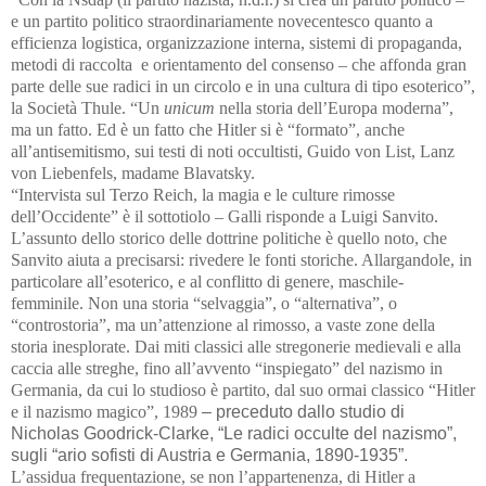
e un partito politico straordinariamente novecentesco quanto a
efficienza logistica, organizzazione interna, sistemi di propaganda,
metodi di raccolta
e orientamento del consenso – che affonda gran
parte delle sue radici in un circolo e in una cultura di tipo esoterico”,
la Società Thule. “Un
unicum
nella storia dell’Europa moderna”,
ma un fatto. Ed è un fatto che Hitler si è “formato”, anche
all’antisemitismo, sui testi di noti occultisti, Guido von List, Lanz
von Liebenfels, madame Blavatsky.
“Intervista sul Terzo Reich, la magia e le culture rimosse
dell’Occidente” è il sottotiolo – Galli risponde a Luigi Sanvito.
L’assunto dello storico delle dottrine politiche è quello noto, che
Sanvito aiuta a precisarsi: rivedere le fonti storiche. Allargandole, in
particolare all’esoterico, e al conflitto di genere, maschile-
femminile. Non una storia “selvaggia”, o “alternativa”, o
“controstoria”, ma un’attenzione al rimosso, a vaste zone della
storia inesplorate. Dai miti classici alle stregonerie medievali e alla
caccia alle streghe, fino all’avvento “inspiegato” del nazismo in
Germania, da cui lo studioso è partito, dal suo ormai classico “Hitler
e il nazismo magico”, 1989
– preceduto dallo studio di
Nicholas Goodrick-Clarke, “Le radici occulte del nazismo”,
sugli “ario sofisti di Austria e Germania, 1890-1935”.
L’assidua frequentazione, se non l’appartenenza, di Hitler a