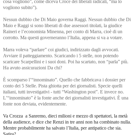
cosa vogliono”, come diceva Croce dei liberali radicali, “ma lo
vogliono subito”).
Nessun dubbio che Di Maio governa Raggi. Nessun dubbio che Di
Maio e Raggi si sono liberati di due assessori titolati, la giudice
Raineri e l’economista Minenna, per conto di Marra, cioè di un
corrotto. Ma questi governeranno l’Italia, appena si va a votare.
Marra voleva “parlare” coi giudici, indirizzato dagli avvocati.
Avviare il patteggiamento. Scaricando i 5 stelle, non potendo
scaricare Scarpellini e i suoi doni. Poi ha scartato, non “parla” più.
Ha avuto assicurazioni Da chi?
È scomparso l’“innominato”. Quello che fabbricava i dossier per
conto dei 5 Stelle. Pista ghiotta per dei giornalisti. Specie quelli
italiani, tutti investigativi - tutti “Washington post”. E invece no.
L’“innominato” è la fonte anche dei giornalisti investigativi. È una
fonte non deviata, evidentemente.
Va Crozza a Sanremo, dieci milioni e mezzo di spettatori, la metà
della audience, e dice che Renzi in tre anni non ha combinato nulla.
Mentre probabilmente ha salvato l’Italia, per antipatico che sia.
Satira?