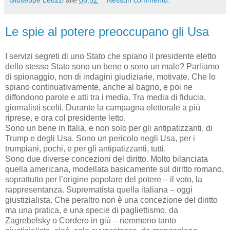
Giuseppe Leuzzi
alle
08:52
Nessun commento:
Le spie al potere preoccupano gli Usa
I servizi segreti di uno Stato che spiano il presidente eletto
dello stesso Stato sono un bene o sono un male? Parliamo
di spionaggio, non di indagini giudiziarie, motivate. Che lo
spiano continuativamente, anche al bagno, e poi ne
diffondono parole e atti tra i media. Tra media di fiducia,
giornalisti scelti. Durante la campagna elettorale a più
riprese, e ora col presidente letto.
Sono un bene in Italia, e non solo per gli antipatizzanti, di
Trump e degli Usa. Sono un pericolo negli Usa, per i
trumpiani, pochi, e per gli antipatizzanti, tutti.
Sono due diverse concezioni del diritto. Molto bilanciata
quella americana, modellata basicamente sul diritto romano,
soprattutto per l’origine popolare del potere – il voto, la
rappresentanza. Suprematista quella italiana – oggi
giustizialista. Che peraltro non è una concezione del diritto
ma una pratica, e una specie di pagliettismo, da
Zagrebelsky o Cordero in giù – nemmeno tanto