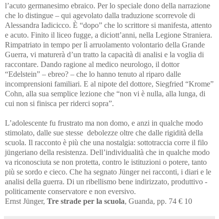
l’acuto germanesimo ebraico. Per lo speciale dono della narrazione
che lo distingue – qui agevolato dalla traduzione scorrevole di
Alessandra Iadicicco. È “dopo” che lo scrittore si manifesta, attento
e acuto. Finito il liceo fugge, a diciott’anni, nella Legione Straniera.
Rimpatriato in tempo per lì arruolamento volontario della Grande
Guerra, vi maturerà d’un tratto la capacità di analisi e la voglia di
raccontare. Dando ragione al medico neurologo, il dottor
“Edelstein” – ebreo? – che lo hanno tenuto al riparo dalle
incomprensioni familiari. E al nipote del dottore, Siegfried “Krome”
Cohn, alla sua semplice lezione che “non vi è nulla, alla lunga, di
cui non si finisca per riderci sopra”.
L’adolescente fu frustrato ma non domo, e anzi in qualche modo
stimolato, dalle sue stesse debolezze oltre che dalle rigidità della
scuola. Il racconto è più che una nostalgia: sottotraccia corre il filo
jüngeriano della resistenza. Dell’individualità che in qualche modo
va riconosciuta se non protetta, contro le istituzioni o potere, tanto
più se sordo e cieco. Che ha segnato Jünger nei racconti, i diari e le
analisi della guerra. Di un ribellismo bene indirizzato, produttivo -
politicamente conservatore e non eversivo.
Ernst Jünger,
Tre strade per la scuola
, Guanda, pp. 74 € 10