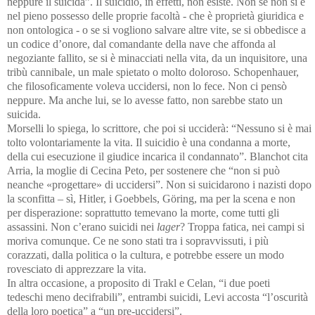
neppure il suicida”. Il suicidio, in effetti, non esiste. Non se non si è
nel pieno possesso delle proprie facoltà - che è proprietà giuridica e
non ontologica - o se si vogliono salvare altre vite, se si obbedisce a
un codice d’onore, dal comandante della nave che affonda al
negoziante fallito, se si è minacciati nella vita, da un inquisitore, una
tribù cannibale, un male spietato o molto doloroso. Schopenhauer,
che filosoficamente voleva uccidersi, non lo fece. Non ci pensò
neppure. Ma anche lui, se lo avesse fatto, non sarebbe stato un
suicida.
Morselli lo spiega, lo scrittore, che poi si ucciderà: “Nessuno si è mai
tolto volontariamente la vita. Il suicidio è una condanna a morte,
della cui esecuzione il giudice incarica il condannato”. Blanchot cita
Arria, la moglie di Cecina Peto, per sostenere che “non si può
neanche «progettare» di uccidersi”. Non si suicidarono i nazisti dopo
la sconfitta – sì, Hitler, i Goebbels, Göring, ma per la scena e non
per disperazione: soprattutto temevano la morte, come tutti gli
assassini
. Non c’erano suicidi nei
lager
? Troppa fatica, nei campi si
moriva comunque. Ce ne sono stati tra i sopravvissuti, i più
corazzati, dalla politica o la cultura, e potrebbe essere un modo
rovesciato di apprezzare la vita.
In altra occasione, a proposito di Trakl e Celan, “i due poeti
tedeschi meno decifrabili”, entrambi suicidi, Levi accosta “l’oscurità
della loro poetica” a “un pre-uccidersi”
.