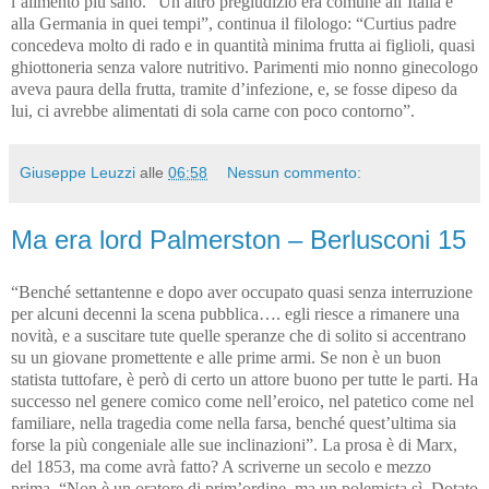
l’alimento più sano. “Un altro pregiudizio era comune all’Italia e
alla Germania in quei tempi”, continua il filologo: “Curtius padre
concedeva molto di rado e in quantità minima frutta ai figlioli, quasi
ghiottoneria senza valore nutritivo. Parimenti mio nonno ginecologo
aveva paura della frutta, tramite d’infezione, e, se fosse dipeso da
lui, ci avrebbe alimentati di sola carne con poco contorno”.
Giuseppe Leuzzi
alle
06:58
Nessun commento:
Ma era lord Palmerston – Berlusconi 15
“Benché settantenne e dopo aver occupato quasi senza interruzione
per alcuni decenni la scena pubblica…. egli riesce a rimanere una
novità, e a suscitare tute quelle speranze che di solito si accentrano
su un giovane promettente e alle prime armi. Se non è un buon
statista tuttofare, è però di certo un attore buono per tutte le parti. Ha
successo nel genere comico come nell’eroico, nel patetico come nel
familiare, nella tragedia come nella farsa, benché quest’ultima sia
forse la più congeniale alle sue inclinazioni”. La prosa è di Marx,
del 1853, ma come avrà fatto? A scriverne un secolo e mezzo
prima. “Non è un oratore di prim’ordine, ma un polemista sì. Dotato