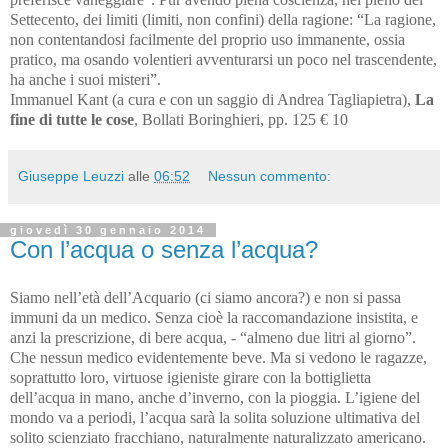
Settecento, dei limiti (limiti, non confini) della ragione: “La ragione,
non contentandosi facilmente del proprio uso immanente, ossia
pratico, ma osando volentieri avventurarsi un poco nel trascendente,
ha anche i suoi misteri”.
Immanuel Kant (a cura e con un saggio di Andrea Tagliapietra),
La
fine di tutte le cose
, Bollati Boringhieri, pp. 125 € 10
Giuseppe Leuzzi
alle
06:52
Nessun commento:
giovedì 30 gennaio 2014
Con l’acqua o senza l’acqua?
Siamo nell’età dell’Acquario (ci siamo ancora?) e non si passa
immuni da un medico. Senza cioè la raccomandazione insistita, e
anzi la prescrizione, di bere acqua, - “almeno due litri al giorno”.
Che nessun medico evidentemente beve. Ma si vedono le ragazze,
soprattutto loro, virtuose igieniste girare con la bottiglietta
dell’acqua in mano, anche d’inverno, con la pioggia.
L’igiene del
mondo va a periodi, l’acqua sarà la solita soluzione ultimativa del
solito scienziato fracchiano, naturalmente naturalizzato americano.