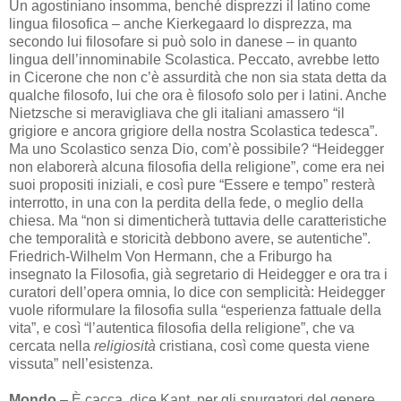
Un agostiniano insomma, benché disprezzi il latino come
lingua filosofica – anche Kierkegaard lo disprezza, ma
secondo lui filosofare si può solo in danese – in quanto
lingua dell’innominabile Scolastica. Peccato, avrebbe letto
in Cicerone che non c’è assurdità che non sia stata detta da
qualche filosofo, lui che ora è filosofo solo per i latini. Anche
Nietzsche si meravigliava che gli italiani amassero “il
grigiore e ancora grigiore della nostra Scolastica tedesca”.
Ma uno Scolastico senza Dio, com’è possibile? “Heidegger
non elaborerà alcuna filosofia della religione”, come era nei
suoi propositi iniziali, e così pure “Essere e tempo” resterà
interrotto, in una con la perdita della fede, o meglio della
chiesa. Ma “non si dimenticherà tuttavia delle caratteristiche
che temporalità e storicità debbono avere, se autentiche”.
Friedrich-Wilhelm Von Hermann, che a Friburgo ha
insegnato la Filosofia, già segretario di Heidegger e ora tra i
curatori dell’opera omnia, lo dice con semplicità: Heidegger
vuole riformulare la filosofia sulla “esperienza fattuale della
vita”, e così “l’autentica filosofia della religione”, che va
cercata nella
religiosità
cristiana, così come questa viene
vissuta” nell’esistenza.
Mondo
– È cacca, dice Kant, per gli spurgatori del genere