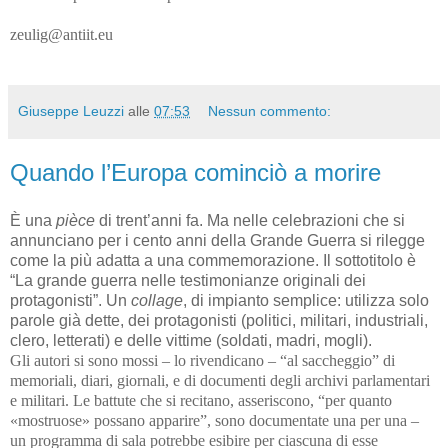
zeulig@antiit.eu
Giuseppe Leuzzi
alle
07:53
Nessun commento:
Quando l’Europa cominciò a morire
È una
pièce
di trent’anni fa. Ma nelle celebrazioni che si
annunciano per i cento anni della Grande Guerra si rilegge
come la più adatta a una commemorazione. Il sottotitolo è
“La grande guerra nelle testimonianze originali dei
protagonisti”. Un
collage
, di impianto semplice: utilizza solo
parole già dette, dei protagonisti (politici, militari, industriali,
clero, letterati) e delle vittime (soldati, madri, mogli).
Gli autori si sono mossi – lo rivendicano – “al saccheggio” di
memoriali, diari, giornali, e di documenti degli archivi parlamentari
e militari. Le battute che si recitano, asseriscono, “per quanto
«mostruose» possano apparire”, sono documentate una per una –
un programma di sala potrebbe esibire per ciascuna di esse