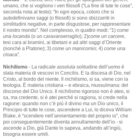
umano, che si vogliono i veri filosofi (“La fine di tute le cose”,
seconda nota al testo): “In ogni epoca, coloro che si
autodefinivano saggi (o filosofi) si sono sbizzarriti in
similitudini negative, in parte disgustose, per rappresentare
il nostro mondo”. Nel complesso, in quattro modi: “1)
come
una locanda
(o un caravanserraglio); 2)
come un carcere
,
tesi cara ai bramini, ai tibetani e ad altri saggi d’Oriente
(nonché a Platone); 3)
come un manicomio
; 4)
come una
cloaca
”.
Nichilismo
- La radicale assoluta solitudine dell’uomo è
stata materia di vescovi in Concilio. E la discesa di Dio, nel
Cristo, al bordo del niente. Il nichilismo, si sa, viene con la
teologia. È materia cristiana – e ebraica, mussulmana: del
discorso del Dio Unico. Il nichilismo rigoroso non è ateo, si
sa, ma credente, si è atei perché si ragiona, si crede nella
ragione: quando non c’è più il divino ma un Dio unico, il
Principio di tutte le cose, ascendere a Lui, lo diceva William
Blake, è “scendere nell’annientamento del proprio io”, che
poi conseguentemente diventa annullamento dell’io - si
ascende a Dio, già Dante lo sapeva, andando all’ingiù,
bisogna essere umili.