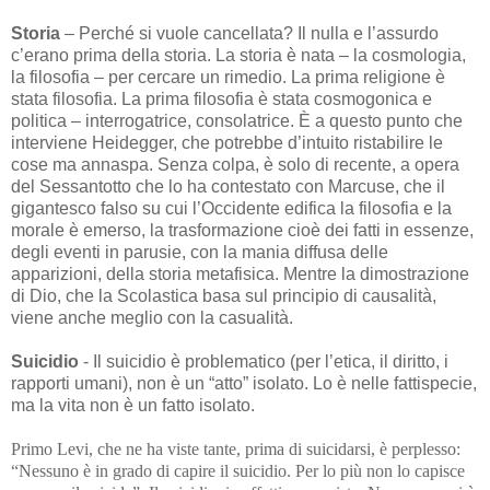
Storia
– Perché si vuole cancellata? Il nulla e l’assurdo
c’erano prima della storia. La storia è nata – la cosmologia,
la filosofia – per cercare un rimedio. La prima religione è
stata filosofia. La prima filosofia è stata cosmogonica e
politica – interrogatrice, consolatrice. È a questo punto che
interviene Heidegger, che potrebbe d’intuito ristabilire le
cose ma annaspa. Senza colpa, è solo di recente, a opera
del Sessantotto che lo ha contestato con Marcuse, che il
gigantesco falso su cui l’Occidente edifica la filosofia e la
morale è emerso, la trasformazione cioè dei fatti in essenze,
degli eventi in parusie, con la mania diffusa delle
apparizioni, della storia metafisica. Mentre la dimostrazione
di Dio, che la Scolastica basa sul principio di causalità,
viene anche meglio con la casualità.
Suicidio
- Il suicidio è problematico (per l’etica, il diritto, i
rapporti umani), non è un “atto” isolato. Lo è nelle fattispecie,
ma la vita non è un fatto isolato.
Primo Levi, che ne ha viste tante, prima di suicidarsi, è perplesso:
“Nessuno è in grado di capire il suicidio. Per lo più non lo capisce