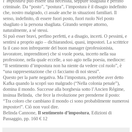
l’
impostura
può essere una necessità, seppure sbagliata e perfino
criminale. Da “posto”, “postura”, l’impostura è il disagio indefinito
che, nostro malgrado, ci assale anche in situazioni familiari. Il
senso, indefinito, di essere fuori posto, fuori ruolo Nel posto
sbagliato o la persona sbagliata. Girando sempre attorno,
naturalmente, a sé stessi.
Si può esser bravi, perfino perfetti, e a disagio, incerti. O pessimi, e
sentirsi a proprio agio – dichiarandosi, quasi, impostori. La scrittrice
fa il caso non infrequente del buon manager (professionista,
lavoratore, imprenditore) che si vuole poeta, incerto nella sua
professione, nella quale eccelle, a suo agio nella poesia, mediocre:
“Il sentimento d’impostura non ha niente da vedere col ruolo”, è
“una rappresentazione che ci facciamo di noi stessi”.
Questo per la parte negativa. Ma l’impostura, potrebbe aver detto
Kafka quando la scoprì suo malgrado (“Nella colonia penale”),
domina il mondo. Successe alla borghesia sotto l’Ancien Régime,
insinua Belinda, che fece la rivoluzione per prenderne il posto:
“Tra coloro che cambiano il mondo ci sono probabilmente numerosi
impostori
”. Ciò non vuol dire.
Belinda Cannone,
Il sentimento d’impostura
, Edizioni di
Passaggio, pp. 160 € 12