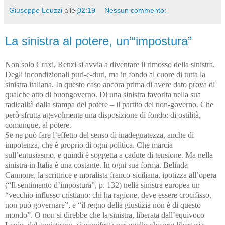
Giuseppe Leuzzi
alle
02:19
Nessun commento:
La sinistra al potere, un’“impostura”
Non solo Craxi, Renzi si avvia a diventare il rimosso della sinistra.
Degli incondizionali puri-e-duri, ma in fondo al cuore di tutta la
sinistra italiana. In questo caso ancora prima di avere dato prova di
qualche atto di buongoverno. Di una sinistra favorita nella sua
radicalità dalla stampa del potere – il partito del non-governo. Che
però sfrutta agevolmente una disposizione di fondo: di ostilità,
comunque, al potere.
Se ne può fare l’effetto del senso di inadeguatezza, anche di
impotenza, che è proprio di ogni politica. Che marcia
sull’entusiasmo, e quindi è soggetta a cadute di tensione. Ma nella
sinistra in Italia è una costante. In ogni sua forma. Belinda
Cannone, la scrittrice e moralista franco-siciliana, ipotizza all’opera
(“Il sentimento d’impostura”, p. 132) nella sinistra europea un
“vecchio influsso cristiano: chi ha ragione, deve essere crocifisso,
non può governare”, e “il regno della giustizia non è di questo
mondo”. O non si direbbe che la sinistra, liberata dall’equivoco