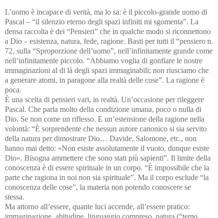
L’uomo è incapace di verità, ma lo sa: è il piccolo-grande uomo di
Pascal – “il silenzio eterno degli spazi infiniti mi sgomenta”. La
densa raccolta è dei “Pensieri” che in qualche modo si riconnettono
a Dio – esistenza, natura, fede, ragione. Basti per tutti il “pensiero n.
72, sulla “Sproporzione dell’uomo”, nell’infinitamente grande come
nell’infinitamente piccolo. “Abbiamo voglia di gonfiare le nostre
immaginazioni al di là degli spazi immaginabili; non riusciamo che
a generare atomi, in paragone alla realtà delle cose”. La ragione è
poca.
È una scelta di pensieri vari, in realtà. Un’occasione per rileggere
Pascal. Che parla molto della condizione umana, poco o nulla di
Dio. Se non come un riflesso. E un’estensione della ragione nella
volontà: “È sorprendente che nessun autore canonico si sia servito
della natura per dimostrare Dio… Davide, Salomone, etc., non
hanno mai detto: «Non esiste assolutamente il vuoto, dunque esiste
Dio». Bisogna ammettere che sono stati più sapienti”. Il limite della
conoscenza è di essere spirituale in un corpo. “È impossibile che la
parte che ragiona in noi non sia spirituale”. Ma il corpo esclude “la
conoscenza delle cose”, la materia non potendo conoscere se
stessa.
Ma attorno all’essere, quante luci accende, all’essere pratico:
immaginazione, abitudine, linguaggio compreso, natura (“temo