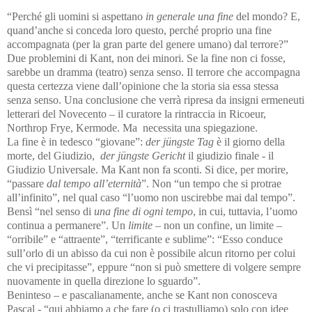
“Perché gli uomini si aspettano
in generale una fine
del mondo? E,
quand’anche si conceda loro questo, perché proprio una fine
accompagnata (per la gran parte del genere umano) dal terrore?”
Due problemini di Kant, non dei minori. Se la fine non ci fosse,
sarebbe un dramma (teatro) senza senso. Il terrore che accompagna
questa certezza viene dall’opinione che la storia sia essa stessa
senza senso.
Una conclusione che verrà ripresa da insigni ermeneuti
letterari del Novecento – il curatore la rintraccia in Ricoeur,
Northrop Frye, Kermode. Ma
necessita una spiegazione.
La fine è in tedesco “giovane”:
der jüngste Tag
è il giorno della
morte, del Giudizio,
der jüngste Gericht
il giudizio finale - il
Giudizio Universale. Ma Kant non fa sconti. Si dice, per morire,
“passare
dal tempo all’eternità
”. Non “un tempo che si protrae
all’infinito”, nel qual caso “l’uomo non uscirebbe mai dal tempo”.
Bensì “nel senso di
una fine di ogni tempo
, in cui, tuttavia, l’uomo
continua a permanere”. Un
limite
– non un confine, un limite –
“orribile” e “attraente”, “terrificante e sublime”: “Esso conduce
sull’orlo di un abisso da cui non è possibile alcun ritorno per colui
che vi precipitasse”, eppure “non si può smettere di volgere sempre
nuovamente in quella direzione lo sguardo”.
Beninteso – e pascalianamente, anche se Kant non conosceva
Pascal - “qui abbiamo a che fare (o ci trastulliamo) solo con idee