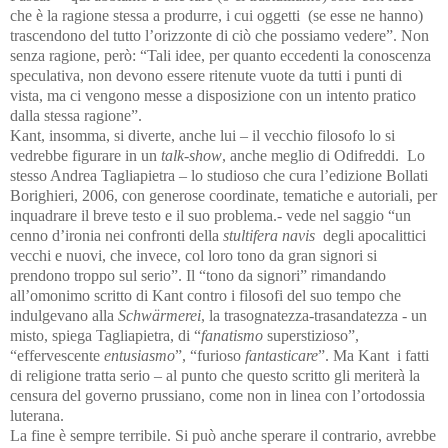
che è la ragione stessa a produrre, i cui oggetti (se esse ne hanno)
trascendono del tutto l’orizzonte di ciò che possiamo vedere”. Non
senza ragione, però: “Tali idee, per quanto eccedenti la conoscenza
speculativa, non devono essere ritenute vuote da tutti i punti di
vista, ma ci vengono messe a disposizione con un intento pratico
dalla stessa ragione”.
Kant, insomma, si diverte, anche lui – il vecchio filosofo lo si
vedrebbe figurare in un
talk-show
, anche meglio di Odifreddi. Lo
stesso Andrea Tagliapietra – lo studioso che cura l’edizione Bollati
Borighieri, 2006, con generose coordinate, tematiche e autoriali, per
inquadrare il breve testo e il suo problema.- vede nel saggio “un
cenno d’ironia nei confronti della
stultifera navis
degli apocalittici
vecchi e nuovi, che invece, col loro tono da gran signori si
prendono troppo sul serio”. Il “tono da signori” rimandando
all’omonimo scritto di Kant contro i filosofi del suo tempo che
indulgevano alla
Schwärmerei
, la trasognatezza-trasandatezza - un
misto, spiega Tagliapietra, di
“
fanatismo
superstizioso”,
“effervescente
entusiasmo
”, “furioso
fantasticare
”. Ma Kant i fatti
di religione tratta serio – al punto che questo scritto gli meriterà la
censura del governo prussiano, come non in linea con l’ortodossia
luterana.
La fine è sempre terribile. Si può anche sperare il contrario, avrebbe