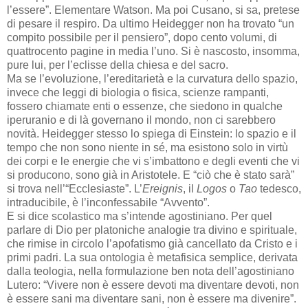
l’essere”. Elementare Watson. Ma poi Cusano, si sa, pretese
di pesare il respiro. Da ultimo Heidegger non ha trovato “un
compito possibile per il pensiero”, dopo cento volumi, di
quattrocento pagine in media l’uno. Si è nascosto, insomma,
pure lui, per l’eclisse della chiesa e del sacro.
Ma se l’evoluzione, l’ereditarietà e la curvatura dello spazio,
invece che leggi di biologia o fisica, scienze rampanti,
fossero chiamate enti o essenze, che siedono in qualche
iperuranio e di là governano il mondo, non ci sarebbero
novità. Heidegger stesso lo spiega di Einstein: lo spazio e il
tempo che non sono niente in sé, ma esistono solo in virtù
dei corpi e le energie che vi s’imbattono e degli eventi che vi
si producono, sono già in Aristotele. E “ciò che è stato sarà”
si trova nell’“Ecclesiaste”. L’
Ereignis
, il
Logos
o
Tao
tedesco,
intraducibile, è l’inconfessabile “Avvento”.
E si dice scolastico ma s’intende agostiniano. Per quel
parlare di Dio per platoniche analogie tra divino e spirituale,
che rimise in circolo l’apofatismo già cancellato da Cristo e i
primi padri. La sua ontologia è metafisica semplice, derivata
dalla teologia, nella formulazione ben nota dell’agostiniano
Lutero: “Vivere non è essere devoti ma diventare devoti, non
è essere sani ma diventare sani, non è essere ma divenire”.