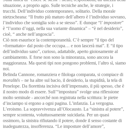
situazione, a proprio agio. Sulle tecniche anche, le strategie, i
trucchi. Dell’individuo contemporaneo, solitario. Della morale
nietzscheana: “Il frutto più maturo dell’albero è l’individuo sovrano,
l’individuo che somiglia solo a se stesso”. E dunque “l’
impostore
”
è “l’uomo d’oggi, nella sua variante dinamica” – “è nel desiderio”,
cioè, “ anche nell’angoscia”.
Ciò non esaurisce la contemporaneità. C’è sempre “il tipo del
«formattato» dal posto che occupa… e non lascerà mai”. E “il tipo
dell’individuo sano”, curioso, adattabile, aperto gioiosamente al
cambiamento. E forse non sono la minoranza, sono ancora la
maggioranza. Ma questi tipi non pongono problemi, l’altro sì, siamo
noi.
Belinda Cannone, romanziera e filologa comparata, si compiace di
moralités
– ne ha altre sul bacio, il desiderio, la stupidità, la tela di
Penelope. Da fiorettista incisiva dell’impensato, il più spesso, che è
il nostro modo di essere. Sull’“impostura” svolge una riflessione
molto seminale - ancorché non registrata nella scrittura: le pietre
d’inciampo si ergono a ogni pagina. L’infanzia. La vergogna.
L’eroismo. La sopravvivenza all’Olocausto. La “sinistra al potere”,
sempre scontenta, voluttuosamente suicidaria. Per un quasi
ossimoro, la sinistra rifiutando il potere, donde il senso costante di
inadeguatezza, insofferenza. “Le imposture dell’amore”,