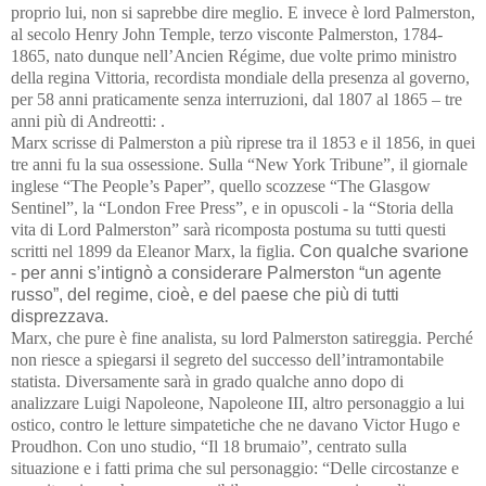
proprio lui, non si saprebbe dire meglio. E invece è lord Palmerston,
al secolo Henry John Temple, terzo visconte Palmerston, 1784-
1865, nato dunque nell’Ancien Régime, due volte primo ministro
della regina Vittoria, recordista mondiale della presenza al governo,
per 58 anni praticamente senza interruzioni, dal 1807 al 1865 – tre
anni più di Andreotti: .
Marx scrisse di Palmerston a più riprese tra il 1853 e il 1856, in quei
tre anni fu la sua ossessione. Sulla “New York Tribune”, il giornale
inglese “The People’s Paper”, quello scozzese “The Glasgow
Sentinel”, la “London Free Press”, e in opuscoli - la “Storia della
vita di Lord Palmerston” sarà ricomposta postuma su tutti questi
scritti nel 1899 da Eleanor Marx, la figlia.
Con qualche svarione
- per anni s’intignò a considerare Palmerston “un agente
russo”, del regime, cioè, e del paese che più di tutti
disprezzava.
Marx, che pure è fine analista, su lord Palmerston satireggia. Perché
non riesce a spiegarsi il segreto del successo dell’intramontabile
statista. Diversamente sarà in grado qualche anno dopo di
analizzare Luigi Napoleone, Napoleone III, altro personaggio a lui
ostico, contro le letture simpatetiche che ne davano Victor Hugo e
Proudhon. Con uno studio, “Il 18 brumaio”, centrato sulla
situazione e i fatti prima che sul personaggio: “Delle circostanze e