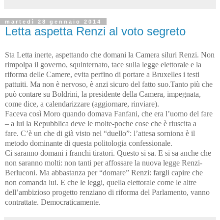
martedì 28 gennaio 2014
Letta aspetta Renzi al voto segreto
Sta Letta inerte, aspettando che domani la Camera siluri Renzi. Non
rimpolpa il governo, squinternato, tace sulla legge elettorale e la
riforma delle Camere, evita perfino di portare a Bruxelles i testi
pattuiti. Ma non è nervoso, è anzi sicuro del fatto suo.
Tanto più che
può contare su Boldrini, la presidente della Camera, impegnata,
come dice, a calendarizzare (aggiornare, rinviare).
Faceva così Moro quando domava Fanfani, che era l’uomo del fare
– a lui la Repubblica deve le molte-poche cose che è riuscita a
fare.
C’è un che di già visto nel “duello”: l
’attesa sorniona è il
metodo dominante di questa politologia confessionale.
Ci saranno domani i franchi tiratori. Questo si sa. E si sa anche che
non saranno molti: non tanti per affossare la nuova legge Renzi-
Berluconi. Ma abbastanza per “domare” Renzi: fargli capire che
non comanda lui. E che le leggi, quella elettorale come le altre
dell’ambizioso progetto renziano di riforma del Parlamento, vanno
contrattate. Democraticamente.