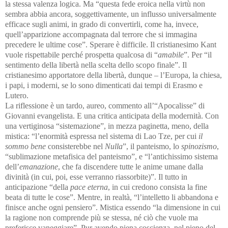
la stessa valenza logica. Ma “questa fede eroica nella virtù non
sembra abbia ancora, soggettivamente, un influsso universalmente
efficace sugli animi, in grado di convertirli, come ha, invece,
quell’apparizione accompagnata dal terrore che si immagina
precedere le ultime cose”. Sperare è difficile. Il cristianesimo Kant
vuole rispettabile perché prospetta qualcosa di “
amabile
”. Per “il
sentimento della libertà nella scelta dello scopo finale”. Il
cristianesimo apportatore della libertà, dunque – l’Europa, la chiesa,
i papi, i moderni, se lo sono dimenticati dai tempi di Erasmo e
Lutero.
La riflessione è un tardo, aureo, commento all’“Apocalisse” di
Giovanni evangelista. E una critica anticipata della modernità. Con
una vertiginosa “sistemazione”, in mezza paginetta, meno, della
mistica: “l’enormità espressa nel sistema di Lao Tze, per cui
il
sommo bene
consisterebbe nel
Nulla
”, il panteismo, lo
spinozismo
,
“sublimazione metafisica del panteismo”, e “l’antichissimo sistema
dell’
emanazione
, che fa discendere tutte le anime umane dalla
divinità (in cui, poi, esse verranno riassorbite)”. Il tutto in
anticipazione “della
pace eterna
, in cui credono consista la fine
beata di tutte le cose”. Mentre, in realtà, “l’intelletto li abbandona e
finisce anche ogni pensiero”. Mistica essendo “la dimensione in cui
la ragione non comprende più se stessa, né ciò che vuole ma
preferisce vaneggiare”. Pur avendo piena coscienza, nel pieno del