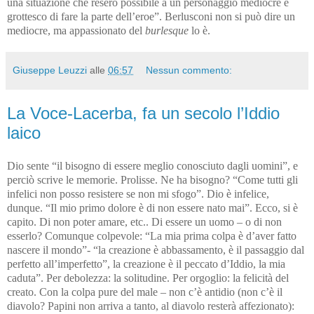
una situazione che resero possibile a un personaggio mediocre e
grottesco di fare la parte dell’eroe”. Berlusconi non si può dire un
mediocre, ma appassionato del
burlesque
lo è.
Giuseppe Leuzzi
alle
06:57
Nessun commento:
La Voce-Lacerba, fa un secolo l’Iddio
laico
Dio sente “il bisogno di essere meglio conosciuto dagli uomini”, e
perciò scrive le memorie. Prolisse. Ne ha bisogno? “Come tutti gli
infelici non posso resistere se non mi sfogo”. Dio è infelice,
dunque. “Il mio primo dolore è di non essere nato mai”. Ecco, si è
capito. Di non poter amare, etc.. Di essere un uomo – o di non
esserlo? Comunque colpevole: “La mia prima colpa è d’aver fatto
nascere il mondo”- “la creazione è abbassamento, è il passaggio dal
perfetto all’imperfetto”, la creazione è il peccato d’Iddio, la mia
caduta”. Per debolezza: la solitudine. Per orgoglio: la felicità del
creato. Con la colpa pure del male – non c’è antidio (non c’è il
diavolo? Papini non arriva a tanto, al diavolo resterà affezionato):