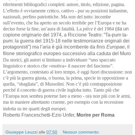
riferimenti bibliografici completi: autore, titolo, edizione, pagina.
L’effetto è ovviamente critico, cattivo - pur su posizioni italianiste,
nazionali, perfino patriottiche. Ma non del tutto: incombe
sull’evento, che ha aperto un secolo terribile per l’Europa e ne ha
deciso forse la fine, un’aura di fatalità. La
pièce
è del 1984
(da un
copione originario del 1974, a Riccione Teatro: “Ta-pum ta-
pum: la guerra del 1915-18 nelle testimonianze originali dei
protagonisti”) ma l’aria è già incombente da
finis Europae
, il
filone storiografico europeo successivo alla caduta del Muro
Da storici, gli autori si limitano a individuare “uno spaccato
linguistico e storico che «motiva» il nascere del fascismo”.
L’argomento, contestato al loro tempo, è oggi fuori discussione: non
c’è più la guerra giusta, o buona, la prima, specie in opposizione a
quella, “sbagliata”, di Mussolini. Non c’è più contrapposizione
perché il concetto di guerra civile ingloba tutto. Tanto più che
l’Europa non sembra poterne fare a meno - ora non più con le armi,
ma in maniere altrettanto cruente, per esempio con la recessione
indotta su tre quarti degli europei.
Roberto Franceschetti-Ezio Unfer,
Morire per Roma
Giuseppe Leuzzi
alle
07:50
Nessun commento: