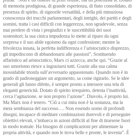
di memoria prodigiosa, di grande esperienza, di fiuto consolidato, di
presenza di spirito, di signorile versatilità, e della più minuziosa
conoscenza dei trucchi parlamentari, degli intrighi, dei partiti e degli
uomini, tratta i casi difficili con leggerezza, non sgradevole, senza
mai perdere di vista i pregiudizi e le suscettibilità dei suoi
sostenitori; la sua cinica impudenza lo mette al riparo da ogni
sorpresa e il suo abile egoismo da ogni confessione; mentre la
frivolezza innata, la perfetta indifferenza e l’aristocratico disprezzo,
gli impediscono di abbandonarsi alle passioni”, Sostituendo
affaristico ad aristocratico, Marx ci azzecca, anche qui. “Grazie al
suo umorismo riesce a ingraziarsi tutti. Grazie alla sua calma
inossidabile trionfa sull’avversario appassionato. Quando non è in
grado di padroneggiare un argomento, sa come rigirarlo. Se le idee
generali gli fanno difetto, è sempre pronto a intessere una tela di
eleganti genericità. Dotato di spirito irrequieto, detesta l’inattività,
cerca l’agitazione, se non proprio l’azione”. Diavolo, è proprio lui.
Ma Marx non è tenero. “Ciò a cui mira non è la sostanza, ma la
mera sembianza del successo…. Non essendo uomo di profondi
disegni, incapace di meditare combinazioni durevoli e di perseguire
obiettivi elevati, s’imbarca in azioni difficili al fine di tirarsene fuori
in modo teatrale. Ha bisogno di complicazioni per alimentare la
propria attività, e quando non le trova belle e pronte, le inventa”. È