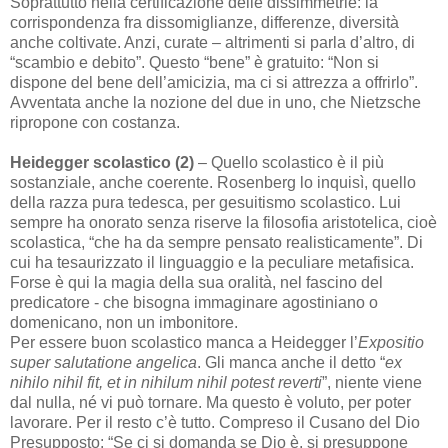
Soprattutto nella certificazione delle dissimmetrie: la
corrispondenza fra dissomiglianze, differenze, diversità
anche coltivate. Anzi, curate – altrimenti si parla d’altro, di
“scambio e debito”. Questo “bene” è gratuito: “Non si
dispone del bene dell’amicizia, ma ci si attrezza a offrirlo”.
Avventata anche la nozione del due in uno, che Nietzsche
ripropone con costanza.
Heidegger
scolastico (2)
– Quello scolastico è il più
sostanziale, anche coerente. Rosenberg lo inquisì, quello
della razza pura tedesca, per gesuitismo scolastico. Lui
sempre ha onorato senza riserve la filosofia aristotelica, cioè
scolastica, “che ha da sempre pensato realisticamente”. Di
cui ha tesaurizzato il linguaggio e la peculiare metafisica.
Forse è qui la magia della sua oralità, nel fascino del
predicatore - che bisogna immaginare agostiniano o
domenicano, non un imbonitore.
Per essere buon scolastico manca a Heidegger l’
Expositio
super salutatione angelica
. Gli manca anche il detto “
ex
nihilo nihil fit, et in nihilum nihil potest reverti
”, niente viene
dal nulla, né vi può tornare. Ma questo è voluto, per poter
lavorare. Per il resto c’è tutto. Compreso il Cusano del Dio
Presupposto: “Se ci si domanda se Dio è, si presuppone