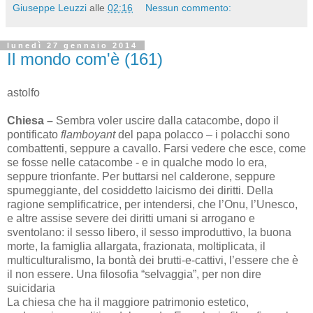
Giuseppe Leuzzi
alle
02:16
Nessun commento:
lunedì 27 gennaio 2014
Il mondo com'è (161)
astolfo
Chiesa –
Sembra voler uscire dalla catacombe, dopo il
pontificato
flamboyant
del papa polacco – i polacchi sono
combattenti, seppure a cavallo. Farsi vedere che esce, come
se fosse nelle catacombe - e in qualche modo lo era,
seppure trionfante. Per buttarsi nel calderone, seppure
spumeggiante, del cosiddetto laicismo dei diritti. Della
ragione semplificatrice, per intendersi, che l’Onu, l’Unesco,
e altre assise severe dei diritti umani si arrogano e
sventolano: il sesso libero, il sesso improduttivo, la buona
morte, la famiglia allargata, frazionata, moltiplicata, il
multiculturalismo, la bontà dei brutti-e-cattivi, l’essere che è
il non essere. Una filosofia “selvaggia”, per non dire
suicidaria
La chiesa che ha il maggiore patrimonio estetico,