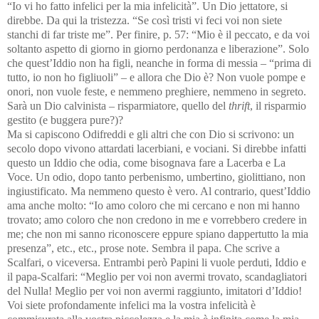
“Io vi ho fatto infelici per la mia infelicità”. Un Dio jettatore, si
direbbe. Da qui la tristezza. “Se così tristi vi feci voi non siete
stanchi di far triste me”. Per finire, p. 57: “Mio è il peccato, e da voi
soltanto aspetto di giorno in giorno perdonanza e liberazione”. Solo
che quest’Iddio non ha figli, neanche in forma di messia – “prima di
tutto, io non ho figliuoli” – e allora che Dio è? Non vuole pompe e
onori, non vuole feste, e nemmeno preghiere, nemmeno in segreto.
Sarà un Dio calvinista – risparmiatore, quello del
thrift
, il risparmio
gestito (e buggera pure?)?
Ma si capiscono Odifreddi e gli altri che con Dio si scrivono: un
secolo dopo vivono attardati lacerbiani, e vociani. Si direbbe infatti
questo un Iddio che odia, come bisognava fare a Lacerba e La
Voce. Un odio, dopo tanto perbenismo, umbertino, giolittiano, non
ingiustificato. Ma nemmeno questo è vero. Al contrario, quest’Iddio
ama anche molto: “Io amo coloro che mi cercano e non mi hanno
trovato; amo coloro che non credono in me e vorrebbero credere in
me; che non mi sanno riconoscere eppure spiano dappertutto la mia
presenza”, etc., etc., prose note. Sembra il papa. Che scrive a
Scalfari, o viceversa. Entrambi però Papini li vuole perduti, Iddio e
il papa-Scalfari: “Meglio per voi non avermi trovato, scandagliatori
del Nulla! Meglio per voi non avermi raggiunto, imitatori d’Iddio!
Voi siete profondamente infelici ma la vostra infelicità è