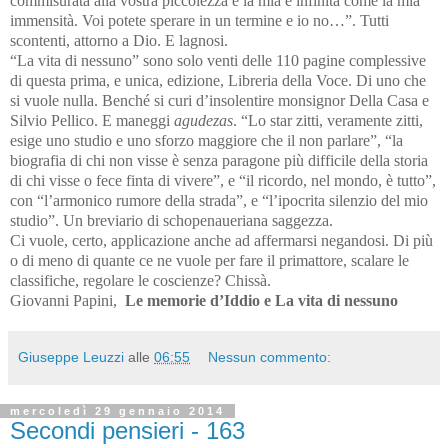
commisurata alla vostra piccolezza e la mia è infinita come la mia
immensità. Voi potete sperare in un termine e io no…”. Tutti
scontenti, attorno a Dio. E lagnosi.
“La vita di nessuno” sono solo venti delle 110 pagine complessive
di questa prima, e unica, edizione, Libreria della Voce. Di uno che
si vuole nulla. Benché si curi d’insolentire monsignor Della Casa e
Silvio Pellico. E maneggi
agudezas
. “Lo star zitti, veramente zitti,
esige uno studio e uno sforzo maggiore che il non parlare”, “la
biografia di chi non visse è senza paragone più difficile della storia
di chi visse o fece finta di vivere”, e “il ricordo, nel mondo, è tutto”,
con “l’armonico rumore della strada”, e “l’ipocrita silenzio del mio
studio”. Un breviario di schopenaueriana saggezza.
Ci vuole, certo, applicazione anche ad affermarsi negandosi. Di più
o di meno di quante ce ne vuole per fare il primattore, scalare le
classifiche, regolare le coscienze? Chissà.
Giovanni Papini,
Le memorie d’Iddio e La vita di nessuno
Giuseppe Leuzzi
alle
06:55
Nessun commento:
mercoledì 29 gennaio 2014
Secondi pensieri - 163