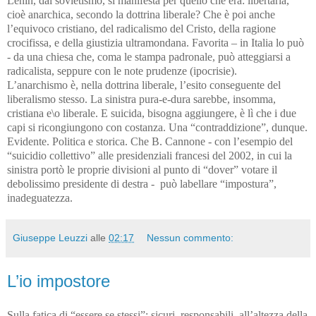
Lenin, dal sovietismo, si manifesta per quello che era: libertaria,
cioè anarchica, secondo la dottrina liberale? Che è poi anche
l’equivoco cristiano, del radicalismo del Cristo, della ragione
crocifissa, e della giustizia ultramondana. Favorita – in Italia lo può
- da una chiesa che, coma le stampa padronale, può atteggiarsi a
radicalista, seppure con le note prudenze (ipocrisie).
L’anarchismo è, nella dottrina liberale, l’esito conseguente del
liberalismo stesso. La sinistra pura-e-dura sarebbe, insomma,
cristiana e\o liberale. E suicida, bisogna aggiungere, è lì che i due
capi si ricongiungono con costanza. Una “contraddizione”, dunque.
Evidente. Politica e storica. Che B. Cannone - con l’esempio del
“suicidio collettivo” alle presidenziali francesi del 2002, in cui la
sinistra portò le proprie divisioni al punto di “dover” votare il
debolissimo presidente di destra - può labellare “impostura”,
inadeguatezza.
Giuseppe Leuzzi
alle
02:17
Nessun commento:
L’io impostore
Sulla fatica di “essere se stessi”: sicuri, responsabili, all’altezza della