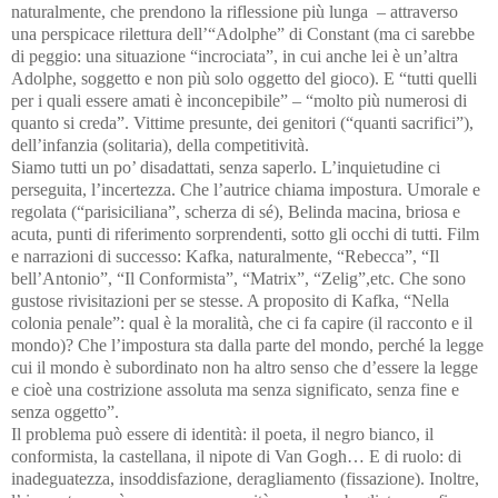
naturalmente, che prendono la riflessione più lunga – attraverso
una perspicace rilettura dell’“Adolphe” di Constant (ma ci sarebbe
di peggio: una situazione “incrociata”, in cui anche lei è un’altra
Adolphe, soggetto e non più solo oggetto del gioco). E “tutti quelli
per i quali essere amati è inconcepibile” – “molto più numerosi di
quanto si creda”. Vittime presunte, dei genitori (“quanti sacrifici”),
dell’infanzia (solitaria), della competitività.
Siamo tutti un po’ disadattati, senza saperlo. L’inquietudine ci
perseguita, l’incertezza. Che l’autrice chiama impostura. Umorale e
regolata (“parisiciliana”, scherza di sé), Belinda macina, briosa e
acuta, punti di riferimento sorprendenti, sotto gli occhi di tutti. Film
e narrazioni di successo: Kafka, naturalmente, “Rebecca”, “Il
bell’Antonio”, “Il Conformista”, “Matrix”, “Zelig”,etc. Che sono
gustose rivisitazioni per se stesse. A proposito di Kafka, “Nella
colonia penale”: qual è la moralità, che ci fa capire (il racconto e il
mondo)? Che l’impostura sta dalla parte del mondo, perché la legge
cui il mondo è subordinato non ha altro senso che d’essere la legge
e cioè una costrizione assoluta ma senza significato, senza fine e
senza oggetto”.
Il problema può essere di identità: il poeta, il negro bianco, il
conformista, la castellana, il nipote di Van Gogh… E di ruolo: di
inadeguatezza, insoddisfazione, deragliamento (fissazione). Inoltre,