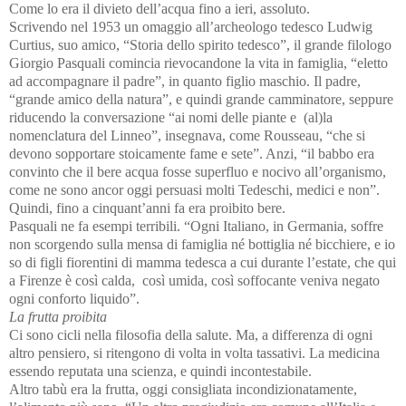
Come lo era il divieto dell’acqua fino a ieri, assoluto.
Scrivendo nel 1953 un omaggio all’archeologo tedesco Ludwig
Curtius, suo amico, “Storia dello spirito tedesco”, il grande filologo
Giorgio Pasquali comincia rievocandone la vita in famiglia, “eletto
ad accompagnare il padre”, in quanto figlio maschio. Il padre,
“grande amico della natura”, e quindi grande camminatore, seppure
riducendo la conversazione “ai nomi delle piante e (al)la
nomenclatura del Linneo”, insegnava, come Rousseau, “che si
devono sopportare stoicamente fame e sete”. Anzi, “il babbo era
convinto che il bere acqua fosse superfluo e nocivo all’organismo,
come ne sono ancor oggi persuasi molti Tedeschi, medici e non”.
Quindi, fino a cinquant’anni fa era proibito bere.
Pasquali ne fa esempi terribili. “Ogni Italiano, in Germania, soffre
non scorgendo sulla mensa di famiglia né bottiglia né bicchiere, e io
so di figli fiorentini di mamma tedesca a cui durante l’estate, che qui
a Firenze è così calda, così umida, così soffocante veniva negato
ogni conforto liquido”.
La frutta proibita
Ci sono cicli nella filosofia della salute. Ma, a differenza di ogni
altro pensiero, si ritengono di volta in volta tassativi. La medicina
essendo reputata una scienza, e quindi incontestabile.
Altro tabù era la frutta, oggi consigliata incondizionatamente,