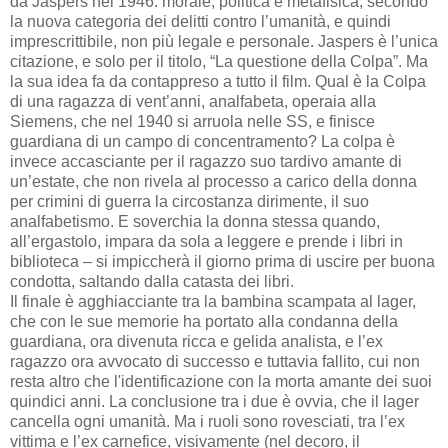
da Jaspers nel 1946: morale, politica e metafisica, secondo
la nuova categoria dei delitti contro l’umanità, e quindi
imprescrittibile, non più legale e personale. Jaspers è l’unica
citazione, e solo per il titolo, “La questione della Colpa”. Ma
la sua idea fa da contappreso a tutto il film. Qual è la Colpa
di una ragazza di vent’anni, analfabeta, operaia alla
Siemens, che nel 1940 si arruola nelle SS, e finisce
guardiana di un campo di concentramento? La colpa è
invece accasciante per il ragazzo suo tardivo amante di
un’estate, che non rivela al processo a carico della donna
per crimini di guerra la circostanza dirimente, il suo
analfabetismo. E soverchia la donna stessa quando,
all’ergastolo, impara da sola a leggere e prende i libri in
biblioteca – si impiccherà il giorno prima di uscire per buona
condotta, saltando dalla catasta dei libri.
Il finale è agghiacciante tra la bambina scampata al lager,
che con le sue memorie ha portato alla condanna della
guardiana, ora divenuta ricca e gelida analista, e l’ex
ragazzo ora avvocato di successo e tuttavia fallito, cui non
resta altro che l'identificazione con la morta amante dei suoi
quindici anni. La conclusione tra i due è ovvia, che il lager
cancella ogni umanità. Ma i ruoli sono rovesciati, tra l’ex
vittima e l’ex carnefice, visivamente (nel decoro, il