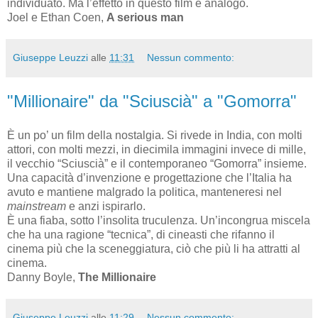
individuato. Ma l’effetto in questo film è analogo.
Joel e Ethan Coen,
A serious man
Giuseppe Leuzzi
alle
11:31
Nessun commento:
"Millionaire" da "Sciuscià" a "Gomorra"
È un po’ un film della nostalgia. Si rivede in India, con molti
attori, con molti mezzi, in diecimila immagini invece di mille,
il vecchio “Sciuscià” e il contemporaneo “Gomorra” insieme.
Una capacità d’invenzione e progettazione che l’Italia ha
avuto e mantiene malgrado la politica, manteneresi nel
mainstream
e anzi ispirarlo.
È una fiaba, sotto l’insolita truculenza. Un’incongrua miscela
che ha una ragione “tecnica”, di cineasti che rifanno il
cinema più che la sceneggiatura, ciò che più li ha attratti al
cinema.
Danny Boyle,
The Millionaire
Giuseppe Leuzzi
alle
11:29
Nessun commento: