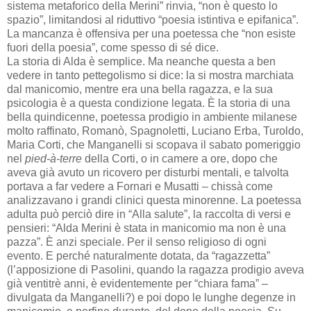
sistema metaforico della Merini” rinvia, “non è questo lo
spazio”, limitandosi al riduttivo “poesia istintiva e epifanica”.
La mancanza è offensiva per una poetessa che “non esiste
fuori della poesia”, come spesso di sé dice.
La storia di Alda è semplice. Ma neanche questa a ben
vedere in tanto pettegolismo si dice: la si mostra marchiata
dal manicomio, mentre era una bella ragazza, e la sua
psicologia è a questa condizione legata. È la storia di una
bella quindicenne, poetessa prodigio in ambiente milanese
molto raffinato, Romanò, Spagnoletti, Luciano Erba, Turoldo,
Maria Corti, che Manganelli si scopava il sabato pomeriggio
nel
pied-à-terre
della Corti, o in camere a ore, dopo che
aveva già avuto un ricovero per disturbi mentali, e talvolta
portava a far vedere a Fornari e Musatti – chissà come
analizzavano i grandi clinici questa minorenne. La poetessa
adulta può perciò dire in “Alla salute”, la raccolta di versi e
pensieri: “Alda Merini è stata in manicomio ma non è una
pazza”. È anzi speciale. Per il senso religioso di ogni
evento. E perché naturalmente dotata, da “ragazzetta”
(l’apposizione di Pasolini, quando la ragazza prodigio aveva
già ventitrè anni, è evidentemente per “chiara fama” –
divulgata da Manganelli?) e poi dopo le lunghe degenze in