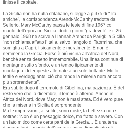
finisse il capitale.
La Sicilia non ha nulla d’italiano, si legge a p.375 di “Tra
amiche”, la corrispondenza Arendt-McCarthy tradotta da
Sellerio. Mary McCarthy passa le feste di fine 1967 col
marito dell’epoca in Sicilia, dodici giorni “gradevoli”, e il 26
gennaio 1968 ne scrive a Hannah Arendt da Parigi: la Sicilia
“non richiama affatto l’Italia, salvo l’angolo di Taormina, che
somiglia a Capri, fisicamente e moralmente. E non è
nemmeno la Grecia. Forse è più vicina all’Africa del Nord,
benché senza deserto immemorabile. Una linea continua di
montagne sullo sfondo, e un tempo tipicamente di
montagna, di tempeste alternate a un sole brillante. Molto
fertile e verdeggiante, ciò che rende la miseria nera ancora
più sorprendente”.
Era subito dopo il terremoto di Gibellina, ma pazienza. È del
resto vero che, a dicembre, il tempo è alterno. Anche in
Africa del Nord, dove Mary non è masi stata. Ed è vero pure
che la miseria in Sicilia è sorprendente.
Ma le impressioni, al solito, sono miste, la bellezza non si
sottrae: “Non è un paesaggio dolce, ma fratto e severo. Con
un lato mitico come certe parti della Grecia… È una terra
d’arcobaleni – magia dell’acqua: avevo dimenticato gli