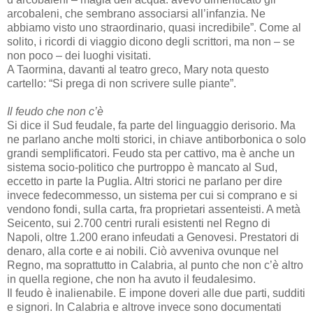
arcobaleni, che sembrano associarsi all’infanzia. Ne
abbiamo visto uno straordinario, quasi incredibile”. Come al
solito, i ricordi di viaggio dicono degli scrittori, ma non – se
non poco – dei luoghi visitati.
A Taormina, davanti al teatro greco, Mary nota questo
cartello: “Si prega di non scrivere sulle piante”.
Il feudo che non c’è
Si dice il Sud feudale, fa parte del linguaggio derisorio. Ma
ne parlano anche molti storici, in chiave antiborbonica o solo
grandi semplificatori. Feudo sta per cattivo, ma è anche un
sistema socio-politico che purtroppo è mancato al Sud,
eccetto in parte la Puglia. Altri storici ne parlano per dire
invece fedecommesso, un sistema per cui si comprano e si
vendono fondi, sulla carta, fra proprietari assenteisti. A metà
Seicento, sui 2.700 centri rurali esistenti nel Regno di
Napoli, oltre 1.200 erano infeudati a Genovesi. Prestatori di
denaro, alla corte e ai nobili. Ciò avveniva ovunque nel
Regno, ma soprattutto in Calabria, al punto che non c’è altro
in quella regione, che non ha avuto il feudalesimo.
Il feudo è inalienabile. E impone doveri alle due parti, sudditi
e signori. In Calabria e altrove invece sono documentati