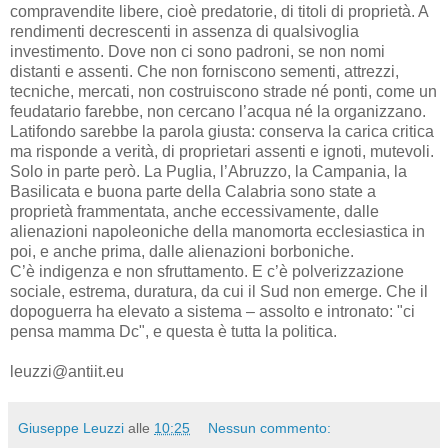
compravendite libere, cioè predatorie, di titoli di proprietà. A
rendimenti decrescenti in assenza di qualsivoglia
investimento. Dove non ci sono padroni, se non nomi
distanti e assenti. Che non forniscono sementi, attrezzi,
tecniche, mercati, non costruiscono strade né ponti, come un
feudatario farebbe, non cercano l’acqua né la organizzano.
Latifondo sarebbe la parola giusta: conserva la carica critica
ma risponde a verità, di proprietari assenti e ignoti, mutevoli.
Solo in parte però. La Puglia, l’Abruzzo, la Campania, la
Basilicata e buona parte della Calabria sono state a
proprietà frammentata, anche eccessivamente, dalle
alienazioni napoleoniche della manomorta ecclesiastica in
poi, e anche prima, dalle alienazioni borboniche.
C’è indigenza e non sfruttamento. E c’è polverizzazione
sociale, estrema, duratura, da cui il Sud non emerge. Che il
dopoguerra ha elevato a sistema – assolto e intronato: "ci
pensa mamma Dc", e questa è tutta la politica.
leuzzi@antiit.eu
Giuseppe Leuzzi
alle
10:25
Nessun commento: