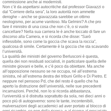
commissione anche ai modernisti.
Non c’è da aspettarsi autocritiche dal professor Giavazzi o
dal “Corriere della sera”, la loro autorità non ammette
deroghe – anche se giavazzata sarebbe un ottimo
neologismo, per acume vanitoso. Ma Gelmini? A che pro
fare il ministro di una cosa che non c’è, o si vuole
cancellare? Nella sua carriera le è anche toccato di fare un
discorso alla Camera, e si ricorda che disse: “Sarò
inflessibile, sono come la goccia che scava la roccia”,
qualcosa di simile. Certamente è la goccia che sta scavando
l’università.
La qualità dei ministri del governo Berlusconi è questa,
quella dei non residuati socialisti, in particolare quella delle
ministre giovani e belle, e c’è poco da obiettare. Ma anche
all’opposizione nessuno se ne occupa, né all’estrema
sinistra, né all’estrema destra dei tribuni Grillo e Di Pietro. E
neppure nel pensoso Pd, che del resto è quello che ha
aperto la distruzione dell’università, nelle sue precedenti
incarnazioni. Perché, non lo si ricorda abbastanza,
l'università si è distrutta soprattutto da sola, nei dieci anni o
poco più di autogoverno: sono le tante, incontenibili,
malversazioni degli accademici ad aver portato al blocco di
ogni ricambio, se non della ricerca, e al ricorso al precariato