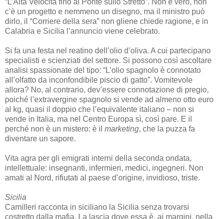
“L’Alta Velocità fino al Ponte sullo Stretto”. Non è vero, non
c’è un progetto e nemmeno un disegno, ma il ministro può
dirlo, il “Corriere della sera” non gliene chiede ragione, e in
Calabria e Sicilia l’annuncio viene celebrato.
Si fa una festa nel reatino dell’olio d’oliva. A cui partecipano
specialisti e scienziati del settore. Si possono così ascoltare
analisi spassionate del tipo: “L’olio spagnolo è connotato
all’olfatto da inconfondibile piscio di gatto”. Vomitevole
allora? No, al contrario, dev’essere connotazione di pregio,
poiché l’extravergine spagnolo si vende ad almeno otto euro
al kg, quasi il doppio che l’equivalente italiano – non si
vende in Italia, ma nel Centro Europa sì, così pare. E il
perché non è un mistero: è il
marketing
, che la puzza fa
diventare un sapore.
Vita agra per gli emigrati interni della seconda ondata,
intellettuale: insegnanti, infermieri, medici, ingegneri. Non
amati al Nord, rifiutati al paese d’origine, invidioso, triste.
Sicilia
Camilleri racconta in siciliano la Sicilia senza trovarsi
costretto dalla mafia. La lascia dove essa è, ai margini, nella