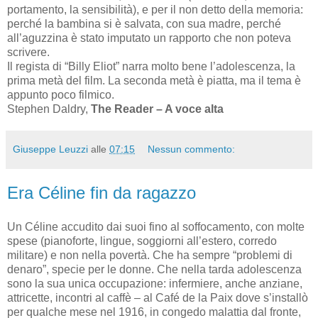
portamento, la sensibilità), e per il non detto della memoria:
perché la bambina si è salvata, con sua madre, perché
all’aguzzina è stato imputato un rapporto che non poteva
scrivere.
Il regista di “Billy Eliot” narra molto bene l’adolescenza, la
prima metà del film. La seconda metà è piatta, ma il tema è
appunto poco filmico.
Stephen Daldry,
The Reader – A voce alta
Giuseppe Leuzzi
alle
07:15
Nessun commento:
Era Céline fin da ragazzo
Un Céline accudito dai suoi fino al soffocamento, con molte
spese (pianoforte, lingue, soggiorni all’estero, corredo
militare) e non nella povertà. Che ha sempre “problemi di
denaro”, specie per le donne. Che nella tarda adolescenza
sono la sua unica occupazione: infermiere, anche anziane,
attricette, incontri al caffè – al Café de la Paix dove s’installò
per qualche mese nel 1916, in congedo malattia dal fronte,