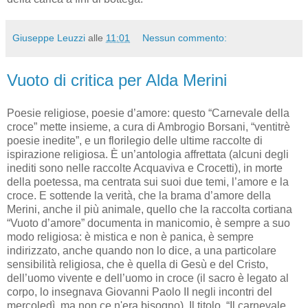
Giuseppe Leuzzi
alle
11:01
Nessun commento:
Vuoto di critica per Alda Merini
Poesie religiose, poesie d’amore: questo “Carnevale della
croce” mette insieme, a cura di Ambrogio Borsani, “ventitrè
poesie inedite”, e un florilegio delle ultime raccolte di
ispirazione religiosa. È un’antologia affrettata (alcuni degli
inediti sono nelle raccolte Acquaviva e Crocetti), in morte
della poetessa, ma centrata sui suoi due temi, l’amore e la
croce. E sottende la verità, che la brama d’amore della
Merini, anche il più animale, quello che la raccolta cortiana
“Vuoto d’amore” documenta in manicomio, è sempre a suo
modo religiosa: è mistica e non è panica, è sempre
indirizzato, anche quando non lo dice, a una particolare
sensibilità religiosa, che è quella di Gesù e del Cristo,
dell’uomo vivente e dell’uomo in croce (il sacro è legato al
corpo, lo insegnava Giovanni Paolo II negli incontri del
mercoledì, ma non ce n'era bisogno). Il titolo, “Il carnevale