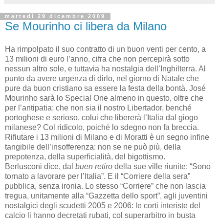
martedì 29 dicembre 2009
Se Mourinho ci libera da Milano
Ha rimpolpato il suo contratto di un buon venti per cento, a
13 milioni di euro l’anno, cifra che non percepirà sotto
nessun altro sole, e tuttavia ha nostalgia dell’Inghilterra. Al
punto da avere urgenza di dirlo, nel giorno di Natale che
pure da buon cristiano sa essere la festa della bontà. José
Mourinho sarà lo Special One almeno in questo, oltre che
per l’antipatia: che non sia il nostro Libertador, benché
portoghese e serioso, colui che libererà l’Italia dal giogo
milanese? Col ridicolo, poiché lo sdegno non fa breccia.
Rifiutare i 13 milioni di Milano e di Moratti è un segno infine
tangibile dell’insofferenza: non se ne può più, della
prepotenza, della superficialità, del bigottismo.
Berlusconi dice, dal
buen retiro
della sue ville riunite: “Sono
tornato a lavorare per l’Italia”. E il “Corriere della sera”
pubblica, senza ironia. Lo stesso “Corriere” che non lascia
tregua, unitamente alla “Gazzetta dello sport”, agli juventini
nostalgici degli scudetti 2005 e 2006: le corti interiste del
calcio li hanno decretati rubati, col superarbitro in busta