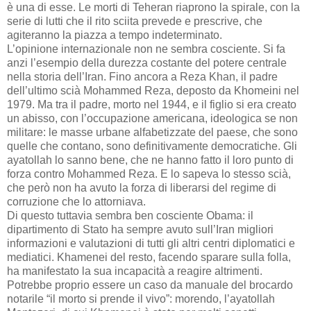
è una di esse. Le morti di Teheran riaprono la spirale, con la
serie di lutti che il rito sciita prevede e prescrive, che
agiteranno la piazza a tempo indeterminato.
L’opinione internazionale non ne sembra cosciente. Si fa
anzi l’esempio della durezza costante del potere centrale
nella storia dell’Iran. Fino ancora a Reza Khan, il padre
dell’ultimo scià Mohammed Reza, deposto da Khomeini nel
1979. Ma tra il padre, morto nel 1944, e il figlio si era creato
un abisso, con l’occupazione americana, ideologica se non
militare: le masse urbane alfabetizzate del paese, che sono
quelle che contano, sono definitivamente democratiche. Gli
ayatollah lo sanno bene, che ne hanno fatto il loro punto di
forza contro Mohammed Reza. E lo sapeva lo stesso scià,
che però non ha avuto la forza di liberarsi del regime di
corruzione che lo attorniava.
Di questo tuttavia sembra ben cosciente Obama: il
dipartimento di Stato ha sempre avuto sull’Iran migliori
informazioni e valutazioni di tutti gli altri centri diplomatici e
mediatici. Khamenei del resto, facendo sparare sulla folla,
ha manifestato la sua incapacità a reagire altrimenti.
Potrebbe proprio essere un caso da manuale del brocardo
notarile “il morto si prende il vivo”: morendo, l’ayatollah