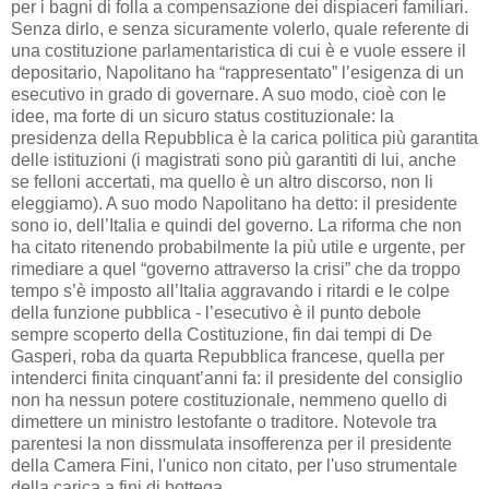
per i bagni di folla a compensazione dei dispiaceri familiari.
Senza dirlo, e senza sicuramente volerlo, quale referente di
una costituzione parlamentaristica di cui è e vuole essere il
depositario, Napolitano ha “rappresentato” l’esigenza di un
esecutivo in grado di governare. A suo modo, cioè con le
idee, ma forte di un sicuro status costituzionale: la
presidenza della Repubblica è la carica politica più garantita
delle istituzioni (i magistrati sono più garantiti di lui, anche
se felloni accertati, ma quello è un altro discorso, non li
eleggiamo). A suo modo Napolitano ha detto: il presidente
sono io, dell’Italia e quindi del governo. La riforma che non
ha citato ritenendo probabilmente la più utile e urgente, per
rimediare a quel “governo attraverso la crisi” che da troppo
tempo s’è imposto all’Italia aggravando i ritardi e le colpe
della funzione pubblica - l’esecutivo è il punto debole
sempre scoperto della Costituzione, fin dai tempi di De
Gasperi, roba da quarta Repubblica francese, quella per
intenderci finita cinquant’anni fa: il presidente del consiglio
non ha nessun potere costituzionale, nemmeno quello di
dimettere un ministro lestofante o traditore. Notevole tra
parentesi la non dissmulata insofferenza per il presidente
della Camera Fini, l'unico non citato, per l'uso strumentale
della carica a fini di bottega.