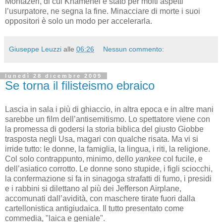
Montazeri, di cui Khamenei è stato per molti aspetti
l’usurpatore, ne segna la fine. Minacciare di morte i suoi
oppositori è solo un modo per accelerarla.
Giuseppe Leuzzi
alle
06:26
Nessun commento:
lunedì 28 dicembre 2009
Se torna il filisteismo ebraico
Lascia in sala i più di ghiaccio, in altra epoca e in altre mani
sarebbe un film dell’antisemitismo. Lo spettatore viene con
la promessa di godersi la storia biblica del giusto Giobbe
trasposta negli Usa, magari con qualche risata. Ma vi si
irride tutto: le donne, la famiglia, la lingua, i riti, la religione.
Col solo contrappunto, minimo, dello
yankee
col fucile, e
dell’asiatico corrotto. Le donne sono stupide, i figli sciocchi,
la confermazione si fa in sinagoga strafatti di fumo, i presidi
e i rabbini si dilettano al più dei Jefferson Airplane,
accomunati dall’avidità, con maschere tirate fuori dalla
cartellonistica antigiudaica. Il tutto presentato come
commedia, "laica e geniale".