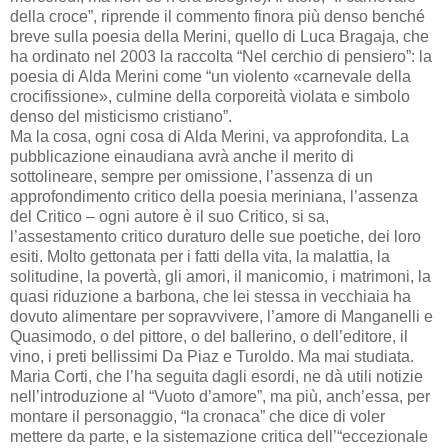
della croce”, riprende il commento finora più denso benché
breve sulla poesia della Merini, quello di Luca Bragaja, che
ha ordinato nel 2003 la raccolta “Nel cerchio di pensiero”: la
poesia di Alda Merini come “un violento «carnevale della
crocifissione», culmine della corporeità violata e simbolo
denso del misticismo cristiano”.
Ma la cosa, ogni cosa di Alda Merini, va approfondita. La
pubblicazione einaudiana avrà anche il merito di
sottolineare, sempre per omissione, l’assenza di un
approfondimento critico della poesia meriniana, l’assenza
del Critico – ogni autore è il suo Critico, si sa,
l’assestamento critico duraturo delle sue poetiche, dei loro
esiti. Molto gettonata per i fatti della vita, la malattia, la
solitudine, la povertà, gli amori, il manicomio, i matrimoni, la
quasi riduzione a barbona, che lei stessa in vecchiaia ha
dovuto alimentare per sopravvivere, l’amore di Manganelli e
Quasimodo, o del pittore, o del ballerino, o dell’editore, il
vino, i preti bellissimi Da Piaz e Turoldo. Ma mai studiata.
Maria Corti, che l’ha seguita dagli esordi, ne dà utili notizie
nell’introduzione al “Vuoto d’amore”, ma più, anch’essa, per
montare il personaggio, “la cronaca” che dice di voler
mettere da parte, e la sistemazione critica dell’“eccezionale