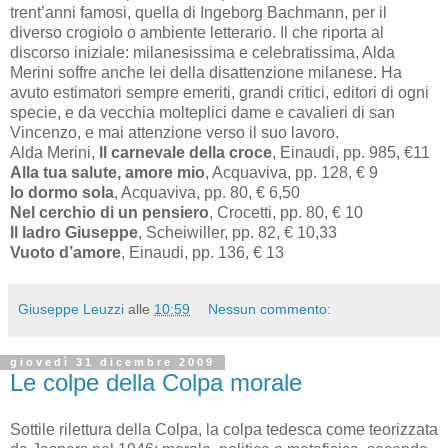
trent’anni famosi, quella di Ingeborg Bachmann, per il
diverso crogiolo o ambiente letterario. Il che riporta al
discorso iniziale: milanesissima e celebratissima, Alda
Merini soffre anche lei della disattenzione milanese. Ha
avuto estimatori sempre emeriti, grandi critici, editori di ogni
specie, e da vecchia molteplici dame e cavalieri di san
Vincenzo, e mai attenzione verso il suo lavoro.
Alda Merini,
Il carnevale della croce
, Einaudi, pp. 985, €11
Alla tua salute, amore mio
, Acquaviva, pp. 128, € 9
Io dormo sola
, Acquaviva, pp. 80, € 6,50
Nel cerchio di un pensiero
, Crocetti, pp. 80, € 10
Il ladro Giuseppe
, Scheiwiller, pp. 82, € 10,33
Vuoto d’amore
, Einaudi, pp. 136, € 13
Giuseppe Leuzzi
alle
10:59
Nessun commento:
giovedì 31 dicembre 2009
Le colpe della Colpa morale
Sottile rilettura della Colpa, la colpa tedesca come teorizzata