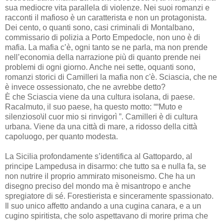
sua mediocre vita parallela di violenze. Nei suoi romanzi e
racconti il mafioso è un caratterista e non un protagonista.
Dei cento, o quanti sono, casi criminali di Montalbano,
commissario di polizia a Porto Empedocle, non uno è di
mafia. La mafia c’è, ogni tanto se ne parla, ma non prende
nell’economia della narrazione più di quanto prende nei
problemi di ogni giorno. Anche nei sette, oquanti sono,
romanzi storici di Camilleri la mafia non c'è. Sciascia, che ne
è invece ossessionato, che ne avrebbe detto?
È che Sciascia viene da una cultura isolana, di paese.
Racalmuto, il suo paese, ha questo motto: ““Muto e
silenzioso\il cuor mio si rinvigorì ”. Camilleri è di cultura
urbana. Viene da una città di mare, a ridosso della città
capoluogo, per quanto modesta.
La Sicilia profondamente s’identifica al Gattopardo, al
principe Lampedusa in disarmo: che tutto sa e nulla fa, se
non nutrire il proprio ammirato misoneismo. Che ha un
disegno preciso del mondo ma è misantropo e anche
spregiatore di sé. Forestierista e sinceramente spassionato.
Il suo unico affetto andando a una cugina canara, e a un
cugino spiritista, che solo aspettavano di morire prima che