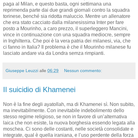
paga al Milan, e questo basta, ogni settimana una
reprimenda parte dai due grandi giornali contro la squadra
torinese, benché sia ridotta maluccio. Mentre un allenatore
che era stato cacciato dalla milanesissima Inter per fare
posto a Mourinho, a caro prezzo, il superleggero Mancini,
vince in continuazione con una squadra mediocre, sempre
in Inghilterra. Che poi è la vera patria dei milanesi, via, che
ci fanno in Italia? Il problema è che il Mourinho milanese fu
lasciato andare via da Londra semza rimpianti.
Giuseppe Leuzzi
alle
06:29
Nessun commento:
Il suicidio di Khamenei
Non è la fine degli ayatollah, ma di Khamenei sì. Non subito,
ma inevitabilmente. Con inevitabile indebolimento dello
stesso regime religioso, se non in favore di un’alternativa
laica che non esiste, la nuova borghesia essendo legata alla
moschea. Ci sono delle costanti, nelle società consolidate e
integrate, qual è quella iraniana, e l’uso perdente della forza