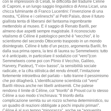
con le impressioni di Celati, le difficoltà del tradurre Céline
di Caproni, e un lungo saggio linguistico di Anna Licari, una
chicca fulminante di Franco Lucentini: l’invenzione di una
mostra, “Céline e i celineschi” al Petit Palais, dove il futuro
giallista tenta di liberarsi del fantasma ingombrante
mettendolo al museo. E il saggio di Renato Barilli, per
almeno due aspetti sempre magistrale. Il riconosciuto
vitalismo di Céline è patologico perché è “vecchio”, è lo
scientismo del secondo Ottocento trasposto in un mondo
disintegrato. Céline è tutto d’un pezzo, argomenta Barilli, fin
dalla sua prima opera, la tesi di laurea su Semmelweis: tutto
vi è anticipato, in particolare il sodalizio col “vero”(con
Semmelweis come poi con Plinio il Vecchio, Galileo,
Harvery, Pasteur), “l’«io» basso”, la sensibilità sociale
radicale, e la cifra stilistica del
rendu émotif
, l’imitazione
fortemente introiettiva del parlato – tutto tranne il pessimismo
che poi dilagherà. L’identificazione scientista col “vero”
Barilli ritrova anche nei libelli antisemiti. Che palese
rendono il limite di Céline, col “trionfo” di Proust cui lo stesso
Céline a suo modo s’inchinava: “Il trionfo della
complicazione semita su un rozzo schema deterministico, su
un quadro di reazioni obbligate a pochi impulsi primari”.
Céline è al suo tempo “minoranza”, anche se “agguerrita,