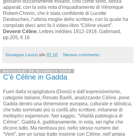
giovanili bizzarramente fissano, così come sono, senza
apparati, con la sola nota d’inquadramento di Véronique
Robert-Chovin, che è stata confidente di Lucette
Destouches, l’ultima moglie dello scrittore, con la quale ha
compilato dieci anni fa il video-libro “Céline vivant”.
Devenir Céline
, Lettres inédites 1912-1919, Gallimard,
pp.205, € 16
Giuseppe Leuzzi
alle
07:10
Nessun commento:
mercoledì 30 dicembre 2009
C'è Céline in Gadda
Fuori dalla scapigliatura (Dossi) e dall’espressionismo,
categorie italiane, Renato Barilli, analizzando Céline, pone
Gadda dentro una dimensione europea, culturale e stilistica,
che tutto sommato più si confà allo scrittore, milanese di
molteplici esperienze. Nel saggio, "Vitalità patologica di
Céline", Gadda è, gaddianamente, in nota, sei righe che
dicono tutto. Ma rientrava poi, nello stesso numero del
“Verri”, per un lungo tratto insieme con Céline, nell’ampia