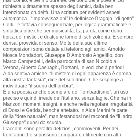
manicomio, e perfino durante, del dono della poesia. Su
richiesta ultimamente spesso degli amici, dalla ben
intenzionata crudeltà. Una scrittura per evidenti aspetti
automatica - “improvvisazioni” le definisce Bragaja, “di getto”
Corti - e tuttavia consequenziale, per logica grammaticale e
sintattica oltre che per musicalità. La parola come dono,
tipica dei mistici, e di alcune forme di schizofrenia. E sempre
densa, provvida di senso. Molte della sue ultime
composizioni sono dettate al telefono agli amici, Arnoldo
Mosca Mondadori, Giuseppe D'Ambrosio Angelillo, don
Marco Campedelli, della parrocchia di san Niccolò a
Verona, Alberto Casiraghi, Borsani, le voci che a periodi
Alda sentiva amiche. “Il mistero di ogni apparenza è corona
alla nostra fantasia”, dice del suo dono. Che si spinge a
individuare “il suono dell’ombra”.
È una poesia anche esemplare del “lombardismo”, un uso
preciso e quindi irreale dell’italiano, senza faglie. Che ha in
Manzoni momenti insigni, e anche nella regolare irregolarità
di Dossi e Gadda, benché artefatto. In Alda Merini fa parte
della “dote naturale”, manifestandosi nei racconti de “Il ladro
Giuseppe” quasi da scuola.
I racconti sono peraltro deliziosi, commoventi. Per dei
trent’anni che si possono comparare utilmente con altri