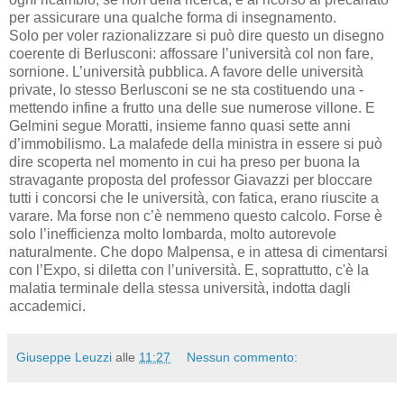
per assicurare una qualche forma di insegnamento.
Solo per voler razionalizzare si può dire questo un disegno
coerente di Berlusconi: affossare l’università col non fare,
sornione. L’università pubblica. A favore delle università
private, lo stesso Berlusconi se ne sta costituendo una -
mettendo infine a frutto una delle sue numerose villone. E
Gelmini segue Moratti, insieme fanno quasi sette anni
d’immobilismo. La malafede della ministra in essere si può
dire scoperta nel momento in cui ha preso per buona la
stravagante proposta del professor Giavazzi per bloccare
tutti i concorsi che le università, con fatica, erano riuscite a
varare. Ma forse non c’è nemmeno questo calcolo. Forse è
solo l’inefficienza molto lombarda, molto autorevole
naturalmente. Che dopo Malpensa, e in attesa di cimentarsi
con l’Expo, si diletta con l’università. E, soprattutto, c'è la
malatia terminale della stessa università, indotta dagli
accademici.
Giuseppe Leuzzi
alle
11:27
Nessun commento: