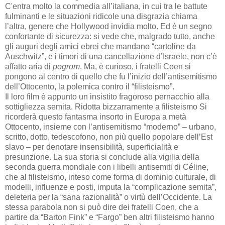
C'entra molto la commedia all’italiana, in cui tra le battute
fulminanti e le situazioni ridicole una disgrazia chiama
l’altra, genere che Hollywood invidia molto. Ed è un segno
confortante di sicurezza: si vede che, malgrado tutto, anche
gli auguri degli amici ebrei che mandano “cartoline da
Auschwitz”, e i timori di una cancellazione d’Israele, non c’è
affatto aria di
pogrom
. Ma, è curioso, i fratelli Coen si
pongono al centro di quello che fu l’inizio dell’antisemitismo
dell’Ottocento, la polemica contro il “filisteismo”.
Il loro film è appunto un insistito fragoroso pernacchio alla
sottigliezza semita. Ridotta bizzarramente a filisteismo Si
ricorderà questo fantasma insorto in Europa a metà
Ottocento, insieme con l’antisemitismo “moderno” – urbano,
scritto, dotto, tedescofono, non più quello popolare dell’Est
slavo – per denotare insensibilità, superficialità e
presunzione. La sua storia si conclude alla vigilia della
seconda guerra mondiale con i libelli antisemiti di Céline,
che al filisteismo, inteso come forma di dominio culturale, di
modelli, influenze e posti, imputa la “complicazione semita”,
deleteria per la “sana razionalità” o virtù dell’Occidente. La
stessa parabola non si può dire dei fratelli Coen, che a
partire da “Barton Fink” e “Fargo” ben altri filisteismo hanno