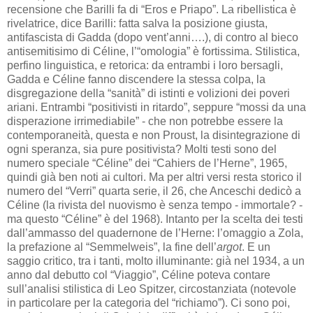
recensione che Barilli fa di “Eros e Priapo”. La ribellistica è
rivelatrice, dice Barilli: fatta salva la posizione giusta,
antifascista di Gadda (dopo vent’anni….), di contro al bieco
antisemitisimo di Céline, l’“omologia” è fortissima. Stilistica,
perfino linguistica, e retorica: da entrambi i loro bersagli,
Gadda e Céline fanno discendere la stessa colpa, la
disgregazione della “sanità” di istinti e volizioni dei poveri
ariani. Entrambi “positivisti in ritardo”, seppure “mossi da una
disperazione irrimediabile” - che non potrebbe essere la
contemporaneità, questa e non Proust, la disintegrazione di
ogni speranza, sia pure positivista? Molti testi sono del
numero speciale “Céline” dei “Cahiers de l’Herne”, 1965,
quindi già ben noti ai cultori. Ma per altri versi resta storico il
numero del “Verri” quarta serie, il 26, che Anceschi dedicò a
Céline (la rivista del nuovismo è senza tempo - immortale? -
ma questo “Céline” è del 1968). Intanto per la scelta dei testi
dall’ammasso del quadernone de l’Herne: l’omaggio a Zola,
la prefazione al “Semmelweis”, la fine dell’
argot
. E un
saggio critico, tra i tanti, molto illuminante: già nel 1934, a un
anno dal debutto col “Viaggio”, Céline poteva contare
sull’analisi stilistica di Leo Spitzer, circostanziata (notevole
in particolare per la categoria del “richiamo”). Ci sono poi,