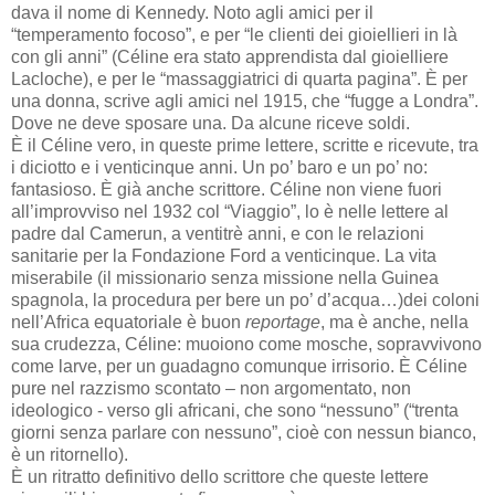
dava il nome di Kennedy. Noto agli amici per il
“temperamento focoso”, e per “le clienti dei gioiellieri in là
con gli anni” (Céline era stato apprendista dal gioielliere
Lacloche), e per le “massaggiatrici di quarta pagina”. È per
una donna, scrive agli amici nel 1915, che “fugge a Londra”.
Dove ne deve sposare una. Da alcune riceve soldi.
È il Céline vero, in queste prime lettere, scritte e ricevute, tra
i diciotto e i venticinque anni. Un po’ baro e un po’ no:
fantasioso. È già anche scrittore. Céline non viene fuori
all’improvviso nel 1932 col “Viaggio”, lo è nelle lettere al
padre dal Camerun, a ventitrè anni, e con le relazioni
sanitarie per la Fondazione Ford a venticinque. La vita
miserabile (il missionario senza missione nella Guinea
spagnola, la procedura per bere un po’ d’acqua…)dei coloni
nell’Africa equatoriale è buon
reportage
, ma è anche, nella
sua crudezza, Céline: muoiono come mosche, sopravvivono
come larve, per un guadagno comunque irrisorio. È Céline
pure nel razzismo scontato – non argomentato, non
ideologico - verso gli africani, che sono “nessuno” (“trenta
giorni senza parlare con nessuno”, cioè con nessun bianco,
è un ritornello).
È un ritratto definitivo dello scrittore che queste lettere