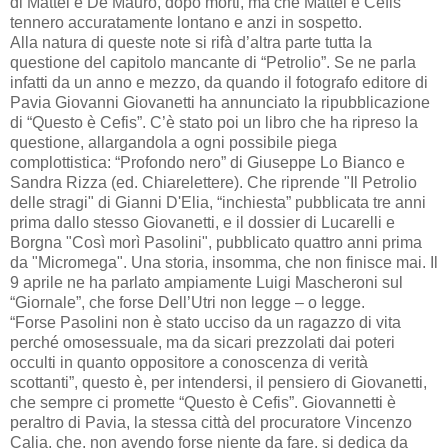
di Mattei e De Mauro, dopo morti, ma che Mattei e Cefis
tennero accuratamente lontano e anzi in sospetto.
Alla natura di queste note si rifà d’altra parte tutta la
questione del capitolo mancante di “Petrolio”. Se ne parla
infatti da un anno e mezzo, da quando il fotografo editore di
Pavia Giovanni Giovanetti ha annunciato la ripubblicazione
di “Questo è Cefis”. C’è stato poi un libro che ha ripreso la
questione, allargandola a ogni possibile piega
complottistica: “Profondo nero” di Giuseppe Lo Bianco e
Sandra Rizza (ed. Chiarelettere). Che riprende "Il Petrolio
delle stragi" di Gianni D'Elia, “inchiesta” pubblicata tre anni
prima dallo stesso Giovanetti, e il dossier di Lucarelli e
Borgna "Così morì Pasolini", pubblicato quattro anni prima
da "Micromega". Una storia, insomma, che non finisce mai. Il
9 aprile ne ha parlato ampiamente Luigi Mascheroni sul
“Giornale”, che forse Dell’Utri non legge – o legge.
“Forse Pasolini non è stato ucciso da un ragazzo di vita
perché omosessuale, ma da sicari prezzolati dai poteri
occulti in quanto oppositore a conoscenza di verità
scottanti”, questo è, per intendersi, il pensiero di Giovanetti,
che sempre ci promette “Questo è Cefis”. Giovannetti è
peraltro di Pavia, la stessa città del procuratore Vincenzo
Calia, che, non avendo forse niente da fare, si dedica da