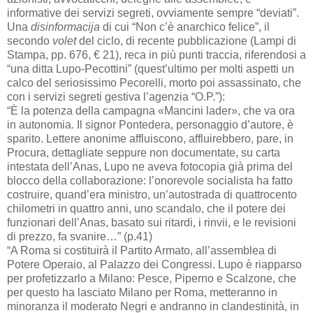
informative dei servizi segreti, ovviamente sempre “deviati”.
Una
disinformacija
di cui “Non c’è anarchico felice”, il
secondo
volet
del ciclo, di recente pubblicazione (Lampi di
Stampa, pp. 676, € 21), reca in più punti traccia, riferendosi a
“una ditta Lupo-Pecottini” (quest’ultimo per molti aspetti un
calco del seriosissimo Pecorelli, morto poi assassinato, che
con i servizi segreti gestiva l’agenzia “O.P.”):
“È la potenza della campagna «Mancini lader», che va ora
in autonomia. Il signor Pontedera, personaggio d’autore, è
sparito. Lettere anonime affluiscono, affluirebbero, pare, in
Procura, dettagliate seppure non documentate, su carta
intestata dell’Anas, Lupo ne aveva fotocopia già prima del
blocco della collaborazione: l’onorevole socialista ha fatto
costruire, quand’era ministro, un’autostrada di quattrocento
chilometri in quattro anni, uno scandalo, che il potere dei
funzionari dell’Anas, basato sui ritardi, i rinvii, e le revisioni
di prezzo, fa svanire…” (p.41)
“A Roma si costituirà il Partito Armato, all’assemblea di
Potere Operaio, al Palazzo dei Congressi. Lupo è riapparso
per profetizzarlo a Milano: Pesce, Piperno e Scalzone, che
per questo ha lasciato Milano per Roma, metteranno in
minoranza il moderato Negri e andranno in clandestinità, in