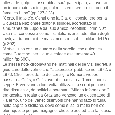
attesa del golpe. L’assemblea sarà partecipata, attraverso
un innominato sociologo, dal ministero, sempre secondo il
famelico Lupo” (pp.127-128)
“Certo, il fatto c’è, c’entri o no la Cia, o il consigliere per la
Sicurezza Nazionale dottor Kissinger, accreditato in
simultanea da Lupo e dal suo amico Pecottini: i primi visti
Usa mai concessi a comunisti italiani, anzi addirittura degli
inviti, andranno ai due massimi responsabili militari del Pci
(p.302)
“Arriva Lupo con un quadro della sorella, che autentica
come Guercino, per il quale chiede esattamente 49
milioni”(p.600).
Le stesse note circolavano nei mattinali dei servizi segreti, a
giudicare dalle veline che “L’Espresso” pubblicò nel 1972, o
1973. Che il presidente del consiglio Rumor avrebbe
passato a Cefis, o Cefis avrebbe passato a Rumor, non si
seppe. E venivano a loro volta utilizzate, a scopi per così
dire dissuasivi, da politici e potentati. “Milano Informazioni”
era gestita in realtà da Graziano Verzotto, un ex senatore di
Palermo, uno dei veneti disinvolti che hanno fatto fortuna
nella capitale siciliana, dove come si sa la mafia non c’è,
plurinquisito per più magagne, che si è accreditata la fiducia