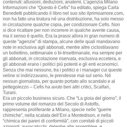
contenuti: allusioni, deduzioni, anatemi. L’agenzia Milano
Informazioni che “Questo è Cefis” ha editato, spiega Carla
Benedetti pubblicando il libro nel suo sito ilprimoamore.com,
non ha fatto una tiratura né una distribuzione, ha solo messo
in circolazione qualche copia, per condizionare Cefis. Non
si dice ricattare per non incorrere in qualche avente causa,
ma il senso è quello. Era la prassi allora in gran numero di
queste “agenzie” di stampa, alcune delle quali mandavano
note in esclusiva agli abbonati, mentre altre ciclostilavano
un bollettino, settimanale o bi-trisettimanale, ma sempre per
gli abbonati, in circolazione riservata, esclusiva eccetera, e
gli abbonati erano i politici più potenti e gli enti economici.
Senza che mai nessuno, tra i politici e i manager cui queste
veline si indirizzavano, le prendesse mai sul serio. Né
nessun giornalista, per quanto portato allo scandalo e al
pettegolezzo – Cefis ha avuto ben altri critici, Scalfari,
Turani.
Era un piccolo business sicuro. Che “La gioia del giorno”, il
primo volume del romanzo del Secolo di Astolfo,
rappresenta proliferante a Milano, specie nelle “guerre
chimiche”, nella scalata dell’Eni a Montedison, e nella
“chimica dei pareri di conformità”, con comitati di piccoli
azionisti, avvocaticchi, deleghe alle assemblee, e