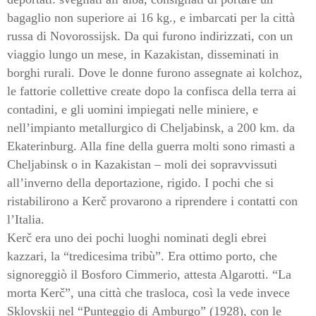
bagaglio non superiore ai 16 kg., e imbarcati per la città
russa di Novorossijsk. Da qui furono indirizzati, con un
viaggio lungo un mese, in Kazakistan, disseminati in
borghi rurali. Dove le donne furono assegnate ai kolchoz,
le fattorie collettive create dopo la confisca della terra ai
contadini, e gli uomini impiegati nelle miniere, e
nell’impianto metallurgico di Cheljabinsk, a 200 km. da
Ekaterinburg. Alla fine della guerra molti sono rimasti a
Cheljabinsk o in Kazakistan – moli dei sopravvissuti
all’inverno della deportazione, rigido. I pochi che si
ristabilirono a Kerč provarono a riprendere i contatti con
l’Italia.
Kerč era uno dei pochi luoghi nominati degli ebrei
kazzari, la “tredicesima tribù”. Era ottimo porto, che
signoreggiò il Bosforo Cimmerio, attesta Algarotti. “La
morta Kerč”, una città che trasloca, così la
vede invece
Sklovskij nel “
Punteggio di
Amburgo”
(1928)
, con le