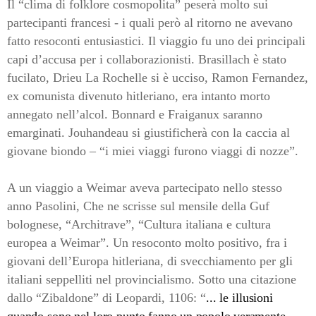
Il “clima di folklore cosmopolita” peserà molto sui
partecipanti francesi - i quali però al ritorno ne avevano
fatto resoconti entusiastici. Il viaggio fu uno dei principali
capi d’accusa per i collaborazionisti. Brasillach è stato
fucilato, Drieu La Rochelle si è ucciso, Ramon Fernandez,
ex comunista divenuto hitleriano, era intanto morto
annegato nell’alcol. Bonnard e Fraiganux saranno
emarginati. Jouhandeau si giustificherà con la caccia al
giovane biondo – “i miei viaggi furono viaggi di nozze”.
A un viaggio a Weimar aveva partecipato nello stesso
anno Pasolini, Che ne scrisse sul mensile della Guf
bolognese, “Architrave”, “Cultura italiana e cultura
europea a Weimar”. Un resoconto molto positivo, fra i
giovani dell’Europa hitleriana, di svecchiamento per gli
italiani seppelliti nel provincialismo. Sotto una citazione
dallo “Zibaldone” di Leopardi, 1106: “
... le illusioni
quando sono nel loro punto
fanno un popolo veramente