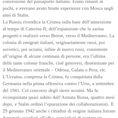
concessione del passaporto italiano. Erano rimasti in
pochi, e avevano avuto brutte esperienze con Mosca negli
anni di Stalin.
La Russia rivendica la Crimea sulla base dell’annessione
al tempo di Caterina II, dell’espansione che la zarina
progettò e realizzò verso Beirut, verso il Mediterraneo. La
colonia di emigrati italiani, originariamente russi, poi
sovietici, poi ucraini, infine di nuovo russi, consistente
all’origine di alcune centinaia di persone, era l’ultima
delle tante colonie franche, cioè genovesi, disseminate per
il Mediterraneo orientale – Odessa, Galata o Pera, etc.
L’Ucraina, compresa la Crimea, fu conquistata dalla
Germania nella prima offensiva contro l’Urss, a settembre
del 1941. Col concorso degli stessi ucraini. Ma fu
riconquistata quasi subito dall’Armata Rossa, quattro mesi
dopo, e Stalin ordinò l’epurazione dei collaborazionisti. Il
29 gennaio 1942 anche i cittadini di origine italiana furono
deportati: svegliati all’alba, consigliati di portare un