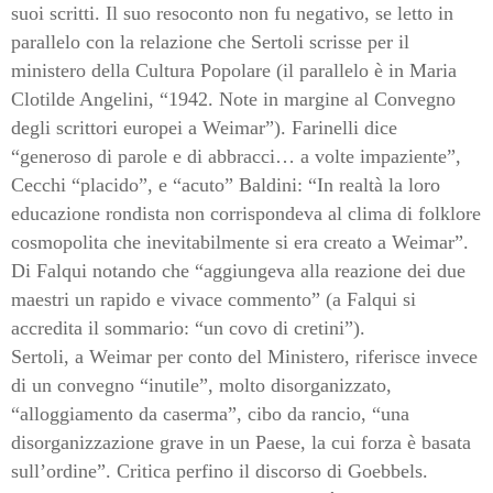
suoi scritti. Il suo resoconto non fu negativo, se letto in
parallelo con la relazione che Sertoli scrisse per il
ministero della Cultura Popolare (il parallelo è in Maria
Clotilde Angelini, “1942. Note in margine al Convegno
degli scrittori europei a Weimar”). Farinelli dice
“generoso di parole e di abbracci… a volte impaziente”,
Cecchi “placido”, e “acuto” Baldini: “In realtà la loro
educazione rondista non corrispondeva al clima di folklore
cosmopolita che inevitabilmente si era creato a Weimar”.
Di Falqui notando che “aggiungeva alla reazione dei due
maestri un rapido e vivace commento” (a Falqui si
accredita il sommario: “un covo di cretini”).
Sertoli, a Weimar per conto del Ministero, riferisce invece
di un convegno “inutile”, molto disorganizzato,
“alloggiamento da caserma”, cibo da rancio, “una
disorganizzazione grave in un Paese, la cui forza è basata
sull’ordine”. Critica perfino il discorso di Goebbels.