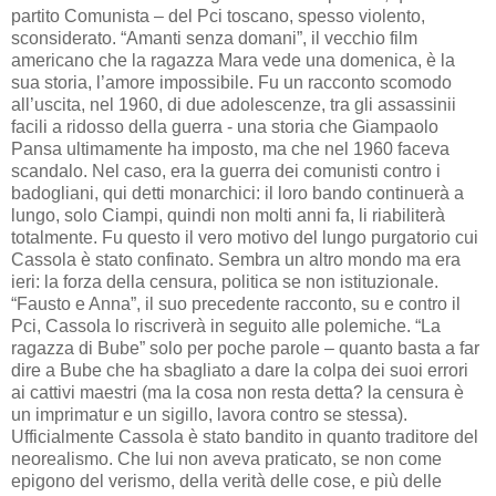
partito Comunista – del Pci toscano, spesso violento,
sconsiderato. “Amanti senza domani”, il vecchio film
americano che la ragazza Mara vede una domenica, è la
sua storia, l’amore impossibile. Fu un racconto scomodo
all’uscita, nel 1960, di due adolescenze, tra gli assassinii
facili a ridosso della guerra - una storia che Giampaolo
Pansa ultimamente ha imposto, ma che nel 1960 faceva
scandalo. Nel caso, era la guerra dei comunisti contro i
badogliani, qui detti monarchici: il loro bando continuerà a
lungo, solo Ciampi, quindi non molti anni fa, li riabiliterà
totalmente. Fu questo il vero motivo del lungo purgatorio cui
Cassola è stato confinato. Sembra un altro mondo ma era
ieri: la forza della censura, politica se non istituzionale.
“Fausto e Anna”, il suo precedente racconto, su e contro il
Pci, Cassola lo riscriverà in seguito alle polemiche. “La
ragazza di Bube” solo per poche parole – quanto basta a far
dire a Bube che ha sbagliato a dare la colpa dei suoi errori
ai cattivi maestri (ma la cosa non resta detta? la censura è
un imprimatur e un sigillo, lavora contro se stessa).
Ufficialmente Cassola è stato bandito in quanto traditore del
neorealismo. Che lui non aveva praticato, se non come
epigono del verismo, della verità delle cose, e più delle