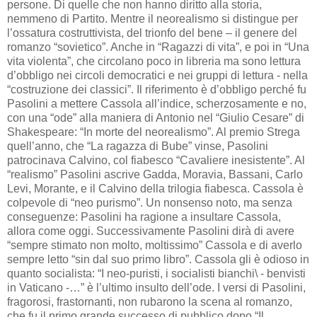
persone. Di quelle che non hanno diritto alla storia,
nemmeno di Partito. Mentre il neorealismo si distingue per
l’ossatura costruttivista, del trionfo del bene – il genere del
romanzo “sovietico”. Anche in “Ragazzi di vita”, e poi in “Una
vita violenta”, che circolano poco in libreria ma sono lettura
d’obbligo nei circoli democratici e nei gruppi di lettura - nella
“costruzione dei classici”. Il riferimento è d’obbligo perché fu
Pasolini a mettere Cassola all’indice, scherzosamente e no,
con una “ode” alla maniera di Antonio nel “Giulio Cesare” di
Shakespeare: “In morte del neorealismo”. Al premio Strega
quell’anno, che “La ragazza di Bube” vinse, Pasolini
patrocinava Calvino, col fiabesco “Cavaliere inesistente”. Al
“realismo” Pasolini ascrive Gadda, Moravia, Bassani, Carlo
Levi, Morante, e il Calvino della trilogia fiabesca. Cassola è
colpevole di “neo purismo”. Un nonsenso noto, ma senza
conseguenze: Pasolini ha ragione a insultare Cassola,
allora come oggi. Successivamente Pasolini dirà di avere
“sempre stimato non molto, moltissimo” Cassola e di averlo
sempre letto “sin dal suo primo libro”. Cassola gli è odioso in
quanto socialista: “I neo-puristi, i socialisti bianchi\ - benvisti
in Vaticano -…” è l’ultimo insulto dell’ode. I versi di Pasolini,
fragorosi, frastornanti, non rubarono la scena al romanzo,
che fu il primo grande successo di pubblico dopo “Il