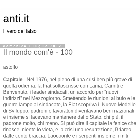
anti.it
Il vero del falso
domenica 1 luglio 2012
Il mondo com'è - 100
astolfo
Capitale
- Nel 1976, nel pieno di una crisi ben più grave di
quella odierna, la Fiat sottoscrisse con Lama, Carniti e
Benvenuto, i leader sindacali, un accordo per “nuovi
indirizzi” nel Mezzogiorno. Smettendo le riunioni al buio e le
guerre lampo al sindacato, la Fiat scopriva il Nuovo Modello
di Sviluppo: padroni e lavoratori diventavano beni nazionali
e insieme si facevano mantenere dallo Stato, chi più, il
padrone molto, chi meno. Si può dire il capitale la fenice che
rinasce, niente lo vieta, e la crisi una resurrezione, Briareo
dalle cento braccia, Laocoonte e i serpenti insieme, i miti