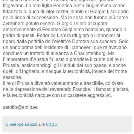
litigavano. La loro figlia Federica Sofia Guglielmina venne
fidanzata al duca di Gloucester, nipote di Giorgio I, secondo
nella linea di successione. Ma le cose non furono più come
avrebbero potuto essere. Giorgio I s’era occupato
amorevolmente di Federico Guglielmo bambino, quando il
padre di questi, Federico I, s’era rifugiato a Hannover al
riparo dalla perfidia dell’elettrice Dorotea sua suocera. Solo
un anno prima dell’incidente di Hannover i due re avevano
concluso un trattato di alleanza a Charlottenburg. Ma
l’imperatore d’Austria fu lesto a prendere il cuore del re di
Prussia, assicurandogli gli Heiduk del suo paese, e anche
quelli d’Ungheria, e nacque la teutonicità, invece del fronte
sassone.
Il re di Prussia diventò valetudinario e irascibile, coltivato
nella depressione dal reverendo Francke, il famoso pietista,
e la teutonicità nacque con un carattere aggressivo.
astolfo@antiit.eu
Giuseppe Leuzzi
alle
09:16