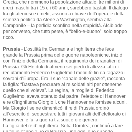
Grecia, che nemmeno la popolazione attuale, tre milioni di
greci maschi tra i 15 e i 60 anni, sarebbero bastati. Il dialogo
fra gli ateniesi e i melii, assurto a chiave dell’opera, e della
scienza politica da Atene a Washington, sembra alla
Campanile – la perfidia sconfina nella stupidità. Alcibiade
per converso, che tutto perse, è “bello-e-buono”, solo troppo
ricco.
Prussia
- L’ostilità fra Germania e Inghilterra che fece
grande la Prussia prima delle guerre napoleoniche, iniziò
con l’inizio della Germania, il reggimento dei granatieri di
Prussia. Gli Heiduk di almeno sei piedi di altezza, al cui
reclutamento Federico Guglielmo I mobilitò fin da ragazzo i
sovrani d’Europa. Era il suo “canale delle grazie”, racconta
la figlia: “Bastava procurare al re soldati alti per ottenerne
quello che si voleva”. La regina, la moglie di Federico
Guglielmo, aveva ottenuto dal padre, l’elettore di Hannover
e re d’Inghilterra Giorgio I, che Hannover ne fornisse alcuni.
Ma Giorgio I se ne dimenticò, il re di Prussia ordinò
all’esercito di sequestrare tutti i giovani alti dell’elettorato di
Hannover, e fu la guerra tra suocero e genero.
La figlia del re d’Inghilterra, Sofia Dorotea, continuò a fare
un figlio l’anno al re di Prussia, uno ogni due quando