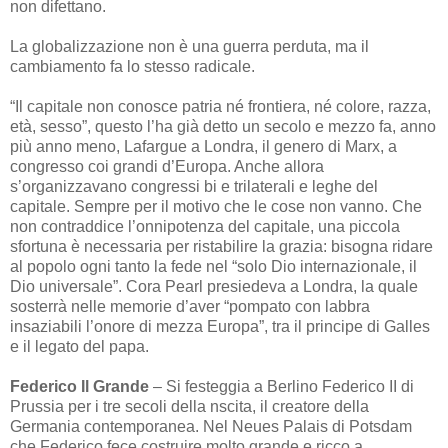
non difettano.
La globalizzazione non è una guerra perduta, ma il
cambiamento fa lo stesso radicale.
“Il capitale non conosce patria né frontiera, né colore, razza,
età, sesso”, questo l’ha già detto un secolo e mezzo fa, anno
più anno meno, Lafargue a Londra, il genero di Marx, a
congresso coi grandi d’Europa. Anche allora
s’organizzavano congressi bi e trilaterali e leghe del
capitale. Sempre per il motivo che le cose non vanno. Che
non contraddice l’onnipotenza del capitale, una piccola
sfortuna è necessaria per ristabilire la grazia: bisogna ridare
al popolo ogni tanto la fede nel “solo Dio internazionale, il
Dio universale”. Cora Pearl presiedeva a Londra, la quale
sosterrà nelle memorie d’aver “pompato con labbra
insaziabili l’onore di mezza Europa”, tra il principe di Galles
e il legato del papa.
Federico Il Grande
– Si festeggia a Berlino Federico II di
Prussia per i tre secoli della nscita, il creatore della
Germania contemporanea. Nel Neues Palais di Potsdam
che Federico fece costruire molto grande e ricco a