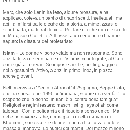
Per fortuna?
Marx, che solo Lenin ha letto, alcune brossure, e ha
applicato, voleva un partito di tiratori scelti. Intellettuali, ma
abili a infilarsi tra le pieghe della storia, a mimetizzarsi e
scardinarla, inafferrabili ninja. Per fare ciò che non c’è scritto
in Marx, solo Colletti e Althusser a un certo punto l’hanno
saputo: la dittatura del proletariato.
Islam
– Le donne vi sono velate ma non rassegnate. Sono
anzi la forza determinante dell’islamismo integrale, al Cairo
come già a Teheran. Scomposte anche, nel linguaggio e
nella gestualità. Attive, a anzi in prima linea, in piazza,
anche giovani.
Nell’intervista a “Yedioth Ahronot” il 25 giugno, Beppe Grilo,
che ha sposato nel 1996 un’iraniana, scopre una verità: “Ho
scoperto che la donna, in Iran, è al centro della famiglia”.
Religiosi e regimi restano maschilisti, gli ayatollah come i
talebani. Con la poligamia e il ripudio a senso unico,. Ma
nelle primavere arabe, come già in quella iraniana di
Khomeini, sono state le donne in prima fila, forza d’urto e
massa di manovra. Le nutrici dei martiri. Del mezzo milione