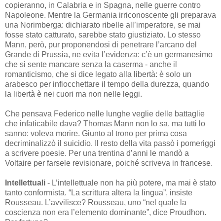
copieranno, in Calabria e in Spagna, nelle guerre contro
Napoleone. Mentre la Germania irriconoscente gli preparava
una Norimberga: dichiarato ribelle all’imperatore, se mai
fosse stato catturato, sarebbe stato giustiziato. Lo stesso
Mann, però, pur proponendosi di penetrare l’arcano del
Grande di Prussia, ne evita l’evidenza: c’è un germanesimo
che si sente mancare senza la caserma - anche il
romanticismo, che si dice legato alla libertà: è solo un
arabesco per infiocchettare il tempo della durezza, quando
la libertà è nei cuori ma non nelle leggi.
Che pensava Federico nelle lunghe veglie delle battaglie
che infaticabile dava? Thomas Mann non lo sa, ma tutti lo
sanno: voleva morire. Giunto al trono per prima cosa
decriminalizzò il suicidio. Il resto della vita passò i pomeriggi
a scrivere poesie. Per una trentina d’anni le mandò a
Voltaire per farsele revisionare, poiché scriveva in francese.
Intellettuali
- L’intellettuale non ha più potere, ma mai è stato
tanto conformista. “La scrittura altera la lingua”, insiste
Rousseau. L’avvilisce? Rousseau, uno “nel quale la
coscienza non era l’elemento dominante”, dice Proudhon.