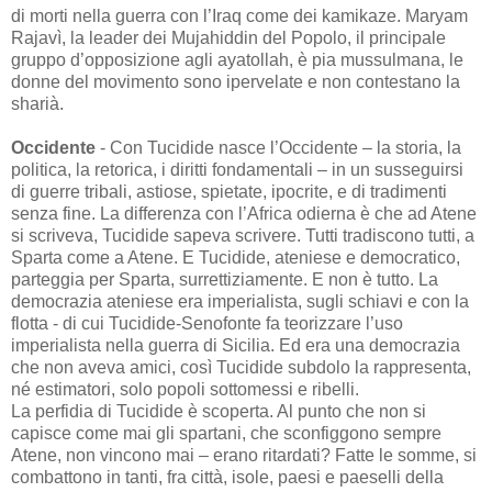
di morti nella guerra con l’Iraq come dei kamikaze. Maryam
Rajavì, la leader dei Mujahiddin del Popolo, il principale
gruppo d’opposizione agli ayatollah, è pia mussulmana, le
donne del movimento sono ipervelate e non contestano la
sharià.
Occidente
- Con Tucidide nasce l’Occidente – la storia, la
politica, la retorica, i diritti fondamentali – in un susseguirsi
di guerre tribali, astiose, spietate, ipocrite, e di tradimenti
senza fine. La differenza con l’Africa odierna è che ad Atene
si scriveva, Tucidide sapeva scrivere. Tutti tradiscono tutti, a
Sparta come a Atene. E Tucidide, ateniese e democratico,
parteggia per Sparta, surrettiziamente. E non è tutto. La
democrazia ateniese era imperialista, sugli schiavi e con la
flotta - di cui Tucidide-Senofonte fa teorizzare l’uso
imperialista nella guerra di Sicilia. Ed era una democrazia
che non aveva amici, così Tucidide subdolo la rappresenta,
né estimatori, solo popoli sottomessi e ribelli.
La perfidia di Tucidide è scoperta. Al punto che non si
capisce come mai gli spartani, che sconfiggono sempre
Atene, non vincono mai – erano ritardati? Fatte le somme, si
combattono in tanti, fra città, isole, paesi e paeselli della