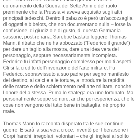
coronamento della Guerra dei Sette Anni e del ruolo
preminente che la Prussia vi aveva acquisito sugli altri
principati tedeschi. Dentro il palazzo è però un’accozzaglia
di oggetti e bibelots, che non documentano nulla – forse la
confusione, di giudizio e di gusto, di questa Germania
sassone, post-renana. Sarebbe bastato leggere Thomas
Mann, il ritratto che ne ha abbozzato (“Federico il grande”)
per dare un taglio alla mostra, dare una idea vera del
personaggio, seppure necessariamente incompleta.
Federico fu infatti personaggio complesso per molti aspetti.
Gli si fa credito dell’invenzione dell’arte militare. Fu
Federico, sopravvissuto a suo padre per segno manifesto
del destino, ai calci e alle torture, a introdurre la rapidità
delle marce e dello schieramento nell’arte militare, nonché
l’onore della stessa. Prima lo stratega era uno fortunato. Ma
personalmente seppe sempre, anche per esperienza, che le
cose non vengono del tutto bene in battaglia, né proprio
male.
Thomas Mann lo racconta disperato tra le sue continue
guerre. E sarà la sua vera croce. Inventò per liberarsene i
Corpi franchi, irregolari, volontari – che gli inglesi al solito