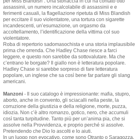
per Miss Blandish”. Una storiaccia in cui ha contato otto
assassinii, un numero incalcolabile di assassinii e e
ferimenti casuali, la flagellazione ripetuta di Miss Blandish
per eccitare il suo violentatore, una tortura con sigarette
incandescenti, un’esumazione, un orgasmo da
accoltellamento, l’identificazione della vittima col suo
violentatore.
Roba di repertorio sadomasochista e una storia implausibile
prima che orrenda. Che Hadley Chase riesce a farci
leggere, e questo non sarebbe da sottovalutare. Ma che
c’entrano le borgate? Il giallo non è letteratura popolare.
Hadley Chase si sarebbe sorpreso di fare letteratura
popolare, un inglese che sa così bene far parlare gli slang
americani.
Manzoni
- Il suo catalogo è impressionante: mafia, stupro,
aborto, anche in convento, gli sciacalli nella peste, la
corruzione della giustizia e della religione, morte, puzza,
idiozia. Non c’è altro romanzo, gotico, nero, che accumuli
così tanta turpitudine. Tanto più per un’anima pia, che si
assolve nella Provvidenza, e proprio perché si assolve.
Pretendendo che Dio lo ascolti e lo aiuti.
In un luogo non evocativo, come sono Otranto o Saragozza,