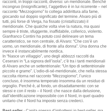
racconti, in troppi racconti, diverso: un meridionale. Benché
incongruo (insignificante), l’aggettivo è in lui ricorrente – nel
racconto “Mezzogiorno” lo collega addirittura alla fame,
giocando sul doppio significato del termine. Alvaro più di
tutti, più forse di Verga, ha fissato (cristallizzato) il
meridionale. Che qualche volta vive la natura, ma quasi
sempre è triste, sfuggente, inaffidabile, collerico, violento.
Gianfranco Contini ha potuto così delineare un tema
caratteristico, se non centrale, di Alvaro: “Che cos’è un
uomo, un meridionale, di fronte alla donna”. Una donna che
invece è instancabilmente nordica.
In “Nasce un villaggio”, uno degli abbozzi raccolti da
Ceserani in “La signora dell’isola”, c’è tra i tanti meridionali
di Alvaro anche un settentrionale: “Un tipo di settentrionale
piccolo e gramo”. L’odio-di-sé-meridionale, che nella stessa
raccolta ritorna nel racconto “Mezzogiorno”, l’unico
concluso, è insomma temperato insomma da un residuo di
orgoglio. Perché è, al fondo, un disadattamento: con se
stessi e con il resto – il Nord: che nasce dalla delusione,
dall’identificazione impossibile con il Nord, in quel quadro
unitario che il Nord ha imposto senza crederci.
Best-seller
- Capita spesso d’imbattersi in best-seller, ma