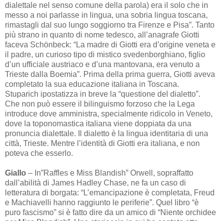
dialettale nel senso comune della parola) era il solo che in
messo a noi parlasse in lingua, una sobria lingua toscana,
rimastagli dal suo lungo soggiorno tra Firenze e Pisa”. Tanto
più strano in quanto di nome tedesco, all’anagrafe Giotti
faceva Schönbeck: “La madre di Giotti era d’origine veneta e
il padre, un curioso tipo di mistico svedenborghiano, figlio
d’un ufficiale austriaco e d’una mantovana, era venuto a
Trieste dalla Boemia”. Prima della prima guerra, Giotti aveva
completato la sua educazione italiana in Toscana.
Stuparich ipostatizza in breve la “questione del dialetto”.
Che non può essere il bilinguismo forzoso che la Lega
introduce dove amministra, specialmente ridicolo in Veneto,
dove la toponomastica italiana viene doppiata da una
pronuncia dialettale. Il dialetto è la lingua identitaria di una
città, Trieste. Mentre l’identità di Giotti era italiana, e non
poteva che esserlo.
Giallo
– In”Raffles e Miss Blandish” Orwell, sopraffatto
dall’abilità di James Hadley Chase, ne fa un caso di
letteratura di borgata: “L’emancipazione è completata, Freud
e Machiavelli hanno raggiunto le periferie”. Quel libro “è
puro fascismo” si è fatto dire da un amico di “Niente orchidee