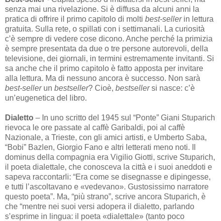
senza mai una rivelazione. Si è diffusa da alcuni anni la
pratica di offrire il primo capitolo di molti
best-seller
in lettura
gratuita. Sulla rete, o spillati con i settimanali. La curiosità
c’è sempre di vedere cose dicono. Anche perché la primizia
è sempre presentata da due o tre persone autorevoli, della
televisione, dei giornali, in termini estremamente invitanti. Si
sa anche che il primo capitolo è fatto apposta per invitare
alla lettura. Ma di nessuno ancora è successo. Non sarà
best-seller
un
bestseller
? Cioè,
bestseller
si nasce: c’è
un’eugenetica del libro.
Dialetto
– In uno scritto del 1945 sul “Ponte” Giani Stuparich
rievoca le ore passate al caffè Garibaldi, poi al caffè
Nazionale, a Trieste, con gli amici artisti, e Umberto Saba,
“Bobi” Bazlen, Giorgio Fano e altri letterati meno noti. Il
dominus della compagnia era Vigilio Giotti, scrive Stuparich,
il poeta dialettale, che conosceva la città e i suoi aneddoti e
sapeva raccontarli: “Era come se disegnasse e dipingesse,
e tutti l’ascoltavano e «vedevano». Gustosissimo narratore
questo poeta”. Ma, “più strano”, scrive ancora Stuparich, è
che “mentre nei suoi versi adopera il dialetto, parlando
s’esprime in lingua: il poeta «dialettale» (tanto poco