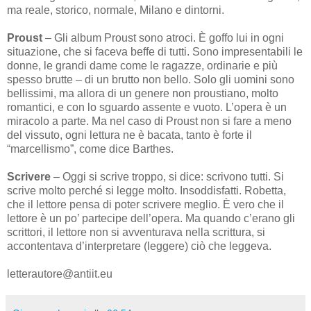
ma reale, storico, normale, Milano e dintorni.
Proust
– Gli album Proust sono atroci. È goffo lui in ogni
situazione, che si faceva beffe di tutti. Sono impresentabili le
donne, le grandi dame come le ragazze, ordinarie e più
spesso brutte – di un brutto non bello. Solo gli uomini sono
bellissimi, ma allora di un genere non proustiano, molto
romantici, e con lo sguardo assente e vuoto. L’opera è un
miracolo a parte. Ma nel caso di Proust non si fare a meno
del vissuto, ogni lettura ne è bacata, tanto è forte il
“marcellismo”, come dice Barthes.
Scrivere
– Oggi si scrive troppo, si dice: scrivono tutti. Si
scrive molto perché si legge molto. Insoddisfatti. Robetta,
che il lettore pensa di poter scrivere meglio. È vero che il
lettore è un po’ partecipe dell’opera. Ma quando c’erano gli
scrittori, il lettore non si avventurava nella scrittura, si
accontentava d’interpretare (leggere) ciò che leggeva.
letterautore@antiit.eu