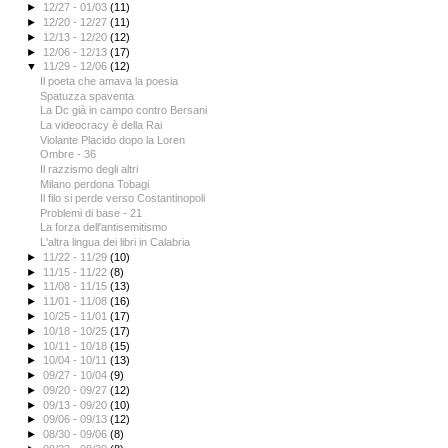
►
12/27 - 01/03
(11)
►
12/20 - 12/27
(11)
►
12/13 - 12/20
(12)
►
12/06 - 12/13
(17)
▼
11/29 - 12/06
(12)
Il poeta che amava la poesia
Spatuzza spaventa
La Dc già in campo contro Bersani
La videocracy è della Rai
Violante Placido dopo la Loren
Ombre - 36
Il razzismo degli altri
Milano perdona Tobagi
Il filo si perde verso Costantinopoli
Problemi di base - 21
La forza dell'antisemitismo
L'altra lingua dei libri in Calabria
►
11/22 - 11/29
(10)
►
11/15 - 11/22
(8)
►
11/08 - 11/15
(13)
►
11/01 - 11/08
(16)
►
10/25 - 11/01
(17)
►
10/18 - 10/25
(17)
►
10/11 - 10/18
(15)
►
10/04 - 10/11
(13)
►
09/27 - 10/04
(9)
►
09/20 - 09/27
(12)
►
09/13 - 09/20
(10)
►
09/06 - 09/13
(12)
►
08/30 - 09/06
(8)