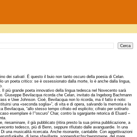
tino dei
salvati
. È questo il buio non tanto oscuro della poesia di Celan.
o un poeta critico: se è ossessionato dalla morte, lo è anche dalla lingua,
o.
ro. Il più grande poeta innovativo della lingua tedesca nel Novecento sarà
zzo. Giuseppe Bevilacqua ricorda che Celan, invitato da Ingeborg Bachmann
Grass e Uwe Johnson. Cioè, Bevilacqua non lo ricorda, ma il fatto è noto:
stituirsi una «seconda soglia»”, di vita e di opera, salvando la memoria e la
a Bevilacqua, “allo stesso tempo cifrato ed esplicito; cifrato per sottrarlo
l caso esemplare è l’“oscuro” Char, contro la sgargiante retorica di Eluard –
nta.
e, riesaminare, il già pubblicato (ritira presto la sua prima pubblicazione, a
Novecento tedesco, più di Benn, seppure rifiutato dalle avanguardie. In una
 Di una musicalità ricercata. Anche risonante, cantabile. Con aggettivazioni
esserumfunkelte, di lame sfavillante, sonnendurchschwommene, del mare