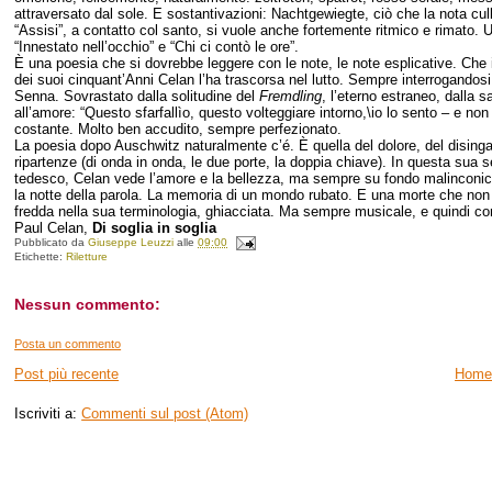
attraversato dal sole. E sostantivazioni: Nachtgewiegte, ciò che la nota cull
“Assisi”, a contatto col santo, si vuole anche fortemente ritmico e rimato.
“Innestato nell’occhio” e “Chi ci contò le ore”.
È una poesia che si dovrebbe leggere con le note, le note esplicative. Che 
dei suoi cinquant’Anni Celan l’ha trascorsa nel lutto. Sempre interrogandosi 
Senna. Sovrastato dalla solitudine del
Fremdling
, l’eterno estraneo, dalla s
all’amore: “Questo sfarfallìo, questo volteggiare intorno,\io lo sento – e no
costante. Molto ben accudito, sempre perfezionato.
La poesia dopo Auschwitz naturalmente c’é. È quella del dolore, del disinga
ripartenze (di onda in onda, le due porte, la doppia chiave). In questa sua 
tedesco, Celan vede l’amore e la bellezza, ma sempre su fondo malinconico, la
la notte della parola. La memoria di un mondo rubato. E una morte che non
fredda nella sua terminologia, ghiacciata. Ma sempre musicale, e quindi com
Paul Celan,
Di soglia in soglia
Pubblicato da
Giuseppe Leuzzi
alle
09:00
Etichette:
Riletture
Nessun commento:
Posta un commento
Post più recente
Home
Iscriviti a:
Commenti sul post (Atom)