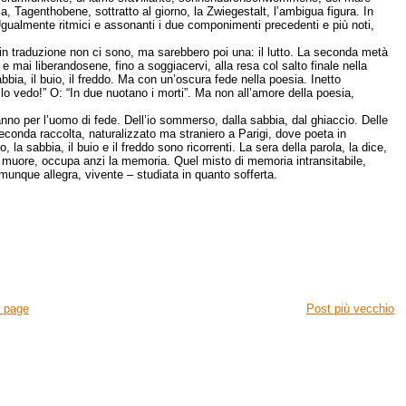
a, Tagenthobene, sottratto al giorno, la Zwiegestalt, l’ambigua figura. In
 Ugualmente ritmici e assonanti i due componimenti precedenti e più noti,
in traduzione non ci sono, ma sarebbero poi una: il lutto. La seconda metà
e mai liberandosene, fino a soggiacervi, alla resa col salto finale nella
abbia, il buio, il freddo. Ma con un’oscura fede nella poesia. Inetto
n lo vedo!” O: “In due nuotano i morti”. Ma non all’amore della poesia,
nno per l’uomo di fede. Dell’io sommerso, dalla sabbia, dal ghiaccio. Delle
seconda raccolta, naturalizzato ma straniero a Parigi, dove poeta in
 sabbia, il buio e il freddo sono ricorrenti. La sera della parola, la dice,
 muore, occupa anzi la memoria. Quel misto di memoria intransitabile,
unque allegra, vivente – studiata in quanto sofferta.
 page
Post più vecchio