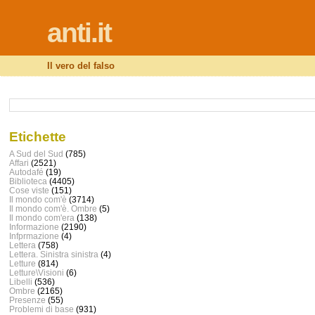
anti.it
Il vero del falso
Etichette
A Sud del Sud
(785)
Affari
(2521)
Autodafé
(19)
Biblioteca
(4405)
Cose viste
(151)
Il mondo com'è
(3714)
Il mondo com'è. Ombre
(5)
Il mondo com'era
(138)
Informazione
(2190)
Infprmazione
(4)
Lettera
(758)
Lettera. Sinistra sinistra
(4)
Letture
(814)
Letture\Visioni
(6)
Libelli
(536)
Ombre
(2165)
Presenze
(55)
Problemi di base
(931)