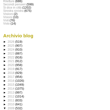
Riletture
(686)
Secondi pensieri
(599)
Si dice in città
(1202)
Sinistra sinistra
(675)
Visiioni
(2)
Visioni
(10)
Visti
(76)
Visto
(14)
Archivio blog
►
2026
(519)
►
2025
(907)
►
2024
(910)
►
2023
(887)
►
2022
(916)
►
2021
(912)
►
2020
(958)
►
2019
(917)
►
2018
(929)
►
2017
(954)
►
2016
(1026)
►
2015
(1049)
►
2014
(1075)
►
2013
(997)
►
2012
(1014)
►
2011
(833)
►
2010
(641)
▼
2009
(532)