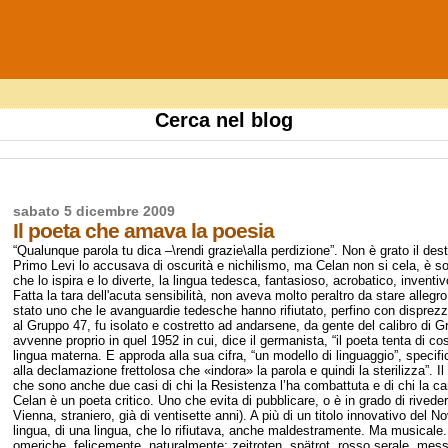
Cerca nel blog
sabato 5 dicembre 2009
Il poeta che amava la poesia
“Qualunque parola tu dica –\rendi grazie\alla perdizione”. Non è grato il des
Primo Levi lo accusava di oscurità e nichilismo, ma Celan non si cela, è sol
che lo ispira e lo diverte, la lingua tedesca, fantasioso, acrobatico, inventiv
Fatta la tara dell'acuta sensibilità, non aveva molto peraltro da stare alleg
stato uno che le avanguardie tedesche hanno rifiutato, perfino con dispre
al Gruppo 47, fu isolato e costretto ad andarsene, da gente del calibro di 
avvenne proprio in quel 1952 in cui, dice il germanista, “il poeta tenta di co
lingua materna. E approda alla sua cifra, “un modello di linguaggio”, specific
alla declamazione frettolosa che «indora» la parola e quindi la sterilizza”. I
che sono anche due casi di chi la Resistenza l’ha combattuta e di chi la ca
Celan è un poeta critico. Uno che evita di pubblicare, o è in grado di riveder
Vienna, straniero, già di ventisette anni). A più di un titolo innovativo del 
lingua, di una lingua, che lo rifiutava, anche maldestramente. Ma musicale.
omeriche, felicemente, naturalmente: zeitroten, spätrot, rosso serale, m