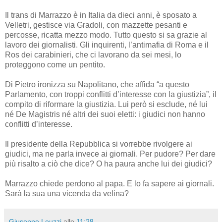
Il trans di Marrazzo è in Italia da dieci anni, è sposato a
Velletri, gestisce via Gradoli, con mazzette pesanti e
percosse, ricatta mezzo modo. Tutto questo si sa grazie al
lavoro dei giornalisti. Gli inquirenti, l’antimafia di Roma e il
Ros dei carabinieri, che ci lavorano da sei mesi, lo
proteggono come un pentito.
Di Pietro ironizza su Napolitano, che affida “a questo
Parlamento, con troppi conflitti d’interesse con la giustizia”, il
compito di riformare la giustizia. Lui però si esclude, né lui
né De Magistris né altri dei suoi eletti: i giudici non hanno
conflitti d’interesse.
Il presidente della Repubblica si vorrebbe rivolgere ai
giudici, ma ne parla invece ai giornali. Per pudore? Per dare
più risalto a ciò che dice? O ha paura anche lui dei giudici?
Marrazzo chiede perdono al papa. E lo fa sapere ai giornali.
Sarà la sua una vicenda da velina?
Giuseppe Leuzzi
alle
11:28