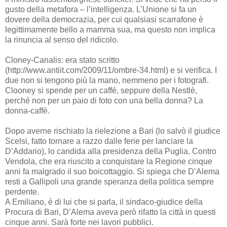
gusto della metafora – l’intelligenza. L’Unione si fa un
dovere della democrazia, per cui qualsiasi scarrafone è
legittimamente bello a mamma sua, ma questo non implica
la rinuncia al senso del ridicolo.
Cloney-Canalis: era stato scritto
(http://www.antiit.com/2009/11/ombre-34.html) e si verifica. I
due non si tengono più la mano, nemmeno per i fotografi.
Clooney si spende per un caffé, seppure della Nestlè,
perché non per un paio di foto con una bella donna? La
donna-caffè.
Dopo averne rischiato la rielezione a Bari (lo salvò il giudice
Scelsi, fatto tornare a razzo dalle ferie per lanciare la
D’Addario), lo candida alla presidenza della Puglia. Contro
Vendola, che era riuscito a conquistare la Regione cinque
anni fa malgrado il suo boicottaggio. Si spiega che D’Alema
resti a Gallipoli una grande speranza della politica sempre
perdente.
A Emiliano, è di lui che si parla, il sindaco-giudice della
Procura di Bari, D’Alema aveva però rifatto la città in questi
cinque anni. Sarà forte nei lavori pubblici.