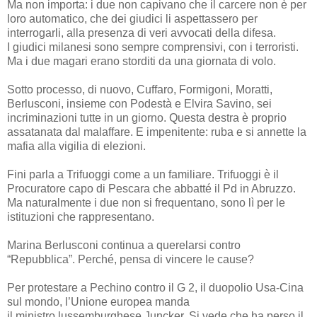
Ma non importa: i due non capivano che il carcere non è per
loro automatico, che dei giudici li aspettassero per
interrogarli, alla presenza di veri avvocati della difesa.
I giudici milanesi sono sempre comprensivi, con i terroristi.
Ma i due magari erano storditi da una giornata di volo.
Sotto processo, di nuovo, Cuffaro, Formigoni, Moratti,
Berlusconi, insieme con Podestà e Elvira Savino, sei
incriminazioni tutte in un giorno. Questa destra è proprio
assatanata dal malaffare. E impenitente: ruba e si annette la
mafia alla vigilia di elezioni.
Fini parla a Trifuoggi come a un familiare. Trifuoggi è il
Procuratore capo di Pescara che abbatté il Pd in Abruzzo.
Ma naturalmente i due non si frequentano, sono lì per le
istituzioni che rappresentano.
Marina Berlusconi continua a querelarsi contro
“Repubblica”. Perché, pensa di vincere le cause?
Per protestare a Pechino contro il G 2, il duopolio Usa-Cina
sul mondo, l’Unione europea manda
il ministro lussemburghese Juncker. Si vede che ha perso il