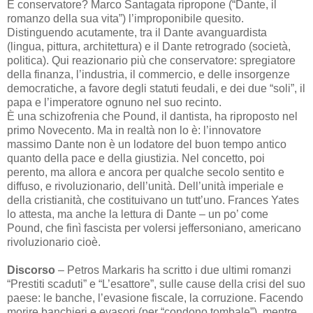
È conservatore? Marco Santagata ripropone (“Dante, il
romanzo della sua vita”) l’improponibile quesito.
Distinguendo acutamente, tra il Dante avanguardista
(lingua, pittura, architettura) e il Dante retrogrado (società,
politica). Qui reazionario più che conservatore: spregiatore
della finanza, l’industria, il commercio, e delle insorgenze
democratiche, a favore degli statuti feudali, e dei due “soli”, il
papa e l’imperatore ognuno nel suo recinto.
È una schizofrenia che Pound, il dantista, ha riproposto nel
primo Novecento. Ma in realtà non lo è: l’innovatore
massimo Dante non è un lodatore del buon tempo antico
quanto della pace e della giustizia. Nel concetto, poi
perento, ma allora e ancora per qualche secolo sentito e
diffuso, e rivoluzionario, dell’unità. Dell’unità imperiale e
della cristianità, che costituivano un tutt’uno. Frances Yates
lo attesta, ma anche la lettura di Dante – un po’ come
Pound, che finì fascista per volersi jeffersoniano, americano
rivoluzionario cioè.
Discorso
– Petros Markaris ha scritto i due ultimi romanzi
“Prestiti scaduti” e “L’esattore”, sulle cause della crisi del suo
paese: le banche, l’evasione fiscale, la corruzione. Facendo
morire banchieri e evasori (per “condono tombale”), mentre