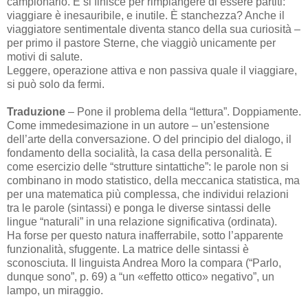
campionario. E si finisce per rimpiangere di essere partiti:
viaggiare è inesauribile, e inutile. È stanchezza? Anche il
viaggiatore sentimentale diventa stanco della sua curiosità –
per primo il pastore Sterne, che viaggiò unicamente per
motivi di salute.
Leggere, operazione attiva e non passiva quale il viaggiare,
si può solo da fermi.
Traduzione
– Pone il problema della “lettura”. Doppiamente.
Come immedesimazione in un autore – un’estensione
dell’arte della conversazione. O del principio del dialogo, il
fondamento della socialità, la casa della personalità. E
come esercizio delle “strutture sintattiche”: le parole non si
combinano in modo statistico, della meccanica statistica, ma
per una matematica più complessa, che individui relazioni
tra le parole (sintassi) e ponga le diverse sintassi delle
lingue “naturali” in una relazione significativa (ordinata).
Ha forse per questo natura inafferrabile, sotto l’apparente
funzionalità, sfuggente. La matrice delle sintassi è
sconosciuta. Il linguista Andrea Moro la compara (“Parlo,
dunque sono”, p. 69) a “un «effetto ottico» negativo”, un
lampo, un miraggio.