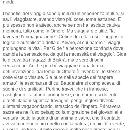
modi.
I benefici del viaggio sono quelli di un’esperienza inutile, si
sa. Il viaggiatore, avendo visto più cose, torna estraneo. E
più spesso non è atteso, anche se non ha lasciato cattiva
memoria, tutto come in Omero. Ma viaggiare è utile, “fa
lavorare l’immaginazione”, Céline decolla così - “fuggiasco
logico e autentico” a detta di Alvaro, al cui parere “i viaggi
prolungano la vita”. Per Gide “la percezione comincia dove
cambia la sensazione, da qui la necessità del viaggio”. Gide
lo diceva tra i ragazzi di Biskrà, ma è vero di ogni
sensazione. Anche perché viaggiare è una forma
dell’invenzione, dai tempi di Omero è inventare, le stesse
cose viste o vissute. Sia pure nella specie del “sapere
amaro”, le assonanze di cui Baudelaire si compiaceva, di
suoni e di significati. Perfino
travel
, che in francese,
castigliano, catalano, portoghese, e in numerosi dolenti
dialetti italiani significa travaglio, per gli inglesi diventa
dilettarsi vagabondando, strascico dell’impero. Primavera
sacra era nell’uso pelasgico la migrazione dei giovani alla
ventura, sotto la guida di un animale sacro, che il contatto
aveva mantenuto più diretto con la natura, un picchio verde,
un orso, un lupo - il mito greco è molto poco greco: non si