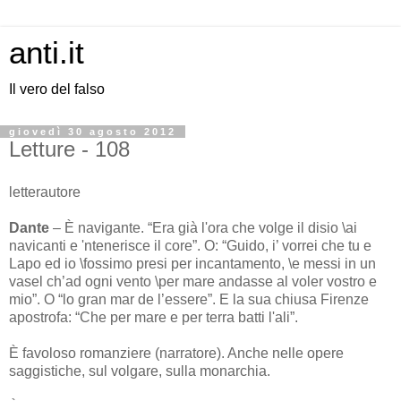
anti.it
Il vero del falso
giovedì 30 agosto 2012
Letture - 108
letterautore
Dante
– È navigante. “Era già l'ora che volge il disio \ai
navicanti e 'ntenerisce il core”. O: “Guido, i’ vorrei che tu e
Lapo ed io \fossimo presi per incantamento, \e messi in un
vasel ch’ad ogni vento \per mare andasse al voler vostro e
mio”. O “lo gran mar de l’essere”. E la sua chiusa Firenze
apostrofa: “Che per mare e per terra batti l'ali”.
È favoloso romanziere (narratore). Anche nelle opere
saggistiche, sul volgare, sulla monarchia.