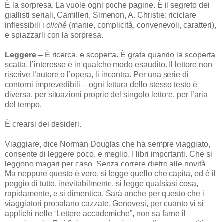
È la sorpresa. La vuole ogni poche pagine. È il segreto dei
giallisti seriali, Camilleri, Simenon, A. Christie: riciclare
inflessibili i
cliché
(manie, complicità, convenevoli, caratteri),
e spiazzarli con la sorpresa.
Leggere
– È ricerca, e scoperta. È grata quando la scoperta
scatta, l’interesse è in qualche modo esaudito. Il lettore non
riscrive l’autore o l’opera, li incontra. Per una serie di
contorni imprevedibili – ogni lettura dello stesso testo è
diversa, per situazioni proprie del singolo lettore, per l’aria
del tempo.
È crearsi dei desideri.
Viaggiare, dice Norman Douglas che ha sempre viaggiato,
consente di leggere poco, e meglio. I libri importanti. Che si
leggono magari per caso. Senza correre dietro alle novità.
Ma neppure questo è vero, si legge quello che capita, ed è il
peggio di tutto, inevitabilmente, si legge qualsiasi cosa,
rapidamente, e si dimentica. Sarà anche per questo che i
viaggiatori propalano cazzate, Genovesi, per quanto vi si
applichi nelle “Lettere accademiche”, non sa farne il