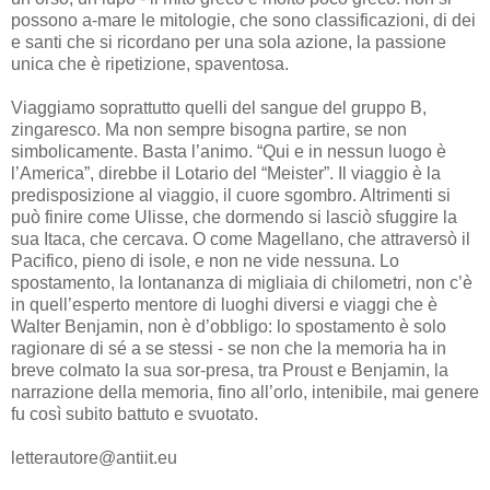
possono a-mare le mitologie, che sono classificazioni, di dei
e santi che si ricordano per una sola azione, la passione
unica che è ripetizione, spaventosa.
Viaggiamo soprattutto quelli del sangue del gruppo B,
zingaresco. Ma non sempre bisogna partire, se non
simbolicamente. Basta l’animo. “Qui e in nessun luogo è
l’America”, direbbe il Lotario del “Meister”. Il viaggio è la
predisposizione al viaggio, il cuore sgombro. Altrimenti si
può finire come Ulisse, che dormendo si lasciò sfuggire la
sua Itaca, che cercava. O come Magellano, che attraversò il
Pacifico, pieno di isole, e non ne vide nessuna. Lo
spostamento, la lontananza di migliaia di chilometri, non c’è
in quell’esperto mentore di luoghi diversi e viaggi che è
Walter Benjamin, non è d’obbligo: lo spostamento è solo
ragionare di sé a se stessi - se non che la memoria ha in
breve colmato la sua sor-presa, tra Proust e Benjamin, la
narrazione della memoria, fino all’orlo, intenibile, mai genere
fu così subito battuto e svuotato.
letterautore@antiit.eu