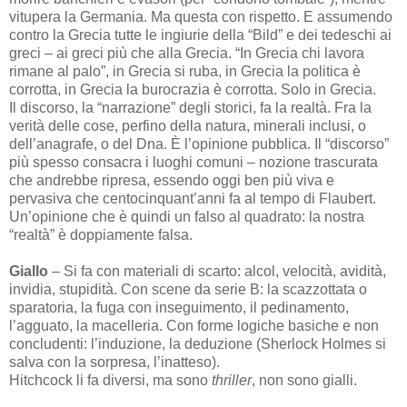
vitupera la Germania. Ma questa con rispetto. E assumendo
contro la Grecia tutte le ingiurie della “Bild” e dei tedeschi ai
greci – ai greci più che alla Grecia. “In Grecia chi lavora
rimane al palo”, in Grecia si ruba, in Grecia la politica è
corrotta, in Grecia la burocrazia è corrotta. Solo in Grecia.
Il discorso, la “narrazione” degli storici, fa la realtà. Fra la
verità delle cose, perfino della natura, minerali inclusi, o
dell’anagrafe, o del Dna. È l’opinione pubblica. Il “discorso”
più spesso consacra i luoghi comuni – nozione trascurata
che andrebbe ripresa, essendo oggi ben più viva e
pervasiva che centocinquant’anni fa al tempo di Flaubert.
Un’opinione che è quindi un falso al quadrato: la nostra
“realtà” è doppiamente falsa.
Giallo
– Si fa con materiali di scarto: alcol, velocità, avidità,
invidia, stupidità. Con scene da serie B: la scazzottata o
sparatoria, la fuga con inseguimento, il pedinamento,
l’agguato, la macelleria. Con forme logiche basiche e non
concludenti: l’induzione, la deduzione (Sherlock Holmes si
salva con la sorpresa, l’inatteso).
Hitchcock li fa diversi, ma sono
thriller
, non sono gialli.