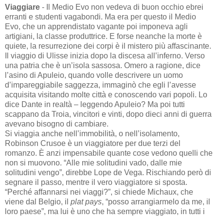
Viaggiare
- Il Medio Evo non vedeva di buon occhio ebrei
erranti e studenti vagabondi. Ma era per questo il Medio
Evo, che un apprendistato vagante poi imponeva agli
artigiani, la classe produttrice. E forse neanche la morte è
quiete, la resurrezione dei corpi è il mistero più affascinante.
Il viaggio di Ulisse inizia dopo la discesa all’inferno. Verso
una patria che è un’isola sassosa. Omero a ragione, dice
l’asino di Apuleio, quando volle descrivere un uomo
d’impareggiabile saggezza, immaginò che egli l’avesse
acquisita visitando molte città e conoscendo vari popoli. Lo
dice Dante in realtà – leggendo Apuleio? Ma poi tutti
scappano da Troia, vincitori e vinti, dopo dieci anni di guerra
avevano bisogno di cambiare.
Si viaggia anche nell’immobilità, o nell’isolamento,
Robinson Crusoe è un viaggiatore per due terzi del
romanzo. È anzi impensabile quante cose vedono quelli che
non si muovono. “Alle mie solitudini vado, dalle mie
solitudini vengo”, direbbe Lope de Vega. Rischiando però di
segnare il passo, mentre il vero viaggiatore si sposta.
“Perché affannarsi nei viaggi?”, si chiede Michaux, che
viene dal Belgio, il
plat pays
, “posso arrangiarmelo da me, il
loro paese”, ma lui è uno che ha sempre viaggiato, in tutti i