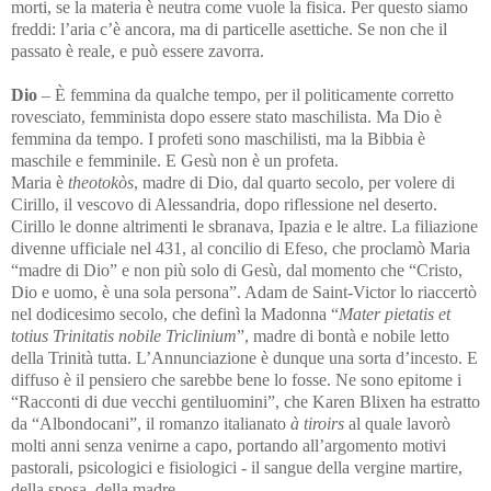
morti, se la materia è neutra come vuole la fisica.
Per questo siamo
freddi: l’aria c’è ancora, ma di particelle asettiche. Se non che il
passato è reale, e può essere zavorra.
Dio
– È femmina da qualche tempo, per il politicamente corretto
rovesciato, femminista dopo essere stato maschilista. Ma
Dio è
femmina da tempo. I profeti sono maschilisti, ma la Bibbia è
maschile e femminile. E Gesù non è un profeta.
Maria è
theotokòs
, madre di Dio, dal quarto secolo, per volere di
Cirillo, il vescovo di Alessandria, dopo riflessione nel deserto.
Cirillo le donne altrimenti le sbranava, Ipazia e le altre. La filiazione
divenne ufficiale nel 431, al concilio di Efeso, che
proclamò Maria
“madre di Dio” e non più solo di Gesù, dal momento che “Cristo,
Dio e uomo, è una sola persona”. Adam de Saint-Victor lo riaccertò
nel dodicesimo secolo, che definì la Madonna “
Mater pietatis et
totius Trinitatis nobile Triclinium
”, madre di bontà e nobile letto
della Trinità tutta. L’Annunciazione è dunque una sorta d’incesto. E
diffuso è il pensiero che sarebbe bene
lo fosse. Ne sono epitome i
“
Racconti di due vecchi gentiluomini”, che Karen Blixen ha estratto
da “Albondocani”, il romanzo italianato
à
tiroirs
al quale lavorò
molti anni senza venirne a capo, portando all’argomento motivi
pastorali, psicologici e fisiologici - il sangue della vergine martire,
della sposa, della madre.