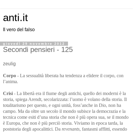
anti.it
Il vero del falso
giovedì 29 novembre 2012
Secondi pensieri - 125
zeulig
Corpo
-
La sessualità liberata ha tendenza a elidere il corpo, con
l’anima.
Crisi
- La libertà era il fiume degli antichi, quello dei moderni è la
storia, spiega Arendt, secolarizzata: l’uomo è volano della storia. Il
totalitarismo per questo, e ogni unità, foss’anche in Dio, non ha
campo. Ma d
a oltre un secolo il mondo subisce la democrazia e la
tecnica come esiti d’una storia che non è più opera sua, se il mondo
è Europa, che non è più perciò storia. Viviamo in epoca tarda, la
poststoria degli apocalittici. Da
revenants
, fantasmi afflitti, essendo