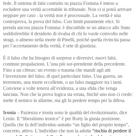
fede. Il sistema di falsi costruito su piazza Fontana è inteso a
escludere una verità accertabile in tribunale. Non ci si potrà arrivare
neppure per caso - la verità non è processuale. La verità è una
controprova, la prova del falso. Con limiti puramente etici. Si
prenda ancora piazza Fontana: è discutibile se un attacco allo Stato
soddisferebbe il desiderio di rivalsa di chi lo vuole coinvolto nelle
stragi, o almeno nella morte di Pinelli, poiché quella rivincita passa
per l’accertamento della verità, è sete di giustizia.
È il falso che ha bisogno di sorprese e diversivi, nuovi falsi,
continue propalazioni. L’una più sor-prendente della precedente.
Fino a un
climax
: un evento o trauma che mandi agli atti
l’invenzione del falso, di quel particolare falso. Una guerra, un
terremoto, una morte eccellente, o un falso maggiore tra i tanti.
Conviene a volte tenersi all’evidenza, a una sfida che venga
lanciata. Non che la prova logica sia errata, finché uno non ci crede:
mette il nemico in allarme, ma gli fa perdere tempo per la difesa.
Ironia
– Pazienza e ironia sono le qualità del rivoluzionario, dice
Lenin. Il “liberalismo ironico” è per Rorty la giusta posizione.
Quella che fa dell’individuo astratto “un figlio del proprio tempo”,
concreto, attivo. L’individuo che non la adotta
“rischia di perdere il