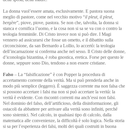
La donna vuol’essere amata, esclusivamente. E pastora suona
meglio di pastore, come nel vecchio motivo “
il pleut, il pleut,
bergère
”, piove, piove, pastora. Se non che, talvolta, la donna si
stanca e cornifica l’uomo, e la cosa non si sa se va con o contro la
teologia femminile. Di Cristo invece non si può dire. I Magi
vennero ad assicurarsi che fosse un ometto, e il dibattito sulla
circoncisione, da san Bernardo a Lollio, lo accertò: la teologia
dell’incarnazione si conferma anche nel sesso. Il Cristo delle donne,
d’iconologia bizantina, è roba gnostica, eretica. Forse per questo le
donne, seppure sono Dio, tendono a non essere cristiane.
Falso
– La “falsificazione” è con Popper la procedura di
accertamento corrente della verità. Ma si può prenderla anche in
modo più semplice (leggero). È saggezza corrente ma non falsa che
si possono accertare i falsi ma non si può accertare la verità: la
verità è evidente. Con riscontri correnti ma anch’essi non falsi.
Nel dominio del falso, dell’artificioso, della disinformazione, gli
ostacoli da abbattere per arrivare alla verità sono infiniti, perché
sono sistemici. Nel calcolo, in qualsiasi tipo di calcolo, dalla
matematica alle convenienze, la difficoltà è solo logica. Nella storia
si sa per l’esperienza dei falsi, molti dei quali costruiti in buona