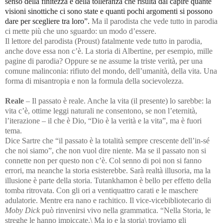
senso della finitezza e della tolleranza che risulta dal capire quante
visioni sinottiche ci sono state e quanti pochi argomenti si possono
dare per scegliere tra loro”.
Ma il parodista che vede tutto in parodia
ci mette più che uno sguardo: un modo d’essere.
Il lettore del parodista (Proust) fatalmente vede tutto in parodia,
anche dove essa non c’è. La storia di Albertine, per esempio, mille
pagine di parodia? Oppure se ne assume la triste verità, per una
comune malinconia: rifiuto del mondo, dell’umanità, della vita. Una
forma di misantropia e non la formula della socievolezza.
Reale
– Il passato è reale. Anche la vita (il presente) lo sarebbe: la
vita c’è, ottime leggi naturali ne consentono, se non l’eternità,
l’iterazione – il che è Dio, “Dio è la verità e la vita”, ma è fuori
tema.
Dice Sartre che “il passato è la totalità sempre crescente dell’in-sé
che noi siamo”, che non vuol dire niente. Ma se il passato non si
connette non per questo non c’è. Col senno di poi non si fanno
errori, ma neanche la storia esisterebbe. Sarà realtà illusoria, ma la
illusione è parte della storia. Tutankhamon è bello per effetto della
tomba ritrovata. Con gli ori a ventiquattro carati e le maschere
adulatorie. Mentre era nano e rachitico. Il vice-vicebibliotecario di
Moby
Dick
può rinvenirsi vivo nella grammatica.
“Nella Storia, le
streghe le hanno impiccate.\ Ma io e la storia\ troviamo gli