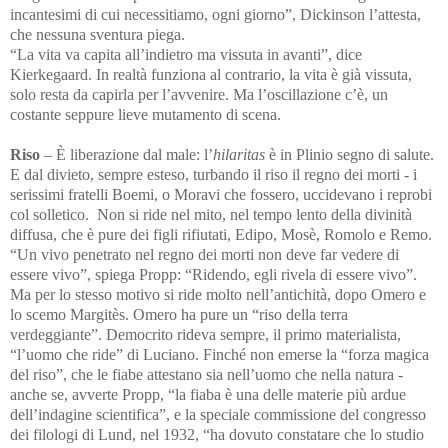
incantesimi di cui necessitiamo, ogni giorno”, Dickinson l’attesta,
che nessuna sventura piega.
“La vita va capita all’indietro ma vissuta in avanti”, dice
Kierkegaard. In realtà funziona al contrario, la vita è già vissuta,
solo resta da capirla per l’avvenire. Ma l’oscillazione c’è, un
costante seppure lieve mutamento di scena.
Riso
– È liberazione dal male: l’
hilaritas
è in Plinio segno di salute.
E dal divieto, sempre esteso, turbando il riso il regno dei morti - i
serissimi fratelli Boemi, o Moravi che fossero, uccidevano i reprobi
col solletico. Non si ride nel mito, nel tempo lento della divinità
diffusa, che è pure dei figli rifiutati, Edipo, Mosè, Romolo e Remo.
“Un vivo penetrato nel regno dei morti non deve far vedere di
essere vivo”, spiega Propp: “Ridendo, egli rivela di essere vivo”.
Ma per lo stesso motivo si ride molto nell’antichità, dopo Omero e
lo scemo Margitès. Omero ha pure un “riso della terra
verdeggiante”. Democrito rideva sempre, il primo materialista,
“l’uomo che ride” di Luciano. Finché non emerse la “forza magica
del riso”, che le fiabe attestano sia nell’uomo che nella natura -
anche se, avverte Propp, “la fiaba è una delle materie più ardue
dell’indagine scientifica”, e la speciale commissione del congresso
dei filologi di Lund, nel 1932, “ha dovuto constatare che lo studio