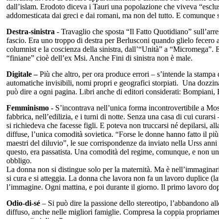
dall’islam. Erodoto diceva i Tauri una popolazione che viveva “esclu
addomesticata dai greci e dai romani, ma non del tutto. E comunque su
Destra-sinistra
- Travaglio che sposta “Il Fatto Quotidiano” sull’arres
fascio. Era uno troppo di destra per Berlusconi quando glielo fecero 
columnist e la coscienza della sinistra, dall’“Unità” a “Micromega”. E
“finiane” cioè dell’ex Msi. Anche Fini di sinistra non è male.
Digitale –
Più che altro, per ora produce errori – s’intende la stampa di
automatiche invisibili, nomi propri e geografici storpiati. Una dozzina
può dire a ogni pagina. Libri anche di editori considerati: Bompiani, 
Femminismo -
S’incontrava nell’unica forma incontrovertibile a Mos
fabbrica, nell’edilizia, e i turni di notte. Senza una casa di cui cura
si richiedeva che facesse figli. E poteva non truccarsi né depilarsi, al
diffuse, l’unica comodità sovietica.
“Forse le donne hanno fatto il più
maestri del diluvio”, le sue corrispondenze da inviato nella Urss anni 1
questo, era passatista. Una comodità del regime, comunque, e non una 
obbligo.
La donna non si distingue solo per la maternità. Ma è nell’immaginar
si cura e si atteggia. La donna che lavora non fa un lavoro duplice (lava
l’immagine. Ogni mattina, e poi durante il giorno. Il primo lavoro dop
Odio-di-sé
– Si può dire la passione dello stereotipo, l’abbandono all
diffuso, anche nelle migliori famiglie. Compresa la coppia propriament