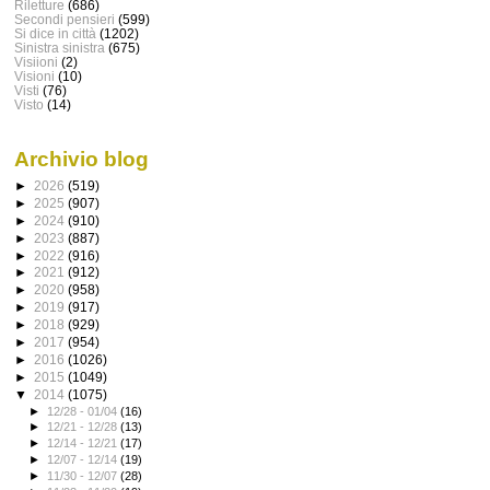
Riletture
(686)
Secondi pensieri
(599)
Si dice in città
(1202)
Sinistra sinistra
(675)
Visiioni
(2)
Visioni
(10)
Visti
(76)
Visto
(14)
Archivio blog
►
2026
(519)
►
2025
(907)
►
2024
(910)
►
2023
(887)
►
2022
(916)
►
2021
(912)
►
2020
(958)
►
2019
(917)
►
2018
(929)
►
2017
(954)
►
2016
(1026)
►
2015
(1049)
▼
2014
(1075)
►
12/28 - 01/04
(16)
►
12/21 - 12/28
(13)
►
12/14 - 12/21
(17)
►
12/07 - 12/14
(19)
►
11/30 - 12/07
(28)