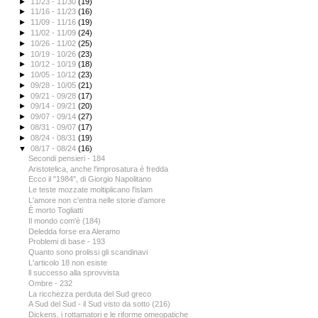
►
11/23 - 11/30
(19)
►
11/16 - 11/23
(16)
►
11/09 - 11/16
(19)
►
11/02 - 11/09
(24)
►
10/26 - 11/02
(25)
►
10/19 - 10/26
(23)
►
10/12 - 10/19
(18)
►
10/05 - 10/12
(23)
►
09/28 - 10/05
(21)
►
09/21 - 09/28
(17)
►
09/14 - 09/21
(20)
►
09/07 - 09/14
(27)
►
08/31 - 09/07
(17)
►
08/24 - 08/31
(19)
▼
08/17 - 08/24
(16)
Secondi pensieri - 184
Aristotelica, anche l'improsatura è fredda
Ecco il "1984", di Giorgio Napolitano
Le teste mozzate moltiplicano l'islam
L'amore non c'entra nelle storie d'amore
È morto Togliatti
Il mondo com'è (184)
Deledda forse era Aleramo
Problemi di base - 193
Quanto sono prolissi gli scandinavi
L'articolo 18 non esiste
ll successo alla sprovvista
Ombre - 232
La ricchezza perduta del Sud greco
A Sud del Sud - il Sud visto da sotto (216)
Dickens, i rottamatori e le riforme omeopatiche