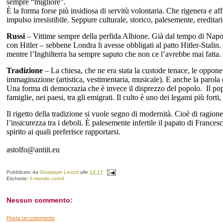
sempre “migliore”.
È la forma forse più insidiosa di servitù volontaria. Che rigenera e af
impulso irresistibile. Seppure culturale, storico, palesemente, ereditar
Russi
– Vittime sempre della perfida Albione. Già dal tempo di Napole
con Hitler – sebbene Londra li avesse obbligati al patto Hitler-Stali
mentre l’Inghilterra ha sempre saputo che non ce l’avrebbe mai fatta.
Tradizione
– La chiesa, che ne era stata la custode tenace, le oppone i
immaginazione (artistica, vestimentaria, musicale). E anche la parola è
Una forma di democrazia che è invece il disprezzo del popolo. Il popo
famiglie, nei paesi, tra gli emigrati. Il culto è uno dei legami più forti
Il rigetto della tradizione si vuole segno di modernità. Cioè di ragion
l’insicurezza tra i deboli. È palesemente infertile il papato di France
spirito ai quali preferisce rapportarsi.
astolfo@antiit.eu
Pubblicato da
Giuseppe Leuzzi
alle
12:17
Etichette:
Il mondo com'è
Nessun commento:
Posta un commento