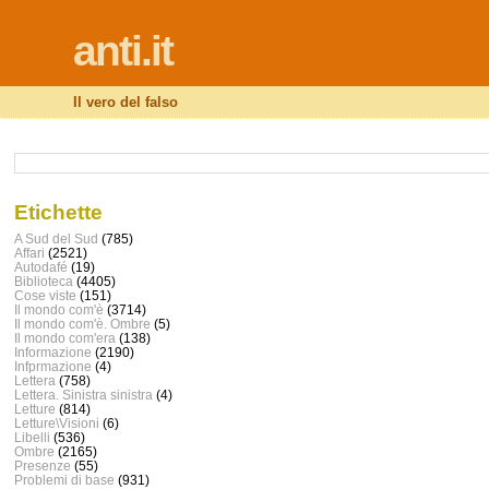
anti.it
Il vero del falso
Etichette
A Sud del Sud
(785)
Affari
(2521)
Autodafé
(19)
Biblioteca
(4405)
Cose viste
(151)
Il mondo com'è
(3714)
Il mondo com'è. Ombre
(5)
Il mondo com'era
(138)
Informazione
(2190)
Infprmazione
(4)
Lettera
(758)
Lettera. Sinistra sinistra
(4)
Letture
(814)
Letture\Visioni
(6)
Libelli
(536)
Ombre
(2165)
Presenze
(55)
Problemi di base
(931)