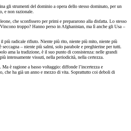
fina gli strumenti del dominio a opera dello stesso dominato, per un
io, e non razionale.
one, che sconfissero per primi e prepararono alla disfatta. Lo stesso
n. Vincono troppo? Hanno perso in Afghanistan, ma lì anche gli Usa –
l più radicale rifiuto. Niente più rito, niente più mito, niente più
 seccagna – niente più salmi, solo parabole e preghierine per tutti.
lo ama la tradizione, è il suo punto di consistenza: nelle grandi
, più intensamente vissuti, nella periodicità, nella certezza.
e. Ma è ragione a basso voltaggio: diffonde l’incertezza e
sco, che ha già un anno e mezzo di vita. Soprattutto coi deboli di