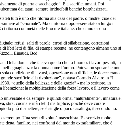
sivamente di guerra e saccheggio”. E a sacrifici umani. Poi
bentrata dai tatari, sempre irriducibili benché borghesizzati.
tateli tutti è uno che ritorna alla casa del padre, o madre, cioè del
assumere al “Giornale”. Ma ci ritorna dopo essere stato a lungo il
 ci ritorna con metà delle Procure italiane, che erano e sono
gitale: refusi, salti di parole, errori di sillabazione, correzioni
 di libri letti di fila, di stampa recente, ne contengono almeno uno si
Rizzoli, Einaudi, Bcd.
ca. Della donna che faceva quello che fa l’uomo: i lavori pesanti, in
rsi – nell’eguaglianza: la donna come l’uomo. Poteva on sposarsi e non
la sola condizione di lavarsi, operazione non difficile, le docce erano
 grande sacrificio alla rivoluzione”, notava Corrado Alvaro in “I
930, “quello della bellezza e della grazia” - ma lo scrittore, in
liberazione: la moltiplicazione della forza lavoro, e il lavoro come
io universale e da sempre, e quindi ormai “naturalmente”, innaturale:
, stira, cucina e rifà i letti) ma triplice, poiché deve curare
pio lo può dismettere, se è single o poco casalinga, il secondo no.
o stereotipo. Una sorta di voluttà masochista. È esercizio molto
e detta, familire, nei confronti del mondo extrafamiliare, che è