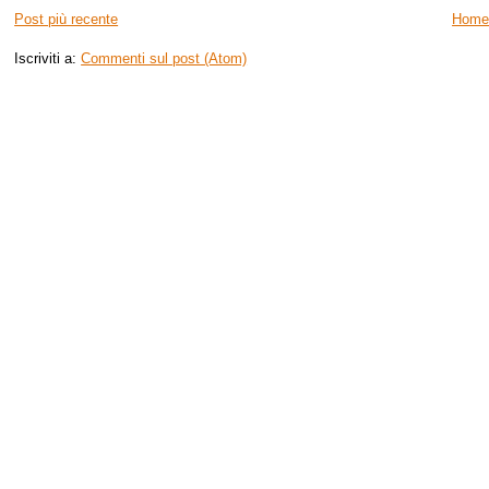
Post più recente
Home
Iscriviti a:
Commenti sul post (Atom)