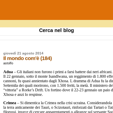
Cerca nel blog
giovedì 21 agosto 2014
Il mondo com'è (184)
astolfo
Adua
– Gli italiani non furono i primi a farsi battere dai neri african
Il 22 gennaio, sotto il monte Isandlwana, un reggimento di 1.800 effett
cannoni, fu quasi annientato dagli Xhosa. L dramma di Adua fu la dime
Settemila dei quali morirono, con 1.500 feriti, la metà. Il ministero d
“vittoria” a Rorke’s Drift. Un fortino dove il 22-23 gennaio un paio di 
Xhosa e anzi lo respinse.
Crimea
– Si dimentica la Crimea nella crisi ucraina. Considerandola
la terra anticamente dei Tauri, o Scizotauri, rinforzati dai Tartari o Ta
filorussi, invece di cercare apparentamenti o alleanze sul versante Su