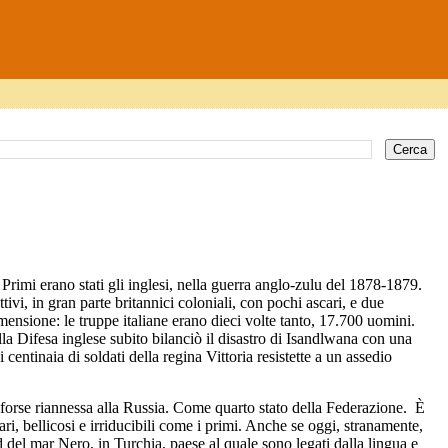
i. Primi erano stati gli inglesi, nella guerra anglo-zulu del 1878-1879.
ivi, in gran parte britannici coloniali, con pochi ascari, e due
nsione: le truppe italiane erano dieci volte tanto, 17.700 uomini.
ella Difesa inglese subito bilanciò il disastro di Isandlwana con una
centinaia di soldati della regina Vittoria resistette a un assedio
 forse riannessa alla Russia. Come quarto stato della Federazione. È
tari, bellicosi e irriducibili come i primi. Anche se oggi, stranamente,
d del mar Nero, in Turchia, paese al quale sono legati dalla lingua e