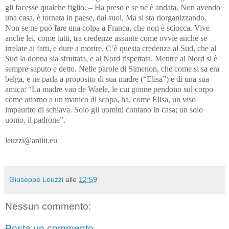
gli facesse qualche figlio. – Ha preso e se ne è andata. Non avendo
una casa, è tornata in paese, dai suoi. Ma si sta riorganizzando.
Non se ne può fare una colpa a Franca, che non è sciocca. Vive
anche lei, come tutti, tra credenze assunte come ovvie anche se
irrelate ai fatti, e dure a morire. C’è questa credenza al Sud, che al
Sud la donna sia sfruttata, e al Nord rispettata. Mentre al Nord si è
sempre saputo e detto. Nelle parole di Simenon, che come si sa era
belga, e ne parla a proposito di sua madre (“Elisa”) e di una sua
amica: “La madre van de Waele, le cui gonne pendono sul corpo
come attorno a un manico di scopa, ha, come Elisa, un viso
impaurito di schiava. Solo gli uomini contano in casa; un solo
uomo, il padrone”.
leuzzi@antiit.eu
Giuseppe Leuzzi
alle
12:59
Nessun commento:
Posta un commento