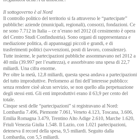
Il sottogoverno è al Nord
Il controllo politico del territorio si fa attraverso le “partecipate”
pubbliche: aziende (municipali, regionali), consorzi, fondazioni. Ce
ne sono 7.712 in Italia – ce n’erano nel 2012 (il censimento è opera
del Centro Studi Confindustria). Sono organi di rappresentanza e
mediazione politica, di appannaggi piccoli e grandi, e di
trasferimenti politici (sovvenzioni, posti di lavoro, consulenze).
Tutte insieme, le partecipazioni pubbliche assommavano nel 2012 a
40 mila (39.997 per l’esattezza), e assorbivano una spesa di 22,7
miliardi. Una cifra enorme.
Per oltre la metà, 12,8 miliardi, questa spesa andava a partecipazioni
del tutto improduttive. Perlomeno ai fini dell’interesse pubblico:
senza rendere cioè alcun servizio, se non quello alla perpetuazione
degli stessi enti. Gli enti improduttivi erano il 63,9 per cento del
totale.
Cinque sesti delle “partecipazioni” si registravano al Nord:
Lombardia 7.496, Piemonte 7.061, Veneto 4.123, Toscana, 3.606,
Emilia Romagna 3.479, Trentino Alto Adige 2.610, Marche 1.620,
Friuli Venezia Giulia 1.548. Il Lazio, con 1.021 partecipazioni,
deteneva il record della spesa, 9,5 miliardi. Seguito dalla
Lombardia, con 5,5 miliardi.