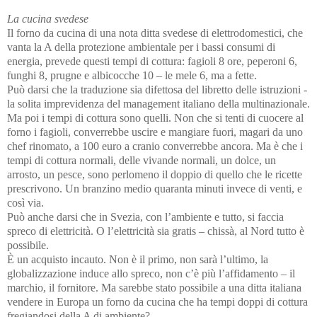
La cucina svedese
Il forno da cucina di una nota ditta svedese di elettrodomestici, che
vanta la A della protezione ambientale per i bassi consumi di
energia, prevede questi tempi di cottura: fagioli 8 ore, peperoni 6,
funghi 8, prugne e albicocche 10 – le mele 6, ma a fette.
Può darsi che la traduzione sia difettosa del libretto delle istruzioni -
la solita imprevidenza del management italiano della multinazionale.
Ma poi i tempi di cottura sono quelli. Non che si tenti di cuocere al
forno i fagioli, converrebbe uscire e mangiare fuori, magari da uno
chef rinomato, a 100 euro a cranio converrebbe ancora. Ma è che i
tempi di cottura normali, delle vivande normali, un dolce, un
arrosto, un pesce, sono perlomeno il doppio di quello che le ricette
prescrivono. Un branzino medio quaranta minuti invece di venti, e
così via.
Può anche darsi che in Svezia, con l’ambiente e tutto, si faccia
spreco di elettricità. O l’elettricità sia gratis – chissà, al Nord tutto è
possibile.
È un acquisto incauto. Non è il primo, non sarà l’ultimo, la
globalizzazione induce allo spreco, non c’è più l’affidamento – il
marchio, il fornitore. Ma sarebbe stato possibile a una ditta italiana
vendere in Europa un forno da cucina che ha tempi doppi di cottura
fregiandosi della A di ambiente?