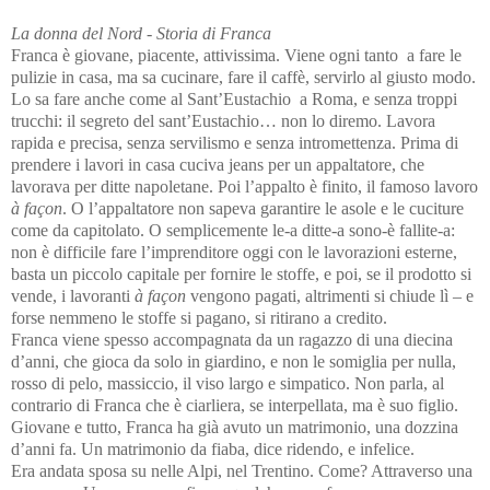
La donna del Nord - Storia di Franca
Franca è giovane, piacente, attivissima. Viene ogni tanto a fare le
pulizie in casa, ma sa cucinare, fare il caffè, servirlo al giusto modo.
Lo sa fare anche come al Sant’Eustachio a Roma, e senza troppi
trucchi: il segreto del sant’Eustachio… non lo diremo. Lavora
rapida e precisa, senza servilismo e senza intromettenza. Prima di
prendere i lavori in casa cuciva jeans per un appaltatore, che
lavorava per ditte napoletane. Poi l’appalto è finito, il famoso lavoro
à façon
. O l’appaltatore non sapeva garantire le asole e le cuciture
come da capitolato. O semplicemente le-a ditte-a sono-è fallite-a:
non è difficile fare l’imprenditore oggi con le lavorazioni esterne,
basta un piccolo capitale per fornire le stoffe, e poi, se il prodotto si
vende, i lavoranti
à façon
vengono pagati, altrimenti si chiude lì – e
forse nemmeno le stoffe si pagano, si ritirano a credito.
Franca viene spesso accompagnata da un ragazzo di una diecina
d’anni, che gioca da solo in giardino, e non le somiglia per nulla,
rosso di pelo, massiccio, il viso largo e simpatico. Non parla, al
contrario di Franca che è ciarliera, se interpellata, ma è suo figlio.
Giovane e tutto, Franca ha già avuto un matrimonio, una dozzina
d’anni fa. Un matrimonio da fiaba, dice ridendo, e infelice.
Era andata sposa su nelle Alpi, nel Trentino. Come? Attraverso una