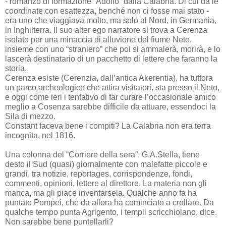
- romanzo di formazione “Adolfo” dalla Calabria. Di cui dà le
coordinate con esattezza, benché non ci fosse mai stato -
era uno che viaggiava molto, ma solo al Nord, in Germania,
in Inghilterra. Il suo alter ego narratore si trova a Cerenza
isolato per una minaccia di alluvione del fiume Neto,
insieme con uno “straniero” che poi si ammalerà, morirà, e lo
lascerà destinatario di un pacchetto di lettere che faranno la
storia.
Cerenza esiste (Cerenzia, dall’antica Akerentia), ha tuttora
un parco archeologico che attira visitatori, sta presso il Neto,
e oggi come ieri i tentativo di far curare l’occasionale amico
meglio a Cosenza sarebbe difficile da attuare, essendoci la
Sila di mezzo.
Constant faceva bene i compiti? La Calabria non era terra
incognita, nel 1816.
Una colonna del “Corriere della sera”. G.A.Stella, tiene
desto il Sud (quasi) giornalmente con malefatte piccole e
grandi, tra notizie, reportages, corrispondenze, fondi,
commenti, opinioni, lettere al direttore. La materia non gli
manca, ma gli piace inventarsela. Qualche anno fa ha
puntato Pompei, che da allora ha cominciato a crollare. Da
qualche tempo punta Agrigento, i templi scricchiolano, dice.
Non sarebbe bene puntellarli?