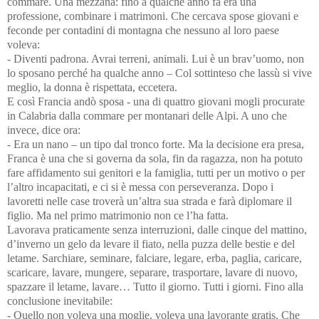
commare. Una mezzana: fino a qualche anno fa era una
professione, combinare i matrimoni. Che cercava spose giovani e
feconde per contadini di montagna che nessuno al loro paese
voleva:
- Diventi padrona. Avrai terreni, animali. Lui è un brav’uomo, non
lo sposano perché ha qualche anno – Col sottinteso che lassù si vive
meglio, la donna è rispettata, eccetera.
E così Francia andò sposa - una di quattro giovani mogli procurate
in Calabria dalla commare per montanari delle Alpi. A uno che
invece, dice ora:
- Era un nano – un tipo dal tronco forte. Ma la decisione era presa,
Franca è una che si governa da sola, fin da ragazza, non ha potuto
fare affidamento sui genitori e la famiglia, tutti per un motivo o per
l’altro incapacitati, e ci si è messa con perseveranza.
Dopo i
lavoretti nelle case troverà un’altra sua strada e farà diplomare il
figlio. Ma nel primo matrimonio
non
ce l’ha fatta.
Lavorava praticamente senza interruzioni, dalle cinque del mattino,
d’inverno un gelo da levare il fiato, nella puzza delle bestie e del
letame. Sarchiare, seminare, falciare, legare, erba, paglia, caricare,
scaricare, lavare, mungere, separare, trasportare, lavare di nuovo,
spazzare il letame, lavare… Tutto il giorno. Tutti i giorni. Fino alla
conclusione inevitabile:
- Quello non voleva una moglie, voleva una lavorante gratis. Che