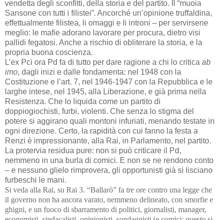
vendetta degli sconfitti, della storia e del partito. Il “muoia
Sansone con tutti i filistei”. Ancorché un’opinione truffaldina,
effettualmente filistea, li omaggi e li introni – per servirsene
meglio: le mafie adorano lavorare per procura, dietro visi
pallidi fegatosi. Anche a rischio di obliterare la storia, e la
propria buona coscienza.
L’ex Pci ora Pd fa di tutto per dare ragione a chi lo critica
ab
imo
, dagli inizi e dalle fondamenta: nel 1948 con la
Costituzione e l’art. 7, nel 1946-1947 con la Repubblica e le
larghe intese, nel 1945, alla Liberazione, e già prima nella
Resistenza. Che lo liquida come un partito di
doppiogiochisti, furbi, violenti. Che senza lo stigma del
potere si aggirano quali montoni infuriati, menando testate in
ogni direzione. Certo, la rapidità con cui fanno la festa a
Renzi è impressionante, alla Rai, in Parlamento, nel partito.
La protervia residua pure: non si può criticare il Pd,
nemmeno in una burla di comici. E non se ne rendono conto
– e nessuno glielo rimprovera, gli opportunisti già si lisciano
furbeschi le mani.
Si veda alla Rai, su Rai 3.
“Ballarò” fa tre ore contro una legge che
il governo non ha ancora varato, nemmeno delineato, con smorfie e
ghigni, e un fuoco di sbarramento di politici, giornalisti, manager,
economisti, sindacalisti, opinionisti, sondaggisti (e comici: questo si