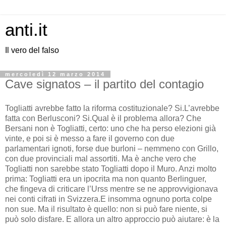
anti.it
Il vero del falso
mercoledì 12 marzo 2014
Cave signatos – il partito del contagio
Togliatti avrebbe fatto la riforma costituzionale? Si.
L’avrebbe
fatta con Berlusconi? Si.
Qual è il problema allora? Che
Bersani non è Togliatti, certo: uno che ha perso elezioni già
vinte, e poi si è messo a fare il governo con due
parlamentari ignoti, forse due burloni – nemmeno con Grillo,
con due provinciali mal assortiti. Ma è anche vero che
Togliatti non sarebbe stato Togliatti dopo il Muro. Anzi molto
prima: Togliatti era un ipocrita ma non quanto Berlinguer,
che fingeva di criticare l’Urss mentre se ne approvvigionava
nei conti cifrati in Svizzera.
E insomma ognuno porta colpe
non sue. Ma il risultato è quello: non si può fare niente, si
può solo disfare. E allora un altro approccio può aiutare: è la