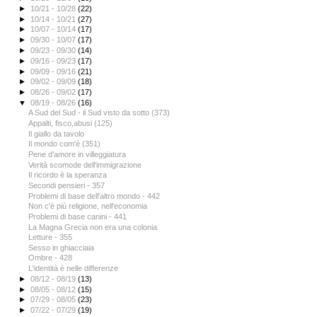
►
10/21 - 10/28
(22)
►
10/14 - 10/21
(27)
►
10/07 - 10/14
(17)
►
09/30 - 10/07
(17)
►
09/23 - 09/30
(14)
►
09/16 - 09/23
(17)
►
09/09 - 09/16
(21)
►
09/02 - 09/09
(18)
►
08/26 - 09/02
(17)
▼
08/19 - 08/26
(16)
A Sud del Sud - il Sud visto da sotto (373)
Appalti, fisco,abusi (125)
Il giallo da tavolo
Il mondo com'è (351)
Pene d'amore in villeggiatura
Verità scomode dell'immigrazione
Il ricordo è la speranza
Secondi pensieri - 357
Problemi di base dell'altro mondo - 442
Non c'è più religione, nell'economia
Problemi di base canini - 441
La Magna Grecia non era una colonia
Letture - 355
Sesso in ghiacciaia
Ombre - 428
L'identità è nelle differenze
►
08/12 - 08/19
(13)
►
08/05 - 08/12
(15)
►
07/29 - 08/05
(23)
►
07/22 - 07/29
(19)