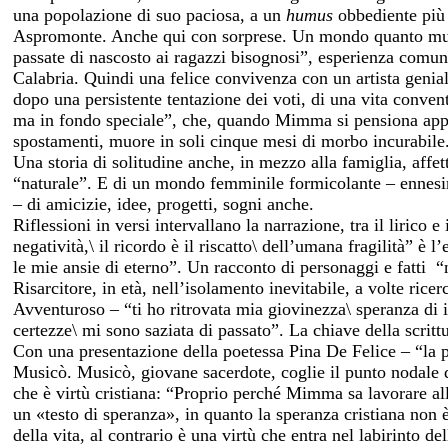
una popolazione di suo paciosa, a un
humus
obbediente più 
Aspromonte. Anche qui con sorprese. Un mondo quanto mut
passate di nascosto ai ragazzi bisognosi”, esperienza comun
Calabria. Quindi una felice convivenza con un artista geni
dopo una persistente tentazione dei voti, di una vita conven
ma in fondo speciale”, che, quando Mimma si pensiona appena
spostamenti, muore in soli cinque mesi di morbo incurabile
Una storia di solitudine anche, in mezzo alla famiglia, affe
“naturale”. E di un mondo femminile formicolante – ennesim
– di amicizie, idee, progetti, sogni anche.
Riflessioni in versi intervallano la narrazione, tra il lirico e
negatività,\ il ricordo è il riscatto\ dell’umana fragilità” è l
le mie ansie di eterno”. Un racconto di personaggi e fatti
“
Risarcitore, in età, nell’isolamento inevitabile, a volte rice
Avventuroso – “ti ho ritrovata mia giovinezza\ speranza di i
certezze\ mi sono saziata di passato”. La chiave della scrit
Con una presentazione della poetessa Pina De Felice – “la p
Musicò. Musicò, giovane sacerdote, coglie il punto nodale d
che è virtù cristiana: “Proprio perché Mimma sa lavorare all’
un «testo di speranza», in quanto la speranza cristiana non 
della vita, al contrario è una virtù che entra nel labirinto d