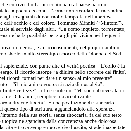
che corrivo. Lo ha poi continuato al paese natio in
ato in pochi decenni – “come non ricordare le merendine
e agli insegnanti di non molto tempo fa nell’ubertosa
ale dell’occhio e del colore, Tommaso Minniti (“Mintom”),
tuale al servizio degli altri. “Un uomo inquieto, tormentato,
 ne ha la posibilità per stargli più vicina nei frequenti
.
ttuosa, numerosa, e ai riconoscimenti, nel proprio ambito
o sberleffo allo stereotipo sciocco della “donna del Sud”
 il sapienziale, con punte alte di verità poetica. “L’oblio è la
’esergo. Il ricordo insorge “a diluire nello scorrere del finito\
nei ricordi tornati per dare un senso\ al mio presente”.
rcato – “il mio animo vuoto\ si sazia di nostalgia”.
nfinite\ certezze”. Infine contento: “Mi sono abbeverata di
tura de “Gli anni”, semplice ma accattivante.
arola diviene libertà”. E una postfazione di Giancarlo
i questo tipo di scrittura, agganciandolo alla speranza –
interno della sua storia, senza ritoccarla, fa del suo testo
è utopica né sganciata dalla concretezza anche dolorosa
ella vita e trova sempre nuove vie d’uscita, strade inaspettate