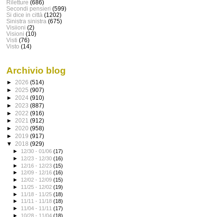
Riletture
(686)
Secondi pensieri
(599)
Si dice in città
(1202)
Sinistra sinistra
(675)
Visiioni
(2)
Visioni
(10)
Visti
(76)
Visto
(14)
Archivio blog
►
2026
(514)
►
2025
(907)
►
2024
(910)
►
2023
(887)
►
2022
(916)
►
2021
(912)
►
2020
(958)
►
2019
(917)
▼
2018
(929)
►
12/30 - 01/06
(17)
►
12/23 - 12/30
(16)
►
12/16 - 12/23
(15)
►
12/09 - 12/16
(16)
►
12/02 - 12/09
(15)
►
11/25 - 12/02
(19)
►
11/18 - 11/25
(18)
►
11/11 - 11/18
(18)
►
11/04 - 11/11
(17)
►
10/28 - 11/04
(18)