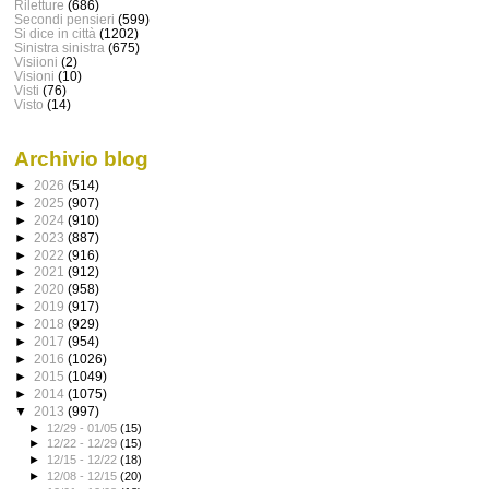
Riletture
(686)
Secondi pensieri
(599)
Si dice in città
(1202)
Sinistra sinistra
(675)
Visiioni
(2)
Visioni
(10)
Visti
(76)
Visto
(14)
Archivio blog
►
2026
(514)
►
2025
(907)
►
2024
(910)
►
2023
(887)
►
2022
(916)
►
2021
(912)
►
2020
(958)
►
2019
(917)
►
2018
(929)
►
2017
(954)
►
2016
(1026)
►
2015
(1049)
►
2014
(1075)
▼
2013
(997)
►
12/29 - 01/05
(15)
►
12/22 - 12/29
(15)
►
12/15 - 12/22
(18)
►
12/08 - 12/15
(20)