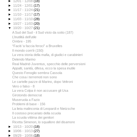
►
12/01 - 12/08
(18)
►
11/24 - 12/01
(17)
►
11/17 - 11/24
(21)
►
11/10 - 11/17
(17)
►
11/03 - 11/10
(28)
►
10/27 - 11/03
(20)
▼
10/20 - 10/27
(21)
A Sud del Sud - il Sud visto da sotto (187)
L’inutilità dell’utile
Ombre - 195
“Faciti ‘a faccia feroci” a Bruxelles
Il mondo com'è (150)
La vera storia della mafia, di giudici e carabinieri
Delendo Marino
Real Madrid-Juventus, specchio delle perversioni
Appalti, sanità, difesa, ecco la spesa inutile
Questo Fenoglio sembra Cassola
Che cosa i terremoti non sono
Le cartelle pazze di Marino, dopo Veltroni
Vero o falso - 8
La vera Colpa è non accusare gli Usa
Girotondo democrat
Museruola a Fazio
Problemi di base - 156
La lieta malinconia di Leopardi e Nietzsche
Il costoso precariato della scuola
La scuola vittima dei genitori
Ricetta Simenon, lo squallore del disamore
►
10/13 - 10/20
(18)
►
10/06 - 10/13
(27)
►
09/29 - 10/06
(18)