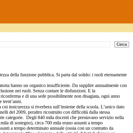
ezza della funzione pubblica. Si parta dal solido: i ruoli eternamente
atoria hanno un organico insufficiente. Da supplire annualmente con
lusione nei ruoli. Senza contare le disfunzioni. E la
a riconferma e di una sede possibilmente non disagiata, ogni anno
e trent’anni.
 cui insicurezza si riverbera sull’insieme della scuola. L’unico dato
li del 2009, peraltro ricostruito con difficoltà dalla stessa
rie categorie. Degli 840 mila docenti che prestavano servizio nella
 mila di sostegno), circa 700 mila erano assunti a tempo
assunti a tempo determinato annuale (ossia con un contratto da