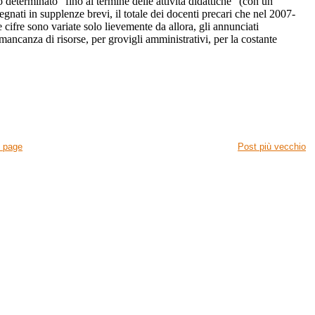
determinato “fino al termine delle attività didattiche” (con un
nati in supplenze brevi, il totale dei docenti precari che nel 2007-
cifre sono variate solo lievemente da allora, gli annunciati
ancanza di risorse, per grovigli amministrativi, per la costante
 page
Post più vecchio