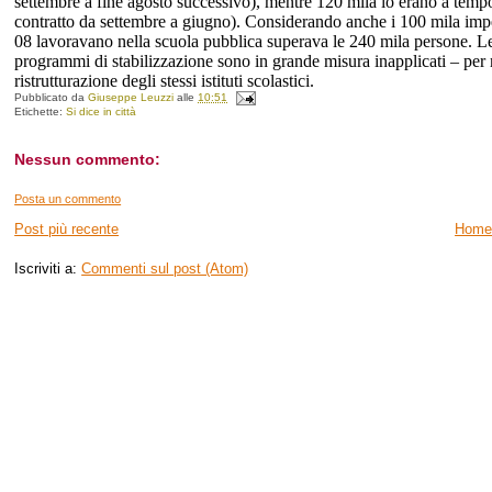
settembre a fine agosto successivo), mentre 120 mila lo erano a tempo 
contratto da settembre a giugno). Considerando anche i 100 mila impeg
08 lavoravano nella scuola pubblica superava le 240 mila persone. Le 
programmi di stabilizzazione sono in grande misura inapplicati – per m
ristrutturazione degli stessi istituti scolastici.
Pubblicato da
Giuseppe Leuzzi
alle
10:51
Etichette:
Si dice in città
Nessun commento:
Posta un commento
Post più recente
Home
Iscriviti a:
Commenti sul post (Atom)