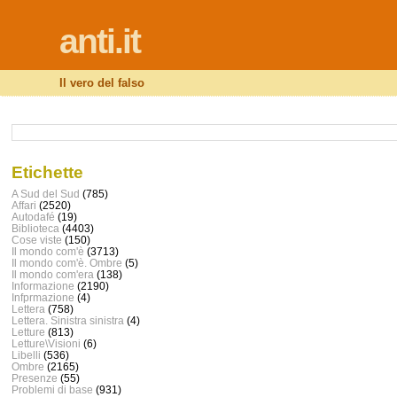
anti.it
Il vero del falso
Etichette
A Sud del Sud
(785)
Affari
(2520)
Autodafé
(19)
Biblioteca
(4403)
Cose viste
(150)
Il mondo com'è
(3713)
Il mondo com'è. Ombre
(5)
Il mondo com'era
(138)
Informazione
(2190)
Infprmazione
(4)
Lettera
(758)
Lettera. Sinistra sinistra
(4)
Letture
(813)
Letture\Visioni
(6)
Libelli
(536)
Ombre
(2165)
Presenze
(55)
Problemi di base
(931)