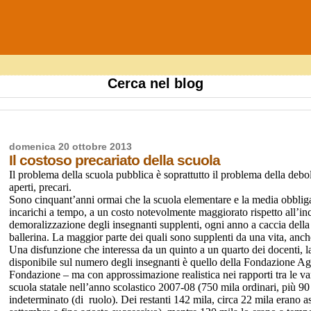
Cerca nel blog
domenica 20 ottobre 2013
Il costoso precariato della scuola
Il problema della scuola pubblica è soprattutto il problema della debol
aperti, precari.
Sono cinquant’anni ormai che la scuola elementare e la media obblig
incarichi a tempo, a un costo notevolmente maggiorato rispetto all’inc
demoralizzazione degli insegnanti supplenti, ogni anno a caccia dell
ballerina. La maggior parte dei quali sono supplenti da una vita, anch
Una disfunzione che interessa da un quinto a un quarto dei docenti, la
disponibile sul numero degli insegnanti è quello della Fondazione Agnel
Fondazione – ma con approssimazione realistica nei rapporti tra le va
scuola statale nell’anno scolastico 2007-08 (750 mila ordinari, più 90
indeterminato (di ruolo). Dei restanti 142 mila, circa 22 mila erano 