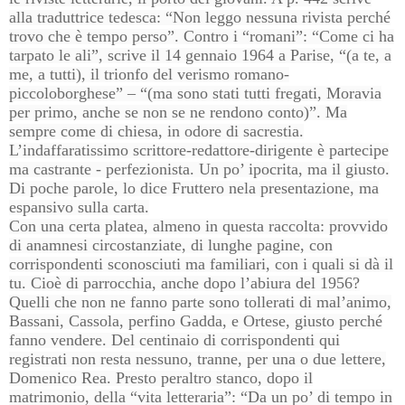
alla traduttrice tedesca: “Non leggo nessuna rivista perché
trovo che è tempo perso”. Contro i “romani”: “Come ci ha
tarpato le ali”, scrive il 14 gennaio 1964 a Parise, “(a te, a
me, a tutti), il trionfo del verismo romano-
piccoloborghese” – “(ma sono stati tutti fregati, Moravia
per primo, anche se non se ne rendono conto)”. Ma
sempre come di chiesa, in odore di sacrestia.
L’indaffaratissimo scrittore-redattore-dirigente è partecipe
ma castrante - perfezionista. Un po’ ipocrita, ma il giusto.
Di poche parole, lo dice Fruttero nela presentazione, ma
espansivo sulla carta.
Con una certa platea, almeno in questa raccolta: provvido
di anamnesi circostanziate, di lunghe pagine, con
corrispondenti sconosciuti ma familiari, con i quali si dà il
tu. Cioè di parrocchia, anche dopo l’abiura del 1956?
Quelli che non ne fanno parte sono tollerati di mal’animo,
Bassani, Cassola, perfino Gadda, e Ortese, giusto perché
fanno vendere. Del centinaio di corrispondenti qui
registrati non resta nessuno, tranne, per una o due lettere,
Domenico Rea. Presto peraltro stanco, dopo il
matrimonio, della “vita letteraria”: “Da un po’ di tempo in