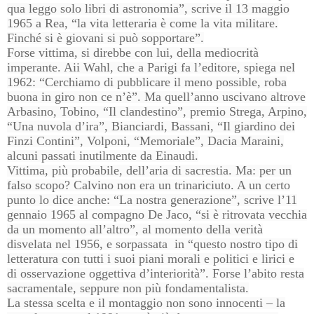
qua leggo solo libri di astronomia”, scrive il 13 maggio
1965 a Rea, “la vita letteraria è come la vita militare.
Finché si è giovani si può sopportare”.
Forse vittima, si direbbe con lui, della mediocrità
imperante. Aii Wahl, che a Parigi fa l’editore, spiega nel
1962: “Cerchiamo di pubblicare il meno possible, roba
buona in giro non ce n’è”. Ma quell’anno uscivano altrove
Arbasino, Tobino, “Il clandestino”, premio Strega, Arpino,
“Una nuvola d’ira”, Bianciardi, Bassani, “Il giardino dei
Finzi Contini”, Volponi, “Memoriale”, Dacia Maraini,
alcuni passati inutilmente da Einaudi.
Vittima, più probabile, dell’aria di sacrestia. Ma: per un
falso scopo? Calvino non era un trinariciuto. A un certo
punto lo dice anche: “La nostra generazione”, scrive l’11
gennaio 1965 al compagno De Jaco, “si è ritrovata vecchia
da un momento all’altro”, al momento della verità
disvelata nel 1956, e sorpassata in “questo nostro tipo di
letteratura con tutti i suoi piani morali e politici e lirici e
di osservazione oggettiva d’interiorità”. Forse l’abito resta
sacramentale, seppure non più fondamentalista.
La stessa scelta e il montaggio non sono innocenti – la