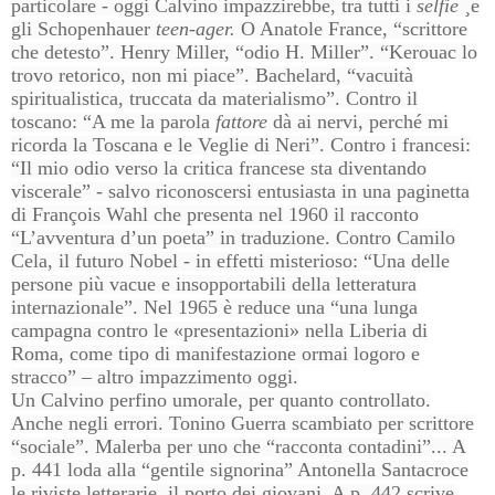
particolare - oggi Calvino impazzirebbe, tra tutti i
selfie ¸
e
gli Schopenhauer
teen-ager.
O Anatole France, “scrittore
che detesto”. Henry Miller, “odio H. Miller”. “Kerouac lo
trovo retorico, non mi piace”. Bachelard, “vacuità
spiritualistica, truccata da materialismo”. Contro il
toscano: “A me la parola
fattore
dà ai nervi, perché mi
ricorda la Toscana e le Veglie di Neri”. Contro i francesi:
“Il mio odio verso la critica francese sta diventando
viscerale” - salvo riconoscersi entusiasta in una paginetta
di François Wahl che presenta nel 1960 il racconto
“L’avventura d’un poeta” in traduzione. Contro Camilo
Cela, il futuro Nobel - in effetti misterioso: “Una delle
persone più vacue e insopportabili della letteratura
internazionale”. Nel 1965 è reduce una “una lunga
campagna contro le «presentazioni» nella Liberia di
Roma, come tipo di manifestazione ormai logoro e
stracco” – altro impazzimento oggi.
Un Calvino perfino umorale, per quanto controllato.
Anche negli errori. Tonino Guerra scambiato per scrittore
“sociale”. Malerba per uno che “racconta contadini”... A
p. 441 loda alla “gentile signorina” Antonella Santacroce
le riviste letterarie, il porto dei giovani. A p. 442 scrive