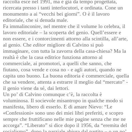
raccolta esce nel 1991, ma è già da tempo progettata,
ricercata presso i tanti interlocutori, e ordinata. Cone un
monumento a ai “vecchi bei giorni”. O è il lavoro
editoriale, che si denuda male.
Fa immalinconire, nel mentre che il volume lo celebra, il
lavoro editoriale – la scoperta del genio. Quell’essere e
non essere, e i contorcimenti attorno alla scintilla, all’arte,
al genio. Che
editor
migliore di Calvino si può
immaginare, con tutta la zavorra della casa-chiesa? Ma la
realtà è che la casa editrice funziona attorno al
commerciale, ai promotori, a quelli che sanno, che
fiutano, cosa vende e cosa no - e agli autori, quando ne
capita uno buono. La buona editoria è commerciale, quella
che sa vendere, attenta a estrarre il meglio dal “mercato” -
il genio viene da sé, dai lettori.
Un po’ di Calvino comunque c’è, la raccolta è
voluminosa. Il socievole misantropo in qualche modo si
manifesta, libero di esserlo. E di amare Nievo: “Le
«Confessioni» sono uno dei miei libri preferiti, e scopro
sempre che fruttificano nelle mie pagine senza che me ne
accorga”. “Liberato” si dice dopo il 1956, da “eremita del
socialismo”, dopo la parziale abiura dal partito – o un po’