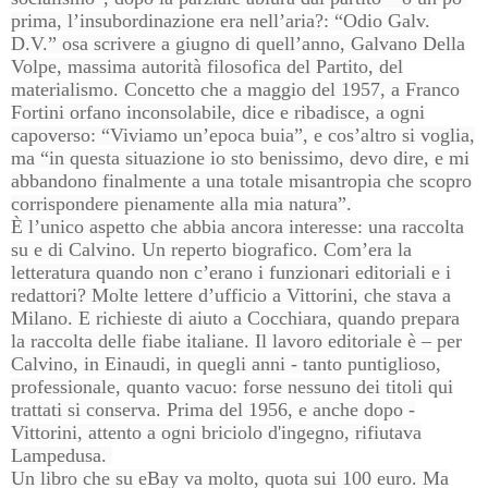
prima, l’insubordinazione era nell’aria?: “Odio Galv.
D.V.” osa scrivere a giugno di quell’anno, Galvano Della
Volpe, massima autorità filosofica del Partito, del
materialismo. Concetto che a maggio del 1957, a Franco
Fortini orfano inconsolabile, dice e ribadisce, a ogni
capoverso: “Viviamo un’epoca buia”, e cos’altro si voglia,
ma “in questa situazione io sto benissimo, devo dire, e mi
abbandono finalmente a una totale misantropia che scopro
corrispondere pienamente alla mia natura”.
È l’unico aspetto che abbia ancora interesse: una raccolta
su e di Calvino. Un reperto biografico. Com’era la
letteratura quando non c’erano i funzionari editoriali e i
redattori? Molte lettere d’ufficio a Vittorini, che stava a
Milano. E richieste di aiuto a Cocchiara, quando prepara
la raccolta delle fiabe italiane. Il lavoro editoriale è – per
Calvino, in Einaudi, in quegli anni - tanto puntiglioso,
professionale, quanto vacuo: forse nessuno dei titoli qui
trattati si conserva. Prima del 1956, e anche dopo -
Vittorini, attento a ogni briciolo d'ingegno, rifiutava
Lampedusa.
Un libro che su eBay va molto, quota sui 100 euro. Ma