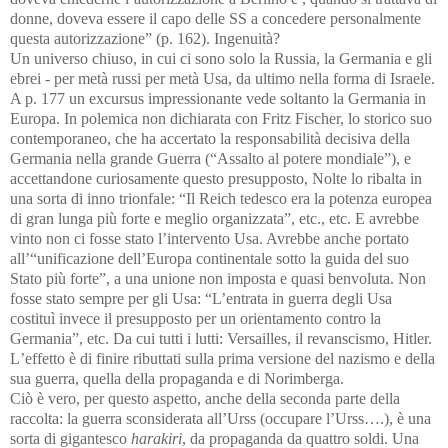
donne, doveva essere il capo delle SS a concedere personalmente
questa autorizzazione” (p. 162). Ingenuità?
Un universo chiuso, in cui ci sono solo la Russia, la Germania e gli
ebrei - per metà russi per metà Usa, da ultimo nella forma di Israele.
A p. 177 un excursus impressionante vede soltanto la Germania in
Europa. In polemica non dichiarata con Fritz Fischer, lo storico suo
contemporaneo, che ha accertato la responsabilità decisiva della
Germania nella grande Guerra
(“Assalto al potere mondiale”),
e
accettandone curiosamente questo presupposto, Nolte lo ribalta in
una sorta di inno trionfale: “Il Reich tedesco era la potenza europea
di gran lunga più forte e meglio organizzata”, etc., etc. E avrebbe
vinto non ci fosse stato l’intervento Usa. Avrebbe anche portato
all’“unificazione dell’Europa continentale sotto la guida del suo
Stato più forte”, a una unione non imposta e quasi benvoluta. Non
fosse stato sempre per gli Usa: “L’entrata in guerra degli Usa
costituì invece il presupposto per un orientamento contro la
Germania”, etc. Da cui tutti i lutti: Versailles, il revanscismo, Hitler.
L
’effetto è di finire ributtati sulla prima versione del nazismo e della
sua guerra, quella della propaganda e di Norimberga.
Ciò è vero, per questo aspetto,
anche della seconda parte della
raccolta: la guerra sconsiderata all’Urss (occupare l’Urss….), è una
sorta di gigantesco
harakiri
, da propaganda da quattro soldi. Una