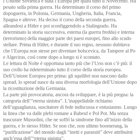
l’Unione Sovietica è stata l’Europa per quasi tutto il Novecento. Ha
pesato sulla prima guerra. Ha determinato il corso del primo
dopoguerra, in Polonia, Germania, Ungheria, Italia, Francia,
Spagna e altrove. Ha deciso il corso della seconda guerra,
alleandosi a Hitler e poi sconfiggendolo a Stalingrado. Ha
determinato la storia successiva, esterna (la guerra fredda) e interna
(terrorismo) della maggior parte dei paesi europei, fino allo scudo
stellare.
Prima di Hitler, e durante il suo regno, nessuno dubitava
che l’Europa non stesse per diventare bolscevica, da Tampere al Po
e Algeciras, così come dopo a lungo si è scontato.
Le lettura di Nolte è opportuna tanto più
che l’Urss non c’è più: il
suo crollo ha rideterminato tutto il corso della storia europea.
Dell’Unione Europea per prima: gli squilibri non nascono dallo
spread, lo spread nasce da una diversa morfologia dell’Unione dopo
la ricostituzione della Germania.
La parte più provocatoria, ancora da sviluppare, è la più pregna: la
categoria dell’“eterna sinistra”. L’inappellabile richiamo
dell’uguaglianza, suscitatore di fede indiscussa e entusiasmo. Lungo
la linea che va dalle plebi romane a Babeuf e Pol Pot. Ma senza
trascurare Mussolini, che ne soffrì la sindrome fino all’inizio della
guerra, e lo stesso Hitler. Se non che, non ultimo boomerang,
la
“purificazione” del mondo dagli “inetti e parassiti” deve attribuirsi
anch’essa dell’“eterna sinistra”.