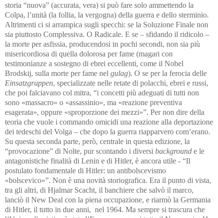
storia “nuova” (accurata, vera) si può fare solo ammettendo la
Colpa, l’unità (la follia, la vergogna) della guerra e dello sterminio.
Altrimenti ci si arrampica sugli specchi: se la Soluzione Finale non
sia piuttosto Complessiva. O Radicale. E se – sfidando il ridicolo –
la morte per asfissia, producendosi in pochi secondi, non sia più
misericordiosa di quella dolorosa per fame (magari con
testimonianze a sostegno di ebrei eccellenti, come il Nobel
Brodskij, sulla morte per fame nel
gulag
).
O se per la ferocia delle
Einsatzgruppen
, specializzate nelle retate di polacchi, ebrei e russi,
che poi falciavano col mitra, “i concetti più adeguati di tutti non
sono «massacro» o «assassinio», ma «reazione preventiva
esagerata», oppure «sproporzione dei mezzi»”. Per non dire della
teoria che vuole i commando omicidi una reazione alla deportazione
dei tedeschi del Volga – che dopo la guerra riapparvero com’erano.
Su questa seconda parte, però, centrale in questa edizione, la
“provocazione” di Nolte, pur scontando i diversi
background
e le
antagonistiche finalità di Lenin e di Hitler, è ancora utile - “Il
postulato fondamentale di Hitler: un antibolscevismo
«bolscevico»”. Non è una novità storiografica. Era il punto di vista,
tra gli altri, di Hjalmar Scacht, il banchiere che salvò il marco,
lanciò il New Deal con la piena occupazione, e riarmò la Germania
di Hitler, il tutto in due anni, nel 1964. Ma sempre si trascura che