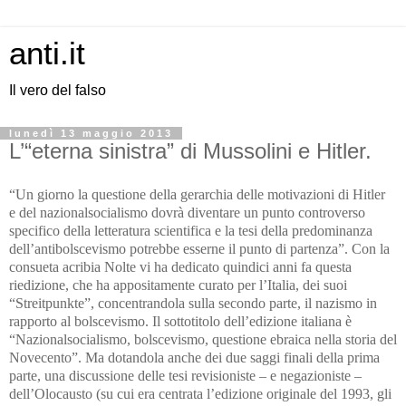
anti.it
Il vero del falso
lunedì 13 maggio 2013
L’“eterna sinistra” di Mussolini e Hitler.
“Un giorno la questione della gerarchia delle motivazioni di Hitler
e del nazionalsocialismo dovrà diventare un punto controverso
specifico della letteratura scientifica e la tesi della predominanza
dell’antibolscevismo potrebbe esserne il punto di partenza”. Con la
consueta acribia Nolte vi ha dedicato quindici anni fa questa
riedizione, che ha appositamente curato per l’Italia, dei suoi
“Streitpunkte”, concentrandola sulla secondo parte, il nazismo in
rapporto al bolscevismo.
Il sottotitolo dell’edizione italiana è
“Nazionalsocialismo, bolscevismo, questione ebraica nella storia del
Novecento”.
Ma dotandola anche dei due saggi finali della prima
parte, una discussione delle tesi revisioniste – e negazioniste –
dell’Olocausto (su cui era centrata l’edizione originale del 1993, gli