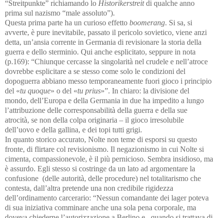
“Streitpunkte” richiamando lo
Historikerstreit
di qualche anno
prima sul nazismo
“male assoluto
”
).
Questa prima parte ha un curioso effetto
boomerang
.
Si sa, si
avverte, è pure inevitabile, passato il pericolo sovietico, viene anzi
detta, un’ansia corrente in Germania di revisionare la storia della
guerra e dello sterminio.
Qui anche esplicitato, seppure in nota
(p.169): “Chiunque cercasse la singolarità nel crudele e nell’atroce
dovrebbe esplicitare a se stesso come solo le condizioni del
dopoguerra abbiano messo temporaneamente fuori gioco i principio
del «
tu quoque
» o del «
tu prius
»”. In chiaro: la divisione del
mondo, dell’Europa e della Germania in due ha impedito a lungo
l’attribuzione delle corresponsabilità della guerra e della sue
atrocità, se non della colpa originaria – il gioco irresolubile
dell’uovo e della gallina, e dei topi tutti grigi.
In quanto storico accurato, Nolte non teme di esporsi su questo
fronte, di flirtare col revisionismo.
Il negazionismo in cui Nolte si
cimenta, compassionevole, è il più pernicioso. Sembra insidioso, ma
è assurdo. Egli stesso si costringe da un lato ad argomentare la
confusione
(delle autorità, delle procedure) nel totalitarismo che
contesta, dall’altra pretende una non credibile rigidezza
dell’ordinamento carcerario: “Nessun comandante dei lager poteva
di sua iniziativa comminare anche una sola pena corporale, ma
doveva chiederne l’autorizzazione a Berlino e , quando si trattava di