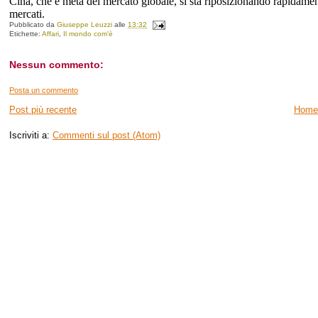
Cina, che è metà del mercato globale, si sta riposizionando rapidament
mercati.
Pubblicato da
Giuseppe Leuzzi
alle
13:32
Etichette:
Affari
,
Il mondo com'è
Nessun commento:
Posta un commento
Post più recente
Home
Iscriviti a:
Commenti sul post (Atom)