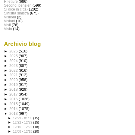
Riletture
(686)
Secondi pensieri
(599)
Si dice in città
(1202)
Sinistra sinistra
(675)
Visiioni
(2)
Visioni
(10)
Visti
(76)
Visto
(14)
Archivio blog
►
2026
(516)
►
2025
(907)
►
2024
(910)
►
2023
(887)
►
2022
(916)
►
2021
(912)
►
2020
(958)
►
2019
(917)
►
2018
(929)
►
2017
(954)
►
2016
(1026)
►
2015
(1049)
►
2014
(1075)
▼
2013
(997)
►
12/29 - 01/05
(15)
►
12/22 - 12/29
(15)
►
12/15 - 12/22
(18)
►
12/08 - 12/15
(20)