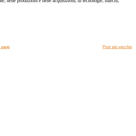
e, nelle produzioni e nelle acquisizioni, di tecnologie, marchi,
 page
Post più vecchio