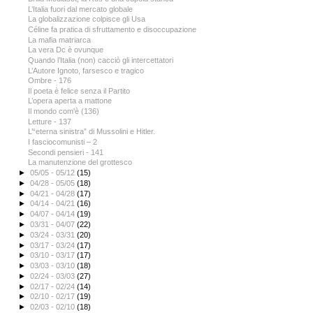
L’Italia fuori dal mercato globale
La globalizzazione colpisce gli Usa
Céline fa pratica di sfruttamento e disoccupazione
La mafia matriarca
La vera Dc è ovunque
Quando l’Italia (non) cacciò gli intercettatori
L’Autore Ignoto, farsesco e tragico
Ombre - 176
Il poeta è felice senza il Partito
L’opera aperta a mattone
Il mondo com'è (136)
Letture - 137
L’“eterna sinistra” di Mussolini e Hitler.
I fasciocomunisti – 2
Secondi pensieri - 141
La manutenzione del grottesco
►
05/05 - 05/12
(15)
►
04/28 - 05/05
(18)
►
04/21 - 04/28
(17)
►
04/14 - 04/21
(16)
►
04/07 - 04/14
(19)
►
03/31 - 04/07
(22)
►
03/24 - 03/31
(20)
►
03/17 - 03/24
(17)
►
03/10 - 03/17
(17)
►
03/03 - 03/10
(18)
►
02/24 - 03/03
(27)
►
02/17 - 02/24
(14)
►
02/10 - 02/17
(19)
►
02/03 - 02/10
(18)