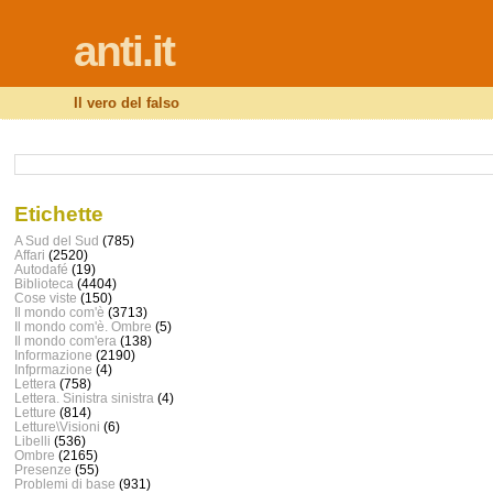
anti.it
Il vero del falso
Etichette
A Sud del Sud
(785)
Affari
(2520)
Autodafé
(19)
Biblioteca
(4404)
Cose viste
(150)
Il mondo com'è
(3713)
Il mondo com'è. Ombre
(5)
Il mondo com'era
(138)
Informazione
(2190)
Infprmazione
(4)
Lettera
(758)
Lettera. Sinistra sinistra
(4)
Letture
(814)
Letture\Visioni
(6)
Libelli
(536)
Ombre
(2165)
Presenze
(55)
Problemi di base
(931)