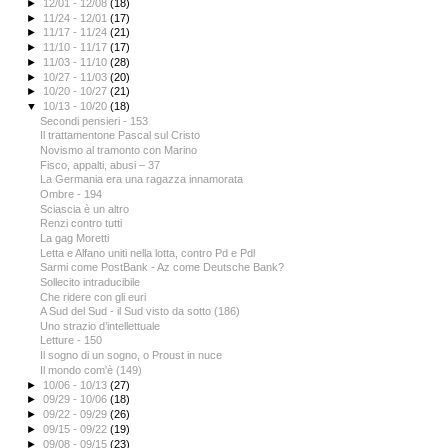
►
12/01 - 12/08
(18)
►
11/24 - 12/01
(17)
►
11/17 - 11/24
(21)
►
11/10 - 11/17
(17)
►
11/03 - 11/10
(28)
►
10/27 - 11/03
(20)
►
10/20 - 10/27
(21)
▼
10/13 - 10/20
(18)
Secondi pensieri - 153
Il trattamentone Pascal sul Cristo
Novismo al tramonto con Marino
Fisco, appalti, abusi – 37
La Germania era una ragazza innamorata
Ombre - 194
Sciascia è un altro
Renzi contro tutti
La gag Moretti
Letta e Alfano uniti nella lotta, contro Pd e Pdl
Sarmi come PostBank - Az come Deutsche Bank?
Sollecito intraducibile
Che ridere con gli euri
A Sud del Sud - il Sud visto da sotto (186)
Uno strazio d’intellettuale
Letture - 150
Il sogno di un sogno, o Proust in nuce
Il mondo com'è (149)
►
10/06 - 10/13
(27)
►
09/29 - 10/06
(18)
►
09/22 - 09/29
(26)
►
09/15 - 09/22
(19)
►
09/08 - 09/15
(23)