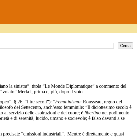
iano la sinistra”, titola “Le Monde Diplomatique” a commento del
 “votato” Merkel, prima e, più, dopo il voto.
peo”, § 26, “I tre secoli”): “
Femminismo
: Rousseau, regno del
filosofo del Settecento, anch’esso femminile: “Il diciottesimo secolo è
ito al servizio delle aspirazioni e del cuore; è
libertino
nel godimento
ebrietà e di serenità, lucido, umano e socievole; è falso davanti a se
 precisate “emissioni industriali”. Mentre è direttamente e quasi