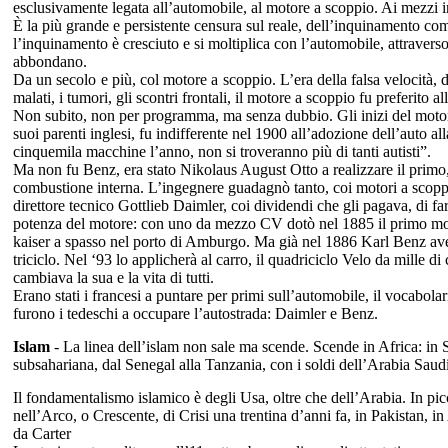
esclusivamente legata all’automobile, al motore a scoppio. Ai mezzi in
È la più grande e persistente censura sul reale, dell’inquinamento come
l’inquinamento è cresciuto e si moltiplica con l’automobile, attraverso 
abbondano.
Da un secolo e più, col motore a scoppio.
L’era della falsa velocità, 
malati, i tumori, gli scontri frontali, il motore a scoppio fu preferito all
Non subito, non per programma, ma senza dubbio. Gli inizi del motor
suoi parenti inglesi, fu indifferente nel 1900 all’adozione dell’auto al
cinquemila macchine l’anno, non si troveranno più di tanti autisti”.
Ma non fu Benz, era stato Nikolaus August Otto a realizzare il primo, 
combustione interna. L’ingegnere
guadagnò tanto, coi motori a scopp
direttore tecnico Gottlieb Daimler, coi dividendi che gli pagava, di 
potenza del motore: con uno da mezzo CV dotò nel 1885 il primo mot
kaiser a spasso nel porto di Amburgo. Ma già nel 1886 Karl Benz ave
triciclo. Nel ‘93 lo applicherà al carro, i
l quadriciclo Velo da mille di
cambiava la sua e la vita di tutti.
Erano stati i francesi a puntare per primi sull’automobile, il vocabolari
furono i tedeschi a occupare l’autostrada: Daimler e Benz.
Islam
-
La linea dell’islam non sale ma scende. Scende in Africa: in
subsahariana, dal Senegal alla Tanzania, con i soldi dell’Arabia Saudi
Il fondamentalismo islamico è degli Usa, oltre che dell’Arabia. In 
nell’Arco, o Crescente, di Crisi una trentina d’anni fa, in Pakistan, i
da Carter