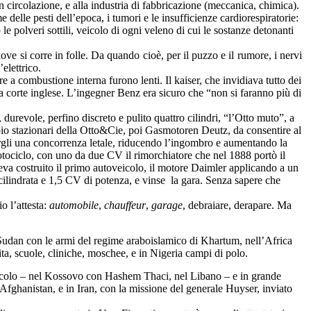
 circolazione, e alla industria di fabbricazione (meccanica, chimica).
 delle pesti dell’epoca, i tumori e le insufficienze cardiorespiratorie:
le polveri sottili, veicolo di ogni veleno di cui le sostanze detonanti
dove si corre in folle. Da quando cioè, per il puzzo e il rumore, i nervi
’elettrico.
e a combustione interna furono lenti.
Il kaiser, che invidiava tutto dei
la corte inglese.
L’ingegner Benz era sicuro che “non si faranno più di
durevole, perfino discreto e pulito quattro cilindri, “l’Otto muto”, a
io stazionari della Otto&Cie, poi Gasmotoren Deutz, da consentire al
fargli una concorrenza letale, riducendo l’ingombro e aumentando la
ociclo, con uno da due CV il rimorchiatore che nel 1888 portò il
va costruito il primo autoveicolo, il motore Daimler applicando a un
 cilindrata e 1,5 CV di potenza, e vinse la gara. Senza sapere che
o l’attesta:
automobile
,
chauffeur
,
garage
, debraiare, derapare. Ma
 Sudan con le armi del regime araboislamico di Khartum, nell’Africa
ta, scuole, cliniche, moschee, e in Nigeria campi di polo.
piccolo – nel Kossovo con Hashem Thaci, nel Libano – e in grande
n Afghanistan, e in Iran, con la missione del generale Huyser, inviato