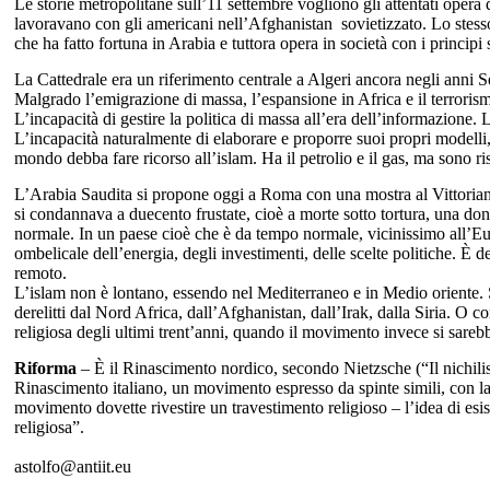
Le storie metropolitane sull’11 settembre vogliono gli attentati opera 
lavoravano con gli americani nell’Afghanistan sovietizzato. Lo stes
che ha fatto fortuna in Arabia e tuttora opera in società con i principi s
La Cattedrale era un riferimento centrale a Algeri ancora negli anni Se
Malgrado l’emigrazione di massa, l’espansione in Africa e il terrori
L’incapacità di gestire la politica di massa all’era dell’informazione.
L’incapacità naturalmente di elaborare e proporre suoi propri modelli,
mondo debba fare ricorso all’islam. Ha il petrolio e il gas, ma sono ris
L’Arabia Saudita si propone oggi a Roma con una mostra al Vittoriano
si condannava a duecento frustate, cioè a morte sotto tortura, una do
normale. In un paese cioè che è da tempo normale, vicinissimo all’E
ombelicale dell’energia, degli investimenti, delle scelte politiche. È
remoto.
L’islam non è lontano, essendo nel Mediterraneo e in Medio oriente. S
derelitti dal Nord Africa, dall’Afghanistan, dall’Irak, dalla Siria. O 
religiosa degli ultimi trent’anni, quando il movimento invece si sare
Riforma
– È il Rinascimento nordico, secondo Nietzsche (“Il nichi
Rinascimento italiano, un movimento espresso da spinte simili, con la 
movimento dovette rivestire un travestimento religioso – l’idea di esi
religiosa”.
astolfo@antiit.eu