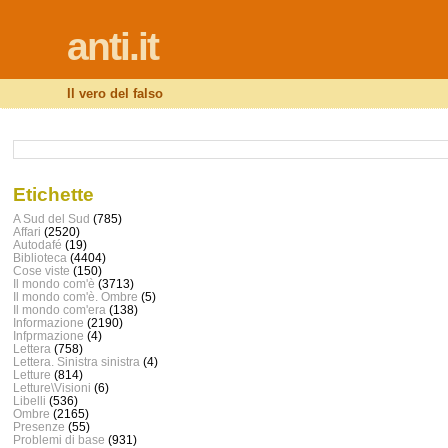
anti.it
Il vero del falso
Etichette
A Sud del Sud
(785)
Affari
(2520)
Autodafé
(19)
Biblioteca
(4404)
Cose viste
(150)
Il mondo com'è
(3713)
Il mondo com'è. Ombre
(5)
Il mondo com'era
(138)
Informazione
(2190)
Infprmazione
(4)
Lettera
(758)
Lettera. Sinistra sinistra
(4)
Letture
(814)
Letture\Visioni
(6)
Libelli
(536)
Ombre
(2165)
Presenze
(55)
Problemi di base
(931)