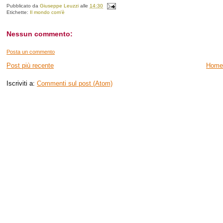
Pubblicato da
Giuseppe Leuzzi
alle
14:30
Etichette:
Il mondo com'è
Nessun commento:
Posta un commento
Post più recente
Home
Iscriviti a:
Commenti sul post (Atom)