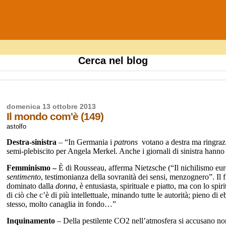
Cerca nel blog
domenica 13 ottobre 2013
Il mondo com'è (149)
astolfo
Destra-sinistra
– “In Germania i
patrons
votano a destra ma ringraz
semi-plebiscito per Angela Merkel. Anche i giornali di sinistra hanno
Femminismo –
È di Rousseau, afferma Nietzsche (“Il nichilismo euro
sentimento
, testimonianza della sovranità dei sensi, menzognero”. Il 
dominato dalla
donna
, è entusiasta, spirituale e piatto, ma con lo spir
di ciò che c’è di più intellettuale, minando tutte le autorità; pieno di 
stesso, molto canaglia in fondo…”
Inquinamento
– Della pestilente CO2 nell’atmosfera si accusano non