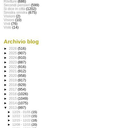
Riletture
(686)
Secondi pensieri
(599)
Si dice in città
(1202)
Sinistra sinistra
(675)
Visiioni
(2)
Visioni
(10)
Visti
(76)
Visto
(14)
Archivio blog
►
2026
(516)
►
2025
(907)
►
2024
(910)
►
2023
(887)
►
2022
(916)
►
2021
(912)
►
2020
(958)
►
2019
(917)
►
2018
(929)
►
2017
(954)
►
2016
(1026)
►
2015
(1049)
►
2014
(1075)
▼
2013
(997)
►
12/29 - 01/05
(15)
►
12/22 - 12/29
(15)
►
12/15 - 12/22
(18)
►
12/08 - 12/15
(20)