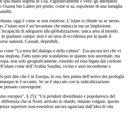
di una mano segreta in Usa. Figurativamente è vero: gli attentatori
so Osama bin Laden per primo, come si sa, esponente di una famiglia
auditi..
ttanta, oggi è come se non esistesse. L’islam si chiude su se stesso.
smo, l’islam non è un’invasione che minaccia ma un’implosione.
 L’incapacità di adeguarsi alla globalizzazione, unica area al mondo.
 in qualsiasi campo: non è un’area di eccellenza per la quale il
orse naturali. Casuali, deperibili.
 come “La terra del dialogo e della cultura”. Era ancora ieri che vi
nna stuprata. Fatto tanto più scandaloso in quanto non anormale, ma
uropa, non solo geograficamente, essendo ad essa legata dal cordone
 dell’islam come dell’Arabia Saudita, vicino e anzi incombente e
i può dire che è in Europa, lo era, ben prima dell’arrivo dei profughi
comunque le è accanto. Se ne è staccato con la radicalizzazione
bbe pensato convergente.
lismo europeo”, § 25): “Un
pendant
disordinato e popolaresco del
differenza che al Nord, arrivato in ritardo, rimasto volgare, questo
stenza superiore non essendosi ancora sganciata dall’idea di vita