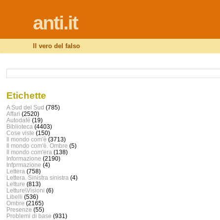
anti.it
Il vero del falso
Etichette
A Sud del Sud
(785)
Affari
(2520)
Autodafé
(19)
Biblioteca
(4403)
Cose viste
(150)
Il mondo com'è
(3713)
Il mondo com'è. Ombre
(5)
Il mondo com'era
(138)
Informazione
(2190)
Infprmazione
(4)
Lettera
(758)
Lettera. Sinistra sinistra
(4)
Letture
(813)
Letture\Visioni
(6)
Libelli
(536)
Ombre
(2165)
Presenze
(55)
Problemi di base
(931)