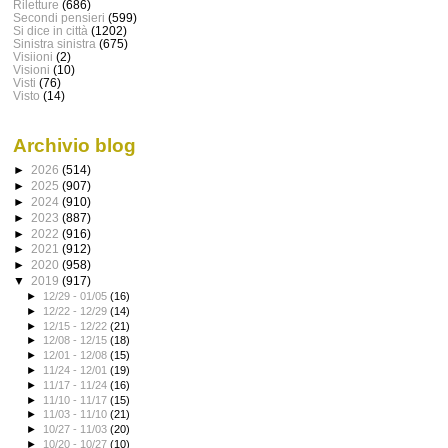
Riletture
(686)
Secondi pensieri
(599)
Si dice in città
(1202)
Sinistra sinistra
(675)
Visiioni
(2)
Visioni
(10)
Visti
(76)
Visto
(14)
Archivio blog
►
2026
(514)
►
2025
(907)
►
2024
(910)
►
2023
(887)
►
2022
(916)
►
2021
(912)
►
2020
(958)
▼
2019
(917)
►
12/29 - 01/05
(16)
►
12/22 - 12/29
(14)
►
12/15 - 12/22
(21)
►
12/08 - 12/15
(18)
►
12/01 - 12/08
(15)
►
11/24 - 12/01
(19)
►
11/17 - 11/24
(16)
►
11/10 - 11/17
(15)
►
11/03 - 11/10
(21)
►
10/27 - 11/03
(20)
►
10/20 - 10/27
(10)