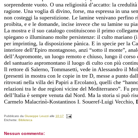
sorprendente vuoto. O una religiosità d’accatto: la credulit
ragione. Una voglia di divino, forse, ma espressa in una sen
non costeggi la superstizione. Le lamine venivano perfino riu
proibita, e e le domande, incise invece che su lamine su pia
La mostra e il suo catalogo costituiscono il primo collegame
spiegano o illuminano molte persistenze: il culto mariano (i c
per imprinting, la disposizione pànica. E in specie per la C
interiore dell’Epiro montagnoso, anzi “sotto il monte”, ana
dell’Aspromonte, un luogo remoto e chiuso, lungo il corso d
del santuario aspromontano il luogo di culto con più continu
Il rettore di Salerno, Tommasetti, vede in Alessandro il Molos
(presenti in mostra con le copie in tre D, messe a punto d
ritrovati nella villa dei Papiri a Ercolano), quelli che “hann
relazioni tra le due regioni vicine del Mediterraneo”. Fu pro
dell’Italia è sempre venuta dal Nord. Ma la storia si può risc
Carmelo Malacrinò-Kostantinos I. Soueref-Luigi Vecchio,
Pubblicato da
Giuseppe Leuzzi
alle
10:17
Etichette:
Biblioteca
Nessun commento: