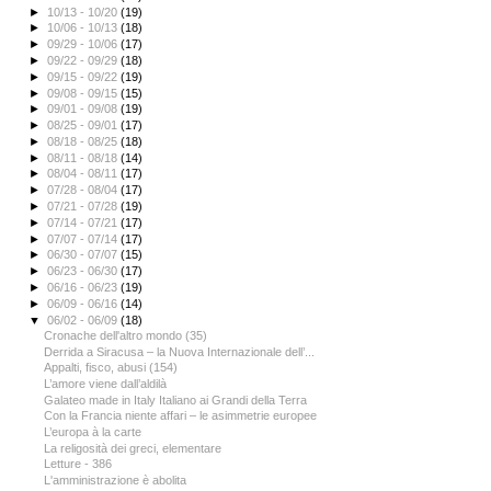
►
10/13 - 10/20
(19)
►
10/06 - 10/13
(18)
►
09/29 - 10/06
(17)
►
09/22 - 09/29
(18)
►
09/15 - 09/22
(19)
►
09/08 - 09/15
(15)
►
09/01 - 09/08
(19)
►
08/25 - 09/01
(17)
►
08/18 - 08/25
(18)
►
08/11 - 08/18
(14)
►
08/04 - 08/11
(17)
►
07/28 - 08/04
(17)
►
07/21 - 07/28
(19)
►
07/14 - 07/21
(17)
►
07/07 - 07/14
(17)
►
06/30 - 07/07
(15)
►
06/23 - 06/30
(17)
►
06/16 - 06/23
(19)
►
06/09 - 06/16
(14)
▼
06/02 - 06/09
(18)
Cronache dell'altro mondo (35)
Derrida a Siracusa – la Nuova Internazionale dell’...
Appalti, fisco, abusi (154)
L’amore viene dall’aldilà
Galateo made in Italy Italiano ai Grandi della Terra
Con la Francia niente affari – le asimmetrie europee
L’europa à la carte
La religosità dei greci, elementare
Letture - 386
L'amministrazione è abolita