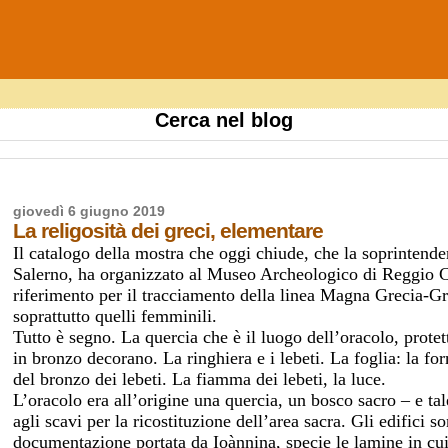
Cerca nel blog
giovedì 6 giugno 2019
La religosità dei greci, elementare
Il catalogo della mostra che oggi chiude, che la soprintenden
Salerno, ha organizzato al Museo Archeologico di Reggio Ca
riferimento per il tracciamento della linea Magna Grecia-G
soprattutto quelli femminili.
Tutto è segno. La quercia che è il luogo dell’oracolo, protet
in bronzo decorano. La ringhiera e i lebeti. La foglia: la for
del bronzo dei lebeti. La fiamma dei lebeti, la luce.
L’oracolo era all’origine una quercia, un bosco sacro – e ta
agli scavi per la ricostituzione dell’area sacra. Gli edifici so
documentazione portata da Ioànnina, specie le lamine in cui s