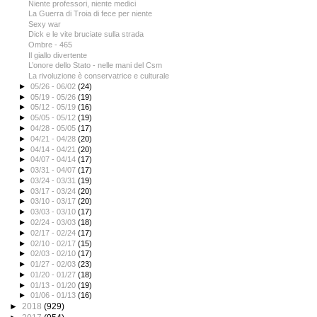
Niente professori, niente medici
La Guerra di Troia di fece per niente
Sexy war
Dick e le vite bruciate sulla strada
Ombre - 465
Il giallo divertente
L’onore dello Stato - nelle mani del Csm
La rivoluzione è conservatrice e culturale
►
05/26 - 06/02
(24)
►
05/19 - 05/26
(19)
►
05/12 - 05/19
(16)
►
05/05 - 05/12
(19)
►
04/28 - 05/05
(17)
►
04/21 - 04/28
(20)
►
04/14 - 04/21
(20)
►
04/07 - 04/14
(17)
►
03/31 - 04/07
(17)
►
03/24 - 03/31
(19)
►
03/17 - 03/24
(20)
►
03/10 - 03/17
(20)
►
03/03 - 03/10
(17)
►
02/24 - 03/03
(18)
►
02/17 - 02/24
(17)
►
02/10 - 02/17
(15)
►
02/03 - 02/10
(17)
►
01/27 - 02/03
(23)
►
01/20 - 01/27
(18)
►
01/13 - 01/20
(19)
►
01/06 - 01/13
(16)
►
2018
(929)