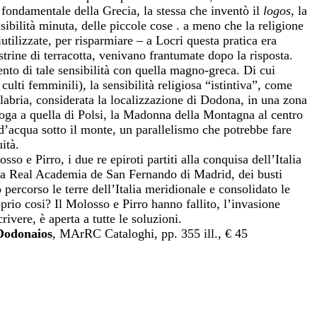
à fondamentale della Grecia, la stessa che inventò il
logos
, la
sibilità minuta, delle piccole cose . a meno che la religione
tilizzate, per risparmiare – a Locri questa pratica era
strine di terracotta, venivano frantumate dopo la risposta.
nto di tale sensibilità con quella magno-greca. Di cui
ulti femminili), la sensibilità religiosa “istintiva”, come
alabria, considerata la localizzazione di Dodona, in una zona
loga a quella di Polsi, la Madonna della Montagna al centro
’acqua sotto il monte, un parallelismo che potrebbe fare
ità.
so e Pirro, i due re epiroti partiti alla conquisa dell’Italia
alla Real Academia de San Fernando di Madrid, dei busti
o percorso le terre dell’Italia meridionale e consolidato le
prio cosi? Il Molosso e Pirro hanno fallito, l’invasione
rivere, è aperta a tutte le soluzioni.
Dodonaios
, MArRC Cataloghi, pp. 355 ill., € 45