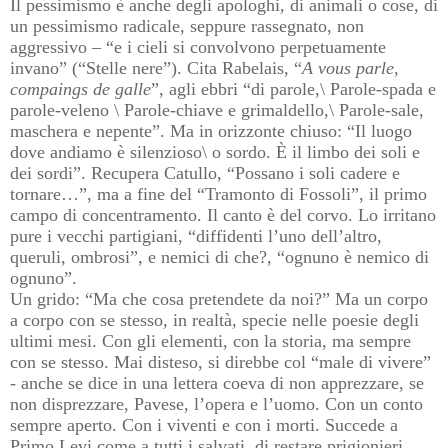
Il pessimismo è anche degli apologhi, di animali o cose, di
un pessimismo radicale, seppure rassegnato, non
aggressivo – “e i cieli si convolvono perpetuamente
invano” (“Stelle nere”). Cita Rabelais, “
A vous parle,
compaings de galle
”, agli ebbri “di parole,\ Parole-spada e
parole-veleno \ Parole-chiave e grimaldello,\ Parole-sale,
maschera e nepente”. Ma in orizzonte chiuso: “Il luogo
dove andiamo è silenzioso\ o sordo. È il limbo dei soli e
dei sordi”. Recupera Catullo, “Possano i soli cadere e
tornare…”, ma a fine del “Tramonto di Fossoli”, il primo
campo di concentramento. Il canto è del corvo. Lo irritano
pure i vecchi partigiani, “diffidenti l’uno dell’altro,
queruli, ombrosi”, e nemici di che?, “ognuno è nemico di
ognuno”.
Un grido: “Ma che cosa pretendete da noi?” Ma un corpo
a corpo con se stesso, in realtà, specie nelle poesie degli
ultimi mesi. Con gli elementi, con la storia, ma sempre
con se stesso. Mai disteso, si direbbe col “male di vivere”
- anche se dice in una lettera coeva di non apprezzare, se
non disprezzare, Pavese, l’opera e l’uomo. Con un conto
sempre aperto. Con i viventi e con i morti. Succede a
Primo Levi come a tutti i salvati, di restare prigionieri