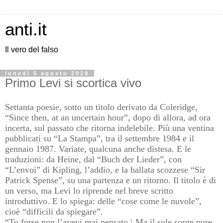
anti.it
Il vero del falso
lunedì 5 agosto 2019
Primo Levi si scortica vivo
Settanta poesie, sotto un titolo derivato da Coleridge,
“Since then, at an uncertain hour”, dopo di allora, ad ora
incerta, sul passato che ritorna indelebile. Più una ventina
pubblicati su “La Stampa”, tra il settembre 1984 e il
gennaio 1987. Variate, qualcuna anche distesa. E le
traduzioni: da Heine, dal “Buch der Lieder”, con
“L’envoi” di Kipling, l’addio, e la ballata scozzese “Sir
Patrick Spense”, su una partenza e un ritorno.
Il titolo è di
un verso, ma Levi lo riprende nel breve scritto
introduttivo. E lo spiega: delle “cose come le nuvole”,
cioè “difficili da spiegare”.
“Tu forse non l’avevi mai pensato,\ Ma il sole sorge pure