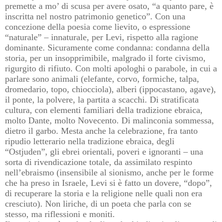
premette a mo’ di scusa per avere osato, “a quanto pare, è
inscritta nel nostro patrimonio genetico”. Con una
concezione della poesia come lievito, o espressione
“naturale” – innaturale, per Levi, rispetto alla ragione
dominante. Sicuramente come condanna: condanna della
storia, per un insopprimibile, malgrado il forte civismo,
rigurgito di rifiuto. Con molti apologhi o parabole, in cui a
parlare sono animali (elefante, corvo, formiche, talpa,
dromedario, topo, chiocciola), alberi (ippocastano, agave),
il ponte, la polvere, la partita a scacchi. Di stratificata
cultura, con elementi familiari della tradizione ebraica,
molto Dante, molto Novecento. Di malinconia sommessa,
dietro il garbo. Mesta anche la celebrazione, fra tanto
ripudio letterario nella tradizione ebraica, degli
“Ostjuden”, gli ebrei orientali, poveri e ignoranti – una
sorta di rivendicazione totale, da assimilato respinto
nell’ebraismo (insensibile al sionismo, anche per le forme
che ha preso in Israele, Levi si è fatto un dovere, “dopo”,
di recuperare la storia e la religione nelle quali non era
cresciuto). Non liriche, di un poeta che parla con se
stesso, ma riflessioni e moniti.