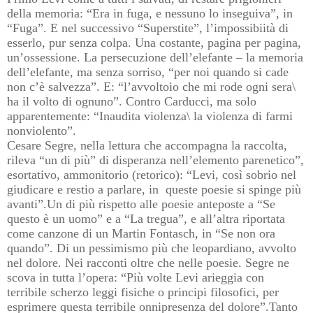
della memoria: “Era in fuga, e nessuno lo inseguiva”, in
“Fuga”. E nel successivo “Superstite”, l’impossibiità di
esserlo, pur senza colpa. Una costante, pagina per pagina,
un’ossessione. La persecuzione dell’elefante – la memoria
dell’elefante, ma senza sorriso, “per noi quando si cade
non c’è salvezza”. E: “l’avvoltoio che mi rode ogni sera\
ha il volto di ognuno”. Contro Carducci, ma solo
apparentemente: “Inaudita violenza\ la violenza di farmi
nonviolento”.
Cesare Segre, nella lettura che accompagna la raccolta,
rileva “un di più” di disperanza nell’elemento parenetico”,
esortativo, ammonitorio (retorico)
: “Levi, così sobrio nel
giudicare e restio a parlare, in queste poesie si spinge più
avanti”.Un di più rispetto alle poesie anteposte a “Se
questo è un uomo” e a “La tregua”, e all’altra riportata
come canzone di un Martin Fontasch, in “Se non ora
quando”. Di un pessimismo più che leopardiano, avvolto
nel dolore. Nei racconti oltre che nelle poesie. Segre ne
scova
in tutta l’opera: “Più volte Levi arieggia con
terribile scherzo leggi fisiche o principi filosofici, per
esprimere questa terribile onnipresenza del dolore”.Tanto