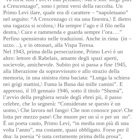
a Crescenzago”, sono i primi versi della raccolta. Un
Primo Levi ilare, quale era di carattere – “napoletaano”
nel seguito: “A Crescenzago ci sta una finestra,\ E dietro
una ragazza si scolora,\ Ha sempre l’ago e il filo nella
destra,\ Cuce e rammenda e guarda sempre l’ora….”
Perfino spensierato nelle traduzioni. Anche in rima (in –
uzzo…), e in ottonari, alla Vispa Teresa.
Nel 1943, prima della persecuzione, Primo Levi è un
altro: lettore di Rabelais, amante degli spazi aperti,
socievole, amichevole. Subito poi si passa a fine 1945,
alla liberazione da sopravvissuto e allo strazio della
memoria, in una sinistra rima baciata: “Lunga la schiera
nei grigi mattini,\ Fuma la Buna dai mille camini”. E
appresso, il 10 gennaio 1946, sotto il titolo “Shemà”,
l’avvio della preghiera serale degli ebrei pii, il passo
celebre, che lo segnerà: “Considerate se questo è un
uomo,\ Che lavora nel fango\ Che non conosce pace\ Che
lotta per mezzo pane\ Che muore per un sì o per un no”.
È un poeta cauto, Primo Levi, “in media non più di una
volta l’anno”, ma costante, quasi obbligato. Forse per il
dna: la poesia “è nata certamente prima della prosa”,