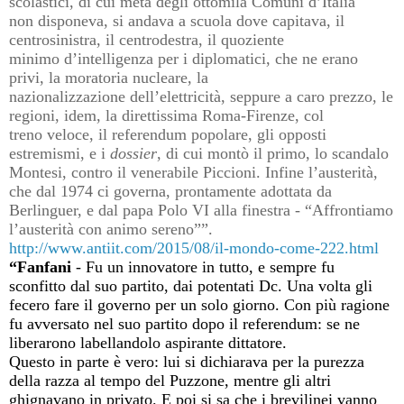
scolastici, di cui metà degli ottomila Comuni d’Italia
non
disponeva, si andava a scuola dove capitava, il
centrosinistra, il centrodestra, il quoziente
minimo
d’intelligenza per i diplomatici, che ne erano
privi, la moratoria nucleare, la
nazionalizzazione
dell’elettricità, seppure a caro prezzo, le
regioni, idem, la direttissima Roma-Firenze, col
treno
veloce, il referendum popolare, gli opposti
estremismi, e i
dossier
, di cui montò il primo, lo
scandalo
Montesi, contro il venerabile Piccioni. Infine l’austerità,
che dal 1974 ci governa,
prontamente adottata da
Berlinguer, e dal papa Polo VI alla finestra - “Affrontiamo
l’austerità con
animo sereno””.
http://www.antiit.com/2015/08/il-mondo-come-222.html
“Fanfani
- Fu un innovatore in tutto, e sempre fu
sconfitto dal suo partito, dai potentati Dc. Una volta gli
fecero fare il governo per un solo giorno. Con più ragione
fu avversato nel suo partito dopo il referendum: se ne
liberarono labellandolo aspirante dittatore.
Questo in parte è vero: lui si dichiarava per la purezza
della razza al tempo del Puzzone, mentre gli altri
ghignavano in privato. E poi si sa che i brevilinei vanno