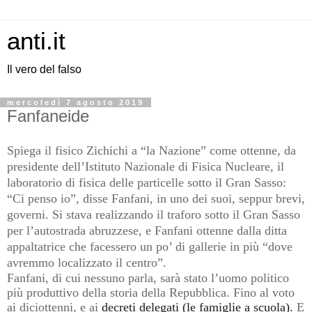
anti.it
Il vero del falso
mercoledì 7 agosto 2019
Fanfaneide
Spiega il fisico Zichichi a “la Nazione” come ottenne, da
presidente dell’Istituto Nazionale di Fisica
Nucleare, il
laboratorio di fisica delle particelle sotto il Gran Sasso:
“Ci penso io”, disse Fanfani, in
uno dei suoi, seppur brevi,
governi. Si stava realizzando il traforo sotto il Gran Sasso
per
l’autostrada abruzzese, e Fanfani ottenne dalla ditta
appaltatrice che facessero un po’ di gallerie in
più “dove
avremmo localizzato il centro”.
Fanfani, di cui nessuno parla, sarà stato l’uomo politico
più produttivo della storia della Repubblica.
Fino al voto
ai diciottenni, e ai
decreti delegati (le famiglie a scuola).
E