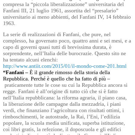
compresa la “piccola liberalizzazione” universitaria del
Fanfani III, 21 luglio 1961, assortita del “presalario”
universitario ai meno abbienti, del Fanfani IV, 14 febbraio
1963.
La serie di realizzazioni di
Fanfani, che pure, nel
complesso, ha governato poco, quattro anni e sei mesi, e a
capo di governi quasi tutti di brevissima durata,
è
sorprendente, nell’Italia delle burocrazie. Questo sito ne
ha tentato alcuni elenchi:
http://www.antiit.com/2015/01/il-mondo-come-201.html
“Fanfani –
È il grande rimosso della storia della
Repubblica. Perché è quello che ha fatto di più –
praticamente tutte le cose su cui la Repubblica ancora si
regge. Fanfani è all’origine di tutto ciò che
si è fatto
nell’Italia repubblicana: la riforma agraria, il piano casa,
la liberazione delle campagne
dalla mezzadria, i piani
verdi, che finanziano l’agricoltura con risultati ottimi, i
rimboschimenti, le
autostrade, la Rai, l’Eni, l’edilizia
popolare, la scuola media unificata, superba istituzione,
coi libri
gratis, la refezione, il doposcuola e gli edifici