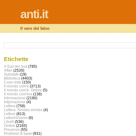
anti.it
Il vero del falso
Etichette
A Sud del Sud
(785)
Affari
(2520)
Autodafé
(19)
Biblioteca
(4403)
Cose viste
(150)
Il mondo com'è
(3713)
Il mondo com'è. Ombre
(5)
Il mondo com'era
(138)
Informazione
(2190)
Infprmazione
(4)
Lettera
(758)
Lettera. Sinistra sinistra
(4)
Letture
(813)
Letture\Visioni
(6)
Libelli
(536)
Ombre
(2165)
Presenze
(55)
Problemi di base
(931)