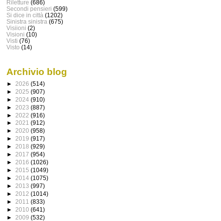
Riletture
(686)
Secondi pensieri
(599)
Si dice in città
(1202)
Sinistra sinistra
(675)
Visiioni
(2)
Visioni
(10)
Visti
(76)
Visto
(14)
Archivio blog
►
2026
(514)
►
2025
(907)
►
2024
(910)
►
2023
(887)
►
2022
(916)
►
2021
(912)
►
2020
(958)
►
2019
(917)
►
2018
(929)
►
2017
(954)
►
2016
(1026)
►
2015
(1049)
►
2014
(1075)
►
2013
(997)
►
2012
(1014)
►
2011
(833)
►
2010
(641)
►
2009
(532)