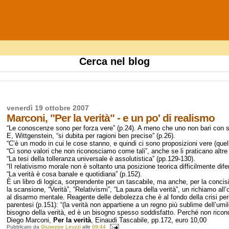
Cerca nel blog
venerdì 19 ottobre 2007
Marconi, "Per la verità" - e un po' di realismo
“Le conoscenze sono per forza vere” (p.24). A meno che uno non bari con 
E, Wittgenstein, “si dubita per ragioni ben precise” (p.26).
“C’è un modo in cui le cose stanno, e quindi ci sono proposizioni vere (que
“Ci sono valori che non riconosciamo come tali”, anche se li praticano altr
“La tesi della tolleranza universale è assolutistica” (pp.129-130).
“Il relativismo morale non è soltanto una posizione teorica difficilmente dif
“La verità è cosa banale e quotidiana” (p.152).
È un libro di logica, sorprendente per un tascabile, ma anche, per la concisio
la scansione, “Verità”, “Relativismi”, “La paura della verità”, un richiamo 
al disarmo mentale. Reagente delle debolezza che è al fondo della crisi per
parentesi (p.151): “(la verità non appartiene a un regno più sublime dell’umile
bisogno della verità, ed è un bisogno spesso soddisfatto. Perché non ricono
Diego Marconi,
Per la verità
, Einaudi Tascabile, pp.172, euro 10,00
Pubblicato da
Giuseppe Leuzzi
alle
09:44