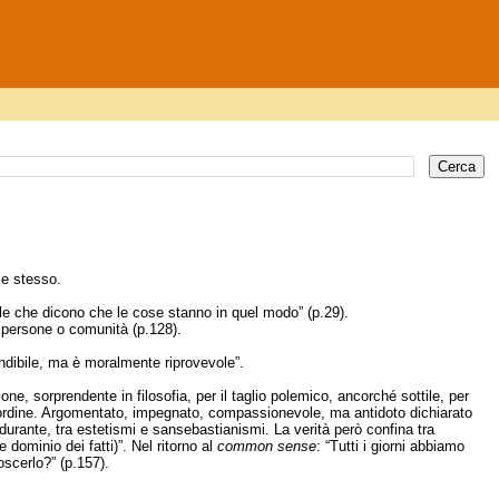
se stesso.
lle che dicono che le cose stanno in quel modo” (p.29).
e persone o comunità (p.128).
endibile, ma è moralmente riprovevole”.
ne, sorprendente in filosofia, per il taglio polemico, ancorché sottile, per
all’ordine. Argomentato, impegnato, compassionevole, ma antidoto dichiarato
durante, tra estetismi e sansebastianismi. La verità però confina tra
 dominio dei fatti)”. Nel ritorno al
common
sense
: “Tutti i giorni abbiamo
scerlo?” (p.157).