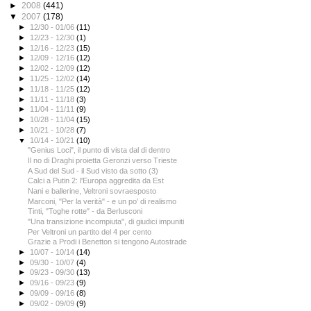
►
2008
(441)
▼
2007
(178)
►
12/30 - 01/06
(11)
►
12/23 - 12/30
(1)
►
12/16 - 12/23
(15)
►
12/09 - 12/16
(12)
►
12/02 - 12/09
(12)
►
11/25 - 12/02
(14)
►
11/18 - 11/25
(12)
►
11/11 - 11/18
(3)
►
11/04 - 11/11
(9)
►
10/28 - 11/04
(15)
►
10/21 - 10/28
(7)
▼
10/14 - 10/21
(10)
"Genius Loci", il punto di vista dal di dentro
Il no di Draghi proietta Geronzi verso Trieste
A Sud del Sud - il Sud visto da sotto (3)
Calci a Putin 2: l'Europa aggredita da Est
Nani e ballerine, Veltroni sovraesposto
Marconi, "Per la verità" - e un po' di realismo
Tinti, "Toghe rotte" - da Berlusconi
"Una transizione incompiuta", di giudici impuniti
Per Veltroni un partito del 4 per cento
Grazie a Prodi i Benetton si tengono Autostrade
►
10/07 - 10/14
(14)
►
09/30 - 10/07
(4)
►
09/23 - 09/30
(13)
►
09/16 - 09/23
(9)
►
09/09 - 09/16
(8)
►
09/02 - 09/09
(9)