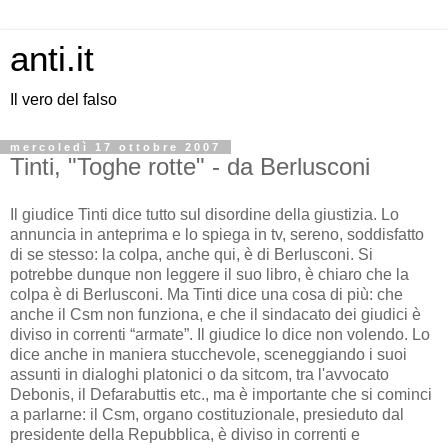
anti.it
Il vero del falso
mercoledì 17 ottobre 2007
Tinti, "Toghe rotte" - da Berlusconi
Il giudice Tinti dice tutto sul disordine della giustizia. Lo
annuncia in anteprima e lo spiega in tv, sereno, soddisfatto
di se stesso: la colpa, anche qui, è di Berlusconi. Si
potrebbe dunque non leggere il suo libro, è chiaro che la
colpa è di Berlusconi. Ma Tinti dice una cosa di più: che
anche il Csm non funziona, e che il sindacato dei giudici è
diviso in correnti “armate”. Il giudice lo dice non volendo. Lo
dice anche in maniera stucchevole, sceneggiando i suoi
assunti in dialoghi platonici o da sitcom, tra l'avvocato
Debonis, il Defarabuttis etc., ma è importante che si cominci
a parlarne: il Csm, organo costituzionale, presieduto dal
presidente della Repubblica, è diviso in correnti e