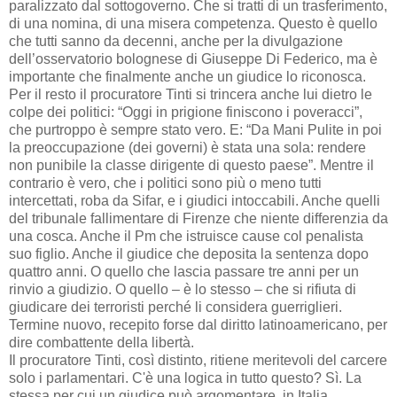
paralizzato dal sottogoverno. Che si tratti di un trasferimento,
di una nomina, di una misera competenza. Questo è quello
che tutti sanno da decenni, anche per la divulgazione
dell’osservatorio bolognese di Giuseppe Di Federico, ma è
importante che finalmente anche un giudice lo riconosca.
Per il resto il procuratore Tinti si trincera anche lui dietro le
colpe dei politici: “Oggi in prigione finiscono i poveracci”,
che purtroppo è sempre stato vero. E: “Da Mani Pulite in poi
la preoccupazione (dei governi) è stata una sola: rendere
non punibile la classe dirigente di questo paese”. Mentre il
contrario è vero, che i politici sono più o meno tutti
intercettati, roba da Sifar, e i giudici intoccabili. Anche quelli
del tribunale fallimentare di Firenze che niente differenzia da
una cosca. Anche il Pm che istruisce cause col penalista
suo figlio. Anche il giudice che deposita la sentenza dopo
quattro anni. O quello che lascia passare tre anni per un
rinvio a giudizio. O quello – è lo stesso – che si rifiuta di
giudicare dei terroristi perché li considera guerriglieri.
Termine nuovo, recepito forse dal diritto latinoamericano, per
dire combattente della libertà.
Il procuratore Tinti, così distinto, ritiene meritevoli del carcere
solo i parlamentari. C'è una logica in tutto questo? Sì. La
stessa per cui un giudice può argomentare, in Italia,