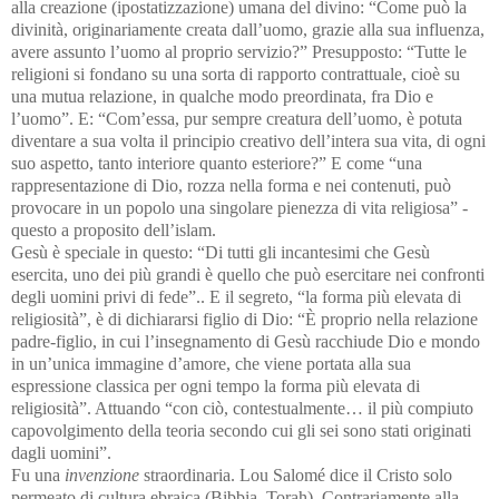
alla creazione (ipostatizzazione) umana del divino: “Come può la
divinità, originariamente creata dall’uomo, grazie alla sua influenza,
avere assunto l’uomo al proprio servizio?” Presupposto: “Tutte le
religioni si fondano su una sorta di rapporto contrattuale, cioè su
una mutua relazione, in qualche modo preordinata, fra Dio e
l’uomo”. E: “Com’essa, pur sempre creatura dell’uomo, è potuta
diventare a sua volta il principio creativo dell’intera sua vita, di ogni
suo aspetto, tanto interiore quanto esteriore?” E come “una
rappresentazione di Dio, rozza nella forma e nei contenuti, può
provocare in un popolo una singolare pienezza di vita religiosa” -
questo a proposito dell’islam.
Gesù è speciale in questo: “Di tutti gli incantesimi che Gesù
esercita, uno dei più grandi è quello che può esercitare nei confronti
degli uomini privi di fede”.. E il segreto, “la forma più elevata di
religiosità”, è di dichiararsi figlio di Dio: “È proprio nella relazione
padre-figlio, in cui l’insegnamento di Gesù racchiude Dio e mondo
in un’unica immagine d’amore, che viene portata alla sua
espressione classica per ogni tempo la forma più elevata di
religiosità”. Attuando “con ciò, contestualmente… il più compiuto
capovolgimento della teoria secondo cui gli sei sono stati originati
dagli uomini”.
Fu una
invenzione
straordinaria. Lou Salomé dice il Cristo solo
permeato di cultura ebraica (Bibbia, Torah). Contrariamente alla