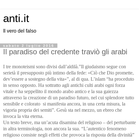
anti.it
Il vero del falso
sabato 2 luglio 2016
Il paradiso del credente traviò gli arabi
I tre monoteismi sono divisi dall’aldilà.”Il giudaismo segue con
serietà il presupposto più intimo della fede: «Ciò che Dio promette,
dev’essere a sostegno della vita»”, al di qua. L’islam “ha proceduto
in senso opposto. Ha sottratto agli antichi culti arabi ogni forza
vitale e ha seppellito il mondo arabo antico e la sua gaiezza
attraverso la creazione di un paradiso futuro, nel cui splendore tutto
sensibile e colorato
si manifesta ancora, in una certa misura, la
vigoria propria dei semiti”. Gesù sta nel mezzo, un ebreo che
invoca la vita eterna.
Un testo breve, ma un’acuta disamina del religioso – del perturbante
in altra terminologia, non ancora la sua. “L’autentico fenomeno
religioso consiste negli effetti che provoca la risposta della divinità”