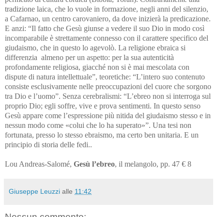
tradizione laica, che lo vuole in formazione, negli anni del silenzio,
a Cafarnao, un centro carovaniero, da dove inizierà la predicazione.
E anzi: “Il fatto che Gesù giunse a vedere il suo Dio in modo così
incomparabile è strettamente connesso con il carattere specifico del
giudaismo, che in questo lo agevolò. La religione ebraica si
differenzia almeno per un aspetto: per la sua autenticità
profondamente religiosa, giacché non si è mai mescolata con
dispute di natura intellettuale”, teoretiche: “L’intero suo contenuto
consiste esclusivamente nelle preoccupazioni del cuore che sorgono
tra Dio e l’uomo”. Senza cerebralismi: “L’ebreo non si interroga sul
proprio Dio; egli soffre, vive e prova sentimenti. In questo senso
Gesù appare come l’espressione più nitida del giudaismo stesso e in
nessun modo come «colui che lo ha superato»”. Una tesi non
fortunata, presso lo stesso ebraismo, ma certo ben unitaria. E un
principio di storia delle fedi..
Lou Andreas-Salomé,
Gesù l’ebreo
, il melangolo, pp. 47 € 8
Giuseppe Leuzzi
alle
11:42
Nessun commento: