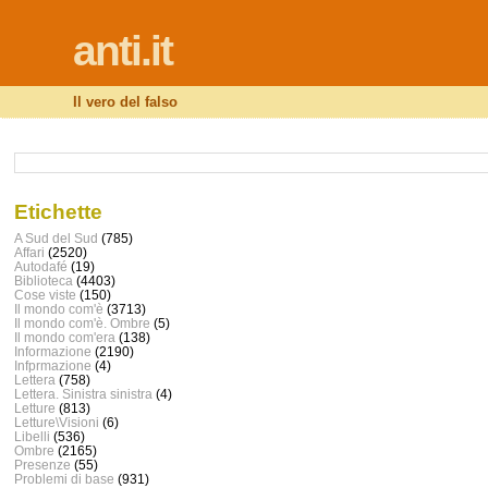
anti.it
Il vero del falso
Etichette
A Sud del Sud
(785)
Affari
(2520)
Autodafé
(19)
Biblioteca
(4403)
Cose viste
(150)
Il mondo com'è
(3713)
Il mondo com'è. Ombre
(5)
Il mondo com'era
(138)
Informazione
(2190)
Infprmazione
(4)
Lettera
(758)
Lettera. Sinistra sinistra
(4)
Letture
(813)
Letture\Visioni
(6)
Libelli
(536)
Ombre
(2165)
Presenze
(55)
Problemi di base
(931)