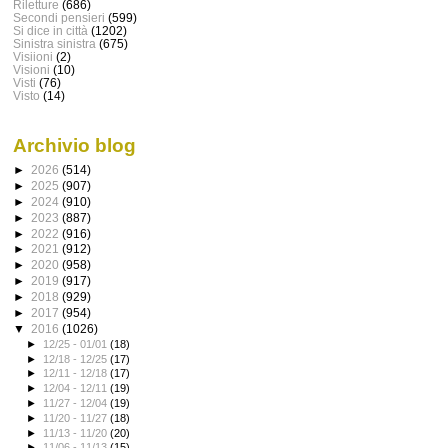
Riletture
(686)
Secondi pensieri
(599)
Si dice in città
(1202)
Sinistra sinistra
(675)
Visiioni
(2)
Visioni
(10)
Visti
(76)
Visto
(14)
Archivio blog
►
2026
(514)
►
2025
(907)
►
2024
(910)
►
2023
(887)
►
2022
(916)
►
2021
(912)
►
2020
(958)
►
2019
(917)
►
2018
(929)
►
2017
(954)
▼
2016
(1026)
►
12/25 - 01/01
(18)
►
12/18 - 12/25
(17)
►
12/11 - 12/18
(17)
►
12/04 - 12/11
(19)
►
11/27 - 12/04
(19)
►
11/20 - 11/27
(18)
►
11/13 - 11/20
(20)
►
11/06 - 11/13
(15)