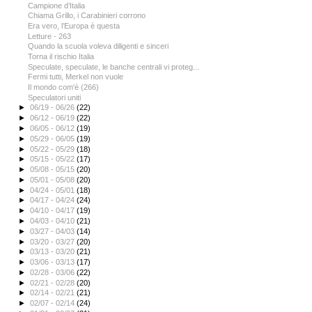
Campione d’Italia
Chiama Grillo, i Carabinieri corrono
Era vero, l’Europa è questa
Letture - 263
Quando la scuola voleva diligenti e sinceri
Torna il rischio Italia
Speculate, speculate, le banche centrali vi proteg...
Fermi tutti, Merkel non vuole
Il mondo com'è (266)
Speculatori uniti
►
06/19 - 06/26
(22)
►
06/12 - 06/19
(22)
►
06/05 - 06/12
(19)
►
05/29 - 06/05
(19)
►
05/22 - 05/29
(18)
►
05/15 - 05/22
(17)
►
05/08 - 05/15
(20)
►
05/01 - 05/08
(20)
►
04/24 - 05/01
(18)
►
04/17 - 04/24
(24)
►
04/10 - 04/17
(19)
►
04/03 - 04/10
(21)
►
03/27 - 04/03
(14)
►
03/20 - 03/27
(20)
►
03/13 - 03/20
(21)
►
03/06 - 03/13
(17)
►
02/28 - 03/06
(22)
►
02/21 - 02/28
(20)
►
02/14 - 02/21
(21)
►
02/07 - 02/14
(24)