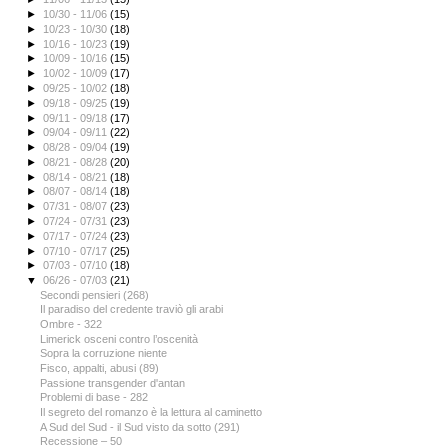
►
10/30 - 11/06
(15)
►
10/23 - 10/30
(18)
►
10/16 - 10/23
(19)
►
10/09 - 10/16
(15)
►
10/02 - 10/09
(17)
►
09/25 - 10/02
(18)
►
09/18 - 09/25
(19)
►
09/11 - 09/18
(17)
►
09/04 - 09/11
(22)
►
08/28 - 09/04
(19)
►
08/21 - 08/28
(20)
►
08/14 - 08/21
(18)
►
08/07 - 08/14
(18)
►
07/31 - 08/07
(23)
►
07/24 - 07/31
(23)
►
07/17 - 07/24
(23)
►
07/10 - 07/17
(25)
►
07/03 - 07/10
(18)
▼
06/26 - 07/03
(21)
Secondi pensieri (268)
Il paradiso del credente traviò gli arabi
Ombre - 322
Limerick osceni contro l’oscenità
Sopra la corruzione niente
Fisco, appalti, abusi (89)
Passione transgender d'antan
Problemi di base - 282
Il segreto del romanzo è la lettura al caminetto
A Sud del Sud - il Sud visto da sotto (291)
Recessione – 50