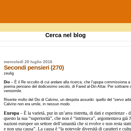
Cerca nel blog
mercoledì 20 luglio 2016
Secondi pensieri (270)
zeulig
Dio
– È il Re occulto di cui andare alla ricerca, che l’upupa commissiona a t
poema persiano del dodicesimo secolo, di Fared al-Din Attar. Per sottrarre c
verosimile.
Risente molto del Dio di Calvino, un despota assurdo: quello del “servo arbit
Calvino non era umile, in nessun modo.
Europa
– È la varietà, pur in un’area ristretta, di dati e esperienze -
questo la sua “superiorità”, che non è “intrinseca”, argomentava già J
nazioni europee un settore dell’umanità che si evolve e non resta stati
e non una causa”. La causa è “la notevole diversità di caratteri e cultu