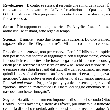
Rivoluzione
– È contro se stessa, il serpente che si morde la coda? È
rinnovata o da rinnovare – che la “vera” rivoluzione. . “Quando un figli
G.K. Chesterston. Non propriamente contro l’idea di rivoluzione, ma co
fine a se stessa.
Santo
– È in rapporto col tempo storico. Fra Angelico è stato fatto san
antinazisti, se cristiani, sono legati al tempo.
Scienza
– È amore – sono due forme della curiosità. Lo dice Galile
ragazze - dice nelle “Elegie romane”: “Mi erudisco” – non licenziosa
Procede per incertezze, non per certezze. Per il fallibilismo tricuspide
non possiamo mai sperare di raggiungere con il ragionamento, ovvero la
La cosa Peirce ammetteva che fosse “negata da chi ne teme le consegu
effetti per la scienza: “Il conservatorismo – nel senso del terrore del
è sempre stata spinta in avanti dai radicali e dal radicalismo, nel sen
quindi la possibilità di errore – anche se con una riserva, aggiungeva
arcisicuro”, quale poteva essere il positivismo al suo tempo imperante
E il
trial and error
di Popper, la pedagogia della ricerca, per prove ed e
“probabilismo” del matematico De Finetti, del saggio omonimo del 193
nascosto, anche se rinnegato”.
Sogno
– Ha attivato un numero imponente di studi nel secondo Ottoce
Corray, “Nuits savantes, histoire des rêves”, pur limitato alla franc
centinaia di studi o repertori, articolandosi per cinquecento pagine. A