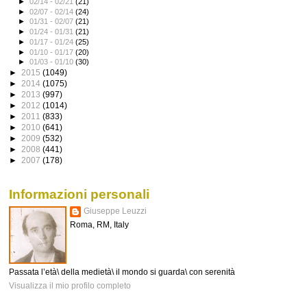
►
02/14 - 02/21
(21)
►
02/07 - 02/14
(24)
►
01/31 - 02/07
(21)
►
01/24 - 01/31
(21)
►
01/17 - 01/24
(25)
►
01/10 - 01/17
(20)
►
01/03 - 01/10
(30)
►
2015
(1049)
►
2014
(1075)
►
2013
(997)
►
2012
(1014)
►
2011
(833)
►
2010
(641)
►
2009
(532)
►
2008
(441)
►
2007
(178)
Informazioni personali
Giuseppe Leuzzi
Roma, RM, Italy
Passata l’età\ della medietà\ il mondo si guarda\ con serenità
Visualizza il mio profilo completo