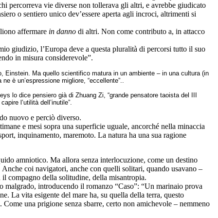
hi percorreva vie diverse non tollerava gli altri, e avrebbe giudicato
nsiero o sentiero unico dev’essere aperta agli incroci, altrimenti si
ogliono affermare
in danno
di
altri. Non come contributo a, in attacco
o giudizio, l’Europa deve a questa pluralità di percorsi tutto il suo
cendo in misura considerevole”.
eo, Einstein. Ma quello scientifico matura in un ambiente – in una cultura (in
sta ne è un’espressione migliore, “eccellente”..
 Leys lo dice pensiero già di Zhuang Zi, “grande pensatore taoista del III
ire l’utilità dell’inutile”.
ndo nuovo e perciò diverso.
ettimane e mesi sopra una superficie uguale, ancorché nella minaccia
si sport, inquinamento, maremoto. La natura ha una sua ragione
 liquido amniotico. Ma allora senza interlocuzione, come un destino
. Anche coi navigatori, anche con quelli solitari, quando usavano –
a il compagno della solitudine, della misantropia.
uo malgrado, introducendo il romanzo “Caso”: “Un marinaio prova
e. La vita esigente del mare ha, su quella della terra, questo
re”. Come una prigione senza sbarre, certo non amichevole – nemmeno