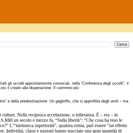
utti gli uccelli appositamemte convocati, nella “Conferenza degli uccelli”, il
osì il creato alla disperazione. Il cammino più
rio” e della predestinazione. Un gaglioffo, che si approfitta degli umili – ma
 di culture. Nella reciproca accettazione, o tolleranza. È – era – in
.S.Mill un secolo e mezzo fa, “Sulla libertà”: “Che cosa ha reso le
co?” L’“intrinseca superiorità”, qualora esista, può essere ”un effetto
re. Individui, classi e nazioni hanno tracciato una gran quantità di