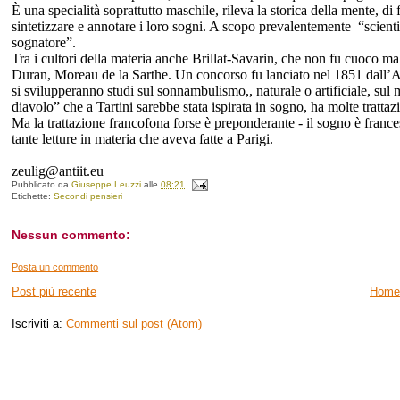
È una specialità soprattutto maschile, rileva la storica della mente, di fi
sintetizzare e annotare i loro sogni. A scopo prevalentemente “scienti
sognatore”.
Tra i cultori della materia anche Brillat-Savarin, che non fu cuoco ma 
Duran, Moreau de la Sarthe. Un concorso fu lanciato nel 1851 dall’Ac
si svilupperanno studi sul sonnambulismo,, naturale o artificiale, sul
diavolo” che a Tartini sarebbe stata ispirata in sogno, ha molte trattaz
Ma la trattazione francofona forse è preponderante - il sogno è france
tante letture in materia che aveva fatte a Parigi.
zeulig@antiit.eu
Pubblicato da
Giuseppe Leuzzi
alle
08:21
Etichette:
Secondi pensieri
Nessun commento:
Posta un commento
Post più recente
Home
Iscriviti a:
Commenti sul post (Atom)