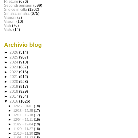
Riletture
(686)
Secondi pensieri
(599)
Si dice in città
(1202)
Sinistra sinistra
(675)
Visiioni
(2)
Visioni
(10)
Visti
(76)
Visto
(14)
Archivio blog
►
2026
(514)
►
2025
(907)
►
2024
(910)
►
2023
(887)
►
2022
(916)
►
2021
(912)
►
2020
(958)
►
2019
(917)
►
2018
(929)
►
2017
(954)
▼
2016
(1026)
►
12/25 - 01/01
(18)
►
12/18 - 12/25
(17)
►
12/11 - 12/18
(17)
►
12/04 - 12/11
(19)
►
11/27 - 12/04
(19)
►
11/20 - 11/27
(18)
►
11/13 - 11/20
(20)
►
11/06 - 11/13
(15)