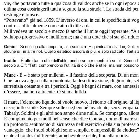
vie, che portavano tutte a qualcosa di valido: anche se in ogni epoca c
ottima cosa costringerli tutti a seguire la sua strada”. La strada del pe
restringe e finisce.
“Portavano” già nel 1859. L’inverso di ora, in cui le specificità si v
contro – ufficialmente come atto di difesa da.
Mill vedeva un secolo e mezzo fa anche il limite oggi imperante: “A mi
sviluppo progressivo e multiforme; ma è una dote che si sta già ridu
Genio
– Si collega alla scoperta, alla scienza. E quindi all’individuo, Galil
alcune sì, in altre no). Quello estetico ancora di più, è solo radicato: l’arti
Inutile
– È altrettanto utile dell’utile, anche se per menti più sottili. Simon
secolo a.C.”: “Tutti comprendono l’utilità di ciò che è utile, ma non possono cap
Mare
- È – è stato per millenni – il fascino della scoperta. Di un mo
Che faceva aggio sulla monotonia, la desertificazione, di giornate, s
surrettizia costante e tra i pericoli. Oggi è bagni di mare, con annes
d’essere, ma non attraente. O sì, ma infida
Il mare, l’elemento liquido, si vuole nuovo, il ritorno all’origine, al
cieco, inflessibile. Sempre sulle sue,benché invadente, senza empatia
Tabarly, Soldini e gli altri non sanno dirne nulla. Se compagno, allor
È compimento per molti nel senso che dice Conrad, uomo di mare s
un profondo sentimento di sicurezza nell’esercizio della sua profession
vantaggio, che i suoi obblighi sono semplici e impossibili da elude
ostile al fondo: indifferente, amichevole e ostile, fino alla morte..