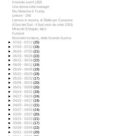
Il mondo com'è (269
Una donna tutta manager
Ma l’America è Trump
Letture - 266
L’amore in mostra, di Sibilla per Campana
A Sud del Sud - il Sud visto da sotto (293)
Miracolo Erdogan, laico
Furbexit
Mussolini scrittore, della Grande Guerra
►
07/10 - 07/17
(25)
►
07/03 - 07/10
(18)
►
06/26 - 07/03
(21)
►
06/19 - 06/26
(22)
►
06/12 - 06/19
(22)
►
06/05 - 06/12
(19)
►
05/29 - 06/05
(19)
►
05/22 - 05/29
(18)
►
05/15 - 05/22
(17)
►
05/08 - 05/15
(20)
►
05/01 - 05/08
(20)
►
04/24 - 05/01
(18)
►
04/17 - 04/24
(24)
►
04/10 - 04/17
(19)
►
04/03 - 04/10
(21)
►
03/27 - 04/03
(14)
►
03/20 - 03/27
(20)
►
03/13 - 03/20
(21)
►
03/06 - 03/13
(17)
►
02/28 - 03/06
(22)
►
02/21 - 02/28
(20)