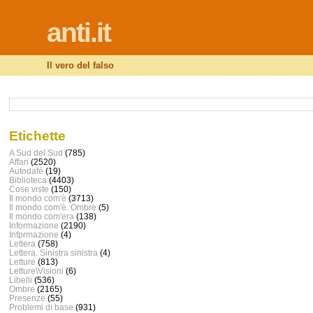
anti.it
Il vero del falso
Etichette
A Sud del Sud
(785)
Affari
(2520)
Autodafé
(19)
Biblioteca
(4403)
Cose viste
(150)
Il mondo com'è
(3713)
Il mondo com'è. Ombre
(5)
Il mondo com'era
(138)
Informazione
(2190)
Infprmazione
(4)
Lettera
(758)
Lettera. Sinistra sinistra
(4)
Letture
(813)
Letture\Visioni
(6)
Libelli
(536)
Ombre
(2165)
Presenze
(55)
Problemi di base
(931)