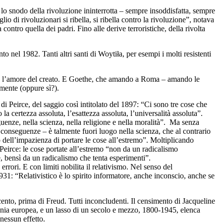
 lo snodo della rivoluzione ininterrotta – sempre insoddisfatta, sempre
o di rivoluzionari si ribella, si ribella contro la rivoluzione”, notava
ntro quella dei padri. Fino alle derive terroristiche, della rivolta
to nel 1982. Tanti altri santi di Woytiła, per esempi i molti resistenti
o, l’amore del creato. E Goethe, che amando a Roma – amando le
mente (oppure sì?).
 di Peirce, del saggio così intitolato del 1897: “Ci sono tre cose che
 certezza assoluta, l’esattezza assoluta, l’universalità assoluta”.
enze, nella scienza, nella religione e nella moralità”. Ma senza
le conseguenze – è talmente fuori luogo nella scienza, che al contrario
so dell’impazienza di portare le cose all’estremo”. Moltiplicando
 Peirce: le cose portate all’estremo “non da un radicalismo
, bensì da un radicalismo che tenta esperimenti”.
rrori. E con limiti nobilita il relativismo. Nel senso del
1: “Relativistico è lo spirito informatore, anche inconscio, anche se
nto, prima di Freud. Tutti inconcludenti. Il censimento di Jacqueline
ofonia europea, e un lasso di un secolo e mezzo, 1800-1945, elenca
 nessun effetto.