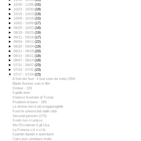
►
10/30 - 11/06
(15)
►
10/23 - 10/30
(18)
►
10/16 - 10/23
(19)
►
10/09 - 10/16
(15)
►
10/02 - 10/09
(17)
►
09/25 - 10/02
(18)
►
09/18 - 09/25
(19)
►
09/11 - 09/18
(17)
►
09/04 - 09/11
(22)
►
08/28 - 09/04
(19)
►
08/21 - 08/28
(20)
►
08/14 - 08/21
(18)
►
08/07 - 08/14
(18)
►
07/31 - 08/07
(23)
►
07/24 - 07/31
(23)
▼
07/17 - 07/24
(23)
A Sud del Sud - il Sud visto da sotto (294)
Blade Runner solo in film
Ombre - 325
Il giallo teen
Il bianco frustrato di Trump
Problemi di base - 285
La donna non é più irraggiungibile
Fuori le univevrsità dalle città
Secondi pensieri (270)
Il velo non ci unisce
Ma l’Occidente è gli Usa
La Francia ci è o ci fa
Il partito liquido e autoritario
Cairo può cambiare molto