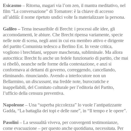
Esicasmo
– Ritorna, magari via l’om zen, il mantra meditativo, nel
film “La conversazione” di Tornatore: è la chiave di accesso
all’aldilà: il nome ripetuto undici volte fa materializzare la persona.
Galileo –
Tema inesauribile di Brecht: i processi alle idee, gli
accomodamenti, le abiure. Che Brecht ripensa variamente, specie
nelle note di scena, negli anni in cui era membro attivo e dirigente
del partito Comunista tedesco a Berlino Est. In veste critica,
vogliono i brechtiani, seppure mascherata, subliminale. Ma allora
autocritica: Brecht fu anche un fedele funzionario di partito, che mai
si ribellò, neanche nelle forme della contestazione, e anzi si
conformava ai dettami di governo, correggendo, cancellando,
eliminando. rinunciando. Avendo a interlocutore non un
Bellarmino, un
discussant
, ma fredde note, burocratiche e
inappellabili, del Comitato culturale per l’editoria del Partito,
l’ufficio della censura preventiva.
Napoleone
– Una “superba piccolezza” lo vuole l’antipatizzante
Gadda, “La battaglia dei topi e delle rane”, in “Il tempo e le opere”.
Pasolini
– La sessualità viveva, per convergenti testimonianze,
come evacuazione – per questo anche quotidiana, necessitata. Per