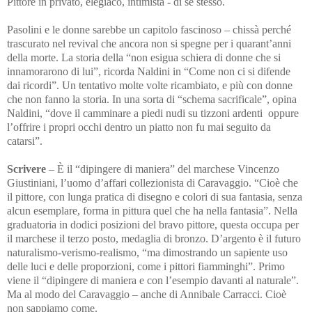
Pittore in privato, elegiaco, intimista - di se stesso.
Pasolini e le donne sarebbe un capitolo fascinoso – chissà perché
trascurato nel revival che ancora non si spegne per i quarant’anni
della morte. La storia della “non esigua schiera di donne che si
innamorarono di lui”, ricorda Naldini in “Come non ci si difende
dai ricordi”. Un tentativo molte volte ricambiato, e più con donne
che non fanno la storia. In una sorta di “schema sacrificale”, opina
Naldini, “dove il camminare a piedi nudi su tizzoni ardenti oppure
l’offrire i propri occhi dentro un piatto non fu mai seguito da
catarsi”.
Scrivere
– È il “dipingere di maniera” del marchese Vincenzo
Giustiniani, l’uomo d’affari collezionista di Caravaggio. “Cioè che
il pittore, con lunga pratica di disegno e colori di sua fantasia, senza
alcun esemplare, forma in pittura quel che ha nella fantasia”. Nella
graduatoria in dodici posizioni del bravo pittore, questa occupa per
il marchese il terzo posto, medaglia di bronzo. D’argento è il futuro
naturalismo-verismo-realismo, “ma dimostrando un sapiente uso
delle luci e delle proporzioni, come i pittori fiamminghi”. Primo
viene il “dipingere di maniera e con l’esempio davanti al naturale”.
Ma al modo del Caravaggio – anche di Annibale Carracci. Cioè
non sappiamo come.