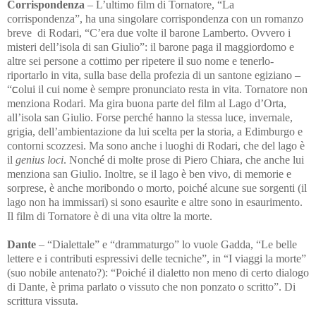
Corrispondenza
– L’ultimo film di Tornatore, “La
corrispondenza”, ha una singolare corrispondenza con un romanzo
breve di Rodari, “C’era due volte il barone Lamberto. Ovvero i
misteri dell’isola di san Giulio”: il barone paga il maggiordomo e
altre sei persone a cottimo per ripetere il suo nome e tenerlo-
riportarlo in vita, sulla base della profezia di un santone egiziano –
“
olui il cui nome è sempre pronunciato resta in vita.
Tornatore non
C
menziona Rodari. Ma gira buona parte del film al Lago d’Orta,
all’isola san Giulio. Forse perché hanno la stessa luce,
invernale,
grigia, dell’ambientazione da lui scelta per la storia, a Edimburgo e
contorni scozzesi. Ma sono anche i luoghi di Rodari, che del lago è
il
genius loci
. Nonché di molte prose di Piero Chiara, che anche lui
menziona san Giulio. Inoltre, se il lago è ben vivo, di memorie e
sorprese, è anche moribondo o morto, poiché alcune sue sorgenti (il
lago non ha immissari) si sono esaurìte e altre sono in esaurimento.
Il film di Tornatore è di una vita oltre la morte.
Dante
– “Dialettale” e “drammaturgo” lo vuole Gadda, “Le belle
lettere e i contributi espressivi delle tecniche”, in “I viaggi la morte”
(suo nobile antenato?): “Poiché il dialetto non meno di certo dialogo
di Dante, è prima parlato o vissuto che non ponzato o scritto”. Di
scrittura vissuta.