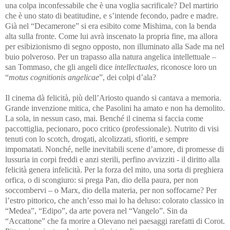
una colpa inconfessabile che è una voglia sacrificale? Del martirio
che è uno stato di beatitudine, e s’intende fecondo, padre e madre.
Già nel “Decamerone” si era esibito come Mishima, con la benda
alta sulla fronte. Come lui avrà inscenato la propria fine, ma allora
per esibizionismo di segno opposto, non illuminato alla Sade ma nel
buio polveroso. Per un trapasso a
lla natura angelica intellettuale –
san Tommaso, che gli angeli dice
intellectuales
, riconosce loro un
“
motus cognitionis angelicae
”, dei colpi d’ala?
Il cinema dà felicità, più dell’Ariosto quando si cantava a memoria.
Grande invenzione mitica, che Pasolini ha amato e non ha demolito.
La sola, in nessun caso, mai. Benché il cinema si faccia come
paccottiglia, pecionaro, poco critico (professionale). Nutrito di visi
tenuti con lo scotch, drogati, alcolizzati, sfioriti, e sempre
impomatati. Nonché, nelle inevitabili scene d’amore, di promesse di
lussuria in corpi freddi e anzi sterili, perfino avvizziti - il diritto alla
felicità genera infelicità. Per la forza del mito, una sorta di preghiera
orfica, o di scongiuro: si prega Pan, dio della paura, per non
soccombervi – o Marx, dio della materia, per non soffocarne? Per
l’estro pittorico, che anch’esso mai lo ha deluso: colorato classico in
“Medea”, “Edipo”, da arte povera nel “Vangelo”. Sin da
“Accattone” che fa morire a Olevano nei paesaggi rarefatti di Corot.