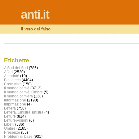
anti.it
Il vero del falso
Etichette
A Sud del Sud
(785)
Affari
(2520)
Autodafé
(19)
Biblioteca
(4404)
Cose viste
(150)
Il mondo com'è
(3713)
Il mondo com'è. Ombre
(5)
Il mondo com'era
(138)
Informazione
(2190)
Infprmazione
(4)
Lettera
(758)
Lettera. Sinistra sinistra
(4)
Letture
(814)
Letture\Visioni
(6)
Libelli
(536)
Ombre
(2165)
Presenze
(55)
Problemi di base
(931)