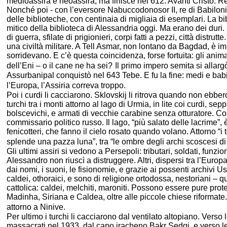
medioassira e neoassira, ma finisce nel 612. Avanti Cristo. Res
Nonché poi - con l’eversore Nabuccodonosor II, re di Babilon
delle biblioteche, con centinaia di migliaia di esemplari. La bi
mitico della biblioteca di Alessandria oggi. Ma erano dei dur
di guerra, sfilate di prigionieri, corpi fatti a pezzi, città distr
una civiltà militare. A Tell Asmar, non lontano da Bagdad, è i
sorridevano. E c’è questa coincidenza, forse fortuita: gli anim
dell’Eni – o il cane ne ha sei?
Il primo impero semita si allarg
Assurbanipal conquistò nel 643 Tebe. E fu la fine: medi e bab
l’Europa, l’Assiria correva troppo.
Poi i curdi li cacciarono. Sklovskij li ritrova quando non ebber
turchi tra i monti attorno al lago di Urmia, in lite coi curdi, se
bolscevichi, e armati di vecchie carabine senza otturatore. Cos
commissario politico russo. Il lago, “più salato delle lacrime”, 
fenicotteri, che fanno il cielo rosato quando volano. Attorno “i t
splende una pazza luna”, tra “le ombre degli archi scoscesi di po
Gli ultimi assiri si vedono a Persepoli: tributari, soldati, funzi
Alessandro non riuscì a distruggere. Altri, dispersi tra l’Europ
dai nomi, i suoni, le fisionomie, e grazie ai possenti archivi Us
caldei, othoraici, e sono di religione ortodossa, nestoriani – 
cattolica: caldei, melchiti, maroniti. Possono essere pure prote
Madinha, Siriana e Caldea, oltre alle piccole chiese riforma
attorno a Ninive.
Per ultimo i turchi li cacciarono dal ventilato altopiano. Verso
massacrati nel 1933, dal capo iracheno Bakr Sedqi, e verso le 