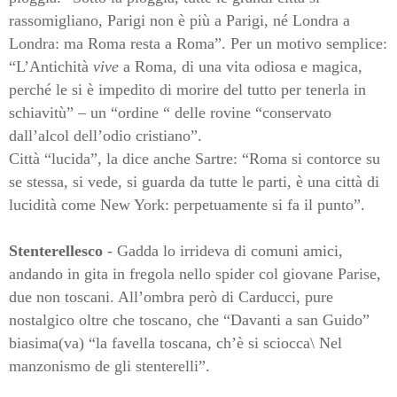
rassomigliano, Parigi non è più a Parigi, né Londra a
Londra: ma Roma resta a Roma”. Per un motivo semplice:
“L’Antichità
vive
a Roma, di una vita odiosa e magica,
perché le si è impedito di morire del tutto per tenerla in
schiavitù” – un “ordine “ delle rovine “conservato
dall’alcol dell’odio cristiano”.
Città “lucida”, la dice anche Sartre: “Roma si contorce su
se stessa, si vede, si guarda da tutte le parti, è una città di
lucidità come New York: perpetuamente si fa il punto”.
Stenterellesco
- Gadda lo irrideva di comuni amici,
andando in gita in fregola nello spider col giovane Parise,
due non toscani. All’ombra però di Carducci, pure
nostalgico oltre che toscano, che “Davanti a san Guido”
biasima(va) “la favella toscana, ch’è si sciocca\ Nel
manzonismo de gli stenterelli”.