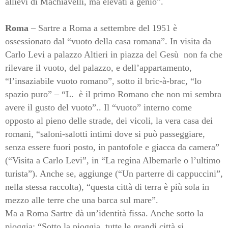
allievi di Machiavelli, ma elevati a genio”.
Roma
– Sartre a Roma a settembre del 1951 è
ossessionato dal “vuoto della casa romana”. In visita da
Carlo Levi a palazzo Altieri in piazza del Gesù non fa che
rilevare il vuoto, del palazzo, e dell’appartamento,
“l’insaziabile vuoto romano”, sotto il bric-à-brac, “lo
spazio puro” – “L.
è il primo Romano che non mi sembra
avere il gusto del vuoto”.. Il “vuoto” interno come
opposto al pieno delle strade, dei vicoli, la vera casa dei
romani, “saloni-salotti intimi dove si può passeggiare,
senza essere fuori posto, in pantofole e giacca da camera”
(“Visita a Carlo Levi”, in “La regina Albemarle o l’ultimo
turista”). Anche se, aggiunge (“Un parterre di cappuccini”,
nella stessa raccolta), “questa città di terra è più sola in
mezzo alle terre che una barca sul mare”.
Ma a Roma Sartre dà un’identità fissa. Anche sotto la
pioggia: “Sotto la pioggia, tutte le grandi città si