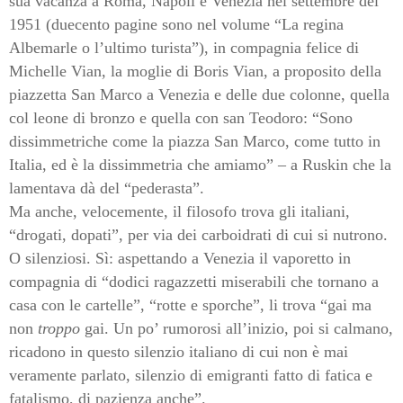
sua vacanza a Roma, Napoli e Venezia nel settembre del
1951 (duecento pagine sono nel volume “La regina
Albemarle o l’ultimo turista”), in compagnia felice di
Michelle Vian, la moglie di Boris Vian, a proposito della
piazzetta San Marco a Venezia e delle due colonne, quella
col leone di bronzo e quella con san Teodoro: “Sono
dissimmetriche come la piazza San Marco, come tutto in
Italia, ed è la dissimmetria che amiamo” – a Ruskin che la
lamentava dà del “pederasta”.
Ma anche, velocemente, il filosofo trova gli italiani,
“drogati, dopati”, per via dei carboidrati di cui si nutrono.
O silenziosi. Sì: aspettando a Venezia il vaporetto in
compagnia di “dodici ragazzetti miserabili che tornano a
casa con le cartelle”, “rotte e sporche”, li trova “gai ma
non
troppo
gai. Un po’ rumorosi all’inizio, poi si calmano,
ricadono in questo silenzio italiano di cui non è mai
veramente parlato, silenzio di emigranti fatto di fatica e
fatalismo, di pazienza anche”.