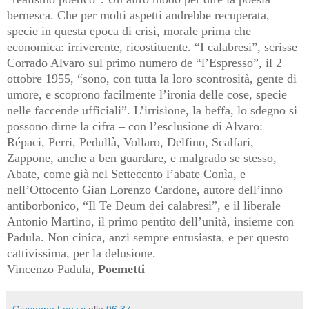
bernesca. Che per molti aspetti andrebbe recuperata,
specie in questa epoca di crisi, morale prima che
economica: irriverente, ricostituente. “I calabresi”, scrisse
Corrado Alvaro sul primo numero de “l’Espresso”, il 2
ottobre 1955, “sono, con tutta la loro scontrosità, gente di
umore, e scoprono facilmente l’ironia delle cose, specie
nelle faccende ufficiali”. L’irrisione, la beffa, lo sdegno si
possono dirne la cifra – con l’esclusione di Alvaro:
Répaci, Perri, Pedullà, Vollaro, Delfino, Scalfari,
Zappone, anche a ben guardare, e malgrado se stesso,
Abate, come già nel Settecento l’abate Conìa, e
nell’Ottocento Gian Lorenzo Cardone, autore dell’inno
antiborbonico, “Il Te Deum dei calabresi”, e il liberale
Antonio Martino, il primo pentito dell’unità, insieme con
Padula. Non cinica, anzi sempre entusiasta, e per questo
cattivissima, per la delusione.
Vincenzo Padula,
Poemetti
Giuseppe Leuzzi
alle
06:37