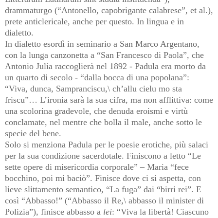
drammaturgo (“Antonello, capobrigante calabrese”, et al.),
prete anticlericale, anche per questo. In lingua e in
dialetto.
In dialetto esordì in seminario a San Marco Argentano,
con la lunga canzonetta a “San Francesco di Paola”, che
Antonio Julia raccoglierà nel 1892 - Padula era morto da
un quarto di secolo - “dalla bocca di una popolana”:
“Viva, dunca, Sampranciscu,\ ch’allu cielu mo sta
friscu”… L’ironia sarà la sua cifra, ma non afflittiva: come
una scolorina gradevole, che denuda eroismi e virtù
conclamate, nel mentre che bolla il male, anche sotto le
specie del bene.
Solo si menziona Padula per le poesie erotiche, più salaci
per la sua condizione sacerdotale. Finiscono a letto “Le
sette opere di misericordia corporale” – Maria “fece
bocchino, poi mi baciò”. Finisce dove ci si aspetta, con
lieve slittamento semantico, “La fuga” dai “birri rei”. E
così “Abbasso!” (“Abbasso il Re,\ abbasso il minister di
Polizia”), finisce abbasso a
lei
: “Viva la libertà! Ciascuno