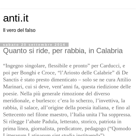
anti.it
Il vero del falso
sabato 20 settembre 2014
Quanto si ride, per rabbia, in Calabria
“Ingegno singolare, flessibile e pronto” per Carducci, e
poi per Bonghi e Croce, “l’Ariosto delle Calabrie” di De
Sanctis è stato presto dimenticato – solo se ne cura Attilio
Marinari, cui si deve, vent’anni fa, questa riedizione delle
poesie. Nella più generale rimozione del diverso
meridionale, e burlesco: c’era lo scherzo, l’invettiva, la
rabbia, il salace, all’origine della poesia italiana, e fino al
Settecento nel filone maestro, l’Italia unita l’ha soppressa.
Si rilegge l’abate Padula, letterato, storico, patriota in
prima linea, giornalista, predicatore, pedagogo (“Qomodo
Litterarum Latinarum sint studia instituenda”),