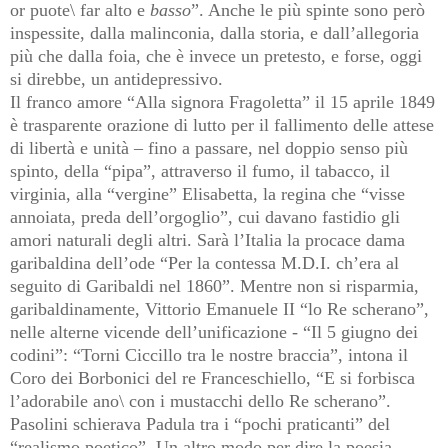
or puote\ far alto e
basso
”. Anche le più spinte sono però
inspessite, dalla malinconia, dalla storia, e dall’allegoria
più che dalla foia, che è invece un pretesto, e forse, oggi
si direbbe, un antidepressivo.
Il franco amore “Alla signora Fragoletta” il 15 aprile 1849
è trasparente orazione di lutto per il fallimento delle attese
di libertà e unità – fino a passare, nel doppio senso più
spinto, della “pipa”, attraverso il fumo, il tabacco, il
virginia, alla “vergine” Elisabetta, la regina che “visse
annoiata, preda dell’orgoglio”, cui davano fastidio gli
amori naturali degli altri. Sarà l’Italia la procace dama
garibaldina dell’ode “Per la contessa M.D.I. ch’era al
seguito di Garibaldi nel 1860”. Mentre non si risparmia,
garibaldinamente, Vittorio Emanuele II “lo Re scherano”,
nelle alterne vicende dell’unificazione - “Il 5 giugno dei
codini”: “Torni Ciccillo tra le nostre braccia”, intona il
Coro dei Borbonici del re Franceschiello, “E si forbisca
l’adorabile ano\ con i mustacchi dello Re scherano”.
Pasolini schierava Padula tra i “pochi praticanti” del
“realismo poetico”. Un altro modo per dire la poesia