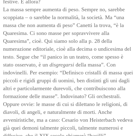
festive. E allora?
La massa sempre aumenta di peso. Sempre no, sarebbe
scoppiata – o sarebbe la normalità, la società. Ma “una
massa che non aumenta di peso” Canetti la trova, “è la
Quaresima. Ci sono masse per sopravvivere alla
Quaresima”, cioè. Qui siamo solo alla p. 28 della
numerazione editoriale, cioè alla decima o undicesima del
testo. Segue che “il panico in un teatro, come spesso è
stato osservato, è un
disgregarsi
della massa”. Con
indovinelli. Per esempio: “Definisco cristalli di massa quei
piccoli e rigidi gruppi di uomini, ben distinti gli uni dagli
altri e particolarmente durevoli, che contribuiscono alla
formazione delle masse”. Indovinato? Gli orchestrali.
Oppure ovvie: le masse di cui si dilettano le religioni, di
diavoli, di angeli, e naturalmente di morti. Anche
avveniristiche, ma a caso: Cesario von Heisterbach vedeva
già quei demoni talmente piccoli, talmente numerosi e
diffusive, che il XIX secolo chiamerà “bacilli”.