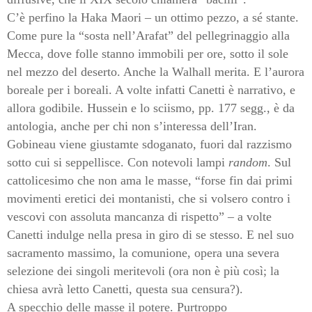
C’è perfino la Haka Maori – un ottimo pezzo, a sé stante.
Come pure la “sosta nell’Arafat” del pellegrinaggio alla
Mecca, dove folle stanno immobili per ore, sotto il sole
nel mezzo del deserto. Anche la Walhall merita. E l’aurora
boreale per i boreali. A volte infatti Canetti è narrativo, e
allora godibile. Hussein e lo sciismo, pp. 177 segg., è da
antologia, anche per chi non s’interessa dell’Iran.
Gobineau viene giustamte sdoganato, fuori dal razzismo
sotto cui si seppellisce. Con notevoli lampi
random
. Sul
cattolicesimo che non ama le masse, “forse fin dai primi
movimenti eretici dei montanisti, che si volsero contro i
vescovi con assoluta mancanza di rispetto” – a volte
Canetti indulge nella presa in giro di se stesso. E nel suo
sacramento massimo, la comunione, opera una severa
selezione dei singoli meritevoli (ora non è più così; la
chiesa avrà letto Canetti, questa sua censura?).
A specchio delle masse il potere. Purtroppo